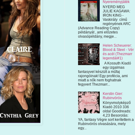
Nyereményjáték
NYERD MEG
JULIE KAGAWA:
IRON KING -
Vaskirály című
regényének ARC
(Advance Reading Copy)
példányát , ami előzetes
olvasópéldány, megje...
Helen Scheuerer:
Blood & Steel - Vér
és acél (Thezmarr
legendái#1)
A Kossuth Kiadó
egy izgalmas
fantasyvel készült a műfaj
rajongóinak! Egy profécia, ami
miatt a nők nem foghatnak
fegyvert Thezmarr...
Kerstin Gier:
Rubinvörös
Könyvmolyképző
Kiadó 2010 336
oldal Goodreads:
4,23 Besorolás:
YA, fantasy Végre sort kerítettem a
Rubinvörös olvasására, mely
egy...