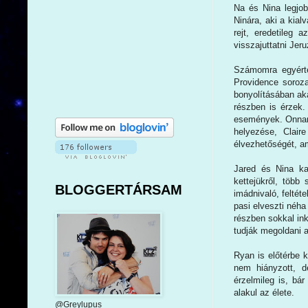
Na és Nina legjob
Ninára, aki a kial
rejt, eredetileg
visszajuttatni Jer
Számomra egyérte
Providence soroza
bonyolításában aka
részben is érzek
események. Onnant
helyezése, Clair
élvezhetőségét, a
Jared és Nina ka
kettejükről, több
BLOGGERTÁRSAM
imádnivaló, feltét
pasi elveszti néha
részben sokkal in
tudják megoldani a
Ryan is előtérbe 
nem hiányzott, d
érzelmileg is, bá
alakul az élete.
@Greylupus