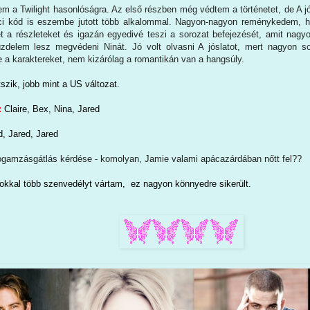
nem a Twilight hasonlóságra. Az első részben még védtem a történetet, de A jó
nci kód is eszembe jutott több alkalommal. Nagyon-nagyon reménykedem, 
et a részleteket és igazán egyedivé teszi a sorozat befejezését, amit nag
delem lesz megvédeni Ninát. Jó volt olvasni A jóslatot, mert nagyon sok
e a karaktereket, nem kizárólag a romantikán van a hangsúly.
szik, jobb mint a US változat.
:
Claire, Bex, Nina, Jared
d, Jared, Jared
ogamzásgátlás kérdése - komolyan, Jamie valami apácazárdában nőtt fel??
okkal több szenvedélyt vártam, ez nagyon könnyedre sikerült.