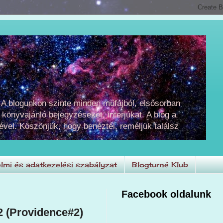
 A blogunkon szinte minden műfajból, elsősorban
 könyvajánló bejegyzéseket, interjúkat. A blog a
ével. Köszönjük, hogy benéztél, reméljük találsz
lmi és adatkezelési szabályzat
Blogturné Klub
Facebook oldalunk
2 (Providence#2)