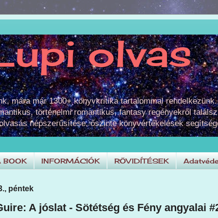
Lupi olvas
unk, mára már 1300+ könyvkritika tartalommal rendelkezünk.
omantikus, történelmi romantikus, fantasy regényekről találsz
 olvasás népszerűsítése, őszinte könyvértékelések segítség
A BOOK
INFORMÁCIÓK
RÖVIDÍTÉSEK
Adatvéde
3., péntek
ire: A jóslat - Sötétség és Fény angyalai #