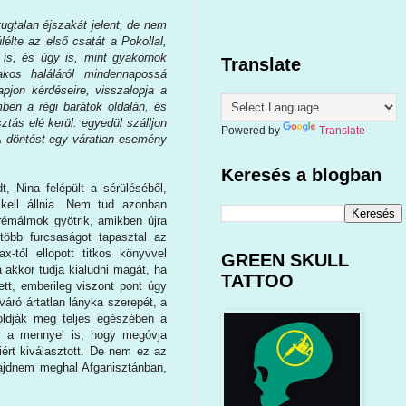
ugtalan éjszakát jelent, de nem
élte az első csatát a Pokollal,
 is, és úgy is, mint gyakornok
Translate
zakos haláláról mindennapossá
pjon kérdéseire, visszalopja a
ben a régi barátok oldalán, és
tás elé kerül: egyedül szálljon
Powered by
Translate
A döntést egy váratlan esemény
Keresés a blogban
t, Nina felépült a sérüléséből,
t kell állnia. Nem tud azonban
 rémálmok gyötrik, amikben újra
 több furcsaságot tapasztal az
-tól ellopott titkos könyvvel
GREEN SKULL
 akkor tudja kialudni magát, ha
TATTOO
ett, emberileg viszont pont úgy
áró ártatlan lányka szerepét, a
 oldják meg teljes egészében a
ár a mennyel is, hogy megóvja
iért kiválasztott. De nem ez az
ajdnem meghal Afganisztánban,