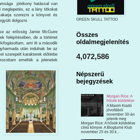
idámsága jótékony hatással van
i meglepetés, ez a lány titkokat
 akarja szerezni a könyvet és
GREEN SKULL TATTOO
együtt dolgozni.
tése az erősség Jamie McGuire
Összes
k felépítésében, de a történet
oldalmegjelenítés
kifogásoltam, ami itt a második
gyharmada után indulnak be az
t szerepelt karakterek előtérbe
4,072,586
rozottam emelték a jelenetek
Népszerű
bejegyzések
Morgan Rice: A
hősök küldetése
A Maxim Kiadó
jóvoltából
november 30-án
jelenik meg
Morgan Rice: A hősök küldetése
című könyve. A Blogturné Klub
november 25 és 30 k...