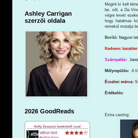
Megint ki kell tér
be, sőt, a Da Vi
Ashley Carrigan
végre leveti ezek
szerzői oldala
hogy hatalmas küz
remekül mutatja b
Borító:
Nagyon tet
Kedvenc karakter
Szárnyalás:
Jare
Mélyrepülés:
A f
Érzelmi mérce:
S
Értékelés:
2026 GoodReads
Extra casting:
Kelly Zsuzsa's bookshelf: read
otthon test
by
Rupi Kaur