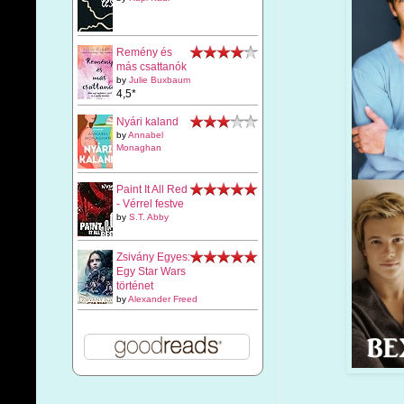
Remény és
más csattanók
by
Julie Buxbaum
4,5*
Nyári kaland
by
Annabel
Monaghan
Paint It All Red
- Vérrel festve
by
S.T. Abby
Zsivány Egyes:
Egy Star Wars
történet
by
Alexander Freed