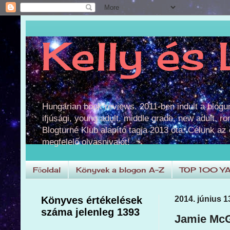
Kelly és 
Hungarian book reviews. 2011-ben indult a blog
ifjúsági, young adult, middle grade, new adult, r
Blogturné Klub alapító tagja 2013 óta. Célunk az
megfelelő olvasnivalót!
Főoldal
Könyvek a blogon A-Z
TOP 100 Y
Könyves értékelések
2014. június 1
száma jelenleg 1393
Jamie McGu