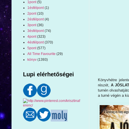
1pont
(5)
1ésfélpont
(1)
2pont
(10)
2ésfélpont
(4)
3pont
(36)
3ésfélpont
(74)
4pont
(323)
4ésfélpont
(370)
5pont
(577)
All Time Favourite
(29)
könyv
(1393)
Lupi elérhetőségei
Könyvhétre jelen
részét,
A JÓSLA
turnén olvashatjá
a turné végén a ki