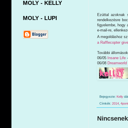
MOLY - KELLY
Ezúttal azoknak 
MOLY - LUPI
rendelkezésre boc
figyelembe, hogy 
e-mail-re, ellenke
A megoldáshoz s
a Rafflecopter gi
További állomások
06/05
Insane Life
-
06/08
Dreamworld
Bejegyezte:
Kelly
dá
Címkék:
2014
,
4pon
Nincsenek