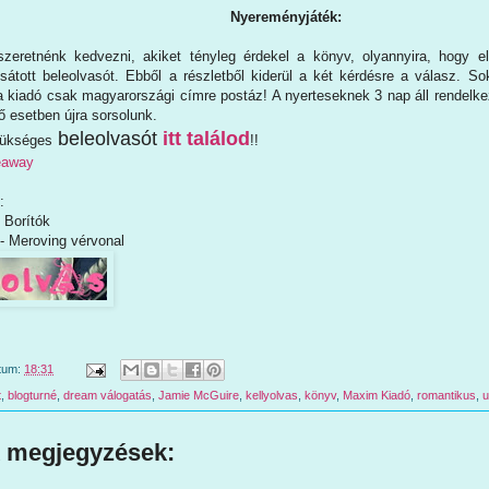
Nyereményjáték:
szeretnénk kedvezni, akiket tényleg érdekel a könyv, olyannyira, hogy e
sátott beleolvasót. Ebből a részletből kiderül a két kérdésre a válasz. S
a kiadó csak magyarországi címre postáz! A nyerteseknek 3 nap áll rendelke
ző esetben újra sorsolunk.
beleolvasót
itt találod
zükséges
!!
veaway
:
 Borítók
- Meroving vérvonal
tum:
18:31
t
,
blogturné
,
dream válogatás
,
Jamie McGuire
,
kellyolvas
,
könyv
,
Maxim Kiadó
,
romantikus
,
u
 megjegyzések: