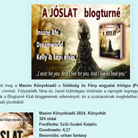
teti meg a
Maxim Könyvkiadó
a
Sötétség és Fény angyalai trilógia (P
T
címmel. Folytatódik Nina és Jared különleges története a rajongók legna
tok a Blogturné Klub bloggereinek véleményét, és a szokásoknak megfelelően
adó jóvoltából.
Maxim Könyvkiadó 2014. Könyvhét
324 oldal
Fordította: Szűr-Szabó Katalin
Goodreads: 4,17
Besorolás: urban fantasy