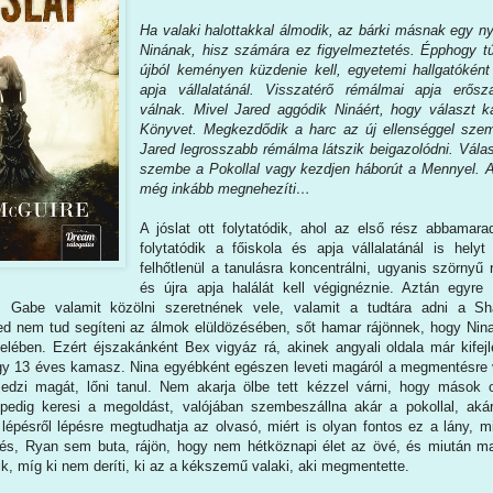
Ha valaki halottakkal álmodik, az bárki másnak egy ny
Ninának, hisz számára ez figyelmeztetés. Épphogy túl
újból keményen küzdenie kell, egyetemi hallgatóként
apja vállalatánál. Visszatérő rémálmai apja erős
válnak. Mivel Jared aggódik Nináért, hogy választ ka
Könyvet. Megkezdődik a harc az új ellenséggel szem
Jared legrosszabb rémálma látszik beigazolódni. Válasz
szembe a Pokollal vagy kezdjen háborút a Mennyel. 
még inkább megnehezíti…
A jóslat ott folytatódik, ahol az első rész abbamarad
folytatódik a főiskola és apja vállalatánál is hely
felhőtlenül a tanulásra koncentrálni, ugyanis szörnyű
és újra apja halálát kell végignéznie. Aztán egyre
 Gabe valamit közölni szeretnének vele, valamit a tudtára adni a Shax
ed nem tud segíteni az álmok elüldözésében, sőt hamar rájönnek, hogy Nina
elében. Ezért éjszakánként Bex vigyáz rá, akinek angyali oldala már kifejl
egy 13 éves kamasz. Nina egyébként egészen leveti magáról a megmentésre v
 edzi magát, lőni tanul. Nem akarja ölbe tett kézzel várni, hogy mások
 pedig keresi a megoldást, valójában szembeszállna akár a pokollal, ak
 lépésről lépésre megtudhatja az olvasó, miért is olyan fontos ez a lány, m
tés, Ryan sem buta, rájön, hogy nem hétköznapi élet az övé, és miután m
, míg ki nem deríti, ki az a kékszemű valaki, aki megmentette.