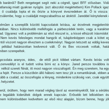
b barátnői? Beth rengeteget segít neki a cégnél, igazi BFF stílusban. V
vatlanság miatt gyakran nyűgös. (ezt abszolút megértettem) Kim Pollack igaz
 az ő családja lopta el és őrizte a könyvet évezredeken át. Ő is vissza
uzsálembe, hogy a családját megszabadítsa az átoktól. Jareddel kénytelenek 
lműen a szereplők közötti kapcsolatok leírása, az érzelmek megjelení
tában. Nincs különösebb melléfogás a párbeszédek terén, vagy a karaktere
d. Ugyanez volt a problémám az első résszel is, a kissé elhúzott írásmódot 
. Nem kevés felesleges mondat hangzik el, tulajdonképpen csak a kötet e
ól viszont nagyon élveztem a cselekményt. Nagyon tetszett az eddig kevese
e például határozottan kedvencé vált. Ő és Bex viccesek voltak, hatá
miben szerepeltek.
pcsolata aranyos, édes, de ettől picit többet vártam. Kevés leírás volt
 szenvedélyt is el tudott volna bírni ez a könyv. Jared persze továbbra is
el nélkül szereti Ninát, itt most nagyon visszafogott. Én meg szeretem, ha egy
 a fejét. Persze a küszöbön álló háború nem tesz jót a romantikának, ebben a
kább a család, az összefogás a lényeg, mindenkire szükség van, csak együtt
 helyzetet.
kerül, örültem, hogy nem marad végleg távol az eseményektől, bár a sérülés
e legalább kiderültek dolgok ennek kapcsán. Erősebb lett lelkiekben és
r nem különösebben kedveltem az első rész alapján, bízom benne, hogy jól