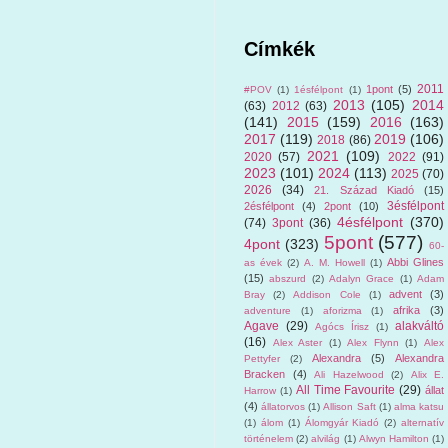
Címkék
2011
1pont
(5)
#POV
(1)
1ésfélpont
(1)
2013
(105)
2014
(63)
2012
(63)
(141)
2015
(159)
2016
(163)
2017
(119)
2019
(106)
2018
(86)
2021
(109)
2020
(57)
2022
(91)
2023
(101)
2024
(113)
2025
(70)
2026
(34)
21. Század Kiadó
(15)
3ésfélpont
2ésfélpont
(4)
2pont
(10)
4ésfélpont
(370)
(74)
3pont
(36)
5pont
(577)
4pont
(323)
60-
Abbi Glines
as évek
(2)
A. M. Howell
(1)
(15)
abszurd
(2)
Adalyn Grace
(1)
Adam
advent
(3)
Bray
(2)
Addison Cole
(1)
afrika
(3)
adventure
(1)
aforizma
(1)
Agave
(29)
alakváltó
Agócs Írisz
(1)
(16)
Alex Aster
(1)
Alex Flynn
(1)
Alex
Alexandra
(5)
Alexandra
Pettyfer
(2)
Bracken
(4)
Ali Hazelwood
(2)
Alix E.
All Time Favourite
(29)
állat
Harrow
(1)
(4)
állatorvos
(1)
Allison Saft
(1)
alma katsu
(1)
álom
(1)
Álomgyár Kiadó
(2)
alternatív
történelem
(2)
alvilág
(1)
Alwyn Hamilton
(1)