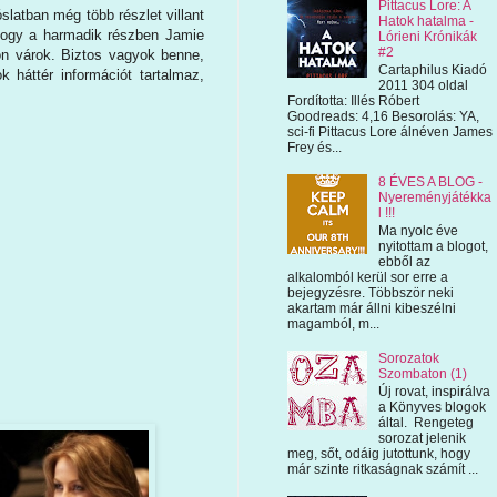
Pittacus Lore: A
slatban még több részlet villant
Hatok hatalma -
hogy a harmadik részben Jamie
Lórieni Krónikák
#2
yon várok. Biztos vagyok benne,
Cartaphilus Kiadó
 háttér információt tartalmaz,
2011 304 oldal
Fordította: Illés Róbert
Goodreads: 4,16 Besorolás: YA,
sci-fi Pittacus Lore álnéven James
Frey és...
8 ÉVES A BLOG -
Nyereményjátékka
l !!!
Ma nyolc éve
nyitottam a blogot,
ebből az
alkalomból kerül sor erre a
bejegyzésre. Többször neki
akartam már állni kibeszélni
magamból, m...
Sorozatok
Szombaton (1)
Új rovat, inspirálva
a Könyves blogok
által. Rengeteg
sorozat jelenik
meg, sőt, odáig jutottunk, hogy
már szinte ritkaságnak számít ...