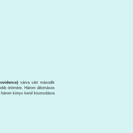
rovidence)
várva várt második
gyobb örömére. Három állomásos
 három könyv kerül kisorsolásra