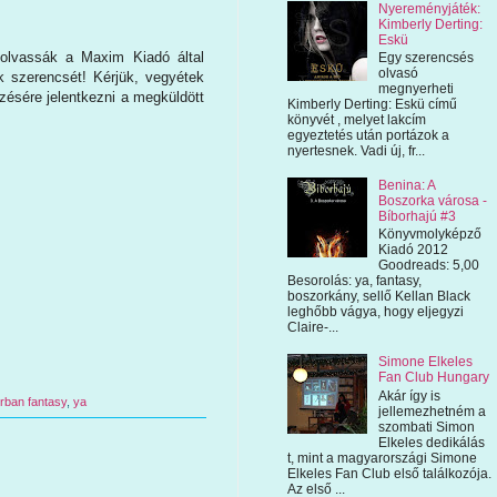
Nyereményjáték:
Kimberly Derting:
Eskü
lolvassák a Maxim Kiadó által
Egy szerencsés
olvasó
ok szerencsét! Kérjük, vegyétek
megnyerheti
zésére jelentkezni a megküldött
Kimberly Derting: Eskü című
könyvét , melyet lakcím
egyeztetés után portázok a
nyertesnek. Vadi új, fr...
Benina: A
Boszorka városa -
Bíborhajú #3
Könyvmolyképző
Kiadó 2012
Goodreads: 5,00
Besorolás: ya, fantasy,
boszorkány, sellő Kellan Black
leghőbb vágya, hogy eljegyzi
Claire-...
Simone Elkeles
Fan Club Hungary
Akár így is
rban fantasy
,
ya
jellemezhetném a
szombati Simon
Elkeles dedikálás
t, mint a magyarországi Simone
Elkeles Fan Club első találkozója.
Az első ...