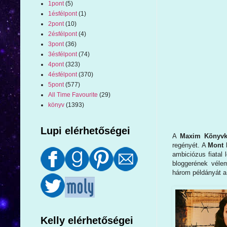
1pont
(5)
1ésfélpont
(1)
2pont
(10)
2ésfélpont
(4)
3pont
(36)
3ésfélpont
(74)
4pont
(323)
4ésfélpont
(370)
5pont
(577)
All Time Favourite
(29)
könyv
(1393)
Lupi elérhetőségei
A
Maxim Könyvk
regényét. A
Mont 
ambiciózus fiatal
bloggerének véle
három példányát a
Kelly elérhetőségei