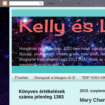
Kelly és 
Hungarian book reviews. 2011-ben indult a blog
ifjúsági, young adult, middle grade, new adult, r
Blogturné Klub alapító tagja 2013 óta. Célunk az
megfelelő olvasnivalót!
Főoldal
Könyvek a blogon A-Z
TOP 100 Y
Könyves értékelések
2015. szeptem
száma jelenleg 1393
Mary Chan