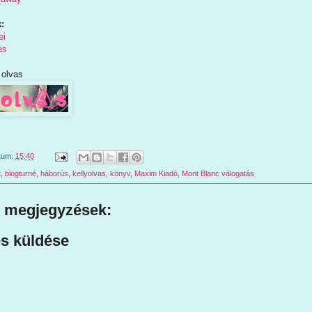
:
ei
as
 olvas
tum:
15:40
t
,
blogturné
,
háborús
,
kellyolvas
,
könyv
,
Maxim Kiadó
,
Mont Blanc válogatás
 megjegyzések:
s küldése