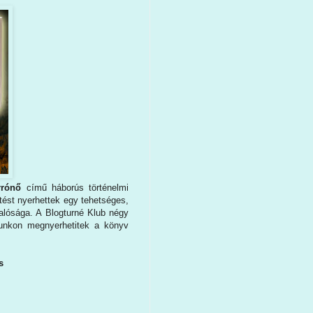
arrónő
című háborús történelmi
tést nyerhettek egy tehetséges,
valósága. A Blogturné Klub négy
kunkon megnyerhetitek a könyv
s