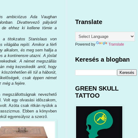
 és ambiciózus Ada Vaughan
Translate
lonban. Divattervező pályáról
de ehhez ki kellene törnie a
 a titokzatos Stanislaus von
 világába repíti. Amikor a férfi
Powered by
Translate
nagy alkalom, és meg sem hallja a
s a kontinensre utazni. A jóslat
Keresés a blogban
an rekednek. A német megszállás
akán még kezeskedik arról, hogy
 köszönhetően éli túl a háborút,
előkelőségek, csak éppen német
z még a fejére.
GREEN SKULL
 megszállottságnak nevezhető
TATTOO
l. Volt egy olvasási időszakom,
olt. Azóta csak ritkán nyúlok a
a rasszizmus. Ebben a könyvben
ekül egyensúlyoz a szerző.