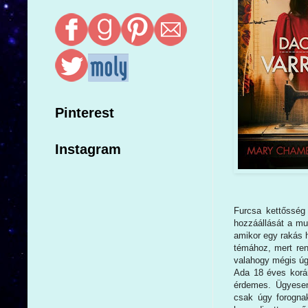
Pinterest
Instagram
Furcsa kettősség
hozzáállását a mu
amikor egy rakás 
témához, mert ren
valahogy mégis úg
Ada 18 éves korár
érdemes. Ügyesen
csak úgy forogna