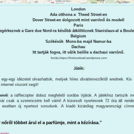
London
Ada otthona a Theed Street-en
Dover Street-en dolgozott mint varrónő és modell
Paris
gérkeznek a Gare due Nord-ra később átköltöznek Stanislaus-al a Boule
Belgium
Szökésük Mons-ba majd Namur-ba
Dachau
Itt tartják fogva, itt válik belőle a dachaui varrónő.
forrás:https://thebooktrail.wordpress.com
Játék:
egy-egy idézetet olvashattok, melyek híres divattervezőktől erednek. Ki
internet viszont segít!
nevé
t a rafflecopter doboz megfelelő sorába írjátok. A játékhoz tartozik 
már csak a szerencsére kell várni! A kisorsolt nyertesnek 72 óra áll rende
ző esetben új nyertest sorsolunk. A kiadó kizárólag magyarországi címr
 nőről többet árul el a parfümje, mint a kézírása.”
veaway