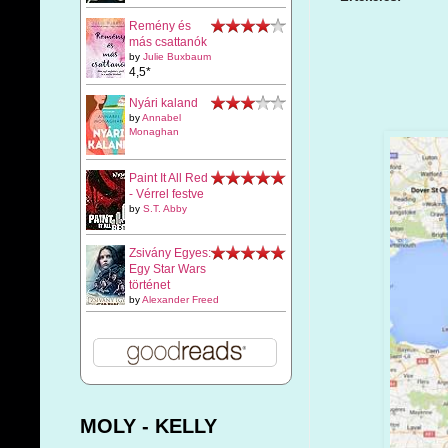
Remény és
más csattanók
by
Julie Buxbaum
4,5*
Nyári kaland
by
Annabel
Monaghan
Paint It All Red
- Vérrel festve
by
S.T. Abby
Zsivány Egyes:
Egy Star Wars
történet
by
Alexander Freed
MOLY - KELLY