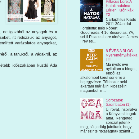
l
Pittacus Lore: A
Hatok hatalma -
Lórieni Krónikák
#2
Cartaphilus Kiadó
2011 304 oldal
Fordította: Illés Róbert
os, de igazából az anyagok és a
Goodreads: 4,16 Besorolás: YA,
sci-fi Pittacus Lore álnéven James
eket, itt redőzzük az anyagot,
Frey és...
említett varázslatos anyagokat,
8 ÉVES A BLOG -
ről, a tanukról, a vádakról, az
Nyereményjátékka
l !!!
Ma nyolc éve
ötétebb időszakában küzdő Ada
nyitottam a blogot,
ebből az
alkalomból kerül sor erre a
bejegyzésre. Többször neki
akartam már állni kibeszélni
magamból, m...
Sorozatok
Szombaton (1)
Új rovat, inspirálva
a Könyves blogok
által. Rengeteg
sorozat jelenik
meg, sőt, odáig jutottunk, hogy
már szinte ritkaságnak számít ...