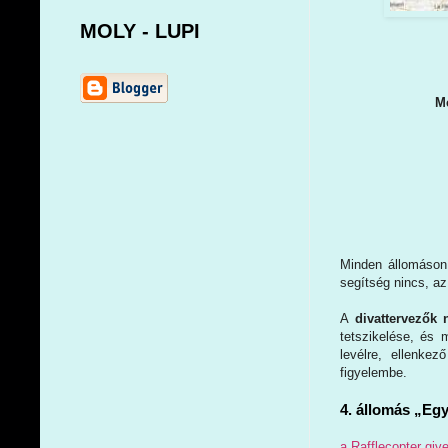
MOLY - LUPI
Me
Minden állomáson 
segítség nincs, az 
A
divattervezők 
tetszikelése, és 
levélre, ellenke
figyelembe.
4. állomás „Egy
a Rafflecopter gi