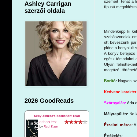
szemért, tehát a h
Ashley Carrigan
típusú megoldásra
szerzői oldala
Mindenképp ki kel
szabásvonalak eml
ott beveszünk pár
pláne a bonyolult
A könyv befejező r
egész társadalmi 
Olyan felnőttekn
megrázó történeté
Borító
:
Nagyon sz
Kedvenc karakter
2026 GoodReads
Szárnyalás:
Ada el
Mélyrepülés:
Ne k
Kelly Zsuzsa's bookshelf: read
otthon test
Érzelmi mérce:
A
by
Rupi Kaur
Értékelés: