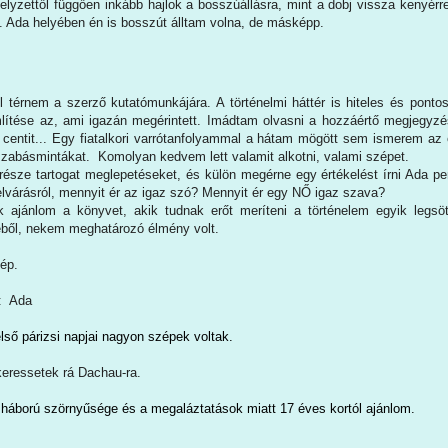
elyzettől függően inkább hajlok a bosszúállásra, mint a dobj vissza kenyérre
. Ada helyében én is bosszút álltam volna, de másképp.
l térnem a szerző kutatómunkájára. A történelmi háttér is hiteles és pont
ítése az, ami igazán megérintett. Imádtam olvasni a hozzáértő megjegyzés
 centit... Egy fiatalkori varrótanfolyammal a hátam mögött sem ismerem az 
 szabásmintákat. Komolyan kedvem lett valamit alkotni, valami szépet.
észe tartogat meglepetéseket, és külön megérne egy értékelést írni Ada peré
elvárásról, mennyit ér az igaz szó? Mennyit ér egy NŐ igaz szava?
ek ajánlom a könyvet, akik tudnak erőt meríteni a történelem egyik legs
ből, nekem meghatározó élmény volt.
ép.
: Ada
ső párizsi napjai nagyon szépek voltak.
eressetek rá Dachau-ra.
 háború szörnyűsége és a megaláztatások miatt 17 éves kortól ajánlom.