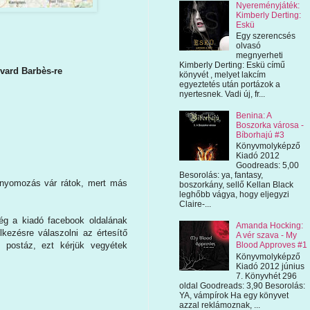
Nyereményjáték:
Kimberly Derting:
Eskü
Egy szerencsés
olvasó
megnyerheti
Kimberly Derting: Eskü című
vard Barbès-re
könyvét , melyet lakcím
egyeztetés után portázok a
nyertesnek. Vadi új, fr...
Benina: A
Boszorka városa -
Bíborhajú #3
Könyvmolyképző
Kiadó 2012
Goodreads: 5,00
Besorolás: ya, fantasy,
s nyomozás vár rátok, mert más
boszorkány, sellő Kellan Black
leghőbb vágya, hogy eljegyzi
Claire-...
még a kiadó facebook oldalának
Amanda Hocking:
lkezésre válaszolni az értesítő
A vér szava - My
e postáz, ezt kérjük vegyétek
Blood Approves #1
Könyvmolyképző
Kiadó 2012 június
7. Könyvhét 296
oldal Goodreads: 3,90 Besorolás:
YA, vámpírok Ha egy könyvet
azzal reklámoznak, ...