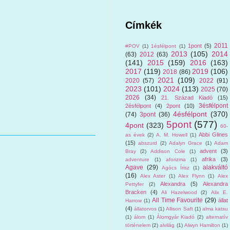
Címkék
2011
1pont
(5)
#POV
(1)
1ésfélpont
(1)
2013
(105)
2014
(63)
2012
(63)
(141)
2015
(159)
2016
(163)
2017
(119)
2019
(106)
2018
(86)
2021
(109)
2020
(57)
2022
(91)
2023
(101)
2024
(113)
2025
(70)
2026
(34)
21. Század Kiadó
(15)
3ésfélpont
2ésfélpont
(4)
2pont
(10)
4ésfélpont
(370)
(74)
3pont
(36)
5pont
(577)
4pont
(323)
60-
Abbi Glines
as évek
(2)
A. M. Howell
(1)
(15)
abszurd
(2)
Adalyn Grace
(1)
Adam
advent
(3)
Bray
(2)
Addison Cole
(1)
afrika
(3)
adventure
(1)
aforizma
(1)
Agave
(29)
alakváltó
Agócs Írisz
(1)
(16)
Alex Aster
(1)
Alex Flynn
(1)
Alex
Alexandra
(5)
Alexandra
Pettyfer
(2)
Bracken
(4)
Ali Hazelwood
(2)
Alix E.
All Time Favourite
(29)
állat
Harrow
(1)
(4)
állatorvos
(1)
Allison Saft
(1)
alma katsu
(1)
álom
(1)
Álomgyár Kiadó
(2)
alternatív
történelem
(2)
alvilág
(1)
Alwyn Hamilton
(1)