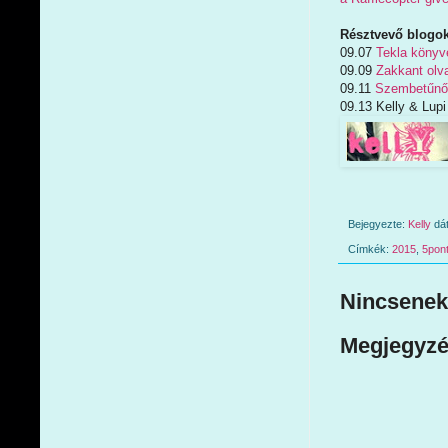
Résztvevő blogok
09.07
Tekla könyv
09.09
Zakkant olv
09.11
Szembetűnő
09.13 Kelly & Lupi
Bejegyezte:
Kelly
dá
Címkék:
2015
,
5pon
Nincsenek
Megjegyzé