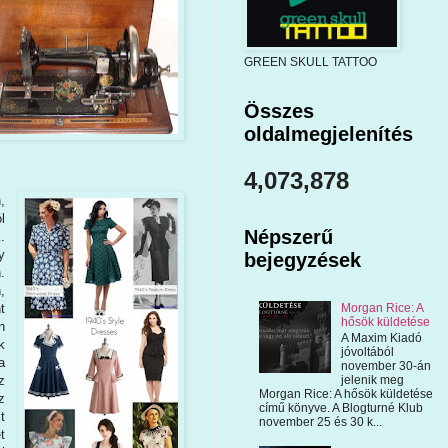
GREEN SKULL TATTOO
Összes
oldalmegjelenítés
4,073,878
,
l
Népszerű
.
y
bejegyzések
.
,
Morgan Rice: A
t
hősök küldetése
n
A Maxim Kiadó
k
jóvoltából
a
november 30-án
z
jelenik meg
Morgan Rice: A hősök küldetése
z
című könyve. A Blogturné Klub
t
november 25 és 30 k...
t