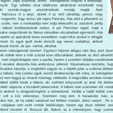
 legyen, saját szalonnal, ehhez kétségtelenül megvan a tehetsége,
yzik. Egy véletlen utcai találkozás alkalmával ismerkedik meg
 aki osztrák-magyar arisztokratának mondja magát. Apró
l halmozza el a lányt, akinek ő az első udvarlója, persze, hogy
 megemlíti, hogy elviszi pár napra Párizsba, Ada attól a pillanattól se
 a szülei, sem a munkaadója nem tudja lebeszélni az utazásról, pedig
 háború kirobbanásának esélye. A pár Párizsban ragad, majd a
sakor megszöknek és Namur városában elszakadnak egymástól. Ada
özepette az apácáknál keres menedéket, majd mikor azokat is elfogják
kerül. Az egyik ápolt révén elviszik egy német családhoz, akiknél
nyek között, de újra varrhat, alkothat.
jesen valóságosnak éreztem. Egyrészt teljesen átlagos naiv lány, pont olyan
ek tudtak lenni a múlt század ezen időszakában, akiknek az első udvarlótó
, mert tulajdonképpen nem a pasiba, hanem a szerelem idoljába szerelmesek
 remekül ábrázolta Ada ambiciózus jellemét, folyamatosan éreztette, hog
hivatása irányítja, a megfelelni vágyás és a feljebb jutás a szakmai életben
a háború, Ada London egyik vezető divattervezője lett volna, ez kétségtelen
ző nem hagyja az olvasót máshogy vélekedni. A megszállás azonban minden
dából túlélőt kreált a háború, aki sodródni kényszerült az árral. Ha életbe
kellett végeznie a kiszabott parancsokat. A háború után számtalan nőt vonta
rt akármit is elvégzett/segített a németeknek. Inkább a halált kellett voln
ez volt a köz véleménye. Szerintem meg nem. A hazaárulás más, a
álos bűn, de ha valaki varrással tud életben maradni, akkor varrjon. De e
 valójában nem ezért vonták felelősségre, hanem egy olyan tettéért, ami
tlenül követett el. Bosszút állt. Nekem az a véleményem, hogy szeme