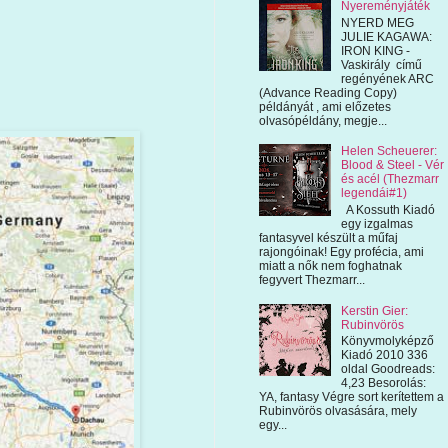
Nyereményjáték
NYERD MEG
JULIE KAGAWA:
IRON KING -
Vaskirály című
regényének ARC
(Advance Reading Copy)
példányát , ami előzetes
olvasópéldány, megje...
Helen Scheuerer:
Blood & Steel - Vér
és acél (Thezmarr
legendái#1)
A Kossuth Kiadó
egy izgalmas
fantasyvel készült a műfaj
rajongóinak! Egy profécia, ami
miatt a nők nem foghatnak
fegyvert Thezmarr...
Kerstin Gier:
Rubinvörös
Könyvmolyképző
Kiadó 2010 336
oldal Goodreads:
4,23 Besorolás:
YA, fantasy Végre sort kerítettem a
Rubinvörös olvasására, mely
egy...