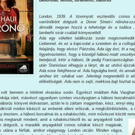
Besorolás: felnőtt, történelmi, háborús
London, 1939. A tizennyolc esztendős csinos
varrónőként dolgozik a Dover Street-i nőiruha-sza
álmodik megvan hozzá a tehetsége és a tudása , 
lambethi sivár családi környezetből.
Ada egy véletlen találkozás során megismerkedik
Liebennel, és ez a kapcsolat a szerelem és a csillogás
felajánlja, hogy elviszi Párizsba, Ada úgy érzi, itt a 
figyelmeztetést, hogy a közelgő háború miatt veszélye
beteljesül, kitör a háború, ők pedig Franciaországb
után Stanislaus elhagyja a lányt, de az utolsó éjsz
Ada sose felejthesse el. Ada fogságba kerül, és annak
amihez ért: ruhákat varr. Jelenlegi megrendelői is 
előkelőségek. Ada nem is sejti, mekkora bajt hozhat e
 volt bennem a történet olvasása során. Egyrészt imádtam Ada Vaughan
nkája iránt, másrészt ugyanilyen szinten viszolyogtam a háború borzalmaitó
háborús könyvet elolvastam, aztán le is zártam magamban, kész, ennyi elég v
dkívüli módon kikészít az emberek elleni erőszak, a megkülönböztetés, 
y éreztem, a háború borzalmai és a ruhakészítés, mint művészet között rem
a megtanult mindent, amit a ruhakészítésről és az anyagokról tudni
 dolgozik, a maradék anyagokból csinos ruhákat készít magának,
k utána a férfiak, amikor végigmegy London utcáin. Minden vágya,