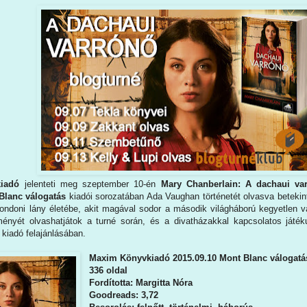
iadó
jelenteti meg szeptember 10-én
Mary Chanberlain: A dachaui v
Blanc válogatás
kiadói sorozatában Ada Vaughan történetét olvasva betekin
 londoni lány életébe, akit magával sodor a második világháború kegyetlen 
ményét olvashatjátok a turné során, és a divatházakkal kapcsolatos játé
 kiadó felajánlásában.
Maxim Könyvkiadó 2015.09.10 Mont Blanc válogatá
336 oldal
Fordította: Margitta Nóra
Goodreads: 3,72