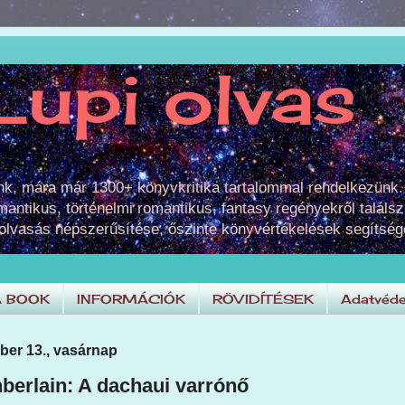
Lupi olvas
unk, mára már 1300+ könyvkritika tartalommal rendelkezünk.
omantikus, történelmi romantikus, fantasy regényekről találsz
 olvasás népszerűsítése, őszinte könyvértékelések segítség
A BOOK
INFORMÁCIÓK
RÖVIDÍTÉSEK
Adatvéde
ber 13., vasárnap
berlain: A dachaui varrónő