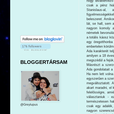
hogy divattervező
csak a pénz hián
Stanislaus-al,
figyelmességekke
beleszeret. Amikor
lát, se hall, sem
nagyon komoly a
németek bevonulá
a totális káosz k
egy öregotthonba 
embertelen körülmé
Ada karakterét tel
amilyen a 18 éves
megszédül a fejük
BLOGGERTÁRSAM
Másrészt a szerző
Ada gondolatait a 
Ha nem lett volna 
egyszerűen a szer
megváltoztatott. A
akart maradni, el 
felelősségre, amié
választaniuk - 
természetesen hal
@Greylupus
csak egy adalék,
nagyon szerencsé