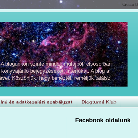
 A blogunkon szinte minden műfajból, elsősorban
 könyvajánló bejegyzéseket, interjúkat. A blog a
ével. Köszönjük, hogy benéztél, reméljük találsz
lmi és adatkezelési szabályzat
Blogturné Klub
Facebook oldalunk