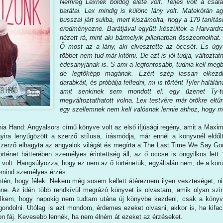
Nemrég Lexnek boldog élete volt. Teljes volt a csalá
barátai. Lex mindig is különc lány volt. Matekórán ag
busszal járt suliba, mert kiszámolta, hogy a 179 tanítás
eredményezne. Barátjával együtt készültek a Harvard
nézett rá, mint aki bármelyik pillanatban összeomolha
Ő most az a lány, aki elvesztette az öccsét. És úgy 
többet nem tud már kitörni. De azt is jól tudja, változtatni
édesanyjának is. S ami a legfontosabb, tudnia kell megb
de legfőképp magának. Ezért szép lassan elkezdi 
darabkáit, és próbálja felfedni, mi is történt Tyler halál
amit senkinek sem mondott el: egy üzenet Ty-tó
megváltoztathatott volna. Lex testvére már örökre eltű
egy szellemnek nem kell valósnak lennie ahhoz, hogy me
a Hand: Angyalsors című könyve volt az első ifjúsági regény, amit a Maxim
yira lenyűgözött a szerző stílusa, írásmódja, már ennél a könyvnél eld
 szerző elhagyta az angyalok világát és megírta a The Last Time We Say Go
örténet hátterében személyes érintettség áll, az ő öccse is öngyilkos let
s volt. Hangsúlyozza, hogy ez nem az ő történetük, egyáltalán nem, de a kö
-mind személyes érzés.
én, hogy félek. Nekem még sosem kellett átéreznem ilyen veszteséget, n
ne. Az idén több rendkívül megrázó könyvet is olvastam, amik olyan szi
lelkem, hogy napokig nem tudtam utána új könyvbe kezdeni, csak a könyv
gondolni. Utólag is azt mondom, érdemes ezeket olvasni, akkor is, ha kifac
on fáj. Kevesebb lennék, ha nem élném át ezeket az érzéseket.