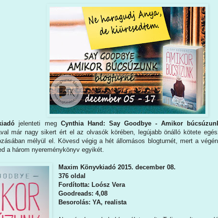
iadó
jelenteti meg
Cynthia Hand: Say Goodbye - Amikor búcsúzu
iával már nagy sikert ért el az olvasók körében, legújabb önálló kötete e
ozásában mélyül el. Kövesd végig a hét állomásos blogturnét, mert a végén
ed a három nyereménykönyv egyikét.
Maxim Könyvkiadó 2015. december 08.
376 oldal
Fordította: Loósz Vera
Goodreads: 4,08
Besorolás: YA, realista