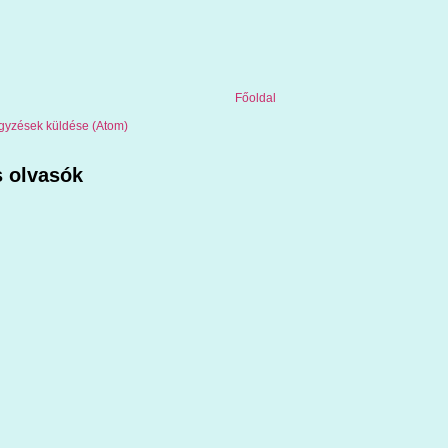
Főoldal
gyzések küldése (Atom)
 olvasók