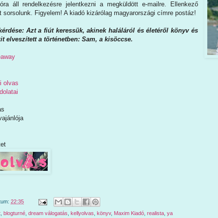
ra áll rendelkezésre jelentkezni a megküldött e-mailre. Ellenkező
t sorsolunk. Figyelem! A kiadó kizárólag magyarországi címre postáz!
érdése: Azt a fiút keressük, akinek haláláról és életéről könyv és
kit elveszített a történetben: Sam, a kisöccse.
veaway
i olvas
olatai
as
ajánlója
et
tum:
22:35
t
,
blogturné
,
dream válogatás
,
kellyolvas
,
könyv
,
Maxim Kiadó
,
realista
,
ya