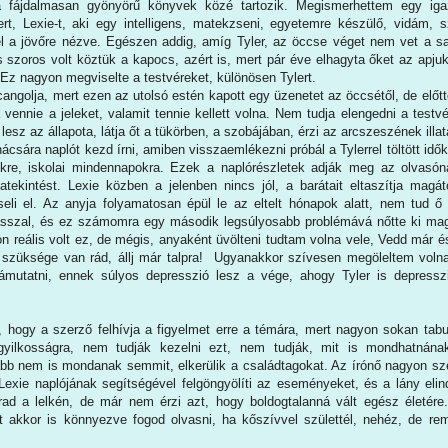
 fájdalmasan gyönyörű könyvek közé tartozik. Megismerhettem egy iga
ert, Lexie-t, aki egy intelligens, matekzseni, egyetemre készülő, vidám, 
kel a jövőre nézve. Egészen addig, amíg Tyler, az öccse véget nem vet a s
s szoros volt köztük a kapocs, azért is, mert pár éve elhagyta őket az apjuk
. Ez nagyon megviselte a testvéreket, különösen Tylert.
angolja, mert ezen az utolsó estén kapott egy üzenetet az öccsétől, de előtt
a vennie a jeleket, valamit tennie kellett volna. Nem tudja elengedni a testvé
lesz az állapota, látja őt a tükörben, a szobájában, érzi az arcszeszének illat
ácsára naplót kezd írni, amiben visszaemlékezni próbál a Tylerrel töltött idők
kre, iskolai mindennapokra. Ezek a naplórészletek adják meg az olvasón
atekintést. Lexie közben a jelenben nincs jól, a barátait eltaszítja magát
eli el. Az anyja folyamatosan épül le az eltelt hónapok alatt, nem tud 
ásszal, és ez számomra egy második legsúlyosabb problémává nőtte ki ma
n reális volt ez, de mégis, anyaként üvölteni tudtam volna vele, Vedd már é
szüksége van rád, állj már talpra! Ugyanakkor szívesen megöleltem voln
ámutatni, ennek súlyos depresszió lesz a vége, ahogy Tyler is depressz
 hogy a szerző felhívja a figyelmet erre a témára, mert nagyon sokan tab
gyilkosságra, nem tudják kezelni ezt, nem tudják, mit is mondhatnána
kább nem is mondanak semmit, elkerülik a családtagokat. Az írónő nagyon s
, Lexie naplójának segítségével felgöngyölíti az eseményeket, és a lány eli
rad a lelkén, de már nem érzi azt, hogy boldogtalanná vált egész életére
zt akkor is könnyezve fogod olvasni, ha kőszívvel születtél, nehéz, de rem