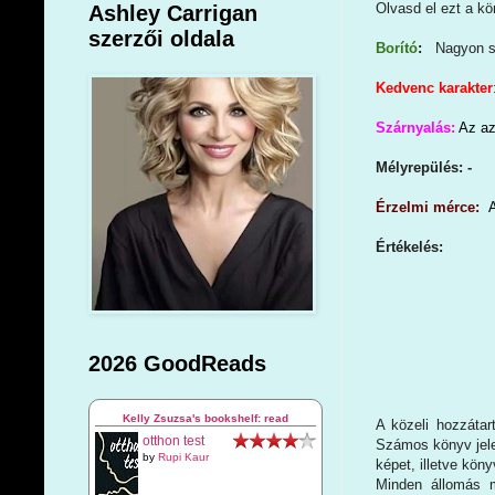
Olvasd el ezt a kö
Ashley Carrigan
szerzői oldala
Borító
:
Nagyon sz
Kedvenc karakter
Szárnyalás:
Az az 
Mélyrepülés: -
Érzelmi mérce:
Értékelés:
2026 GoodReads
Kelly Zsuzsa's bookshelf: read
A közeli hozzátar
otthon test
Számos könyv jele
by
Rupi Kaur
képet, illetve köny
Minden állomás m