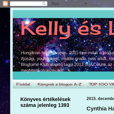
Kelly és 
Hungarian book reviews. 2011-ben indult a blog
ifjúsági, young adult, middle grade, new adult, r
Blogturné Klub alapító tagja 2013 óta. Célunk az
megfelelő olvasnivalót!
Főoldal
Könyvek a blogon A-Z
TOP 100 Y
Könyves értékelések
2015. decembe
száma jelenleg 1393
Cynthia H