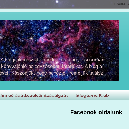
 A blogunkon szinte minden műfajból, elsősorban
 könyvajánló bejegyzéseket, interjúkat. A blog a
ével. Köszönjük, hogy benéztél, reméljük találsz
lmi és adatkezelési szabályzat
Blogturné Klub
Facebook oldalunk