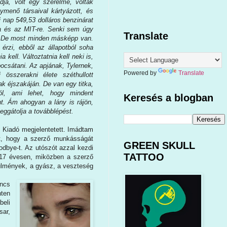
dja, volt egy szerelme, voltak
ymenő társaival kártyázott, és
i nap 549,53 dolláros benzinárat
ra és az MIT-re. Senki sem úgy
Translate
t. De most minden másképp van.
érzi, ebből az állapotból soha
a kell. Változtatnia kell neki is,
ocsátani. Az apjának, Tylernek,
Powered by
Translate
összerakni élete széthullott
ának éjszakáján. De van egy titka,
l, ami lehet, hogy mindent
Keresés a blogban
nt. Ám ahogyan a lány is rájön,
ggátolja a továbblépést.
 Kiadó megjelentetett. Imádtam
őlt, hogy a szerző munkásságát
GREEN SKULL
odbye-t. Az utószót azzal kezdi
TATTOO
t 17 évesen, miközben a szerző
rülmények, a gyász, a veszteség
incs
nten
beli
sar,