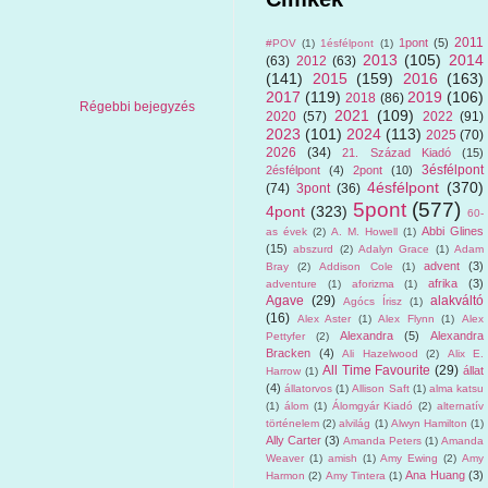
2011
1pont
(5)
#POV
(1)
1ésfélpont
(1)
2013
(105)
2014
(63)
2012
(63)
(141)
2015
(159)
2016
(163)
2017
(119)
2019
(106)
2018
(86)
Régebbi bejegyzés
2021
(109)
2020
(57)
2022
(91)
2023
(101)
2024
(113)
2025
(70)
2026
(34)
21. Század Kiadó
(15)
3ésfélpont
2ésfélpont
(4)
2pont
(10)
4ésfélpont
(370)
(74)
3pont
(36)
5pont
(577)
4pont
(323)
60-
Abbi Glines
as évek
(2)
A. M. Howell
(1)
(15)
abszurd
(2)
Adalyn Grace
(1)
Adam
advent
(3)
Bray
(2)
Addison Cole
(1)
afrika
(3)
adventure
(1)
aforizma
(1)
Agave
(29)
alakváltó
Agócs Írisz
(1)
(16)
Alex Aster
(1)
Alex Flynn
(1)
Alex
Alexandra
(5)
Alexandra
Pettyfer
(2)
Bracken
(4)
Ali Hazelwood
(2)
Alix E.
All Time Favourite
(29)
állat
Harrow
(1)
(4)
állatorvos
(1)
Allison Saft
(1)
alma katsu
(1)
álom
(1)
Álomgyár Kiadó
(2)
alternatív
történelem
(2)
alvilág
(1)
Alwyn Hamilton
(1)
Ally Carter
(3)
Amanda Peters
(1)
Amanda
Weaver
(1)
amish
(1)
Amy Ewing
(2)
Amy
Ana Huang
(3)
Harmon
(2)
Amy Tintera
(1)