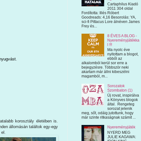
Cartaphilus Kiadó
2011 304 oldal
Fordította: Illés Róbert
Goodreads: 4,16 Besorolás: YA,
sci-fi Pittacus Lore álnéven James
Frey és...
8 ÉVES A BLOG -
Nyereményjátékka
l !!!
Ma nyolc éve
nyitottam a blogot,
ebből az
nyugvást.
alkalomból kerül sor erre a
bejegyzésre. Többször neki
akartam már állni kibeszélni
magamból, m...
Sorozatok
Szombaton (1)
Új rovat, inspirálva
a Könyves blogok
által. Rengeteg
sorozat jelenik
meg, sőt, odáig jutottunk, hogy
már szinte ritkaságnak számít ...
talabb korosztály életében is.
nden állomásán találtok egy-egy
Nyereményjáték
 el.
NYERD MEG
JULIE KAGAWA: