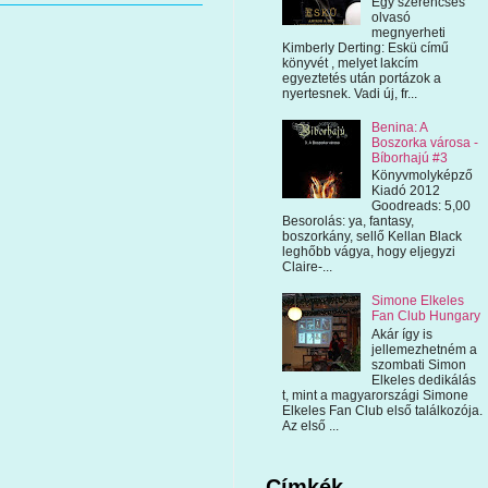
Egy szerencsés
olvasó
megnyerheti
Kimberly Derting: Eskü című
könyvét , melyet lakcím
egyeztetés után portázok a
nyertesnek. Vadi új, fr...
Benina: A
Boszorka városa -
Bíborhajú #3
Könyvmolyképző
Kiadó 2012
Goodreads: 5,00
Besorolás: ya, fantasy,
boszorkány, sellő Kellan Black
leghőbb vágya, hogy eljegyzi
Claire-...
Simone Elkeles
Fan Club Hungary
Akár így is
jellemezhetném a
szombati Simon
Elkeles dedikálás
t, mint a magyarországi Simone
Elkeles Fan Club első találkozója.
Az első ...
Címkék