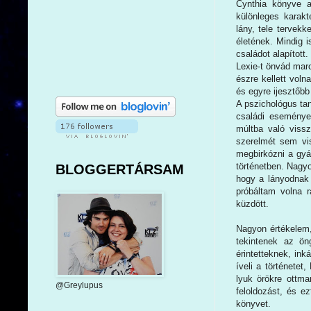
Cynthia könyve a
különleges karakt
lány, tele tervek
életének. Mindig i
családot alapított
Lexie-t önvád marc
észre kellett voln
és egyre ijesztőbb 
A pszichológus tan
családi eseménye
múltba való vissz
szerelmét sem vis
megbirkózni a gy
történetben. Nagyo
BLOGGERTÁRSAM
hogy a lányodnak 
próbáltam volna r
küzdött.
Nagyon értékelem,
tekintenek az ön
érintetteknek, in
íveli a történetet
lyuk örökre ottma
@Greylupus
feloldozást, és e
könyvet.