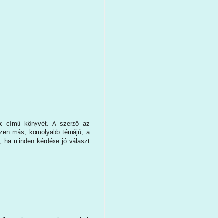
nk
című könyvét. A szerző az
gészen más, komolyabb témájú, a
, ha minden kérdése jó választ