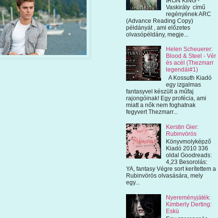
IRON KING -
Vaskirály című
regényének ARC
(Advance Reading Copy)
példányát , ami előzetes
olvasópéldány, megje...
Helen Scheuerer:
Blood & Steel - Vér
és acél (Thezmarr
legendái#1)
A Kossuth Kiadó
egy izgalmas
fantasyvel készült a műfaj
rajongóinak! Egy profécia, ami
miatt a nők nem foghatnak
fegyvert Thezmarr...
Kerstin Gier:
Rubinvörös
Könyvmolyképző
Kiadó 2010 336
oldal Goodreads:
4,23 Besorolás:
YA, fantasy Végre sort kerítettem a
Rubinvörös olvasására, mely
egy...
Nyereményjáték:
Kimberly Derting:
Eskü