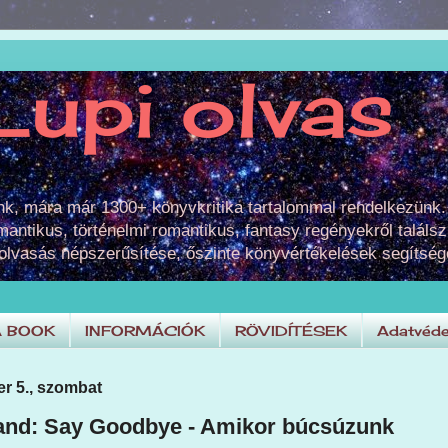
Lupi olvas
unk, mára már 1300+ könyvkritika tartalommal rendelkezünk.
omantikus, történelmi romantikus, fantasy regényekről találsz
 olvasás népszerűsítése, őszinte könyvértékelések segítség
A BOOK
INFORMÁCIÓK
RÖVIDÍTÉSEK
Adatvéde
r 5., szombat
and: Say Goodbye - Amikor búcsúzunk