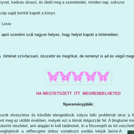
nyvet, kedves olvasó, és öleld meg a szeretteidet, minden nap, sokszor.
ép saját borítót kapott a könyv.
: Lexie
apró szerelmi szál nagyon helyes, hogy helyet kapott a történetben.
A történet szívfacsaró, összetör és megríkat, de reményt is ad és végül meg
HA MEGTETSZETT ITT MEGRENDELHETED
Nyereményjáték:
tozók elvesztése és későbbi elengedésük súlyos lelki problémát okoz a fia
nt meg az utóbbi években, melyek ezt a témát dolgozzák fel. A blogturné mi
vborító részletet, ami alapján ki kell találnotok, ki a főszereplő és kit veszített
egfejtését a rafflecopter doboz vonatkozó sorába kérjük beírni.A