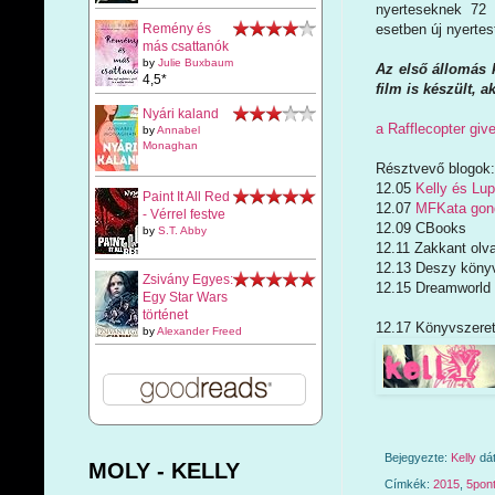
nyerteseknek 72 ó
esetben új nyertes
Remény és
más csattanók
by
Julie Buxbaum
Az első állomás k
4,5*
film is készült, a
Nyári kaland
a Rafflecopter gi
by
Annabel
Monaghan
Résztvevő blogok:
12.05
Kelly és Lup
Paint It All Red
12.07
MFKata gond
- Vérrel festve
12.09 CBooks
by
S.T. Abby
12.11 Zakkant olv
12.13 Deszy könyv
Zsivány Egyes:
12.15 Dreamworld
Egy Star Wars
történet
12.17 Könyvszeret
by
Alexander Freed
Bejegyezte:
Kelly
dá
MOLY - KELLY
Címkék:
2015
,
5pon