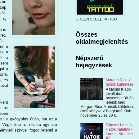
zán
szép
aját
, új
GREEN SKULL TATTOO
e is
Összes
rét,
oldalmegjelenítés
át.
re, a
ak a
Népszerű
ól, a
ő sem
bejegyzések
gát a
szre,
a, és
Morgan Rice: A
hősök küldetése
ióval
A Maxim Kiadó
jóvoltából
november 30-án
uként
jelenik meg
Morgan Rice: A hősök küldetése
k az
című könyve. A Blogturné Klub
zépen
november 25 és 30 k...
ndul a gyógyulás útján, bár az a
. Végül kap az olvasó egyfajta
Pittacus Lore: A
Hatok hatalma -
ényteli szívvel fogod letenni a
Lórieni Krónikák
#2