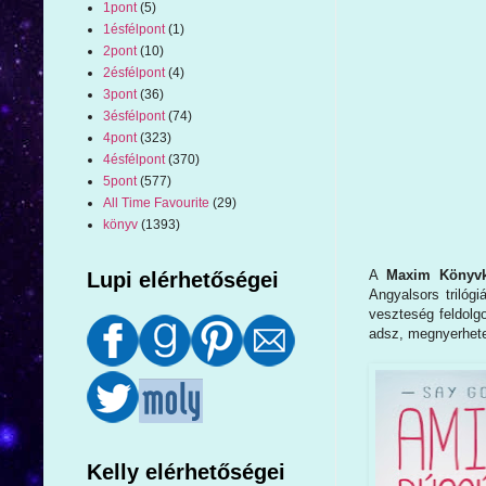
1pont
(5)
1ésfélpont
(1)
2pont
(10)
2ésfélpont
(4)
3pont
(36)
3ésfélpont
(74)
4pont
(323)
4ésfélpont
(370)
5pont
(577)
All Time Favourite
(29)
könyv
(1393)
A
Maxim Könyvk
Lupi elérhetőségei
Angyalsors trilóg
veszteség feldolg
adsz, megnyerhet
Kelly elérhetőségei