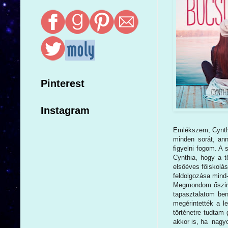
Pinterest
Instagram
Emlékszem, Cynthi
minden sorát, ann
figyelni fogom. A
Cynthia, hogy a t
elsőéves főiskolá
feldolgozása mind
Megmondom őszint
tapasztalatom ben
megérintették a 
történetre tudtam 
akkor is, ha nagy