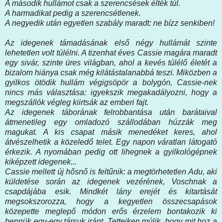
A második hullámot csak a szerencsések élték túl.
A harmadikat pedig a szerencsétlenek.
A negyedik után egyetlen szabály maradt: ne bízz senkiben!
Az idegenek támadásának első négy hullámát szinte
lehetetlen volt túlélni. A tizenhat éves Cassie magára maradt
egy sivár, szinte üres világban, ahol a kevés túlélő életét a
bizalom hiánya csak még kilátástalanabbá teszi. Miközben a
gyilkos ötödik hullám végigsöpör a bolygón, Cassie-nek
nincs más választása: igyekszik megakadályozni, hogy a
megszállók végleg kiirtsák az emberi fajt.
Az idegenek táborának felrobbantása után barátaival
átmenetileg egy omladozó szállodában húzzák meg
magukat. A kis csapat másik menedéket keres, ahol
átvészelhetik a közeledő telet. Egy napon váratlan látogató
érkezik. A nyomában pedig ott lihegnek a gyilkológépnek
kiképzett idegenek...
Cassie mellett új hősnő is feltűnik: a megtörhetetlen Adu, aki
küldetése során az idegenek vezérének, Voschnak a
csapdájába esik. Mindkét lány erejét és kitartását
megsokszorozza, hogy a kegyetlen összecsapások
közepette meglepő módon erős érzelem bontakozik ki
bennük egy-egy társuk iránt. Tetteiken múlik, hogy mit hoz a