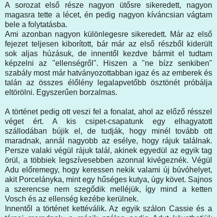
A sorozat első része nagyon ütősre sikeredett, nagyon
magasra tette a lécet, én pedig nagyon kíváncsian vágtam
bele a folytatásba.
Ami azonban nagyon különlegesre sikeredett. Már az első
fejezet teljesen kiborított, bár már az első részből kiderült
sok aljas húzásuk, de innentől kezdve bármit el tudtam
képzelni az "ellenségről". Hiszen a "ne bízz senkiben"
szabály most már hatványozottabban igaz és az emberek és
talán az összes élőlény legalapvetőbb ösztönét próbálja
eltörölni. Egyszerűen borzalmas.
A történet pedig ott veszi fel a fonalat, ahol az előző résszel
véget ért. A kis csipet-csapatunk egy elhagyatott
szállodában bújik el, de tudják, hogy minél tovább ott
maradnak, annál nagyobb az esélye, hogy rájuk találnak.
Persze valaki végül rájuk talál, akinek egyedül az egyik tag
örül, a többiek legszívesebben azonnal kivégeznék. Végül
Adu előremegy, hogy keressen nekik valami új búvóhelyet,
akit Porcelányka, mint egy hűséges kutya, úgy követ. Sajnos
a szerencse nem szegődik melléjük, így mind a ketten
Vosch és az ellenség kezébe kerülnek.
Innentől a történet kettéválik. Az egyik szálon Cassie és a