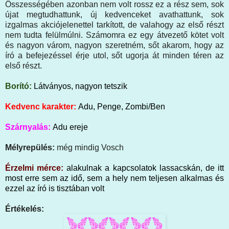
Összességében azonban nem volt rossz ez a rész sem, sok
újat megtudhattunk, új kedvenceket avathattunk, sok
izgalmas akciójelenettel tarkított, de valahogy az első részt
nem tudta felülmúlni. Számomra ez egy átvezető kötet volt
és nagyon várom, nagyon szeretném, sőt akarom, hogy az
író a befejezéssel érje utol, sőt ugorja át minden téren az
első részt.
Borító:
Látványos, nagyon tetszik
Kedvenc karakter:
Adu, Penge, Zombi/Ben
Szárnyalás:
Adu ereje
Mélyrepülés:
még mindig Vosch
Érzelmi mérce:
alakulnak a kapcsolatok lassacskán, de itt
most erre sem az idő, sem a hely nem teljesen alkalmas és
ezzel az író is tisztában volt
Értékelés: