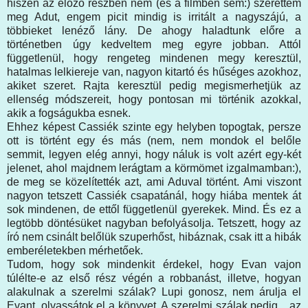
hiszen az előző részben nem (és a filmben sem:) szerettem
meg Adut, engem picit mindig is irritált a nagyszájú, a
többieket lenéző lány. De ahogy haladtunk előre a
történetben úgy kedveltem meg egyre jobban. Attól
függetlenül, hogy rengeteg mindenen megy keresztül,
hatalmas lelkiereje van, nagyon kitartó és hűséges azokhoz,
akiket szeret. Rajta keresztül pedig megismerhetjük az
ellenség módszereit, hogy pontosan mi történik azokkal,
akik a fogságukba esnek.
Ehhez képest Cassiék szinte egy helyben topogtak, persze
ott is történt egy és más (nem, nem mondok el belőle
semmit, legyen elég annyi, hogy náluk is volt azért egy-két
jelenet, ahol majdnem lerágtam a körmömet izgalmamban:),
de meg se közelítették azt, ami Aduval történt. Ami viszont
nagyon tetszett Cassiék csapatánál, hogy hiába mentek át
sok mindenen, de ettől függetlenül gyerekek. Mind. És ez a
legtöbb döntésüket nagyban befolyásolja. Tetszett, hogy az
író nem csinált belőlük szuperhőst, hibáznak, csak itt a hibák
emberéletekben mérhetőek.
Tudom, hogy sok mindenkit érdekel, hogy Evan vajon
túlélte-e az első rész végén a robbanást, illetve, hogyan
alakulnak a szerelmi szálak? Lupi gonosz, nem árulja el
Evant, olvassátok el a könyvet. A szerelmi szálak pedig... az