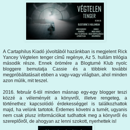
A Cartaphilus Kiadó jóvoltából hazánkban is megjelent Rick
Yancey Végtelen tenger című regénye, Az 5. hullám trilógia
második része. Ennek örömére a Blogturné Klub nyolc
bloggere bemutatja Cassie és a többiek további
megpróbáltatásait ebben a vagy-vagy világban, ahol minden
azon múlik, mit teszel.
2016. február 6-tól minden másnap egy-egy blogger teszi
közzé a véleményét a könyvről, illetve rengeteg, a
történethez kapcsolódó érdekességgel is találkozhattok
majd, ha velünk tartotok. Érdemes követni a turnét, ugyanis
nem csak plusz információkat tudhattok meg a könyvről és
szereplőiről, de ahogyan az lenni szokott, nyerhettek is!