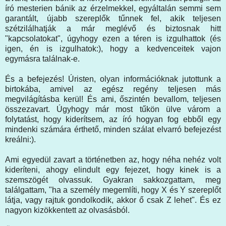
író mesterien bánik az érzelmekkel, egyáltalán semmi sem
garantált, újabb szereplők tűnnek fel, akik teljesen
szétzilálhatják a már meglévő és biztosnak hitt
"kapcsolatokat", úgyhogy ezen a téren is izgulhattok (és
igen, én is izgulhatok:), hogy a kedvenceitek vajon
egymásra találnak-e.
És a befejezés! Úristen, olyan információknak jutottunk a
birtokába, amivel az egész regény teljesen más
megvilágításba kerül! És ami, őszintén bevallom, teljesen
összezavart. Úgyhogy már most tűkön ülve várom a
folytatást, hogy kiderítsem, az író hogyan fog ebből egy
mindenki számára érthető, minden szálat elvarró befejezést
kreálni:).
Ami egyedül zavart a történetben az, hogy néha nehéz volt
kideríteni, ahogy elindult egy fejezet, hogy kinek is a
szemszögét olvassuk. Gyakran sakkozgattam, meg
találgattam, "ha a személy megemlíti, hogy X és Y szereplőt
látja, vagy rajtuk gondolkodik, akkor ő csak Z lehet". És ez
nagyon kizökkentett az olvasásból.