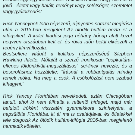
jövő - életet vagy halált, reményt vagy sötétséget, szeretetet
vagy gyűlölködést.
Rick Yanceynek több népszerű, díjnyertes sorozat megírása
után a 2013-ban megjelent Az ötödik hullám hozta el a
világsikert. A kötet kiadási joga néhány hónap alatt közel
negyven országban kelt el, és rövid időn belül elkészült a
regény filmváltozata.
Bestsellere világát a kultikus népszerűségű Stephen
Hawking ihlette. Műfaját a szerző ironikusan "popkultúra-
ellenes földönkívüli-megszállásos" sci-finek nevezte, és a
besoroláshoz hozzátette: "Írásnál a robbantgatás mindig
remek móka. Na meg a csók. A csókolózást nem szabad
kihagyni."
Rick Yancey Floridában nevelkedett, aztán Chicagóban
tanult, ahol ki nem állhatta a rettentő hideget, majd már
befutott íróként visszatért gyermekkora színhelyére, a
napsütötte Floridába. Itt él ma is családjával, és ötletekkel
tele dolgozik Az ötödik hullám-trilógia 2016-ban megjelenő
harmadik kötetén.