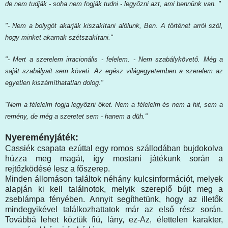
de nem tudják - soha nem fogják tudni - legyőzni azt, ami bennünk van. "
"- Nem a bolygót akarják kiszakítani alólunk, Ben. A történet arról szól,
hogy minket akarnak szétszakítani."
"- Mert a szerelem irracionális - felelem. - Nem szabálykövető. Még a
saját szabályait sem követi. Az egész világegyetemben a szerelem az
egyetlen kiszámíthatatlan dolog."
"Nem a félelelm fogja legyőzni őket. Nem a félelelm és nem a hit, sem a
remény, de még a szeretet sem - hanem a düh."
Nyereményjáték:
Cassiék csapata ezúttal egy romos szállodában bujdokolva
húzza meg magát, így mostani játékunk során a
rejtőzködésé lesz a főszerep.
Minden állomáson találtok néhány kulcsinformációt, melyek
alapján ki kell találnotok, melyik szereplő bújt meg a
zseblámpa fényében. Annyit segíthetünk, hogy az illetők
mindegyikével találkozhattatok már az első rész során.
Továbbá lehet köztük fiú, lány, ez-Az, élettelen karakter,