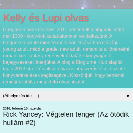
Kelly és Lupi olvas
Hungarian book reviews. 2011-ben indult a blogunk, mára
már 1300+ könyvkritika tartalommal rendelkezünk. A
blogunkon szinte minden műfajból, elsősorban ifjúsági,
young adult, middle grade, new adult, romantikus, történelmi
romantikus, fantasy regényekről találsz könyvajánló
bejegyzéseket, interjúkat. A blog a Blogturné Klub alapító
tagja 2013 óta. Célunk az olvasás népszerűsítése, őszinte
könyvértékelések segítségével. Köszönjük, hogy benéztél,
reméljük találsz megfelelő olvasnivalót!
▼
2016. február 10., szerda
Rick Yancey: Végtelen tenger (Az ötödik
hullám #2)