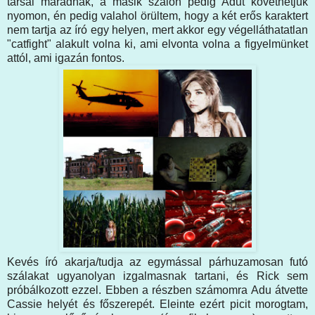
társai maradnak, a másik szálon pedig Adut követhetjük
nyomon, én pedig valahol örültem, hogy a két erős karaktert
nem tartja az író egy helyen, mert akkor egy végelláthatatlan
"catfight" alakult volna ki, ami elvonta volna a figyelmünket
attól, ami igazán fontos.
Kevés író akarja/tudja az egymással párhuzamosan futó
szálakat ugyanolyan izgalmasnak tartani, és Rick sem
próbálkozott ezzel. Ebben a részben számomra Adu átvette
Cassie helyét és főszerepét. Eleinte ezért picit morogtam,