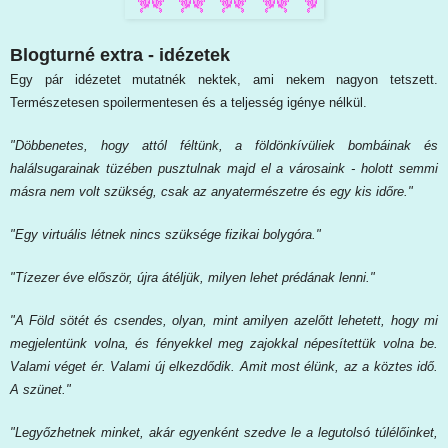
Blogturné extra - idézetek
Egy pár idézetet mutatnék nektek, ami nekem nagyon tetszett.
Természetesen spoilermentesen és a teljesség igénye nélkül.
"Döbbenetes, hogy attól féltünk, a földönkívüliek bombáinak és
halálsugarainak tüzében pusztulnak majd el a városaink - holott semmi
másra nem volt szükség, csak az anyatermészetre és egy kis időre."
"Egy virtuális létnek nincs szüksége fizikai bolygóra."
"Tízezer éve először, újra átéljük, milyen lehet prédának lenni."
"A Föld sötét és csendes, olyan, mint amilyen azelőtt lehetett, hogy mi
megjelentünk volna, és fényekkel meg zajokkal népesítettük volna be.
Valami véget ér. Valami új elkezdődik. Amit most élünk, az a köztes idő.
A szünet."
"Legyőzhetnek minket, akár egyenként szedve le a legutolsó túlélőinket,