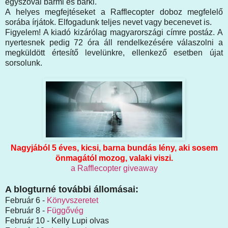
egyszóval bármi és bárki.
A helyes megfejtéseket a Rafflecopter doboz megfelelő
sorába írjátok. Elfogadunk teljes nevet vagy becenevet is.
Figyelem! A kiadó kizárólag magyarországi címre postáz. A
nyertesnek pedig 72 óra áll rendelkezésére válaszolni a
megküldött értesítő levelünkre, ellenkező esetben újat
sorsolunk.
Nagyjából 5 éves, kicsi, barna bundás lény, aki sosem
önmagától mozog, valaki viszi.
a Rafflecopter giveaway
A blogturné további állomásai:
Február 6 -
Könyvszeretet
Február 8 -
Függővég
Február 10 - Kelly Lupi olvas