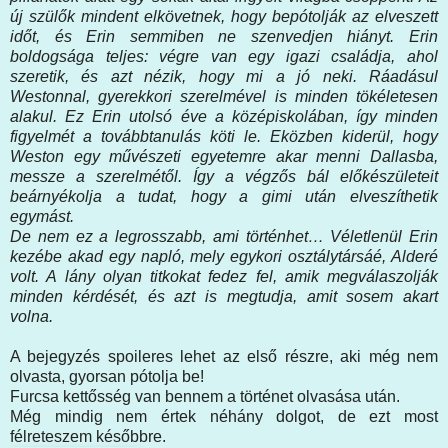
új szülők mindent elkövetnek, hogy bepótolják az elveszett
időt, és Erin semmiben ne szenvedjen hiányt. Erin
boldogsága teljes: végre van egy igazi családja, ahol
szeretik, és azt nézik, hogy mi a jó neki. Ráadásul
Westonnal, gyerekkori szerelmével is minden tökéletesen
alakul. Ez Erin utolsó éve a középiskolában, így minden
figyelmét a továbbtanulás köti le. Eközben kiderül, hogy
Weston egy művészeti egyetemre akar menni Dallasba,
messze a szerelmétől. Így a végzős bál előkészületeit
beárnyékolja a tudat, hogy a gimi után elveszíthetik
egymást.
De nem ez a legrosszabb, ami történhet… Véletlenül Erin
kezébe akad egy napló, mely egykori osztálytársáé, Alderé
volt. A lány olyan titkokat fedez fel, amik megválaszolják
minden kérdését, és azt is megtudja, amit sosem akart
volna.
A bejegyzés spoileres lehet az első részre, aki még nem
olvasta, gyorsan pótolja be!
Furcsa kettősség van bennem a történet olvasása után.
Még mindig nem értek néhány dolgot, de ezt most
félreteszem későbbre.