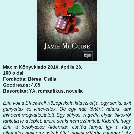
Maxim Könyvkiadó 2016. április 28.
160 oldal
Fordította: Béresi Csilla
Goodreads: 4,05
Besorolás: YA, romantikus, novella
Erin volt a Blackwell Középiskola kitaszítottja, egy senki, akit
gúnyoltak és kinevettek. De egy nap történt valami, ami
mindent megváltoztatott. Egy súlyos tragédia olyan titkokról
rántotta le a leplet, amire senki nem számított. Kiderült, hogy
Erin a befolyásos Alderman család lánya. Így a lány
pillanatok alatt egy sokak által irigyelt világba csöppent. Az