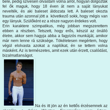
bele, pedig szívesen olvastam volna arról, hogyan dolgozták
fel ők maguk, hogy 18 éven át nem a saját lányukat
nevelték, és aki baleset áldozata lett. A baleset okozta
trauma után azonnal jött a következő sokk, hogy mégis van
egy lányuk. Szülőként ez a része nagyon érdekes volt.
Erin karaktere szimpatikus, még jobban megszerettem
ebben a részben. Tetszett, hogy erős, készül az önálló
életre, akkor sem hagyja abba a fagyizós munkáját, amikor
már nem lenne rá szüksége. Tökéletesen megértem, hogy
végül elolvasta azokat a naplókat, én se tettem volna
másként. Az is természetes, amit ezek után érzett, csalódást,
bizalmatlanságot.
Na és itt jön az én kettős érzésemnek az