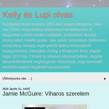
Kelly és Lupi olvas
Hungarian book reviews. 2011-ben indult a blogunk, mára
már 1300+ könyvkritika tartalommal rendelkezünk. A
blogunkon szinte minden műfajból, elsősorban ifjúsági,
young adult, middle grade, new adult, romantikus, történelmi
romantikus, fantasy regényekről találsz könyvajánló
bejegyzéseket, interjúkat. A blog a Blogturné Klub alapító
tagja 2013 óta. Célunk az olvasás népszerűsítése, őszinte
könyvértékelések segítségével. Köszönjük, hogy benéztél,
reméljük találsz megfelelő olvasnivalót!
▼
2016. április 11., hétfő
Jamie McGuire: Viharos szerelem