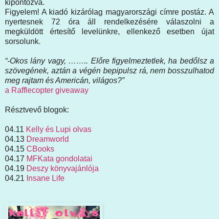
kipontozva.
Figyelem! A kiadó kizárólag magyarországi címre postáz. A
nyertesnek 72 óra áll rendelkezésére válaszolni a
megküldött értesítő levelünkre, ellenkező esetben újat
sorsolunk.
“-Okos lány vagy, …….. Előre figyelmeztetlek, ha bedőlsz a
szövegének, aztán a végén bepipulsz rá, nem bosszulhatod
meg rajtam és Americán, világos?”
a Rafflecopter giveaway
Résztvevő blogok:
04.11
Kelly és Lupi olvas
04.13
Dreamworld
04.15
CBooks
04.17
MFKata gondolatai
04.19
Deszy könyvajánlója
04.21
Insane Life