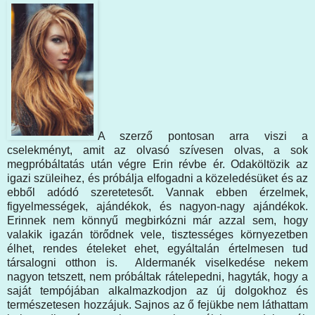
A szerző pontosan arra viszi a
cselekményt, amit az olvasó szívesen olvas, a sok
megpróbáltatás után végre Erin révbe ér. Odaköltözik az
igazi szüleihez, és próbálja elfogadni a közeledésüket és az
ebből adódó szeretetesőt. Vannak ebben érzelmek,
figyelmességek, ajándékok, és nagyon-nagy ajándékok.
Erinnek nem könnyű megbirkózni már azzal sem, hogy
valakik igazán törődnek vele, tisztességes környezetben
élhet, rendes ételeket ehet, egyáltalán értelmesen tud
társalogni otthon is. Aldermanék viselkedése nekem
nagyon tetszett, nem próbáltak rátelepedni, hagyták, hogy a
saját tempójában alkalmazkodjon az új dolgokhoz és
természetesen hozzájuk. Sajnos az ő fejükbe nem láthattam