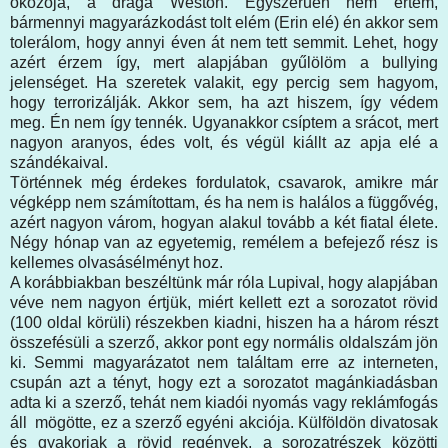
okozója, a drága Weston. Egyszerűen nem értem,
bármennyi magyarázkodást tolt elém (Erin elé) én akkor sem
tolerálom, hogy annyi éven át nem tett semmit. Lehet, hogy
azért érzem így, mert alapjában gyűlölöm a bullying
jelenséget. Ha szeretek valakit, egy percig sem hagyom,
hogy terrorizálják. Akkor sem, ha azt hiszem, így védem
meg. Én nem így tennék. Ugyanakkor csíptem a srácot, mert
nagyon aranyos, édes volt, és végül kiállt az apja elé a
szándékaival.
Történnek még érdekes fordulatok, csavarok, amikre már
végképp nem számítottam, és ha nem is halálos a függővég,
azért nagyon várom, hogyan alakul tovább a két fiatal élete.
Négy hónap van az egyetemig, remélem a befejező rész is
kellemes olvasásélményt hoz.
A korábbiakban beszéltünk már róla Lupival, hogy alapjában
véve nem nagyon értjük, miért kellett ezt a sorozatot rövid
(100 oldal körüli) részekben kiadni, hiszen ha a három részt
összefésüli a szerző, akkor pont egy normális oldalszám jön
ki. Semmi magyarázatot nem találtam erre az interneten,
csupán azt a tényt, hogy ezt a sorozatot magánkiadásban
adta ki a szerző, tehát nem kiadói nyomás vagy reklámfogás
áll mögötte, ez a szerző egyéni akciója. Külföldön divatosak
és gyakoriak a rövid regények, a sorozatrészek közötti