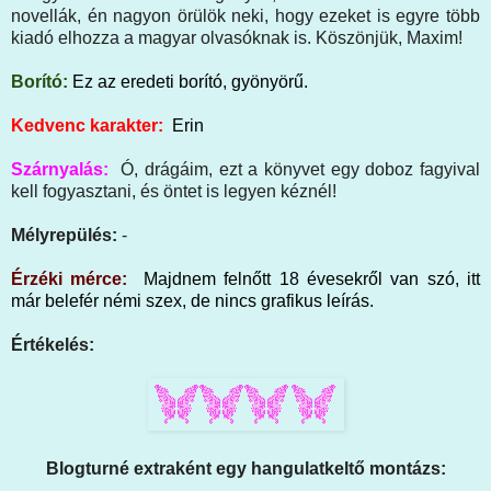
novellák, én nagyon örülök neki, hogy ezeket is egyre több
kiadó elhozza a magyar olvasóknak is. Köszönjük, Maxim!
Borító:
Ez az eredeti borító, gyönyörű.
Kedvenc karakter:
Erin
Szárnyalás:
Ó, drágáim, ezt a könyvet egy doboz fagyival
kell fogyasztani, és öntet is legyen kéznél!
Mélyrepülés:
-
Érzéki mérce:
Majdnem felnőtt 18 évesekről van szó, itt
már belefér némi szex, de nincs grafikus leírás.
Értékelés:
Blogturné extraként egy hangulatkeltő montázs: