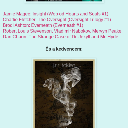
Jamie Magee: Insight (Web od Hearts and Souls #1)
Charlie Fletcher: The Oversight (Oversight Trilogy #1)
Brodi Ashton: Everneath (Everneath #1)
Robert Louis Stevenson, Vladimir Nabokov, Mervyn Peake,
Dan Chaon: The Strange Case of Dr. Jekyll and Mr. Hyde
És a kedvencem: