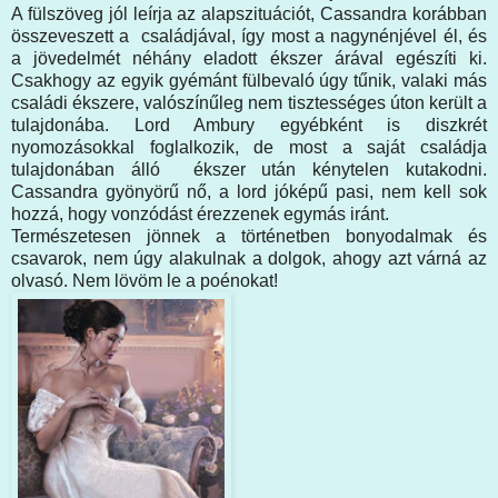
A fülszöveg jól leírja az alapszituációt, Cassandra korábban
összeveszett a családjával, így most a nagynénjével él, és
a jövedelmét néhány eladott ékszer árával egészíti ki.
Csakhogy az egyik gyémánt fülbevaló úgy tűnik, valaki más
családi ékszere, valószínűleg nem tisztességes úton került a
tulajdonába. Lord Ambury egyébként is diszkrét
nyomozásokkal foglalkozik, de most a saját családja
tulajdonában álló ékszer után kénytelen kutakodni.
Cassandra gyönyörű nő, a lord jóképű pasi, nem kell sok
hozzá, hogy vonzódást érezzenek egymás iránt.
Természetesen jönnek a történetben bonyodalmak és
csavarok, nem úgy alakulnak a dolgok, ahogy azt várná az
olvasó. Nem lövöm le a poénokat!