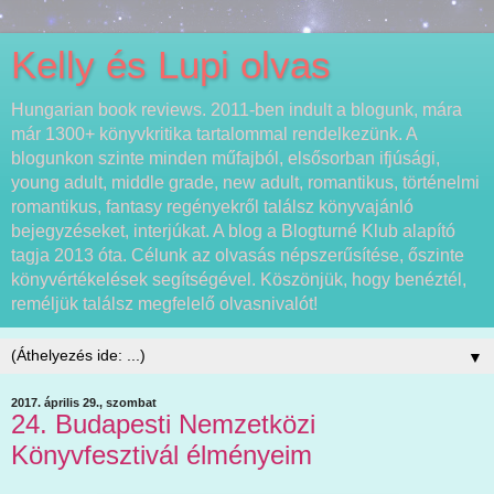
Kelly és Lupi olvas
Hungarian book reviews. 2011-ben indult a blogunk, mára
már 1300+ könyvkritika tartalommal rendelkezünk. A
blogunkon szinte minden műfajból, elsősorban ifjúsági,
young adult, middle grade, new adult, romantikus, történelmi
romantikus, fantasy regényekről találsz könyvajánló
bejegyzéseket, interjúkat. A blog a Blogturné Klub alapító
tagja 2013 óta. Célunk az olvasás népszerűsítése, őszinte
könyvértékelések segítségével. Köszönjük, hogy benéztél,
reméljük találsz megfelelő olvasnivalót!
▼
2017. április 29., szombat
24. Budapesti Nemzetközi
Könyvfesztivál élményeim