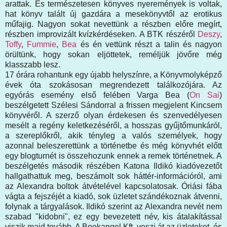
arattak. És természetesen könyves nyeremények is voltak,
hat könyv talált új gazdára a mesekönyvtől az erotikus
műfajig. Nagyon sokat nevettünk a részben előre megírt,
részben improvizált kvízkérdéseken. A BTK részéről
Deszy
,
Toffy
,
Fummie
,
Bea
és én vettünk részt a talin és nagyon
örültünk, hogy sokan eljöttetek, reméljük jövőre még
klasszabb lesz.
17 órára rohantunk egy újabb helyszínre, a Könyvmolyképző
évek óta szokásosan megrendezett találkozójára. Az
egyórás esemény első felében Varga Bea (
On Sai
)
beszélgetett Szélesi Sándorral a frissen megjelent Kincsem
könyvéről. A szerző olyan érdekesen és szenvedélyesen
mesélt a regény keletkezéséről, a hosszas gyűjtőmunkáról,
a szereplőkről, akik tényleg a valós személyek, hogy
azonnal beleszerettünk a történetbe és még könyvhét előtt
egy blogturnét is összehozunk ennek a remek történetnek. A
beszélgetés második részében Katona Ildikó kiadóvezetőt
hallgathattuk meg, beszámolt sok háttér-információról, ami
az Alexandra boltok átvételével kapcsolatosak. Óriási fába
vágta a fejszéjét a kiadó, sok üzletet szándékoznak átvenni,
folynak a tárgyalások. Ildikó szerint az Alexandra nevét nem
szabad "kidobni", ez egy bevezetett név, kis átalakítással
viszik majd tovább. A Bookangel Kft. veszi át az üzleteket, és