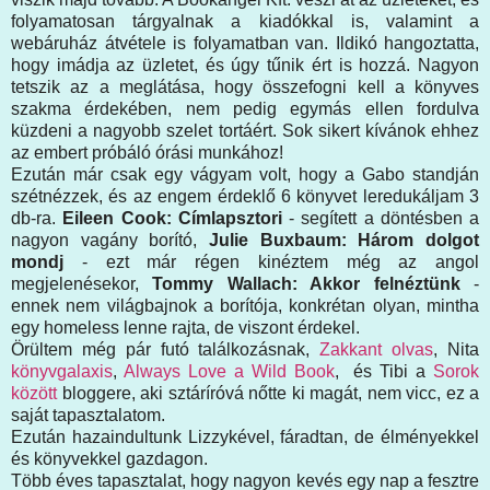
folyamatosan tárgyalnak a kiadókkal is, valamint a
webáruház átvétele is folyamatban van. Ildikó hangoztatta,
hogy imádja az üzletet, és úgy tűnik ért is hozzá. Nagyon
tetszik az a meglátása, hogy összefogni kell a könyves
szakma érdekében, nem pedig egymás ellen fordulva
küzdeni a nagyobb szelet tortáért. Sok sikert kívánok ehhez
az embert próbáló órási munkához!
Ezután már csak egy vágyam volt, hogy a Gabo standján
szétnézzek, és az engem érdeklő 6 könyvet leredukáljam 3
db-ra.
Eileen Cook: Címlapsztori
- segített a döntésben a
nagyon vagány borító,
Julie Buxbaum: Három dolgot
mondj
- ezt már régen kinéztem még az angol
megjelenésekor,
Tommy Wallach: Akkor felnéztünk
-
ennek nem világbajnok a borítója, konkrétan olyan, mintha
egy homeless lenne rajta, de viszont érdekel.
Örültem még pár futó találkozásnak,
Zakkant olvas
, Nita
könyvgalaxis
,
Always Love a Wild Book
, és Tibi a
Sorok
között
bloggere, aki sztáríróvá nőtte ki magát, nem vicc, ez a
saját tapasztalatom.
Ezután hazaindultunk Lizzykével, fáradtan, de élményekkel
és könyvekkel gazdagon.
Több éves tapasztalat, hogy nagyon kevés egy nap a fesztre