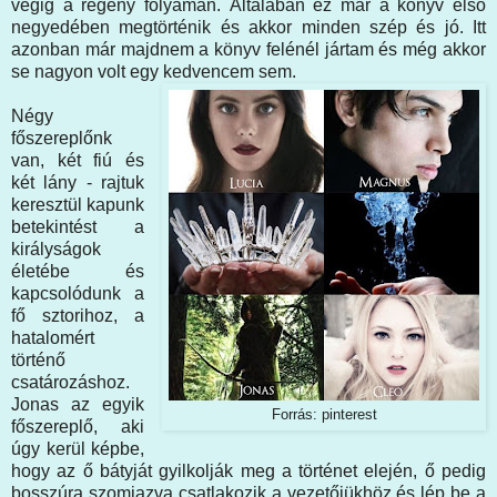
végig a regény folyamán. Általában ez már a könyv első
negyedében megtörténik és akkor minden szép és jó. Itt
azonban már majdnem a könyv felénél jártam és még akkor
se nagyon volt egy kedvencem sem.
Négy
főszereplőnk
van, két fiú és
két lány - rajtuk
keresztül kapunk
betekintést a
királyságok
életébe és
kapcsolódunk a
fő sztorihoz, a
hatalomért
történő
csatározáshoz.
Jonas az egyik
Forrás: pinterest
főszereplő, aki
úgy kerül képbe,
hogy az ő bátyját gyilkolják meg a történet elején, ő pedig
bosszúra szomjazva csatlakozik a vezetőjükhöz és lép be a