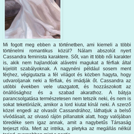
Mi fogott meg ebben a történetben, ami kiemeli a többi
történelmi romantikus közül? Nálam abszolút nyert
Cassandra feminista karaktere. Sőt, van itt több női karakter
is, akik nem hajlandóak alávetni magukat a férfiak által
kijelölt szabályoknak. A nagynéni például sosem ment
férjhez, végigutazta a fél világot és közben hagyta, hogy
udvaroljanak neki a férfiak, és imádják őt. Cassandra az
utóbbi években vele utazgatott, és hozzászokott az
önállósághoz és a szabad akarathoz. A bátyja
parancsolgatása természetesen nem tetszik neki, és nem is
sokat teketóriázik, amikor a lord kiutat kínál neki. A szerző
közel engedi az olvasót Cassandrához, láthatjuk a belső
vívódásait, az olvasó rájön pillanatok alatt, hogy valójában
töredéke sem igaz annak, amit a nagybetűs Társaság
terjeszt róla. Mert az intrika, a pletyka az megállás nélkül