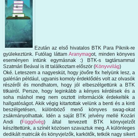
Ezután az első hivatalos BTK Para Piknik-re
gyülekeztünk. Futólag láttam
Aranymag
ot, minden könyves
eseményen intünk egymásnak :) BTK-s tagtársammal
Szatmári Beával is itt találkoztam először (
Könyvvilág
)
Oké. Leteszem a nagyesküt, hogy jövőre fix helyünk lesz, a
galérián például, ugyanis komoly érdeklődés volt az olvasók
részéről és mondhatom, hogy jól elbeszélgettünk a BTK
titkairól. Persze, hogy leginkább a kényes kérdések és a
soha máshol meg nem osztott információk érdekelték a
hallgatóságot. Akik végig kitartottak velünk a benti és a kinti
beszélgetésen, különböző menő könyves swag-okat
zsákmányolhattak. Idén a saját BTK jelvény mellé Kozári
Andi (
Függővég
) által tervezett BTK könyvjelzőt
készíttettünk, a színét közösen szavaztuk meg. A különleges
dedikált matricák és könyvjelzők, karkötők, tetkók nagy sikert