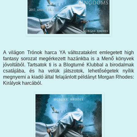
A világon Trónok harca YA változataként emlegetett high
fantasy sorozat megérkezett hazánkba is a Menő könyvek
jóvoltából. Tartsatok ti is a Blogturné Klubbal a birodalmak
csatájába, és ha velük játszotok, lehetőségetek nyílik
megnyerni a kiadó által felajánlott példányt Morgan Rhodes:
Királyok harcából.