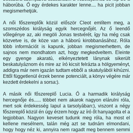
háborúba. Ő egy érdekes karakter lenne.... ha picit jobban
megismerhetjük.
A női főszereplők közül először Cleot említem meg, a
szomszédos királyság egyik hercegnőjét. Az ő leendő
vőlegénye az, aki megöli Jonas testvérét, így ha még csak
közvetve is, de köze van a háború kirobbanásához. Róla
több információt is kapunk, jobban megismerhettem, de
sajnos nem mondhatom azt, hogy megkedveltem. Eleinte
egy gyenge akaratú, elkényeztetett lánynak sikerült
beskatulyáznom és mire az író kicsit felrázta a hölgyeményt,
addigra már nem igazán tudtam ebből a skatulyából kihúzni.
Ettől függetlenül érzek benne potenciált, a könyv végére már
kezdett érdekelni a sorsa:).
A másik női főszereplő Lucia. Ő a harmadik királyság
hercegnője és...... többet nem akarok nagyon elárulni róla,
mert sok érdekesség lapul a tarsolyában:), viszont a négy
főszereplő közül én úgy érzem hogy az író őt hanyagolta el a
legjobban. Nagyon keveset tudunk meg róla, ha most el
kellene mesélnem, talán még azt se tudnám elmondani,
hogy hogy néz ki, annyira nem ragadt meg bennem semmi