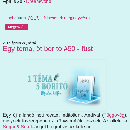
Április 28 -
Dreamworld
Lupi
dátum:
20:17
Nincsenek megjegyzések:
Megosztás
2017. április 24., hétfő
Egy téma, öt borító #50 - füst
Egy új állandó heti rovatot indítottunk Andival (
Függővég
),
melynek főszerepében a könyvborítók lesznek. Az ötletet a
Sugar & Snark
angol blogról vettük kölcsön.