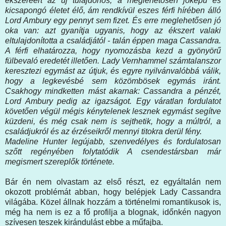
ékszeréért az új tulajdonos, a meglehetősen jóképű és
kicsapongó életet élő, ám rendkívül eszes férfi hírében álló
Lord Ambury egy pennyt sem fizet. És erre meglehetősen jó
oka van: azt gyanítja ugyanis, hogy az ékszert valaki
eltulajdonította a családjától - talán éppen maga Cassandra.
A férfi elhatározza, hogy nyomozásba kezd a gyönyörű
fülbevaló eredetét illetően. Lady Vernhammel számtalanszor
keresztezi egymást az útjuk, és egyre nyilvánvalóbbá válik,
hogy a legkevésbé sem közömbösek egymás iránt.
Csakhogy mindketten mást akarnak: Cassandra a pénzét,
Lord Ambury pedig az igazságot. Egy váratlan fordulatot
követően végül mégis kénytelenek lesznek egymást segítve
küzdeni, és még csak nem is sejthetik, hogy a múltról, a
családjukról és az érzéseikről mennyi titokra derül fény.
Madeline Hunter legújabb, szenvedélyes és fordulatosan
szőtt regényében folytatódik A csendestársban már
megismert szereplők története.
Bár én nem olvastam az első részt, ez egyáltalán nem
okozott problémát abban, hogy belépjek Lady Cassandra
világába. Közel állnak hozzám a történelmi romantikusok is,
még ha nem is ez a fő profilja a blognak, időnkén nagyon
szívesen teszek kirándulást ebbe a műfajba.