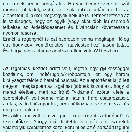
nincsenek benne üresjáratok. Ha van benne szerelmi szál
(persze jól kidolgozott), az csak hab a tortán, de ha az
alapsztori jó, akkor megvagyok nélküle is. Természetesen az
is szükséges, hogy az egyik (vagy akár több is) szereplő
felkeltse az érdeklődésemet és kíváncsian követhessem
nyomon a sorsát.
Ennél a regénynél is ezt szerettem volna megkapni, főleg
úgy, hogy egy ilyen tökéletes "nagytestvérhez" hasonlították.
És, hogy megkaptam-e amit szerettem volna? Részben...
Az izgalmas kezdet adott volt, rögtön egy gyilkossággal
kezdtünk, ami indítórugója/kirobbantója lett egy három
királyságot felölelő hatalmi harcnak. Az alaptörténet is jó lett
nagyon, megkaptam az izgalmat (többek között azt, hogy ki
marad életben, mert az írónő "vidáman" szórta kifelé a
szereplőket), volt benne mágia, hatalmi harc, csatározások,
árulás, váltott nézőpontok, nem hétköznapi szerelmi szál és
még sorolhatnám.
És akkor mi volt, amivel picit megcsúszott a történet? A
szereplőkkel. Ahogy már fentebb is említettem, szeretek
valamelyik karakterhez közel kerülni és az ő sorsáért izgulni