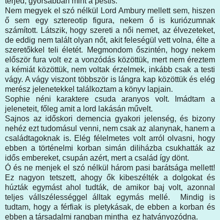
terjed, gyorsabban mint a pestis.
Nem megyek el szó nélkül Lord Ambury mellett sem, hiszen
ő sem egy sztereotip figura, nekem ő is kuriózumnak
számított. Látszik, hogy szereti a női nemet, az élvezeteket,
de eddig nem talált olyan nőt, akit feleségül vett volna, élte a
szeretőkkel teli életét. Megmondom őszintén, hogy nekem
először fura volt ez a vonzódás közöttük, mert nem éreztem
a kémiát közöttük, nem voltak érzelmek, inkább csak a testi
vágy. A vágy viszont többször is lángra kap közöttük és elég
merész jelenetekkel találkoztam a könyv lapjain.
Sophie néni karaktere csuda aranyos volt. Imádtam a
jeleneteit, főleg amit a lord lakásán művelt.
Sajnos az időskori demencia gyakori jelenség, és bizony
nehéz ezt tudomásul venni, nem csak az alanynak, hanem a
családtagoknak is. Elég félelmetes volt arról olvasni, hogy
ebben a történelmi korban simán diliházba csukhatták az
idős embereket, csupán azért, mert a család így dönt.
Ó és ne menjek el szó nélkül három pasi barátsága mellett!
Ez nagyon tetszett, ahogy ők kibeszélték a dolgokat és
húzták egymást ahol tudták, de amikor baj volt, azonnal
teljes vállszélességgel álltak egymás mellé. Mindig is
tudtam, hogy a férfiak is pletykásak, de ebben a korban és
ebben a társadalmi rangban mintha ez hatványozódna.