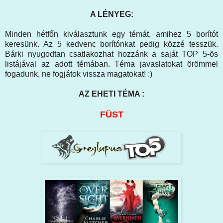
A LÉNYEG:
Minden hétfőn kiválasztunk egy témát, amihez 5 borítót
keresünk. Az 5 kedvenc borítónkat pedig közzé tesszük.
Bárki nyugodtan csatlakozhat hozzánk a saját TOP 5-ös
listájával az adott témában. Téma javaslatokat örömmel
fogadunk, ne fogjátok vissza magatokat! :)
AZ EHETI TÉMA :
FÜST