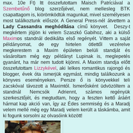
max. 10e Ft) Itt összefutottam Maisch Patríciával a
Szembetűnő
blog szerzőjével, nem mellesleg BTK
csapattagom is, kiörömködtük magunkat, mivel személyesen
most találkoztunk először. A General Press-nél átvettem a
Lady Cassandra meghódítása
című könyvet. Deszy-t
megkértem jöjjön ki velem Szaszkó Gabihoz, aki a külső
Maxim
os standnál dedikálta első regényét. Vittem a saját
példányomat, de egy hirtelen ötlettől vezérelve
megkerestem a Maxim épületen belüli standját és
vásároltam még egy példányt Lupinak is, meglepetés
gyanánt, ha már nem tudott kijönni. A Maxim standja előtt
összefutottam
Lizzykével
, aki lelkes romantikus rajongó és
blogger, évek óta ismerjük egymást, mindig találkozunk a
könyves eseményeken. Persze ő is könyvekkel teli
zacskóval távozott a Maximtól. Ismerősként üdvözöltem a
standnál Nemcsók Adriennt, számos regényük
szerkesztőjét, és megtudtam, hogy a feszten kettő áráért
hármat kap akció van, így az Édes semmiség és a Maradj
velem mellé még egy Maradj velem került a táskámba, amit
ki fogunk sorsolni az olvasóink között!