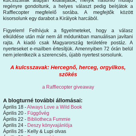
kulcsszavak alapján kitaláljátok, melyik hasonló műfajú
regényre gondoltunk, a helyes választ pedig beírjátok a
Rafflecopter megfelelő sorába. A megfejtők között
kisorsolunk egy darabot a Királyok harcából.
Figyelem! Felhívjuk a figyelmeteket, hogy a válasz
elküldése után már nem áll módunkban manuálisan javítani
rajta. A kiadó csak Magyarország területére postáz. A
nyerteseket e-mailben értesítjük. Amennyiben 72 órán belül
nem jelentkezik a szerencsés, újabb nyertest sorsolunk.
A kulcsszavak:
Hercegnő, herceg, orgyilkos,
szökés
a Rafflecopter giveaway
A blogturné további állomásai:
Április 18 -
Always Love a Wild Book
Április 20 -
Függővég
Április 22 -
Bibliotheca Fummie
Április 24 -
Deszy könyvajánlója
Április 26 - Kelly & Lupi olvas