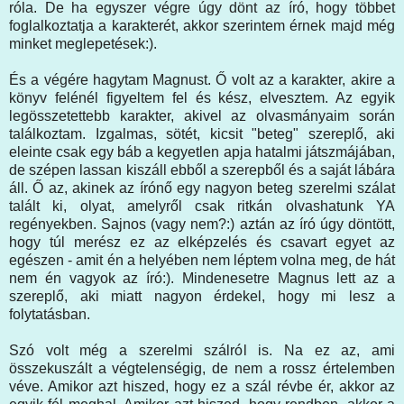
róla. De ha egyszer végre úgy dönt az író, hogy többet
foglalkoztatja a karakterét, akkor szerintem érnek majd még
minket meglepetések:).
És a végére hagytam Magnust. Ő volt az a karakter, akire a
könyv felénél figyeltem fel és kész, elvesztem. Az egyik
legösszetettebb karakter, akivel az olvasmányaim során
találkoztam. Izgalmas, sötét, kicsit "beteg" szereplő, aki
eleinte csak egy báb a kegyetlen apja hatalmi játszmájában,
de szépen lassan kiszáll ebből a szerepből és a saját lábára
áll. Ő az, akinek az írónő egy nagyon beteg szerelmi szálat
talált ki, olyat, amelyről csak ritkán olvashatunk YA
regényekben. Sajnos (vagy nem?:) aztán az író úgy döntött,
hogy túl merész ez az elképzelés és csavart egyet az
egészen - amit én a helyében nem léptem volna meg, de hát
nem én vagyok az író:). Mindenesetre Magnus lett az a
szereplő, aki miatt nagyon érdekel, hogy mi lesz a
folytatásban.
Szó volt még a szerelmi szálról is. Na ez az, ami
összekuszált a végtelenségig, de nem a rossz értelemben
véve. Amikor azt hiszed, hogy ez a szál révbe ér, akkor az