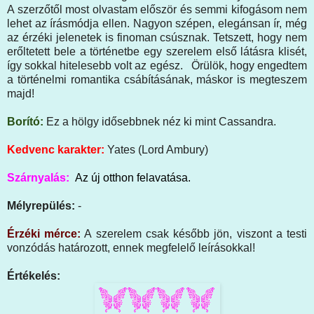
A szerzőtől most olvastam először és semmi kifogásom nem
lehet az írásmódja ellen. Nagyon szépen, elegánsan ír, még
az érzéki jelenetek is finoman csúsznak. Tetszett, hogy nem
erőltetett bele a történetbe egy szerelem első látásra klisét,
így sokkal hitelesebb volt az egész. Örülök, hogy engedtem
a történelmi romantika csábításának, máskor is megteszem
majd!
Borító:
Ez a hölgy idősebbnek néz ki mint Cassandra.
Kedvenc karakter:
Yates (Lord Ambury)
Szárnyalás:
Az új otthon felavatása.
Mélyrepülés:
-
Érzéki mérce:
A szerelem csak később jön, viszont a testi
vonzódás határozott, ennek megfelelő leírásokkal!
Értékelés: