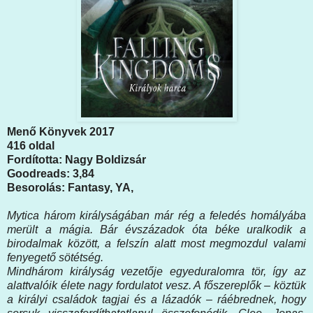
Menő Könyvek 2017
416 oldal
Fordította: Nagy Boldizsár
Goodreads: 3,84
Besorolás: Fantasy, YA,
Mytica három királyságában már rég a feledés homályába
merült a mágia. Bár évszázadok óta béke uralkodik a
birodalmak között, a felszín alatt most megmozdul valami
fenyegető sötétség.
Mindhárom királyság vezetője egyeduralomra tör, így az
alattvalóik élete nagy fordulatot vesz. A főszereplők – köztük
a királyi családok tagjai és a lázadók – ráébrednek, hogy