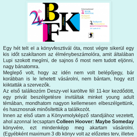
Egy hét telt el a könyvfesztivál óta, most végre sikerül egy
kis időt szakítanom az élménybeszámolóra, amit általában
Lupi szokott megírni, de sajnos ő most nem tudott eljönni,
nagy bánatomra.
Meglepő volt, hogy az idén nem volt belépőjegy, bár
korábban is le lehetett vásárolni, nem bántam, hogy ezt
kiiktatták a szervezők.
Az első találkozóm Deszy-vel karöltve fél 11-kor kezdődött,
egy privát beszélgetésre invitáltak minket young adult
témában, mondhatom nagyon kellemesen elbeszélgettünk,
és hasznosnak minősítettük a találkozót.
Innen az első utam a Könyvmolyképző standjához vezetett,
ahol azonnal lecsaptam
Colleen Hoover: Maybe Someday
könyvére, ezt mindenképp meg akartam vásárolni.
(Egyébként maximum 3 db könyv volt az előzetes terv, illetve