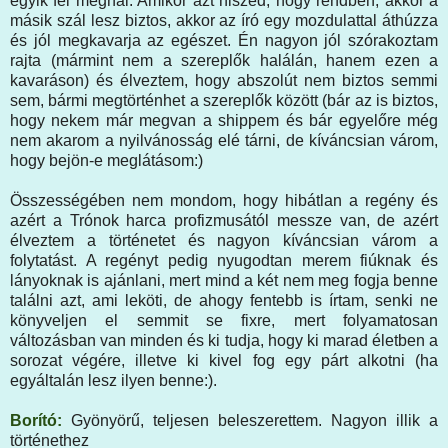
egyik fél meghal. Amikor azt hiszed, hogy rendben, akkor a
másik szál lesz biztos, akkor az író egy mozdulattal áthúzza
és jól megkavarja az egészet. Én nagyon jól szórakoztam
rajta (mármint nem a szereplők halálán, hanem ezen a
kavaráson) és élveztem, hogy abszolút nem biztos semmi
sem, bármi megtörténhet a szereplők között (bár az is biztos,
hogy nekem már megvan a shippem és bár egyelőre még
nem akarom a nyilvánosság elé tárni, de kíváncsian várom,
hogy bejön-e meglátásom:)
Összességében nem mondom, hogy hibátlan a regény és
azért a Trónok harca profizmusától messze van, de azért
élveztem a történetet és nagyon kíváncsian várom a
folytatást. A regényt pedig nyugodtan merem fiúknak és
lányoknak is ajánlani, mert mind a két nem meg fogja benne
találni azt, ami leköti, de ahogy fentebb is írtam, senki ne
könyveljen el semmit se fixre, mert folyamatosan
változásban van minden és ki tudja, hogy ki marad életben a
sorozat végére, illetve ki kivel fog egy párt alkotni (ha
egyáltalán lesz ilyen benne:).
Borító:
Gyönyörű, teljesen beleszerettem. Nagyon illik a
történethez