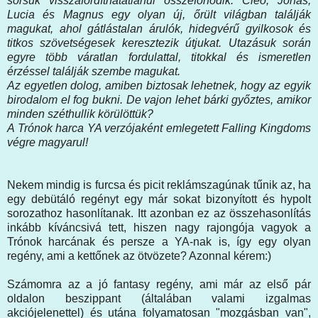
sorsuk visszafordíthatatlanul összefonódik. Cleo, Jonas,
Lucia és Magnus egy olyan új, őrült világban találják
magukat, ahol gátlástalan árulók, hidegvérű gyilkosok és
titkos szövetségesek keresztezik útjukat. Utazásuk során
egyre több váratlan fordulattal, titokkal és ismeretlen
érzéssel találják szembe magukat.
Az egyetlen dolog, amiben biztosak lehetnek, hogy az egyik
birodalom el fog bukni. De vajon lehet bárki győztes, amikor
minden széthullik körülöttük?
A Trónok harca YA verzójaként emlegetett Falling Kingdoms
végre magyarul!
Nekem mindig is furcsa és picit reklámszagúnak tűnik az, ha
egy debütáló regényt egy már sokat bizonyított és hypolt
sorozathoz hasonlítanak. Itt azonban ez az összehasonlítás
inkább kíváncsivá tett, hiszen nagy rajongója vagyok a
Trónok harcának és persze a YA-nak is, így egy olyan
regény, ami a kettőnek az ötvözete? Azonnal kérem:)
Számomra az a jó fantasy regény, ami már az első pár
oldalon beszippant (általában valami izgalmas
akciójelenettel) és utána folyamatosan "mozgásban van",