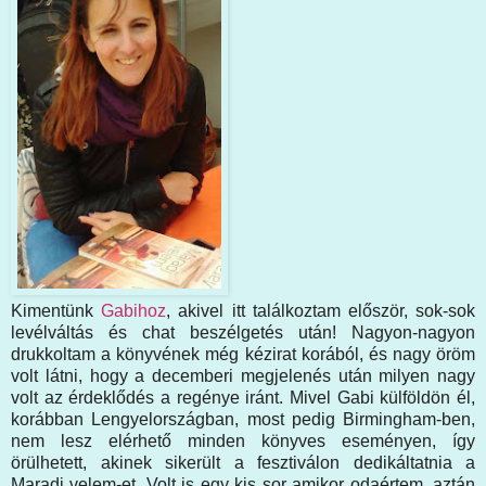
Kimentünk
Gabihoz
, akivel itt találkoztam először, sok-sok
levélváltás és chat beszélgetés után! Nagyon-nagyon
drukkoltam a könyvének még kézirat korából, és nagy öröm
volt látni, hogy a decemberi megjelenés után milyen nagy
volt az érdeklődés a regénye iránt. Mivel Gabi külföldön él,
korábban Lengyelországban, most pedig Birmingham-ben,
nem lesz elérhető minden könyves eseményen, így
örülhetett, akinek sikerült a fesztiválon dedikáltatnia a
Maradj velem-et. Volt is egy kis sor amikor odaértem, aztán