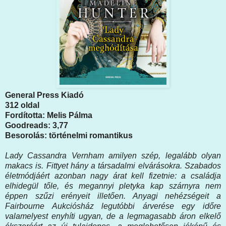
General Press Kiadó
312 oldal
Fordította: Melis Pálma
Goodreads: 3,77
Besorolás: történelmi romantikus
Lady Cassandra Vernham amilyen szép, legalább olyan
makacs is. Fittyet hány a társadalmi elvárásokra. Szabados
életmódjáért azonban nagy árat kell fizetnie: a családja
elhidegül tőle, és megannyi pletyka kap szárnyra nem
éppen szűzi erényeit illetően. Anyagi nehézségeit a
Fairbourne Aukciósház legutóbbi árverése egy időre
valamelyest enyhíti ugyan, de a legmagasabb áron elkelő