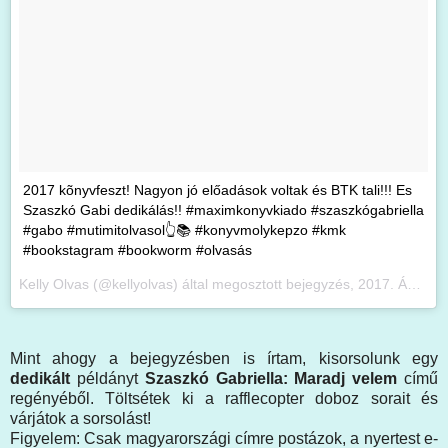
2017 kõnyvfeszt! Nagyon jó előadások voltak és BTK tali!!! Es
Szaszkó Gabi dedikálás!! #maximkonyvkiado #szaszkógabriella
#gabo #mutimitolvasol👆📚 #konyvmolykepzo #kmk
#bookstagram #bookworm #olvasás
Kelly Olvas (@kellyolvas) által megosztott bejegyzés,
2017. Ápr 22., 10:23 PDT
Mint ahogy a bejegyzésben is írtam, kisorsolunk egy
dedikált
példányt
Szaszkó Gabriella: Maradj
velem
című
regényéből. Töltsétek ki a rafflecopter doboz sorait és
várjátok a sorsolást!
Figyelem: Csak magyarországi címre postázok, a nyertest e-