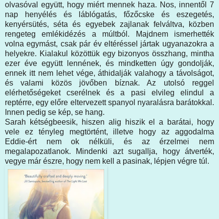
olvasóval együtt, hogy miért mennek haza. Nos, innentől 7
nap henyélés és láblógatás, főzőcske és eszegetés,
kenyérsütés, séta és egyebek zajlanak felváltva, közben
rengeteg emlékidézés a múltból. Majdnem ismerhették
volna egymást, csak pár év eltéréssel jártak ugyanazokra a
helyekre. Kialakul közöttük egy bizonyos összhang, mintha
ezer éve együtt lennének, és mindketten úgy gondolják,
ennek itt nem lehet vége, áthidalják valahogy a távolságot,
és valami közös jövőben bíznak. Az utolsó reggel
elérhetőségeket cserélnek és a pasi elvileg elindul a
reptérre, egy előre eltervezett spanyol nyaralásra barátokkal.
Innen pedig se kép, se hang.
Sarah kétségbeesik, hiszen alig hiszik el a barátai, hogy
vele ez tényleg megtörtént, illetve hogy az aggodalma
Eddie-ért nem ok nélküli, és az érzelmei nem
megalapozatlanok. Mindenki azt sugallja, hogy átverték,
vegye már észre, hogy nem kell a pasinak, lépjen végre túl.