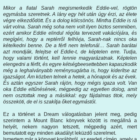
Mikor a fiatal Sarah megismerkedik Eddie-vel, rögtön
egymásba szeretnek. A lány egy hét után úgy érzi, az élete
végre elkezdődött. És a dolog kölcsönös. Mintha Eddie is rá
várt volna. Sarah még soha nem volt ilyen biztos semmiben,
ezért amikor Eddie elindul régóta tervezett vakációjára, és
megígéri, hogy a reptérről felhívja, Sarah-nak nincs oka
kételkedni benne. De a férfi nem telefonál… Sarah barátai
azt mondják, felejtse el Eddie-t, de képtelen erre. Tudja,
hogy valami történt, kell lennie magyarázatnak. Képtelen
elengedni a férfit, és egyre kétségbeesettebben kapaszkodik
még a leghalványabb reménysugárba is, hogy kiderítse az
igazságot. Ám közben telnek a hetek, a hónapok és az évek.
És aztán egyszer Sarah rájön, hogy mégis igaza volt. Van
oka Eddie eltűnésének, mégpedig az egyetlen dolog, amit
nem osztottak meg a másikkal: egy fájdalmas titok, mely
összeköti, de el is szakítja őket egymástól.
Ez a történet a Dream válogatásban jelent meg, pedig
szerintem a Mount Blanc könyvek között is megállná a
helyét, nekem nagyon tetszett, mégpedig azért, mert
bemutatott egy minden akadályt leküzdő szerelmet.
Ismertem már a könyvet korábbról, az eredeti címén, amely a