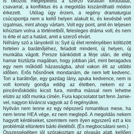
is okozott meglepetést a szerző váratlan fordulattal,
csavarral, a konfliktus és a megoldás kiszámítható módon
érkezett. Utólag úgy érzem, a regény dramaturgiai
csúcspontja nem a kellő helyen alakult ki, és kevésbé volt
izgalmas, mint ahogy vártam. Volt egy pont, amit én teljesen
kihúztam volna a történetből, felesleges dráma volt, és nem
is érte el azt a hatást, amit a szerző elvárt.
Néhány szó a lányokról is: Syd új élet reményében költözött
hirtelen a barátnőjéhez, feladott mindent, új helyen, új
munkába vágott. Persze bánkódott a férje után, de elég
hamar tisztázta magában, hogy jobban járt, mint beragadva
egy nem működő házasságba, ahol vakon élt az utóbbi
időben. Erős hősnőnek mondanám, de nem lett kedvenc.
Tori a barátnője, egy gazdag lány, apuka kedvence, nem is
volt komoly gondja eddig az életben, nekem ez a
pincérnősködés kicsit fura, mintha mással nem lehetne
elütni az időt munka címén. Fura kapcsolatot tart fenn Jamie-
vel, nagyon kíváncsi vagyok az ő regényükre.
Nyilván nem lenne ez egy népszerű romantikus mese, ha
nem lenne HEA vége, ez nem meglepő. A megoldás nekem
hagyott kérdéseket, szerintem nem ilyen egyszerű ezt a kis
problémát eltüntetni bárki életéből. (És megbocsátani sem.)
Összességében jól szórakoztam az olvasás alatt, kellően