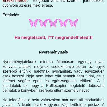
Érzéki mérce:
Elégedett voltam a szerelmi jelenetekkel,
gyönyörű az érzelmek leírása.
Értékelés:
Ha megtetszett, ITT megrendelheted!!!
Nyereményjáték
Nyereményjátékunk minden állomásán egy-egy olyan
könyvet találtok, melynek cselekménye során az egyik
szereplő eltűnik, halottnak nyilvánítják, vagy egyszerűen
csak hosszú ideje nem lehet róla semmit sem tudni, de a
történet végére épen és egészségesen előkerül. A ti
feladatotok az, hogy a Rafflecopter megfelelő dobozába
beírjátok a könyvben szereplő eltűnt személy nevét.
Ne feledjétek, a beírt válaszokon már nem áll módunkban
javítani. A kiadó csak Magyarország területére postáz. A