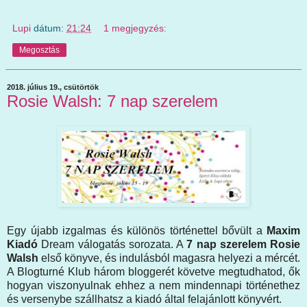
Lupi
dátum:
21:24
1 megjegyzés:
Megosztás
2018. július 19., csütörtök
Rosie Walsh: 7 nap szerelem
Egy újabb izgalmas és különös történettel bővült a
Maxim
Kiadó
Dream válogatás sorozata. A
7 nap szerelem Rosie
Walsh
első könyve, és indulásból magasra helyezi a mércét.
A Blogturné Klub három bloggerét követve megtudhatod, ők
hogyan viszonyulnak ehhez a nem mindennapi történethez
és versenybe szállhatsz a kiadó által felajánlott könyvért.