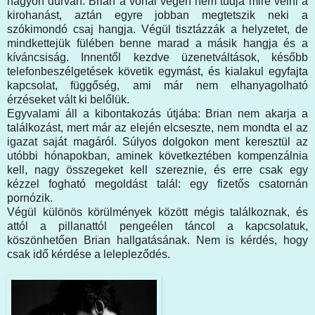
nagyon durván. Brian a vonal végén nem tudja mire vélni a
kirohanást, aztán egyre jobban megtetszik neki a
szókimondó csaj hangja. Végül tisztázzák a helyzetet, de
mindkettejük fülében benne marad a másik hangja és a
kíváncsiság. Innentől kezdve üzenetváltások, később
telefonbeszélgetések követik egymást, és kialakul egyfajta
kapcsolat, függőség, ami már nem elhanyagolható
érzéseket vált ki belőlük.
Egyvalami áll a kibontakozás útjába: Brian nem akarja a
találkozást, mert már az elején elcseszte, nem mondta el az
igazat saját magáról. Súlyos dolgokon ment keresztül az
utóbbi hónapokban, aminek következtében kompenzálnia
kell, nagy összegeket kell szereznie, és erre csak egy
kézzel fogható megoldást talál: egy fizetős csatornán
pornózik.
Végül különös körülmények között mégis találkoznak, és
attól a pillanattól pengeélen táncol a kapcsolatuk,
köszönhetően Brian hallgatásának. Nem is kérdés, hogy
csak idő kérdése a lelepleződés.