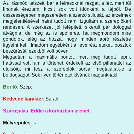
Az írásmód tetszett, bár a leírásoknál rezgett a léc, mert túl
lírainak éreztem, kicsit sok volt időnként a tájból. De
összességében megszerettem a szerző stílusát, az érzelmek
megjelenítésével hatni tudott rám, izgultam a szereplőkért
rendesen. A szerkezet jól felépített, sikerült pár dologgal
átvágnia, de még az is spoileres, ha megmondom mire
gondolok, elég az hozzá, hogy minden apró részletre
figyelni kell. Imádom egyébként a levélrészleteket, posztok
beszúrását, ezekből volt bőven.
Megadtam a maximális pontot, mert meg tudott lepni,
hatással volt rám a történet, érdekelt az első pillanattól az
utolsóig, mi lesz a szereplők sorsa, megtalálják-e a
boldogságot. Sok ilyen történetet kívánok magunknak!
Borító
:
Szép.
Kedvenc karakter
: Sarah
Szárnyalás: Eddie a kórházban jelenet.
Mélyrepülés: -