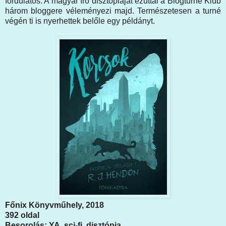
fordulatos. A magyar író disztópiáját ezúttal a Blogturné Klub
három bloggere véleményezi majd. Természetesen a turné
végén ti is nyerhettek belőle egy példányt.
Főnix Könyvműhely, 2018
392 oldal
Besorolás: YA, sci-fi, disztópia