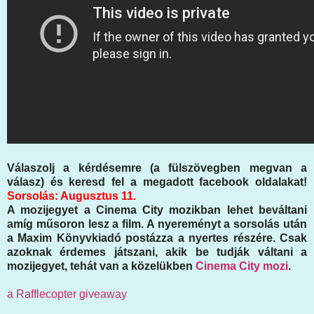
Válaszolj a kérdésemre (a fülszövegben megvan a
válasz) és keresd fel a megadott facebook oldalakat!
Sorsolás: Augusztus 11.
A mozijegyet a Cinema City mozikban lehet beváltani
amíg műsoron lesz a film. A nyereményt a sorsolás után
a Maxim Könyvkiadó postázza a nyertes részére. Csak
azoknak érdemes játszani, akik be tudják váltani a
mozijegyet, tehát van a közelükben
Cinema City mozi
.
a Rafflecopter giveaway