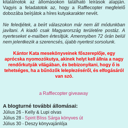
kitalálnotok az állomásokon található leírások alapján.
Vagyis a feladatotok az, hogy a Rafflecopter megfelelő
dobozába beírjátok a híres kutyakarakter nevét.
Ne feledjétek, a beírt válaszokon már nem áll módunkban
javítani. A kiadó csak Magyarország területére postáz. A
nyerteseket e-mailben értesítjük. Amennyiben 72 órán belül
nem jelentkezik a szerencsés, újabb nyertest sorsolunk.
Kántor Kata mesekönyveinek főszereplője, egy
aprócska nyomozókutya, akinek helyt kell állnia a nagy
rendőrkutyák világában, és bebizonyítani, hogy ő is
tehetséges, ha a bűnözők leleplezéséről, és elfogásáról
van szó.
a Rafflecopter giveaway
A blogturné további állomásai:
Július 26 - Kelly & Lupi olvas
Július 28 -
Spirit Bliss Sárga könyves út
Július 30 - Deszy könyvajánlója