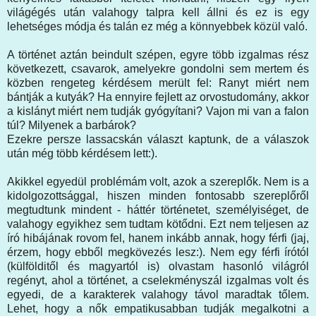
világégés után valahogy talpra kell állni és ez is egy
lehetséges módja és talán ez még a könnyebbek közül való.
A történet aztán beindult szépen, egyre több izgalmas rész
következett, csavarok, amelyekre gondolni sem mertem és
közben rengeteg kérdésem merült fel: Ranyt miért nem
bántják a kutyák? Ha ennyire fejlett az orvostudomány, akkor
a kislányt miért nem tudják gyógyítani? Vajon mi van a falon
túl? Milyenek a barbárok?
Ezekre persze lassacskán választ kaptunk, de a válaszok
után még több kérdésem lett:).
Akikkel egyedül problémám volt, azok a szereplők. Nem is a
kidolgozottsággal, hiszen minden fontosabb szereplőről
megtudtunk mindent - háttér történetet, személyiséget, de
valahogy egyikhez sem tudtam kötődni. Ezt nem teljesen az
író hibájának rovom fel, hanem inkább annak, hogy férfi (jaj,
érzem, hogy ebből megkövezés lesz:). Nem egy férfi írótól
(külfölditől és magyartól is) olvastam hasonló világról
regényt, ahol a történet, a cselekményszál izgalmas volt és
egyedi, de a karakterek valahogy távol maradtak tőlem.
Lehet, hogy a nők empatikusabban tudják megalkotni a