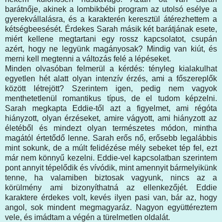
barátnője, akinek a lombikbébi program az utolsó esélye a
gyerekvállalásra, és a karakterén keresztül átérezhettem a
kétségbeesését. Érdekes Sarah másik két barátjának esete,
miért kellene megtartani egy rossz kapcsolatot, csupán
azért, hogy ne legyünk magányosak? Mindig van kiút, és
merni kell megtenni a változás felé a lépéseket.
Minden olvasóban felmerül a kérdés: tényleg kialakulhat
egyetlen hét alatt olyan intenzív érzés, ami a főszereplők
között létrejött? Szerintem igen, pedig nem vagyok
menthetetlenül romantikus típus, de el tudom képzelni.
Sarah megkapta Eddie-től azt a figyelmet, ami régóta
hiányzott, olyan érzéseket, amire vágyott, ami hiányzott az
életéből és mindezt olyan természetes módon, mintha
magától értetődő lenne. Sarah erős nő, erősebb legalábbis
mint sokunk, de a múlt felidézése mély sebeket tép fel, ezt
már nem könnyű kezelni. Eddie-vel kapcsolatban szerintem
pont annyit tépelődik és vívódik, mint amennyit bármelyikünk
tenne, ha valamiben biztosak vagyunk, nincs az a
körülmény ami bizonyíthatná az ellenkezőjét. Eddie
karaktere érdekes volt, kevés ilyen pasi van, bár az, hogy
angol, sok mindent megmagyaráz. Nagyon együttéreztem
vele, és imádtam a végén a türelmetlen oldalát.