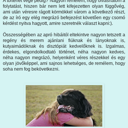
A történet vége pedig? Nagyon remélem, hogy olvashatom a
folytatást, hiszen bár nem lett kifejezetten olyan függővég,
ami után véresre rágott körmökkel várom a következő részt,
de az író egy elég megrázó befejezést követően egy csomó
kérdést nyitva hagyott, amire szeretnék választ kapni:).
Összességében az apró hibáitól eltekintve nagyon tetszett a
regény és merem ajánlani fiúknak és lányoknak is,
kutyaimádóknak és disztópiát kedvelőknek is. Izgalmas,
érdekes, elgondolkodtató történet, néha nagyon kedves,
néha nagyon megrázó, helyenként véres részekkel és egy
olyan jövőképpel, ami sajnos lehetséges, de remélem, hogy
soha nem fog bekövetkezni.