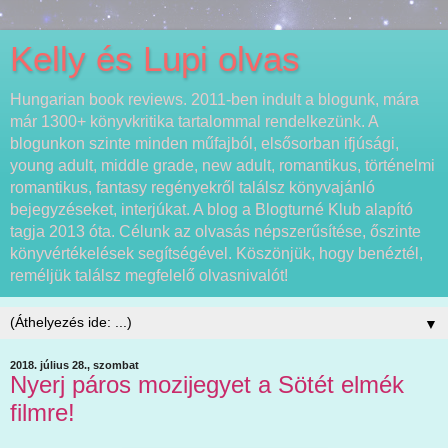
Kelly és Lupi olvas
Hungarian book reviews. 2011-ben indult a blogunk, mára
már 1300+ könyvkritika tartalommal rendelkezünk. A
blogunkon szinte minden műfajból, elsősorban ifjúsági,
young adult, middle grade, new adult, romantikus, történelmi
romantikus, fantasy regényekről találsz könyvajánló
bejegyzéseket, interjúkat. A blog a Blogturné Klub alapító
tagja 2013 óta. Célunk az olvasás népszerűsítése, őszinte
könyvértékelések segítségével. Köszönjük, hogy benéztél,
reméljük találsz megfelelő olvasnivalót!
▼
2018. július 28., szombat
Nyerj páros mozijegyet a Sötét elmék
filmre!