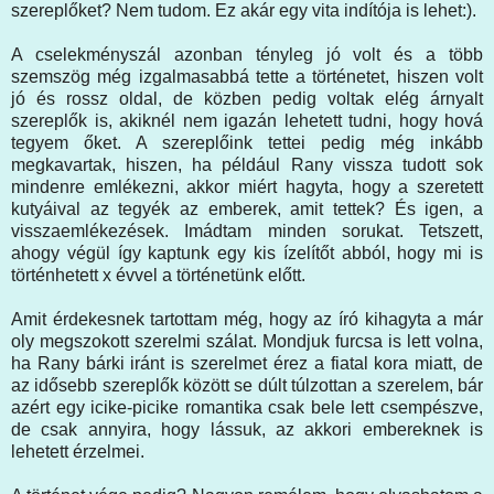
szereplőket? Nem tudom. Ez akár egy vita indítója is lehet:).
A cselekményszál azonban tényleg jó volt és a több
szemszög még izgalmasabbá tette a történetet, hiszen volt
jó és rossz oldal, de közben pedig voltak elég árnyalt
szereplők is, akiknél nem igazán lehetett tudni, hogy hová
tegyem őket. A szereplőink tettei pedig még inkább
megkavartak, hiszen, ha például Rany vissza tudott sok
mindenre emlékezni, akkor miért hagyta, hogy a szeretett
kutyáival az tegyék az emberek, amit tettek? És igen, a
visszaemlékezések. Imádtam minden sorukat. Tetszett,
ahogy végül így kaptunk egy kis ízelítőt abból, hogy mi is
történhetett x évvel a történetünk előtt.
Amit érdekesnek tartottam még, hogy az író kihagyta a már
oly megszokott szerelmi szálat. Mondjuk furcsa is lett volna,
ha Rany bárki iránt is szerelmet érez a fiatal kora miatt, de
az idősebb szereplők között se dúlt túlzottan a szerelem, bár
azért egy icike-picike romantika csak bele lett csempészve,
de csak annyira, hogy lássuk, az akkori embereknek is
lehetett érzelmei.