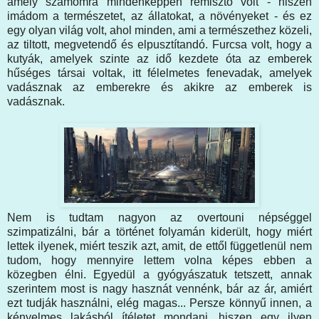
amely számomra mindenképpen rémisztő volt - hiszen
imádom a természetet, az állatokat, a növényeket - és ez
egy olyan világ volt, ahol minden, ami a természethez közeli,
az tiltott, megvetendő és elpusztítandó. Furcsa volt, hogy a
kutyák, amelyek szinte az idő kezdete óta az emberek
hűséges társai voltak, itt félelmetes fenevadak, amelyek
vadásznak az emberekre és akikre az emberek is
vadásznak.
Nem is tudtam nagyon az overtouni népséggel
szimpatizálni, bár a történet folyamán kiderült, hogy miért
lettek ilyenek, miért teszik azt, amit, de ettől függetlenül nem
tudom, hogy mennyire lettem volna képes ebben a
közegben élni. Egyedül a gyógyászatuk tetszett, annak
szerintem most is nagy hasznát vennénk, bár az ár, amiért
ezt tudják használni, elég magas... Persze könnyű innen, a
kényelmes lakásból ítéletet mondani, hiszen egy ilyen