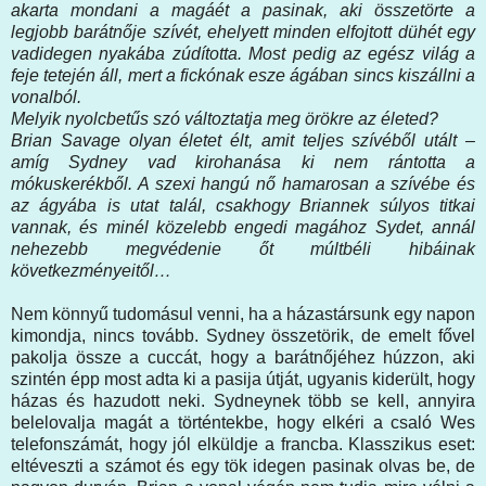
akarta mondani a magáét a pasinak, aki összetörte a
legjobb barátnője szívét, ehelyett minden elfojtott dühét egy
vadidegen nyakába zúdította. Most pedig az egész világ a
feje tetején áll, mert a fickónak esze ágában sincs kiszállni a
vonalból.
Melyik nyolcbetűs szó változtatja meg örökre az életed?
Brian Savage olyan életet élt, amit teljes szívéből utált –
amíg Sydney vad kirohanása ki nem rántotta a
mókuskerékből. A szexi hangú nő hamarosan a szívébe és
az ágyába is utat talál, csakhogy Briannek súlyos titkai
vannak, és minél közelebb engedi magához Sydet, annál
nehezebb megvédenie őt múltbéli hibáinak
következményeitől…
Nem könnyű tudomásul venni, ha a házastársunk egy napon
kimondja, nincs tovább. Sydney összetörik, de emelt fővel
pakolja össze a cuccát, hogy a barátnőjéhez húzzon, aki
szintén épp most adta ki a pasija útját, ugyanis kiderült, hogy
házas és hazudott neki. Sydneynek több se kell, annyira
belelovalja magát a történtekbe, hogy elkéri a csaló Wes
telefonszámát, hogy jól elküldje a francba. Klasszikus eset:
eltéveszti a számot és egy tök idegen pasinak olvas be, de