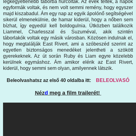
legkegyetlenebb táborba hurcolták. Az évek teltek, a napok
egyformák voltak, és nem volt semmi remény, hogy egyszer
majd kiszabadul. Ám egy nap az egyik ápolónő segítségével
sikerül elmenekülnie, de hamar kiderül, hogy a nőben sem
bízhat, így egyedül kell boldogulnia. Útközben találkozik
Liammel, Charlesszal és Suzuméval, akik szintén
táborlakók voltak egy másik városban. Közösen indulnak el,
hogy megtalálják East Rivert, ami a szóbeszéd szerint az
egyetlen biztonságos menedéket jelentheti a szökött
gyerekeknek. Az út során Ruby és Liam egyre közelebb
kerülnek egymáshoz. Ám amikor elérik az East Rivert,
kiderül, hogy semmi sem olyan, amilyennek látszik.
Beleolvashatsz az első 40 oldalba itt:
BELEOLVASÓ
Néz
d
meg a film trailerét!