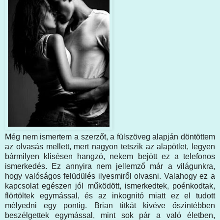
Még nem ismertem a szerzőt, a fülszöveg alapján döntöttem
az olvasás mellett, mert nagyon tetszik az alapötlet, legyen
bármilyen klisésen hangzó, nekem bejött ez a telefonos
ismerkedés. Ez annyira nem jellemző már a világunkra,
hogy valóságos felüdülés ilyesmiről olvasni. Valahogy ez a
kapcsolat egészen jól működött, ismerkedtek, poénkodtak,
flörtöltek egymással, és az inkognitó miatt ez el tudott
mélyedni egy pontig. Brian titkát kivéve őszintébben
beszélgettek egymással, mint sok pár a való életben,