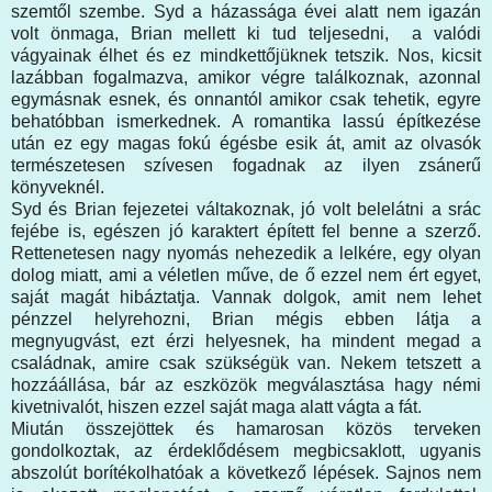
szemtől szembe. Syd a házassága évei alatt nem igazán
volt önmaga, Brian mellett ki tud teljesedni, a valódi
vágyainak élhet és ez mindkettőjüknek tetszik. Nos, kicsit
lazábban fogalmazva, amikor végre találkoznak, azonnal
egymásnak esnek, és onnantól amikor csak tehetik, egyre
behatóbban ismerkednek. A romantika lassú építkezése
után ez egy magas fokú égésbe esik át, amit az olvasók
természetesen szívesen fogadnak az ilyen zsánerű
könyveknél.
Syd és Brian fejezetei váltakoznak, jó volt belelátni a srác
fejébe is, egészen jó karaktert épített fel benne a szerző.
Rettenetesen nagy nyomás nehezedik a lelkére, egy olyan
dolog miatt, ami a véletlen műve, de ő ezzel nem ért egyet,
saját magát hibáztatja. Vannak dolgok, amit nem lehet
pénzzel helyrehozni, Brian mégis ebben látja a
megnyugvást, ezt érzi helyesnek, ha mindent megad a
családnak, amire csak szükségük van. Nekem tetszett a
hozzáállása, bár az eszközök megválasztása hagy némi
kivetnivalót, hiszen ezzel saját maga alatt vágta a fát.
Miután összejöttek és hamarosan közös terveken
gondolkoztak, az érdeklődésem megbicsaklott, ugyanis
abszolút borítékolhatóak a következő lépések. Sajnos nem