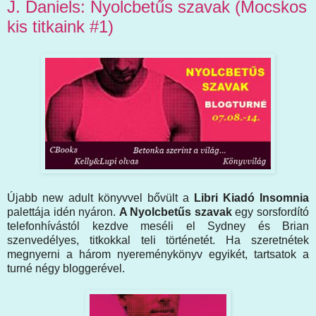
J. Daniels: Nyolcbetűs szavak (Mocskos
kis titkaink #1)
Újabb new adult könyvvel bővült a
Libri Kiadó Insomnia
palettája idén nyáron.
A Nyolcbetűs szavak
egy sorsfordító
telefonhívástól kezdve meséli el Sydney és Brian
szenvedélyes, titkokkal teli történetét. Ha szeretnétek
megnyerni a három nyereménykönyv egyikét, tartsatok a
turné négy bloggerével.