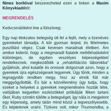
filmes borítóval
beszerezheted ezen a linken a
Maxim
Könyvkiadó
tól:
MEGRENDELÉS
Kedvcsinálóként íme a fülszöveg:
Egy nap titokzatos betegség üti fel a fejét, mely a tizenéves
gyerekeket támadja. A kór gyorsan terjed, és félelmetes
pusztítást végez. Csak kevesen maradnak életben. Ám
amikor kiderül, hogy a megmaradt fiatalok mellékhatásként
különleges, de egyben veszélyes képességekkel
rendelkeznek, megkezdődik a „rehabilitációs táborokba”
gyűjtésük, ahol kutatók és orvosok dolgoznak azon, hogy a
gyerekek újra egészségesek legyenek. Úgy tűnik, minden a
legnagyobb rendben megy, hisz az elnök fiát már
meggyógyították. És bár a közvélemény úgy tudja, hogy
ezeket a helyeket a gyerekek megmentésére hozták létre,
valójában kegyetlen eszközökkel próbálják féken tartani
őket. Ruby szintén túlélte a betegséget, így nála is megjelent
egy képesség, amely talán mind közül a legveszélyesebb.
És képtelenek uralni. Tízéves volt, mikor Thurmondba, a