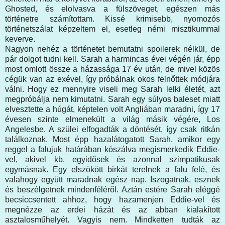
Ghosted, és elolvasva a fülszöveget, egészen más
történetre számítottam. Kissé krimisebb, nyomozós
történetszálat képzeltem el, esetleg némi misztikummal
keverve.
Nagyon nehéz a történetet bemutatni spoilerek nélkül, de
pár dolgot tudni kell. Sarah a harmincas évei végén jár, épp
most omlott össze a házassága 17 év után, de mivel közös
cégük van az exével, így próbálnak okos felnőttek módjára
válni. Hogy ez mennyire viseli meg Sarah lelki életét, azt
megpróbálja nem kimutatni. Sarah egy súlyos baleset miatt
elvesztette a húgát, képtelen volt Angliában maradni, így 17
évesen szinte elmenekült a világ másik végére, Los
Angelesbe. A szülei elfogadták a döntését, így csak ritkán
találkoznak. Most épp hazalátogatott Sarah, amikor egy
reggel a falujuk határában kószálva megismerkedik Eddie-
vel, akivel kb. egyidősek és azonnal szimpatikusak
egymásnak. Egy elszökött birkát terelnek a falu felé, és
valahogy együtt maradnak egész nap. Iszogatnak, esznek
és beszélgetnek
mindenféléről. Aztán estére Sarah eléggé
becsiccsentett ahhoz, hogy hazamenjen Eddie-vel és
megnézze az erdei házát és az abban kialakított
asztalosműhelyét. Vagyis nem. Mindketten tudták az