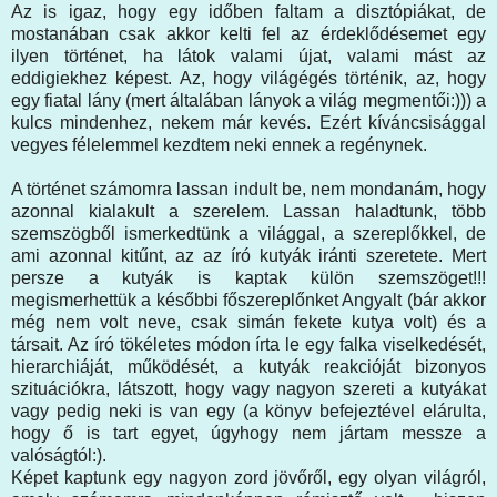
Az is igaz, hogy egy időben faltam a disztópiákat, de
mostanában csak akkor kelti fel az érdeklődésemet egy
ilyen történet, ha látok valami újat, valami mást az
eddigiekhez képest. Az, hogy világégés történik, az, hogy
egy fiatal lány (mert általában lányok a világ megmentői:))) a
kulcs mindenhez, nekem már kevés. Ezért kíváncsisággal
vegyes félelemmel kezdtem neki ennek a regénynek.
A történet számomra lassan indult be, nem mondanám, hogy
azonnal kialakult a szerelem. Lassan haladtunk, több
szemszögből ismerkedtünk a világgal, a szereplőkkel, de
ami azonnal kitűnt, az az író kutyák iránti szeretete. Mert
persze a kutyák is kaptak külön szemszöget!!!
megismerhettük a későbbi főszereplőnket Angyalt (bár akkor
még nem volt neve, csak simán fekete kutya volt) és a
társait. Az író tökéletes módon írta le egy falka viselkedését,
hierarchiáját, működését, a kutyák reakcióját bizonyos
szituációkra, látszott, hogy vagy nagyon szereti a kutyákat
vagy pedig neki is van egy (a könyv befejeztével elárulta,
hogy ő is tart egyet, úgyhogy nem jártam messze a
valóságtól:).
Képet kaptunk egy nagyon zord jövőről, egy olyan világról,