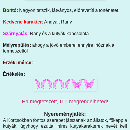
Borító:
Nagyon tetszik, látványos, előrevetíti a történetet
Kedvenc karakter:
Angyal, Rany
Szárnyalás:
Rany és a kutyák kapcsolata
Mélyrepülés:
ahogy a jövő emberei ennyire írtóznak a
természettől
Érzéki mérce:
-
Értékelés:
Ha megtetszett, ITT megrendelheted!
Nyereményjáték:
A Korcsokban fontos szerepet játszanak az állatok, főképp a
kutyák, úgyhogy ezúttal híres kutyakarakterek nevét kell