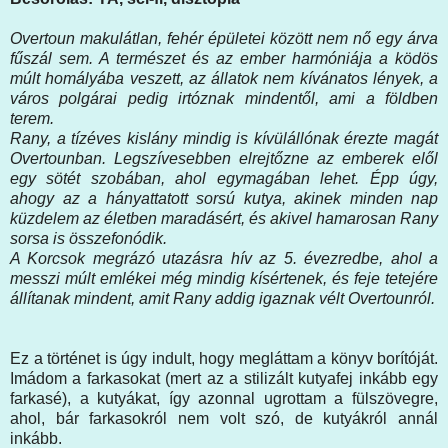
Overtoun makulátlan, fehér épületei között nem nő egy árva
fűszál sem. A természet és az ember harmóniája a ködös
múlt homályába veszett, az állatok nem kívánatos lények, a
város polgárai pedig irtóznak mindentől, ami a földben
terem.
Rany, a tízéves kislány mindig is kívülállónak érezte magát
Overtounban. Legszívesebben elrejtőzne az emberek elől
egy sötét szobában, ahol egymagában lehet. Épp úgy,
ahogy az a hányattatott sorsú kutya, akinek minden nap
küzdelem az életben maradásért, és akivel hamarosan Rany
sorsa is összefonódik.
A Korcsok megrázó utazásra hív az 5. évezredbe, ahol a
messzi múlt emlékei még mindig kísértenek, és feje tetejére
állítanak mindent, amit Rany addig igaznak vélt Overtounról.
Ez a történet is úgy indult, hogy megláttam a könyv borítóját.
Imádom a farkasokat (mert az a stilizált kutyafej inkább egy
farkasé), a kutyákat, így azonnal ugrottam a fülszövegre,
ahol, bár farkasokról nem volt szó, de kutyákról annál
inkább.