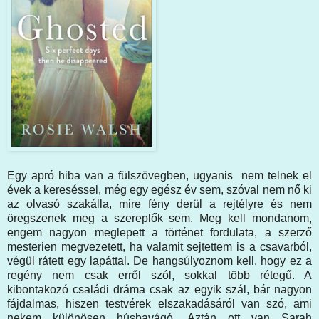
Egy apró hiba van a fülszövegben, ugyanis nem telnek el
évek a kereséssel, még egy egész év sem, szóval nem nő ki
az olvasó szakálla, mire fény derül a rejtélyre és nem
öregszenek meg a szereplők sem. Meg kell mondanom,
engem nagyon meglepett a történet fordulata, a szerző
mesterien megvezetett, ha valamit sejtettem is a csavarból,
végül rátett egy lapáttal. De hangsúlyoznom kell, hogy ez a
regény nem csak erről szól, sokkal több rétegű. A
kibontakozó családi dráma csak az egyik szál, bár nagyon
fájdalmas, hiszen testvérek elszakadásáról van szó, ami
nekem különösen húsbavágó. Aztán ott van Sarah