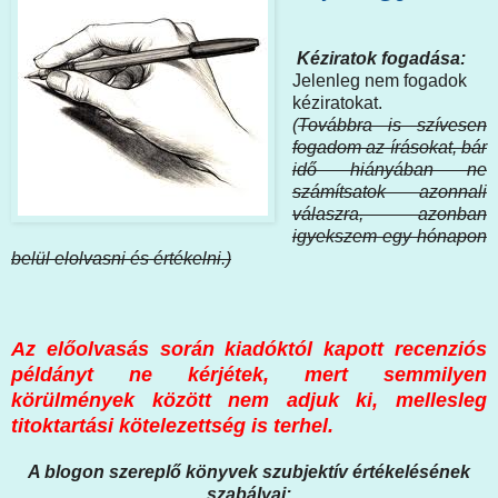
Kéziratok fogadása:
Jelenleg nem fogadok
kéziratokat.
(
Továbbra is szívesen
fogadom az írásokat, bár
idő hiányában ne
számítsatok azonnali
válaszra, azonban
igyekszem egy hónapon
belül elolvasni és értékelni.)
Az előolvasás során kiadóktól kapott recenziós
példányt ne kérjétek, mert semmilyen
körülmények között nem adjuk ki, mellesleg
titoktartási kötelezettség is terhel.
A blogon szereplő könyvek szubjektív értékelésének
szabályai: