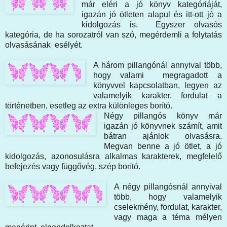
már eléri a jó könyv kategóriáját,
igazán jó ötleten alapul és itt-ott jó a
kidolgozás is. Egyszer olvasós
kategória, de ha sorozatról van szó, megérdemli a folytatás
olvasásának esélyét.
A három pillangónál annyival több,
hogy valami megragadott a
könyvvel kapcsolatban, legyen az
valamelyik karakter, fordulat a
történetben, esetleg az extra különleges borító.
Négy pillangós könyv már
igazán jó könyvnek számít, amit
bátran ajánlok olvasásra.
Megvan benne a jó ötlet, a jó
kidolgozás, azonosulásra alkalmas karakterek, megfelelő
befejezés vagy függővég, szép borító.
A négy pillangósnál annyival
több, hogy valamelyik
cselekmény, fordulat, karakter,
vagy maga a téma mélyen