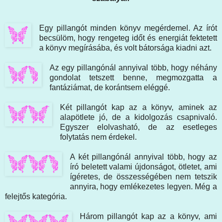
Egy pillangót minden könyv megérdemel. Az írót
becsülöm, hogy rengeteg időt és energiát fektetett
a könyv megírásába, és volt bátorsága kiadni azt.
Az egy pillangónál annyival több, hogy néhány
gondolat tetszett benne, megmozgatta a
fantáziámat, de korántsem eléggé.
Két pillangót kap az a könyv, aminek az
alapötlete jó, de a kidolgozás csapnivaló.
Egyszer elolvasható, de az esetleges
folytatás nem érdekel.
A két pillangónál annyival több, hogy az
író beletett valami újdonságot, ötletet, ami
ígéretes, de összességében nem tetszik
annyira, hogy emlékezetes legyen. Még a
felejtős kategória.
Három pillangót kap az a könyv, ami