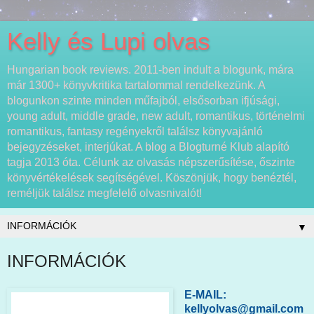
Kelly és Lupi olvas
Hungarian book reviews. 2011-ben indult a blogunk, mára
már 1300+ könyvkritika tartalommal rendelkezünk. A
blogunkon szinte minden műfajból, elsősorban ifjúsági,
young adult, middle grade, new adult, romantikus, történelmi
romantikus, fantasy regényekről találsz könyvajánló
bejegyzéseket, interjúkat. A blog a Blogturné Klub alapító
tagja 2013 óta. Célunk az olvasás népszerűsítése, őszinte
könyvértékelések segítségével. Köszönjük, hogy benéztél,
reméljük találsz megfelelő olvasnivalót!
▼
INFORMÁCIÓK
E-MAIL:
kellyolvas@gmail.com