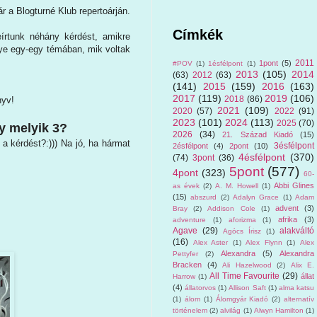
 a Blogturné Klub repertoárján.
Címkék
eírtunk néhány kérdést, amikre
nye egy-egy témában, mik voltak
2011
1pont
(5)
#POV
(1)
1ésfélpont
(1)
2013
(105)
2014
(63)
2012
(63)
(141)
2015
(159)
2016
(163)
2017
(119)
2019
(106)
2018
(86)
nyv!
2021
(109)
2020
(57)
2022
(91)
2023
(101)
2024
(113)
2025
(70)
y melyik 3?
2026
(34)
21. Század Kiadó
(15)
a kérdést?:))) Na jó, ha hármat
3ésfélpont
2ésfélpont
(4)
2pont
(10)
4ésfélpont
(370)
(74)
3pont
(36)
5pont
(577)
4pont
(323)
60-
Abbi Glines
as évek
(2)
A. M. Howell
(1)
(15)
abszurd
(2)
Adalyn Grace
(1)
Adam
advent
(3)
Bray
(2)
Addison Cole
(1)
afrika
(3)
adventure
(1)
aforizma
(1)
Agave
(29)
alakváltó
Agócs Írisz
(1)
(16)
Alex Aster
(1)
Alex Flynn
(1)
Alex
Alexandra
(5)
Alexandra
Pettyfer
(2)
Bracken
(4)
Ali Hazelwood
(2)
Alix E.
All Time Favourite
(29)
állat
Harrow
(1)
(4)
állatorvos
(1)
Allison Saft
(1)
alma katsu
(1)
álom
(1)
Álomgyár Kiadó
(2)
alternatív
történelem
(2)
alvilág
(1)
Alwyn Hamilton
(1)