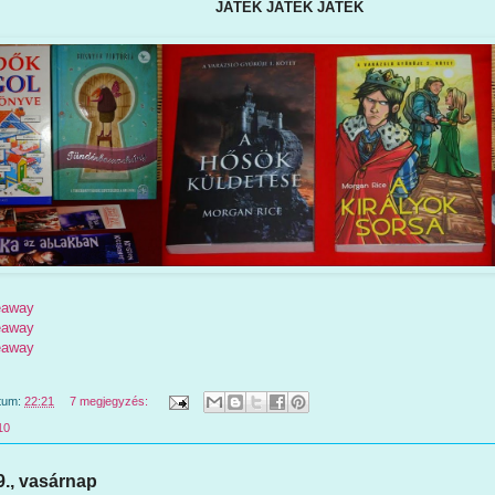
JÁTÉK JÁTÉK JÁTÉK
veaway
veaway
veaway
tum:
22:21
7 megjegyzés:
10
9., vasárnap