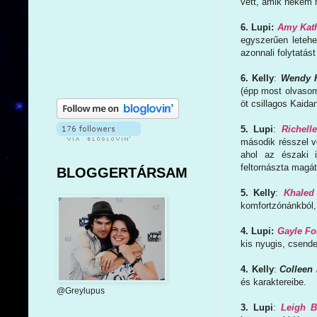
vett, amik nekem n
6. Lupi:
Amy Kath
egyszerűen leteh
azonnali folytatást
6. Kelly
:
Wendy H
(épp most olvasom)
öt csillagos Kaidan
5. Lupi
:
Richell
második résszel vé
ahol az északi 
feltornászta magát
BLOGGERTÁRSAM
5. Kelly
:
Khaled
komfortzónánkból, 
4. Lupi:
Gayle Fo
kis nyugis, csende
4. Kelly
:
Colleen
és karaktereibe.
@Greylupus
3. Lupi
:
Leigh B