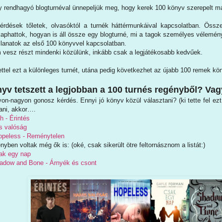
y rendhagyó blogturnéval ünnepeljük meg, hogy kerek 100 könyv szerepelt már
rdések tőletek, olvasóktól a turnék háttérmunkáival kapcsolatban. Össz
kaphattok, hogyan is áll össze egy blogturné, mi a tagok személyes vélemé
llanatok az első 100 könyvvel kapcsolatban.
 vesz részt mindenki közülünk, inkább csak a legjátékosabb kedvűek.
ttel ezt a különleges turnét, utána pedig következhet az újabb 100 remek kö
nyv tetszett a legjobban a 100 turnés regényből? Vag
n-nagyon gonosz kérdés. Ennyi jó könyv közül választani? (ki tette fel ezt 
ani, akkor….
 - Érintés
s valóság
opeless - Reménytelen
yben voltak még ők is: (oké, csak sikerült ötre feltornásznom a listát:)
ak egy nap
adow and Bone - Árnyék és csont