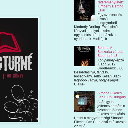
Nyereményjáték:
Kimberly Derting:
Eskü
Egy szerencsés
olvasó
megnyerheti
Kimberly Derting: Eskü című
könyvét , melyet lakcím
egyeztetés után portázok a
nyertesnek. Vadi új, fr...
Benina: A
Boszorka városa -
Bíborhajú #3
Könyvmolyképző
Kiadó 2012
Goodreads: 5,00
Besorolás: ya, fantasy,
boszorkány, sellő Kellan Black
leghőbb vágya, hogy eljegyzi
Claire-...
Simone Elkeles
Fan Club Hungary
Akár így is
jellemezhetném a
szombati Simon
Elkeles dedikálás
t, mint a magyarországi Simone
Elkeles Fan Club első találkozója.
Az első ...