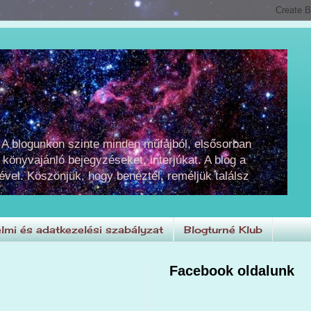
 A blogunkon szinte minden műfajból, elsősorban
 könyvajánló bejegyzéseket, interjúkat. A blog a
ével. Köszönjük, hogy benéztél, reméljük találsz
lmi és adatkezelési szabályzat
Blogturné Klub
Facebook oldalunk