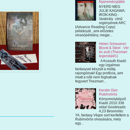
Nyereményjáték
NYERD MEG
JULIE KAGAWA:
IRON KING -
Vaskirály című
regényének ARC
(Advance Reading Copy)
példányát , ami előzetes
olvasópéldány, megje...
Helen Scheuerer:
Blood & Steel - Vér
és acél (Thezmarr
legendái#1)
A Kossuth Kiadó
egy izgalmas
fantasyvel készült a műfaj
rajongóinak! Egy profécia, ami
miatt a nők nem foghatnak
fegyvert Thezmarr...
Kerstin Gier:
Rubinvörös
Könyvmolyképző
Kiadó 2010 336
oldal Goodreads:
4,23 Besorolás:
YA, fantasy Végre sort kerítettem a
Rubinvörös olvasására, mely
egy...