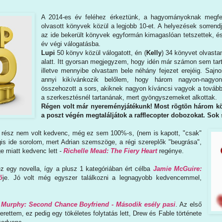
A 2014-es év feléhez érkeztünk, a hagyományoknak megfele
olvasott könyvek közül a legjobb 10-et. A helyezések sorrendj
az ide bekerült könyvek egyformán kimagaslóan tetszettek, é
év végi válogatásba.
Lupi
50 könyv közül válogatott, én (
Kelly
) 34 könyvet olvasta
alatt. Itt gyorsan megjegyzem, hogy idén már számon sem tar
illetve mennyibe olvastam bele néhány fejezet erejéig. Sajn
annyi kikívánkozik belőlem, hogy három nagyon-nagyon 
összehozott a sors, akiknek nagyon kíváncsi vagyok a tovább
a szerkesztésnél tartanának, mert gyöngyszemeket alkottak.
Régen volt már nyereményjátékunk! Most rögtön három k
a poszt végén megtaláljátok a rafflecopter dobozokat. Sok 
ő rész nem volt kedvenc, még ez sem 100%-s, (nem is kapott, "csak"
gis ide sorolom, mert Adrian szemszöge, a régi szereplők "beugrása",
e miatt kedvenc lett -
Richelle Mead: The Fiery Heart
regénye.
z egy novella, így a plusz 1 kategóriában ért célba
Jamie McGuire:
ő
je. Jó volt még egyszer találkozni a legnagyobb kedvencemmel,
Murphy: Second Chance Boyfriend - Második esély pasi
. Az első
erettem, ez pedig egy tökéletes folytatás lett, Drew és Fable története