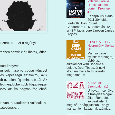
Pittacus Lore: A
Hatok hatalma -
Lórieni Krónikák
#2
Cartaphilus Kiadó
2011 304 oldal
Fordította: Illés Róbert
Goodreads: 4,16 Besorolás: YA,
sci-fi Pittacus Lore álnéven James
Frey és...
8 ÉVES A BLOG -
szerettem ezt a regényt.
Nyereményjátékka
l !!!
sben annyit elárulhatok, óriási
Ma nyolc éve
nyitottam a blogot,
ebből az
alkalomból kerül sor erre a
asott könyvet
bejegyzésre. Többször neki
edig sok hasonló típusú könyvet
akartam már állni kibeszélni
ges képességű fiatalokról, akik
magamból, m...
bb az ellenség, mint a barát. Az
Sorozatok
ik legmegdöbbentőbb függővéggel
Szombaton (1)
hogy az író hogyan fog ebből
Új rovat, inspirálva
a Könyves blogok
által. Rengeteg
sorozat jelenik
van, a karakterek valósak, a
meg, sőt, odáig jutottunk, hogy
kategóriában.
már szinte ritkaságnak számít ...