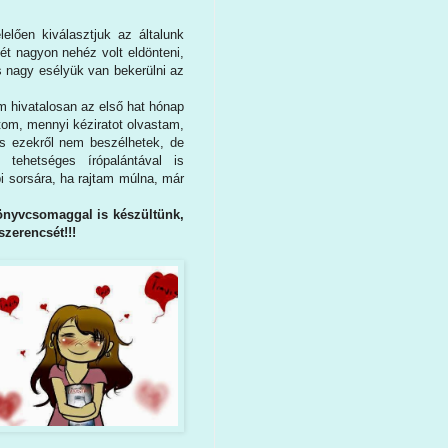
lően kiválasztjuk az általunk
ét nagyon nehéz volt eldönteni,
s nagy esélyük van bekerülni az
m hivatalosan az első hat hónap
tom, mennyi kéziratot olvastam,
os ezekről nem beszélhetek, de
tehetséges írópalántával is
i sorsára, ha rajtam múlna, már
önyvcsomaggal is készültünk,
szerencsét!!!