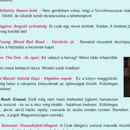
kedvenc.
Viktória: Hanna örök
- Nem gondoltam volna, hogy a Szívritmuszavar után
 Vikitől, de sikerült ismét elvarázsolnia a tehetségével.
ggins: Angyali szövetség
. Itt csak egy nevet említek: Kaidan. A történet 
még forróbb lett!
Young: Blood Red Road - Vérvörös út
Remekül összetett disztópia,
m a folytatást a kezembe kapni.
ss: The One - Az igazi
. Kit választ a herceg? Illetve talán kifejezőbb,
rű mese befejező része. Minden sorát imádtam.
 Maizel: Infinite Days - Végtelen napok
Ez a könyv meggyőzött,
még helye a vámpíros könyveknek az újdonságok között. Különleges
örténet.
r Rush: Erased.
Erről még nem írtam értékelést (ígérem hamarosan
 a sorozat - és ez a rész még inkább - hatalmas kedvenc. Különleges
k, akció, akció hátán, rejtély, csavarok és árulás minden szinten. Reméle
tudom, a jogok Magyarországon vannak).
 Donovan: Visszafojtott lélegzet
A Csak lélegezz sorozat második részébe