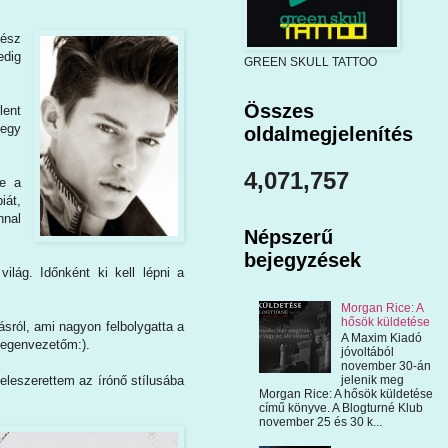
rész
edig
GREEN SKULL TATTOO
Összes
lent
 egy
oldalmegjelenítés
4,071,757
De a
iát,
nnal
Népszerű
bejegyzések
lág. Időnként ki kell lépni a
Morgan Rice: A
hősök küldetése
sról, ami nagyon felbolygatta a
A Maxim Kiadó
idegenvezetőm:).
jóvoltából
november 30-án
eleszerettem az írónő stílusába
jelenik meg
Morgan Rice: A hősök küldetése
című könyve. A Blogturné Klub
november 25 és 30 k...