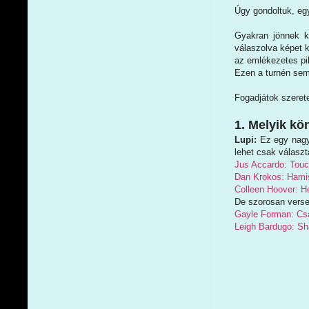
Úgy gondoltuk, eg
Gyakran jönnek ké
válaszolva képet 
az emlékezetes pi
Ezen a turnén sem
Fogadjátok szerete
1. Melyik kö
Lupi:
Ez egy nagyo
lehet csak választ
Jus Accardo: Touch
Dan Krokos: Hami
Colleen Hoover: H
De szorosan versen
Gayle Forman: Cs
Leigh Bardugo: Sh