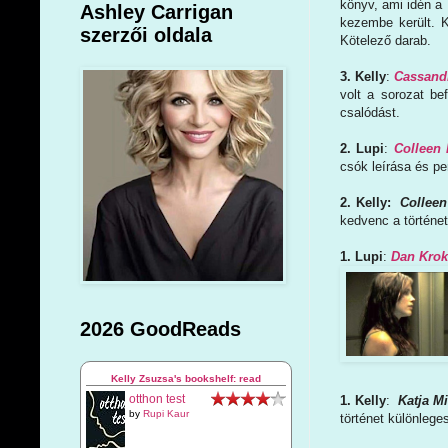
könyv, ami idén a
Ashley Carrigan
kezembe került. K
szerzői oldala
Kötelező darab.
3. Kelly
:
Cassand
volt a sorozat b
csalódást.
2. Lupi
:
Colleen
csók leírása és p
2. Kelly:
Collee
kedvenc a történet
1. Lupi
:
Dan Krok
2026 GoodReads
Kelly Zsuzsa's bookshelf: read
otthon test
1. Kelly
:
Katja Mi
by
Rupi Kaur
történet különlege