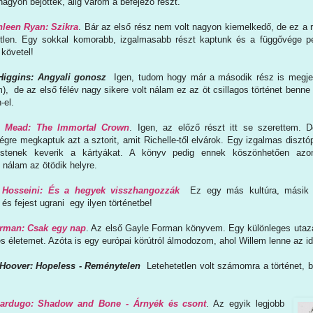
agyon bejöttek, alig várom a befejező részt.
leen Ryan: Szikra
. Bár az első rész nem volt nagyon kiemelkedő, de ez a 
etlen. Egy sokkal komorabb, izgalmasabb részt kaptunk és a függővége p
 követel!
iggins: Angyali gonosz
Igen, tudom hogy már a második rész is megje
, de az első félév nagy sikere volt nálam ez az öt csillagos történet benne
-el.
e Mead: The Immortal Crown
. Igen, az előző részt itt se szerettem. 
gre megkaptuk azt a sztorit, amit Richelle-től elvárok. Egy izgalmas disztóp
istenek keverik a kártyákat. A könyv pedig ennek köszönhetően azo
 nálam az ötödik helyre.
 Hosseini: És a hegyek visszhangozzák
Ez egy más kultúra, másik vi
és fejest ugrani egy ilyen történetbe!
rman: Csak egy nap
. Az első Gayle Forman könyvem. Egy különleges utazá
s életemet. Azóta is egy európai körútról álmodozom, ahol Willem lenne az 
 Hoover: Hopeless - Reménytelen
Letehetetlen volt számomra a történet, b
ardugo: Shadow and Bone - Árnyék és csont
. Az egyik legjobb