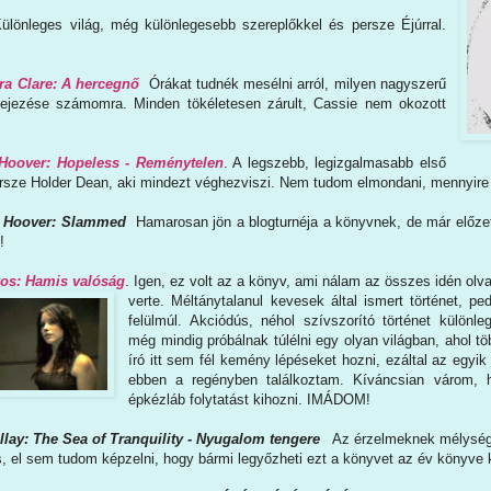
ülönleges világ, még különlegesebb szereplőkkel és persze Éjúrral.
ra Clare: A hercegnő
Órákat tudnék mesélni arról, milyen nagyszerű
efejezése számomra. Minden tökéletesen zárult, Cassie nem okozott
 Hoover: Hopeless - Reménytelen
. A legszebb, legizgalmasabb első
ersze Holder Dean, aki mindezt véghezviszi. Nem tudom elmondani, mennyire 
n Hoover: Slammed
Hamarosan jön a blogturnéja a könyvnek, de már előzete
!
os: Hamis valóság
. Igen, ez volt az a könyv, ami nálam az összes idén olv
verte. Méltánytalanul kevesek által ismert történet, p
felülmúl. Akciódús, néhol szívszorító történet különle
még mindig próbálnak túlélni egy olyan világban, ahol tö
író itt sem fél kemény lépéseket hozni, ezáltal az egy
ebben a regényben találkoztam. Kíváncsian várom, 
épkézláb folytatást kihozni. IMÁDOM!
llay: The Sea of Tranquility - Nyugalom tengere
Az érzelmeknek mélysége 
s, el sem tudom képzelni, hogy bármi legyőzheti ezt a könyvet az év könyve 