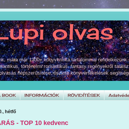
Lupi olvas
unk, mára már 1300+ könyvkritika tartalommal rendelkezünk.
omantikus, történelmi romantikus, fantasy regényekről találsz
 olvasás népszerűsítése, őszinte könyvértékelések segítség
A BOOK
INFORMÁCIÓK
RÖVIDÍTÉSEK
Adatvéde
., hétfő
RÁS - TOP 10 kedvenc