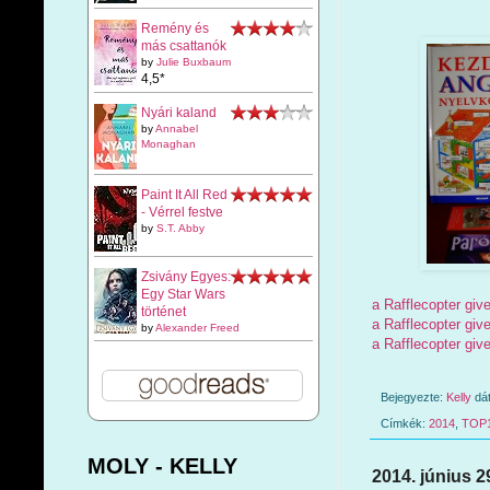
Remény és
más csattanók
by
Julie Buxbaum
4,5*
Nyári kaland
by
Annabel
Monaghan
Paint It All Red
- Vérrel festve
by
S.T. Abby
Zsivány Egyes:
Egy Star Wars
a Rafflecopter gi
történet
a Rafflecopter gi
by
Alexander Freed
a Rafflecopter gi
Bejegyezte:
Kelly
dá
Címkék:
2014
,
TOP
MOLY - KELLY
2014. június 2