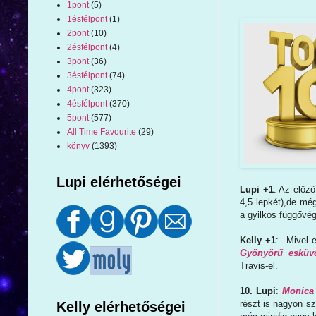
1pont
(5)
1ésfélpont
(1)
2pont
(10)
2ésfélpont
(4)
3pont
(36)
3ésfélpont
(74)
4pont
(323)
4ésfélpont
(370)
5pont
(577)
All Time Favourite
(29)
könyv
(1393)
Lupi elérhetőségei
Lupi +1
: Az előz
4,5 lepkét),de mé
a gyilkos függővég
Kelly +1
: Mivel e
Gyönyörű esküv
Travis-el.
10. Lupi
:
Monica 
részt is nagyon sz
Kelly elérhetőségei