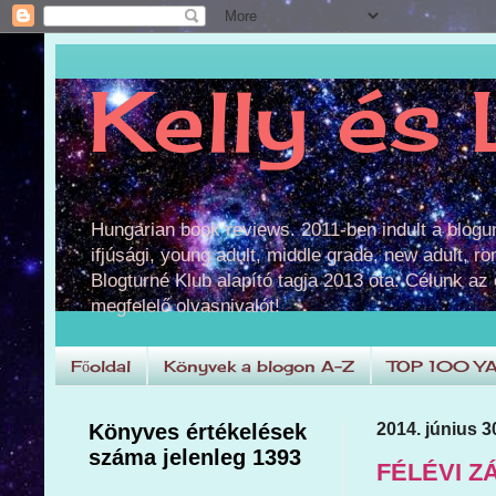
Kelly és 
Hungarian book reviews. 2011-ben indult a blog
ifjúsági, young adult, middle grade, new adult, r
Blogturné Klub alapító tagja 2013 óta. Célunk az
megfelelő olvasnivalót!
Főoldal
Könyvek a blogon A-Z
TOP 100 Y
Könyves értékelések
2014. június 30
száma jelenleg 1393
FÉLÉVI ZÁ