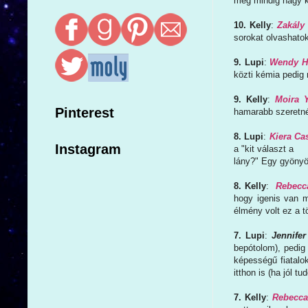
még mindig nagy 
10. Kelly
:
Zakály 
sorokat olvashatok
9. Lupi
:
Wendy Hi
közti kémia pedig 
9. Kelly
:
Moira 
Pinterest
hamarabb szeretné
8. Lupi
:
Kiera Ca
Instagram
a "kit választ a
lány?" Egy gyönyö
8. Kelly
:
Rebecca
hogy igenis van 
élmény volt ez a t
7. Lupi
:
Jennife
bepótolom), pedig
képességű fiatalo
itthon is (ha jól 
7. Kelly
:
Rebecca