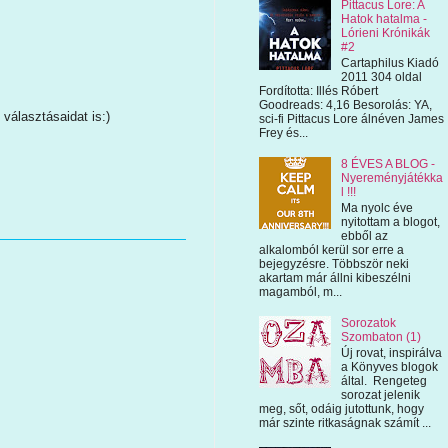
Pittacus Lore: A
Hatok hatalma -
Lórieni Krónikák
#2
Cartaphilus Kiadó
2011 304 oldal
Fordította: Illés Róbert
Goodreads: 4,16 Besorolás: YA,
választásaidat is:)
sci-fi Pittacus Lore álnéven James
Frey és...
8 ÉVES A BLOG -
Nyereményjátékka
l !!!
Ma nyolc éve
nyitottam a blogot,
ebből az
alkalomból kerül sor erre a
bejegyzésre. Többször neki
akartam már állni kibeszélni
magamból, m...
Sorozatok
Szombaton (1)
Új rovat, inspirálva
a Könyves blogok
által. Rengeteg
sorozat jelenik
meg, sőt, odáig jutottunk, hogy
már szinte ritkaságnak számít ...