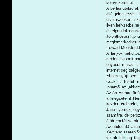
környezetemet.
A bérlés utolsó a
álló jelentkezés
elválasztóként sz
ilyen helyzetbe ne
és elgondolkodunk 
Jelentkezési lap k
megismerkedhetünk
Edward Monkfordda
A lányok beköltö
módon hasonlítan
egyedül marad, J
internet segítségé
Ebben nyújt segíts
Csakis a testét, 
Innentől az „akkor
Aztán Emma történ
a lélegzetem! Nem
kezdett érdekelni,
Jane nyomoz, egyr
számára, de persz
ő történetét se bír
Az utolsó 80 valah
Kedvenc szereplőm 
voltak lelkileg t