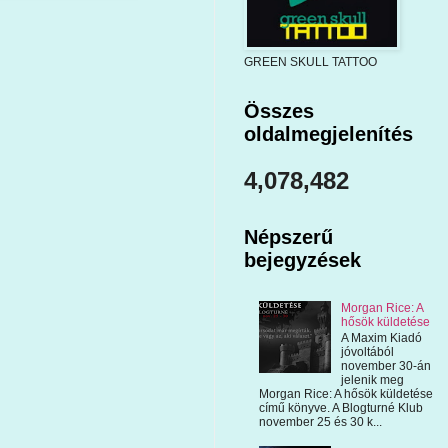
GREEN SKULL TATTOO
Összes
oldalmegjelenítés
4,078,482
Népszerű
bejegyzések
Morgan Rice: A
hősök küldetése
A Maxim Kiadó
jóvoltából
november 30-án
jelenik meg
Morgan Rice: A hősök küldetése
című könyve. A Blogturné Klub
november 25 és 30 k...