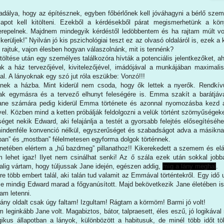
kadálya, hogy az építésznek, egyben főbérlőnek kell jóváhagyni a bérlő sze
i lapot kell kitölteni. Ezekből a kérdésekből párat megismerhetünk a k
erepelnek. Majdnem mindegyik kérdéstől ledöbbentem és ha rajtam múlt v
 kerüljek!” Nyilván jó kis pszichológiai teszt ez az olvasó oldaláról is, ezek
rajtuk, vajon élesben hogyan válaszolnánk, mit is tennénk?
itöltése után egy személyes találkozóra hívták a potenciális jelentkezőket, ah
 a ház tervezőjével, kivitelezőjével, imádójával a munkájában maximalis
l. A lányoknak egy szó jut róla eszükbe: Vonzó!!!
znek a házba. Mint kiderül nem csoda, hogy ők lettek a nyerők. Rendkívü
ak egymásra és a tervező elhunyt feleségére is. Emma szakít a barátjáva
ane számára pedig kiderül Emma története és azonnal nyomozásba kezd 
vel. Közben mind a ketten próbálják feldolgozni a velük történt szörnyűségeke
éget nekik Edward, aki felajánlja a testét a gyorsabb felejtés elősegítéséhe
mindenféle konvenció nélkül, egyszerűséget és szabadságot adva a másikna
ban” és „mostban” félelmetesen egyforma dolgok történnek.
etében elértem a „hű bazdmeg” pillanathoz!! Kikerekedett a szemem és elál
 lehet igaz! Ilyet nem csinálhat senki! Az ő szála ezek után sokkal jobb
 alig vártam, hogy túljussak Jane idején, egészen addig,
míg a lány meghal
.
e több embert talál, aki talán tud valamit az Emmával történtekről. Egy idő
e mindig Edward marad a főgyanúsított. Majd bekövetkezik Jane életében i
tam letenni.
ány oldalt csak úgy faltam! Izgultam! Rágtam a körmöm! Barmi jó volt!
leginkább Jane volt. Magabiztos, bátor, talpraesett, éles eszű, jó logikáva
ragikus állapotban a lányok, különbözött a habitusuk, de minél több időt t