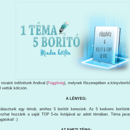
 rovatot indítottunk Andival (
Függővég
), melynek főszerepében a könyvborító
l vettük kölcsön.
A LÉNYEG:
választunk egy témát, amihez 5 borítót keresünk. Az 5 kedvenc borítónk
kozhat hozzánk a saját TOP 5-ös listájával az adott témában. Téma java
gatokat! :)
AZ EHETI TÉMA: