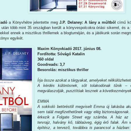
iadó
a Könyvhétre jelentette meg
J.P. Delaney: A lány a múltból
című kö
 után több mint 35 országban került a könyvespolcokra óriási sikerrel, és a f
ekkel ennek a misztikus thrillernek a blogturnéján, és a játékunk során megnye
önyv egyikét.
Maxim Könyvkiadó 2017. június 08.
Fordította: Sóvágó Katalin
360 oldal
Goodreads: 3,7
Besorolás: misztikus thriller
Írja ​össze azokat a tárgyakat, amelyeket nélkülözhetet
A kérdés különösnek, sőt tolakodónak tűnik –
megválaszolják, pusztítóak lesznek a következmények
EMMA
A sokkoló betöréstől megviselt Emma új lakásba aka
sem talál megfizethetőnek vagy elég biztonságosnak
érkezik a Folgate Street egy számba. A ház az é
tervrajz, halvány kő, táblaüveg, égig érő falak. Ám 
építész, a tervező, továbbra is parancsol a házban: