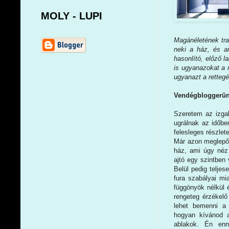
MOLY - LUPI
Magánéletének tra
neki a ház, és a
hasonlító, előző l
is ugyanazokat a 
ugyanazt a rettegés
Vendégbloggerünk
Szeretem az izga
ugrálnak az időb
felesleges részlet
Már azon meglepőd
ház, ami úgy néz
ajtó egy szintben 
Belül pedig telje
fura szabályai mi
függönyök nélkül 
rengeteg érzékelő
lehet bemenni a
hogyan kívánod a 
ablakok. Én enn