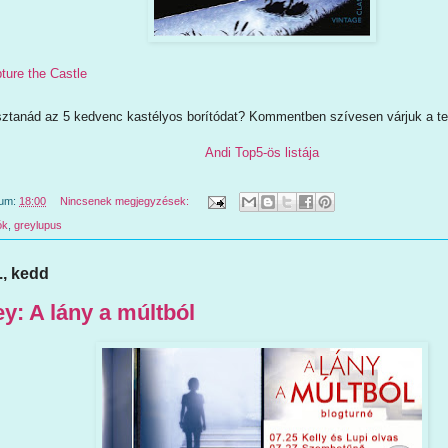
ture the Castle
tanád az 5 kedvenc kastélyos borítódat? Kommentben szívesen várjuk a te 
Andi Top5-ös listája
tum:
18:00
Nincsenek megjegyzések:
ók
,
greylupus
., kedd
ey: A lány a múltból