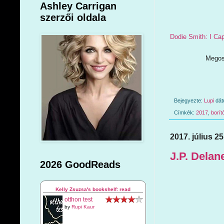
Ashley Carrigan
szerzői oldala
Dodie Smith: I Cap
Megosz
Bejegyezte:
Lupi
dá
Címkék:
2017
,
borít
2017. július 25
J.P. Delan
2026 GoodReads
Kelly Zsuzsa's bookshelf: read
otthon test
by
Rupi Kaur