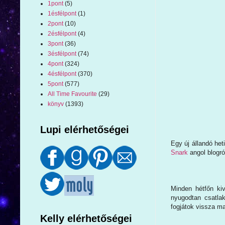
1pont
(5)
1ésfélpont
(1)
2pont
(10)
2ésfélpont
(4)
3pont
(36)
3ésfélpont
(74)
4pont
(324)
4ésfélpont
(370)
5pont
(577)
All Time Favourite
(29)
könyv
(1393)
Lupi elérhetőségei
Egy új állandó heti
Snark
angol blogró
Minden hétfőn ki
nyugodtan csatla
fogjátok vissza ma
Kelly elérhetőségei