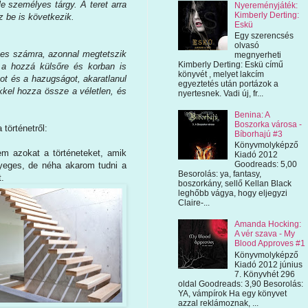
e személyes tárgy. A teret arra
Nyereményjáték:
Kimberly Derting:
z be is következik.
Eskü
Egy szerencsés
olvasó
gyes számra, azonnal megtetszik
megnyerheti
Kimberly Derting: Eskü című
 a hozzá külsőre és korban is
könyvét , melyet lakcím
ot és a hazugságot, akaratlanul
egyeztetés után portázok a
kel hozza össze a véletlen, és
nyertesnek. Vadi új, fr...
Benina: A
Boszorka városa -
történetről:
Bíborhajú #3
Könyvmolyképző
m azokat a történeteket, amik
Kiadó 2012
Goodreads: 5,00
yeges, de néha akarom tudni a
Besorolás: ya, fantasy,
t.
boszorkány, sellő Kellan Black
leghőbb vágya, hogy eljegyzi
Claire-...
Amanda Hocking:
A vér szava - My
Blood Approves #1
Könyvmolyképző
Kiadó 2012 június
7. Könyvhét 296
oldal Goodreads: 3,90 Besorolás:
YA, vámpírok Ha egy könyvet
azzal reklámoznak, ...