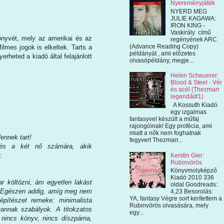
Nyereményjáték
NYERD MEG
JULIE KAGAWA:
IRON KING -
Vaskirály című
nyvét, mely az amerikai és az
regényének ARC
(Advance Reading Copy)
ilmes jogok is elkeltek. Tarts a
példányát , ami előzetes
rheted a kiadó által felajánlott
olvasópéldány, megje...
Helen Scheuerer:
Blood & Steel - Vér
és acél (Thezmarr
legendái#1)
A Kossuth Kiadó
egy izgalmas
fantasyvel készült a műfaj
rajongóinak! Egy profécia, ami
miatt a nők nem foghatnak
lennek tart!
fegyvert Thezmarr...
 és a két nő számára, akik
.
Kerstin Gier:
Rubinvörös
Könyvmolyképző
Kiadó 2010 336
r költözni, ám egyetlen lakást
oldal Goodreads:
. Egészen addig, amíg meg nem
4,23 Besorolás:
YA, fantasy Végre sort kerítettem a
pítészet remeke: minimalista
Rubinvörös olvasására, mely
vannak szabályok. A titokzatos
egy...
 nincs könyv, nincs díszpárna,