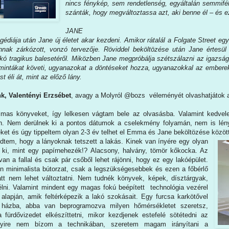
nincs fénykép, sem rendetlenség, egyáltalán semmifél
szánták, hogy megváltoztassa azt, aki benne él – és e
JANE
gédiája után Jane új életet akar kezdeni. Amikor rátalál a Folgate Street e
nnak zárkózott, vonzó tervezője. Röviddel beköltözése után Jane értesül
akó tragikus balesetéről. Miközben Jane megpróbálja szétszálazni az igazság
mintákat követi, ugyanazokat a döntéseket hozza, ugyanazokkal az emberek
t éli át, mint az előző lány.
, Valentényi Erzsébet
, avagy a Molyról @bozs véleményét olvashatjátok a 
lmas könyveket, így lelkesen vágtam bele az olvasásba. Valamint kedvele
en. Nem derülnek ki a pontos dátumok a cselekmény folyamán, nem is lén
eket és úgy tippeltem olyan 2-3 év telhet el Emma és Jane beköltözése közöt
tem, hogy a lányoknak tetszett a lakás. Kinek van ínyére egy olyan
 ki, mint egy papírnehezék!? Alacsony, halvány, tömör kőkocka. Az
van a fallal és csak pár csőből lehet rájönni, hogy ez egy lakóépület.
sen minimalista bútorzat, csak a legszükségesebbek és ezen a főbérlő
att nem lehet változtatni. Nem tudnék könyvek, képek, dísztárgyak,
élni. Valamint mindent egy magas fokú beépített technológia vezérel
 alapján, amik feltérképezik a lakó szokásait. Egy furcsa karkötővel
 házba, abba van beprogramozva milyen hőmérsékletet szeretsz,
fürdővizedet elkészíttetni, mikor kezdjenek estefelé sötétedni az
yire nem bízom a technikában, szeretem magam irányítani a