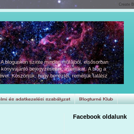
 A blogunkon szinte minden műfajból, elsősorban
 könyvajánló bejegyzéseket, interjúkat. A blog a
ével. Köszönjük, hogy benéztél, reméljük találsz
lmi és adatkezelési szabályzat
Blogturné Klub
Facebook oldalunk