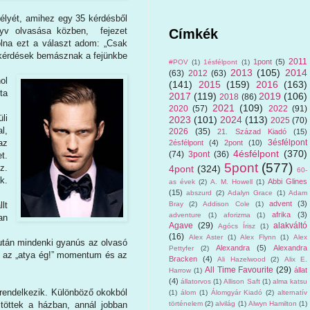
mélyét, amihez egy 35 kérdésből
önyv olvasása közben, fejezet
Címkék
olna ezt a választ adom: „Csak
 a kérdések bemásznak a fejünkbe
2011
1pont
(5)
#POV
(1)
1ésfélpont
(1)
2013
(105)
2014
(63)
2012
(63)
ol
(141)
2015
(159)
2016
(163)
ta
2017
(119)
2019
(106)
2018
(86)
2021
(109)
2020
(57)
2022
(91)
li
2023
(101)
2024
(113)
2025
(70)
l,
2026
(35)
21. Század Kiadó
(15)
3ésfélpont
az
2ésfélpont
(4)
2pont
(10)
4ésfélpont
(370)
(74)
3pont
(36)
t.
5pont
(577)
z.
4pont
(324)
60-
k.
Abbi Glines
as évek
(2)
A. M. Howell
(1)
(15)
abszurd
(2)
Adalyn Grace
(1)
Adam
advent
(3)
Bray
(2)
Addison Cole
(1)
lt
afrika
(3)
adventure
(1)
aforizma
(1)
an
Agave
(29)
alakváltó
Agócs Írisz
(1)
(16)
Alex Aster
(1)
Alex Flynn
(1)
Alex
 után mindenki gyanús az olvasó
Alexandra
(5)
Alexandra
Pettyfer
(2)
s az „atya ég!” momentum és az
Bracken
(4)
Ali Hazelwood
(2)
Alix E.
All Time Favourite
(29)
állat
Harrow
(1)
(4)
állatorvos
(1)
Allison Saft
(1)
alma katsu
l rendelkezik. Különböző okokból
(1)
álom
(1)
Álomgyár Kiadó
(2)
alternatív
történelem
(2)
alvilág
(1)
Alwyn Hamilton
(1)
öltöttek a házban, annál jobban