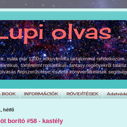
Lupi olvas
unk, mára már 1300+ könyvkritika tartalommal rendelkezünk.
omantikus, történelmi romantikus, fantasy regényekről találsz
 olvasás népszerűsítése, őszinte könyvértékelések segítség
A BOOK
INFORMÁCIÓK
RÖVIDÍTÉSEK
Adatvéde
., hétfő
öt borító #58 - kastély