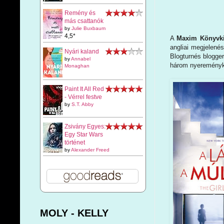
Remény és
más csattanók
by
Julie Buxbaum
4,5*
A
Maxim Könyvk
angliai megjelenés
Nyári kaland
Blogturnés blogger
by
Annabel
három nyereményk
Monaghan
Paint It All Red
- Vérrel festve
by
S.T. Abby
Zsivány Egyes:
Egy Star Wars
történet
by
Alexander Freed
MOLY - KELLY