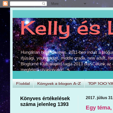
Kelly és 
Hungarian book reviews. 2011-ben indult a blog
ifjúsági, young adult, middle grade, new adult, r
Blogturné Klub alapító tagja 2013 óta. Célunk az
megfelelő olvasnivalót!
Főoldal
Könyvek a blogon A-Z
TOP 100 Y
Könyves értékelések
2017. július 31
száma jelenleg 1393
Egy téma, 