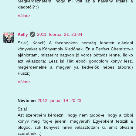
Megkérdezhetem, hogy mi volt az a halvány utalás a
kiadótól? :)
Válasz
Kelly
2011. február 21. 23:04
Szia:) Köszi:) A facebookon nemrég lehetett ajánlani
könyveket a Könyvmoly Kiadónak. Én a Perfect Chemistry-t
ajánlottam, miszerint nagyon jó vörös pöttyös lenne. Ildikó
azt válaszolta: Lesz is! Hát ebből gondolom könyv lesz,
megérdemelné a magyar ya kedvelők népes tábora:)
Puszi:)
Válasz
Névtelen
2012. január 19. 20:23
Szia!
Azt szeretném kérdezni, hogy nem tudod-e, hogy a többi
könyv meg fog-e jelenni magyarul? Egyébként tetszik a
blogod, sok könyvet innen választottam ki, amit olvasni
szeretnék. :)