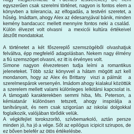
egyszerűen csak szerelmi történet, nagyon is fontos elem a
könyvben a tolerancia, az elfogadás, a testvéri szeretet, a
hűség. Imádtam, ahogy Alex az édesanyjával bánik, minden
kemény bandacucc mellett mennyire fontos neki a család.
Külön élvezet volt olvasni a mexicói kultúra értékeivel
átszőtt mondatokat.
A történetet a két főszereplő szemszögéből olvashatjuk
felváltva, épp megfelelő adagolásban. Nekem nagy élmény
a fiú szemszöget olvasni, ez itt is érvényes volt.
Simone nagyon élvezetesen tudja leírni a romantikus
jeleneteket. Több száz könyvvel a hátam mögött azt kell
mondanom, hogy az Alex és Brittany viszi a pálmát a
szerelmespárok versenyén. Imádom ahogy kialakul közöttük
a szerelem mellett valami különleges lelkitársi kapcsolat is.
A támogató karakterekben semmi hiba, Ms. Peterson, a
kémiatanár különösen tetszett, ahogy inspirálja a
tanítványait, és nem csak szigorúan az iskolai dolgokkal
foglalkozik, valójában törődik velük.
A végkifejlet torokszorító, szívbemarkoló, aztán persze
minden jó, ha jó a vége. Sőt az epilógus icipicit szirupos, de
ez bőven belefér az ötös értékelésbe.