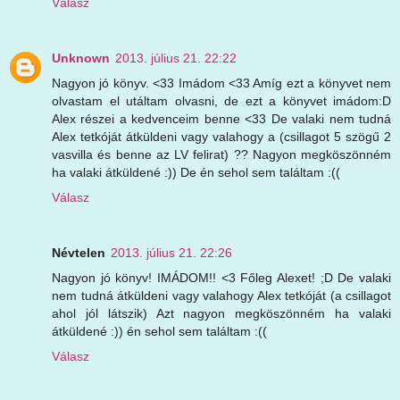
Válasz
Unknown
2013. július 21. 22:22
Nagyon jó könyv. <33 Imádom <33 Amíg ezt a könyvet nem
olvastam el utáltam olvasni, de ezt a könyvet imádom:D
Alex részei a kedvenceim benne <33 De valaki nem tudná
Alex tetkóját átküldeni vagy valahogy a (csillagot 5 szögű 2
vasvilla és benne az LV felirat) ?? Nagyon megköszönném
ha valaki átküldené :)) De én sehol sem találtam :((
Válasz
Névtelen
2013. július 21. 22:26
Nagyon jó könyv! IMÁDOM!! <3 Főleg Alexet! ;D De valaki
nem tudná átküldeni vagy valahogy Alex tetkóját (a csillagot
ahol jól látszik) Azt nagyon megköszönném ha valaki
átküldené :)) én sehol sem találtam :((
Válasz