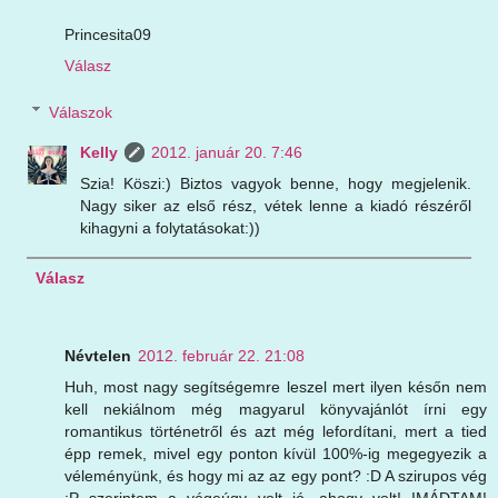
Princesita09
Válasz
Válaszok
Kelly
2012. január 20. 7:46
Szia! Köszi:) Biztos vagyok benne, hogy megjelenik.
Nagy siker az első rész, vétek lenne a kiadó részéről
kihagyni a folytatásokat:))
Válasz
Névtelen
2012. február 22. 21:08
Huh, most nagy segítségemre leszel mert ilyen későn nem
kell nekiálnom még magyarul könyvajánlót írni egy
romantikus történetről és azt még lefordítani, mert a tied
épp remek, mivel egy ponton kívül 100%-ig megegyezik a
véleményünk, és hogy mi az az egy pont? :D A szirupos vég
:P szerintem a végeúgy volt jó, ahogy volt! IMÁDTAM!