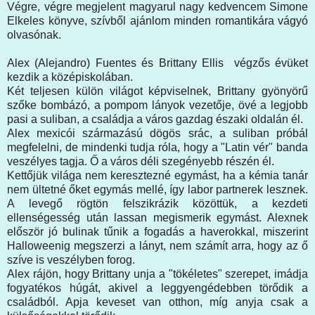
Végre, végre megjelent magyarul nagy kedvencem Simone
Elkeles könyve, szívből ajánlom minden romantikára vágyó
olvasónak.
Alex (Alejandro) Fuentes és Brittany Ellis végzős évüket
kezdik a középiskolában.
Két teljesen külön világot képviselnek, Brittany gyönyörű
szőke bombázó, a pompom lányok vezetője, övé a legjobb
pasi a suliban, a családja a város gazdag északi oldalán él.
Alex mexicói származású dögös srác, a suliban próbál
megfelelni, de mindenki tudja róla, hogy a "Latin vér" banda
veszélyes tagja. Ő a város déli szegényebb részén él.
Kettőjük világa nem keresztezné egymást, ha a kémia tanár
nem ültetné őket egymás mellé, így labor partnerek lesznek.
A levegő rögtön felszikrázik közöttük, a kezdeti
ellenségesség után lassan megismerik egymást. Alexnek
először jó bulinak tűnik a fogadás a haverokkal, miszerint
Halloweenig megszerzi a lányt, nem számít arra, hogy az ő
szíve is veszélyben forog.
Alex rájön, hogy Brittany unja a "tökéletes" szerepet, imádja
fogyatékos húgát, akivel a leggyengédebben törődik a
családból. Apja keveset van otthon, míg anyja csak a