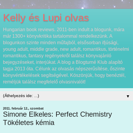
Kelly és Lupi olvas
Hungarian book reviews. 2011-ben indult a blogunk, mára
már 1300+ könyvkritika tartalommal rendelkezünk. A
blogunkon szinte minden műfajból, elsősorban ifjúsági,
young adult, middle grade, new adult, romantikus, történelmi
romantikus, fantasy regényekről találsz könyvajánló
bejegyzéseket, interjúkat. A blog a Blogturné Klub alapító
tagja 2013 óta. Célunk az olvasás népszerűsítése, őszinte
könyvértékelések segítségével. Köszönjük, hogy benéztél,
reméljük találsz megfelelő olvasnivalót!
▼
2011. február 12., szombat
Simone Elkeles: Perfect Chemistry
Tökéletes kémia