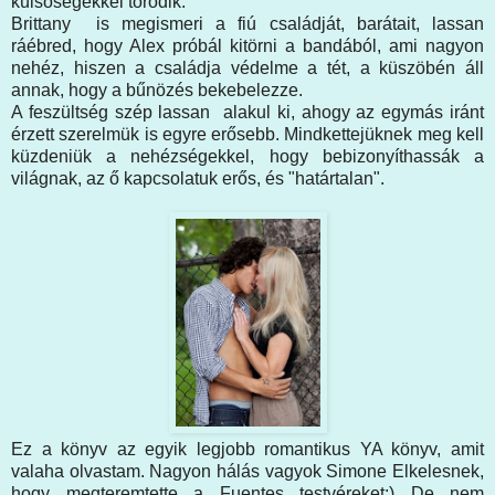
külsőségekkel törődik.
Brittany is megismeri a fiú családját, barátait, lassan
ráébred, hogy Alex próbál kitörni a bandából, ami nagyon
nehéz, hiszen a családja védelme a tét, a küszöbén áll
annak, hogy a bűnözés bekebelezze.
A feszültség szép lassan alakul ki, ahogy az egymás iránt
érzett szerelmük is egyre erősebb. Mindkettejüknek meg kell
küzdeniük a nehézségekkel, hogy bebizonyíthassák a
világnak, az ő kapcsolatuk erős, és "határtalan".
Ez a könyv az egyik legjobb romantikus YA könyv, amit
valaha olvastam. Nagyon hálás vagyok Simone Elkelesnek,
hogy megteremtette a Fuentes testvéreket:) De nem