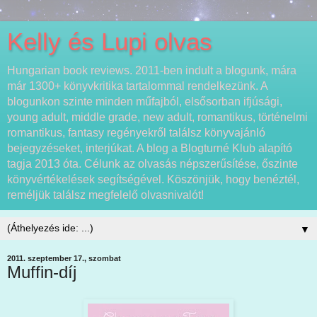
Kelly és Lupi olvas
Hungarian book reviews. 2011-ben indult a blogunk, mára
már 1300+ könyvkritika tartalommal rendelkezünk. A
blogunkon szinte minden műfajból, elsősorban ifjúsági,
young adult, middle grade, new adult, romantikus, történelmi
romantikus, fantasy regényekről találsz könyvajánló
bejegyzéseket, interjúkat. A blog a Blogturné Klub alapító
tagja 2013 óta. Célunk az olvasás népszerűsítése, őszinte
könyvértékelések segítségével. Köszönjük, hogy benéztél,
reméljük találsz megfelelő olvasnivalót!
▼
2011. szeptember 17., szombat
Muffin-díj