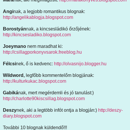
Angi
nak, a legjobb romantikus blognak:
http://angelikablogja.blogspot.com
Borostyán
nak, a kincsesládikó őrzőjének:
http://kincsesladiko.blogspot.com
Joeymano
nem maradhat ki:
http://csillagporkonyvsarok.freeblog.hu
Félcsi
nek, ő is kedvenc:
http://olvasnijo.blogger.hu
Wildword,
legfőbb kommentelőm blogjának:
http://kulturkukac.blogspot.com
Gabiká
nak, mert megérdemli és jó tanulást:)
http://charlotte90kiscsillag.blogspot.com
Deszy
nek, aki a legtöbb infót ontja a blogján:)
http://deszy-
diary.blogspot.com
További 10 blognak küldendő!!!