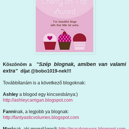
"Szép blognak, amiben van valami
Köszönöm a
extra"
díjat @bobo1019-nek!!!
Továbbítanám is a következő blogoknak:
Ashley
a blogod egy kincsesbánya:)
http://ashleycarrigan.blogspot.com
Fanni
nak, a legjobb ya blognak:
http://fantyasticvolumes.blogspot.com
Mará
nak, aki megvilágosít:
http://marakonyves.blogspot.com