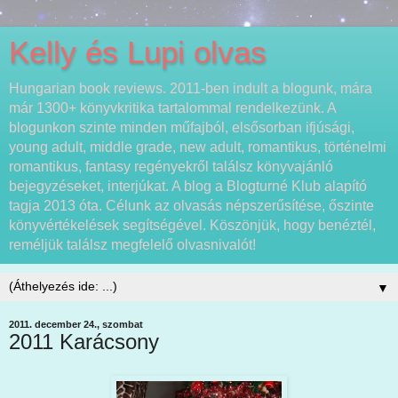
Kelly és Lupi olvas
Hungarian book reviews. 2011-ben indult a blogunk, mára
már 1300+ könyvkritika tartalommal rendelkezünk. A
blogunkon szinte minden műfajból, elsősorban ifjúsági,
young adult, middle grade, new adult, romantikus, történelmi
romantikus, fantasy regényekről találsz könyvajánló
bejegyzéseket, interjúkat. A blog a Blogturné Klub alapító
tagja 2013 óta. Célunk az olvasás népszerűsítése, őszinte
könyvértékelések segítségével. Köszönjük, hogy benéztél,
reméljük találsz megfelelő olvasnivalót!
▼
2011. december 24., szombat
2011 Karácsony