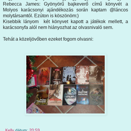
Rebecca James: Gyönyörű bajkeverő című könyvét a
Molyos karácsonyi ajándékozás során kaptam @láncos
molytársamtól. Ezúton is köszönöm:)
Kisebbik lányom két könyvet kapott a játékok mellett, a
karácsonyfa alól nem hiányozhat az olvasnivaló sem.
Tehát a közeljövőben ezeket fogom olvasni:
Kelly
dátum:
20:59