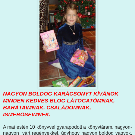
NAGYON BOLDOG KARÁCSONYT KÍVÁNOK
MINDEN KEDVES BLOG LÁTOGATÓMNAK,
BARÁTAIMNAK, CSALÁDOMNAK,
ISMERŐSEIMNEK.
A mai estén 10 könyvvel gyarapodott a könyvtáram, nagyon-
nagyon várt regényekkel, úgyhogy nagyon boldog vagyok.