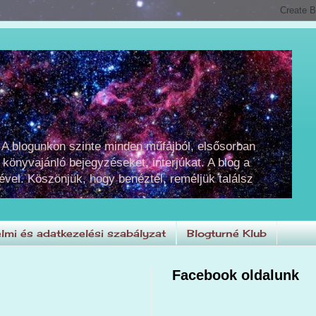
 A blogunkon szinte minden műfajból, elsősorban
 könyvajánló bejegyzéseket, interjúkat. A blog a
ével. Köszönjük, hogy benéztél, reméljük találsz
lmi és adatkezelési szabályzat
Blogturné Klub
Facebook oldalunk