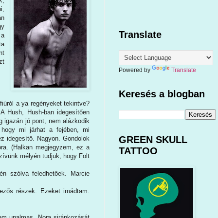
k,
i,
án
gy
Translate
 a
ta
nt
zt
Powered by
Translate
Keresés a blogban
fiúról a ya regényeket tekintve?
 A Hush, Hush-ban idegesítően
g igazán jó pont, nem alázkodik
hogy mi járhat a fejében, mi
GREEN SKULL
 ez idegesítő. Nagyon. Gondolok
 Nora. (Halkan megjegyzem, ez a
TATTOO
szívünk mélyén tudjuk, hogy Folt
én szólva feledhetőek. Marcie
kezős részek. Ezeket imádtam.
sem unalmas. Nora siránkozását