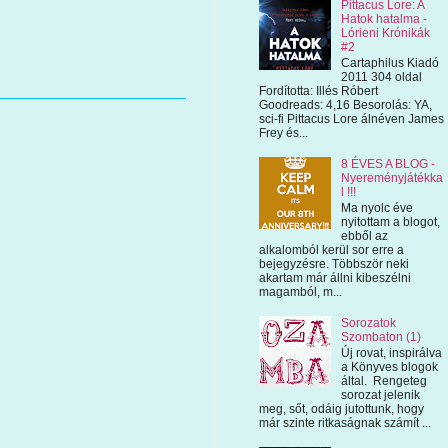
Pittacus Lore: A
Hatok hatalma -
Lórieni Krónikák
#2
Cartaphilus Kiadó
2011 304 oldal
Fordította: Illés Róbert
Goodreads: 4,16 Besorolás: YA,
sci-fi Pittacus Lore álnéven James
Frey és...
8 ÉVES A BLOG -
Nyereményjátékka
l !!!
Ma nyolc éve
nyitottam a blogot,
ebből az
alkalomból kerül sor erre a
bejegyzésre. Többször neki
akartam már állni kibeszélni
magamból, m...
Sorozatok
Szombaton (1)
Új rovat, inspirálva
a Könyves blogok
által. Rengeteg
sorozat jelenik
meg, sőt, odáig jutottunk, hogy
már szinte ritkaságnak számít ...