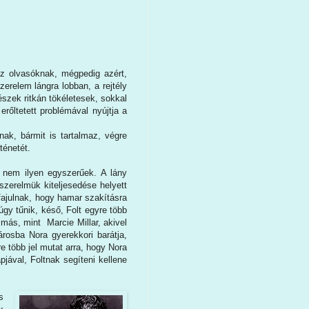
z olvasóknak, mégpedig azért,
zerelem lángra lobban, a rejtély
szek ritkán tökéletesek, sokkal
rőltetett problémával nyújtja a
ak, bármit is tartalmaz, végre
ténetét.
 nem ilyen egyszerűek. A lány
 szerelmük kiteljesedése helyett
 fajulnak, hogy hamar szakításra
 úgy tűnik, késő, Folt egyre több
 más, mint Marcie Millar, akivel
rosba Nora gyerekkori barátja,
re több jel mutat arra, hogy Nora
pjával, Foltnak segíteni kellene
és