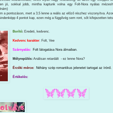
en jó, sokkal jobb, mintha kaptunk volna egy Folt-Nora nyálas mézeshe
alnám)
 a pontozáson, mert a 3,5 lenne a reális az előző részhez viszonyítva. Azon
y mindenképp 4 pontot kap, ezen még a függővég sem ront, sőt kifejezetten t
Borító
:
Eredeti, kedvenc.
Kedvenc karakter
: Folt, Vee
Szárnyalás:
Folt látogatása Nora álmaiban.
Mélyrepülés:
Análisan retardált - ez lenne Nora?
Érzéki mérce:
Néhány szép romantikus jelenetet tartogat az írónő.
Értékelés: