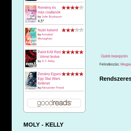
Remény és
más csattanók
by
Julie Buxbaum
4,5*
Nyári kaland
by
Annabel
Monaghan
Paint It All Red
Újabb bejegyzés
- Vérrel festve
by
S.T. Abby
Feliratkozás:
Megje
Zsivány Egyes:
Rendszeres
Egy Star Wars
történet
by
Alexander Freed
MOLY - KELLY