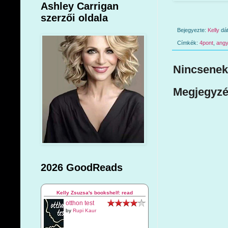
Ashley Carrigan
szerzői oldala
Bejegyezte:
Kelly
dá
Címkék:
4pont
,
angy
Nincsenek
Megjegyzé
2026 GoodReads
Kelly Zsuzsa's bookshelf: read
otthon test
by
Rupi Kaur