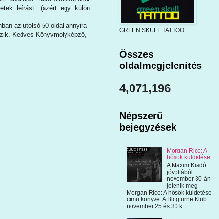
tek leírást. (azért egy külön
ban az utolsó 50 oldal annyira
GREEN SKULL TATTOO
etszik. Kedves Könyvmolyképző,
Összes
oldalmegjelenítés
4,071,196
Népszerű
bejegyzések
Morgan Rice: A
hősök küldetése
A Maxim Kiadó
jóvoltából
november 30-án
jelenik meg
Morgan Rice: A hősök küldetése
című könyve. A Blogturné Klub
november 25 és 30 k...