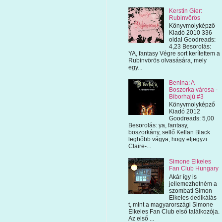
Kerstin Gier:
Rubinvörös
Könyvmolyképző
Kiadó 2010 336
oldal Goodreads:
4,23 Besorolás:
YA, fantasy Végre sort kerítettem a
Rubinvörös olvasására, mely
egy...
Benina: A
Boszorka városa -
Bíborhajú #3
Könyvmolyképző
Kiadó 2012
Goodreads: 5,00
Besorolás: ya, fantasy,
boszorkány, sellő Kellan Black
leghőbb vágya, hogy eljegyzi
Claire-...
Simone Elkeles
Fan Club Hungary
Akár így is
jellemezhetném a
szombati Simon
Elkeles dedikálás
t, mint a magyarországi Simone
Elkeles Fan Club első találkozója.
Az első ...