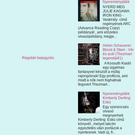
Nyereményjáték
NYERD MEG
JULIE KAGAWA:
IRON KING -
Vaskirály című
regényének ARC
(Advance Reading Copy)
példányát , ami előzetes
olvasópéldány, megje...
Helen Scheuerer:
Blood & Steel - Vér
és acél (Thezmarr
Régebbi bejegyzés
legendái#1)
A Kossuth Kiadó
egy izgalmas
fantasyvel készült a műfaj
rajongóinak! Egy profécia, ami
miatt a nők nem foghatnak
fegyvert Thezmarr...
Nyereményjáték:
Kimberly Derting:
Eskü
Egy szerencsés
olvasó
megnyerheti
Kimberly Derting: Eskü című
könyvét , melyet lakcím
egyeztetés után portázok a
nyertesnek. Vadi új, fr...