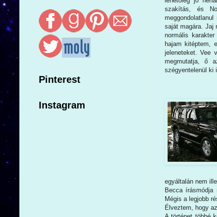
lehetőleg jó néhá
szakítás, és No
meggondolatlanul 
saját magára. Jaj 
normális karakter
hajam kitéptem, e
jeleneteket. Vee 
megmutatja, ő a
szégyentelenül ki 
Pinterest
Instagram
egyáltalán nem il
Becca írásmódja 
Mégis a legjobb ré
Élveztem, hogy az 
A történet többé 