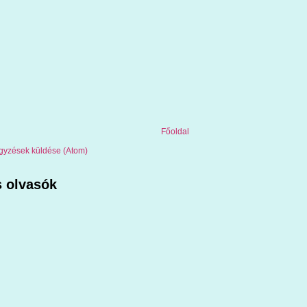
Főoldal
gyzések küldése (Atom)
 olvasók