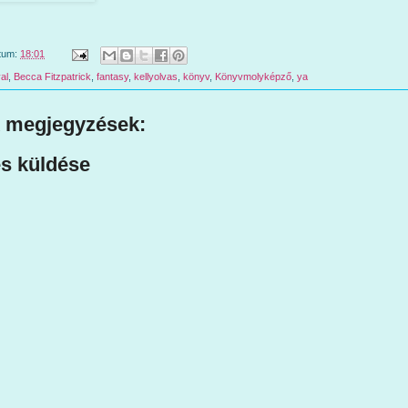
tum:
18:01
al
,
Becca Fitzpatrick
,
fantasy
,
kellyolvas
,
könyv
,
Könyvmolyképző
,
ya
 megjegyzések:
s küldése