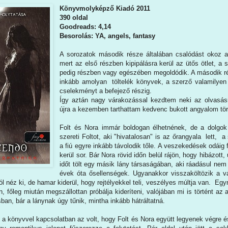
Könyvmolyképző Kiadó 2011
390 oldal
Goodreads: 4,14
Besorolás: YA, angels, fantasy
A sorozatok második része általában csalódást okoz a
mert az első részben kipipálásra kerül az ütős ötlet, a s
pedig részben vagy egészében megoldódik. A második ré
inkább amolyan töltelék könyvek, a szerző valamilyen e
cselekményt a befejező részig.
Így aztán nagy várakozással kezdtem neki az olvasásn
újra a kezemben tarthattam kedvenc bukott angyalom tör
Folt és Nora immár boldogan élhetnének, de a dolgok
szereti Foltot, aki "hivatalosan" is az őrangyala lett, a
a fiú egyre inkább távolodik tőle. A veszekedések odáig
kerül sor. Bár Nora rövid időn belül rájön, hogy hibázott,
időt tölt egy másik lány társaságában, aki ráadásul nem
évek óta ősellenségek. Ugyanakkor visszaköltözik a vá
jól néz ki, de hamar kiderül, hogy rejtélyekkel teli, veszélyes múltja van. Egy
, főleg miután megszállottan próbálja kideríteni, valójában mi is történt az a
n, bár a lánynak úgy tűnik, mintha inkább hátráltatná.
 a könyvvel kapcsolatban az volt, hogy Folt és Nora együtt legyenek végre 