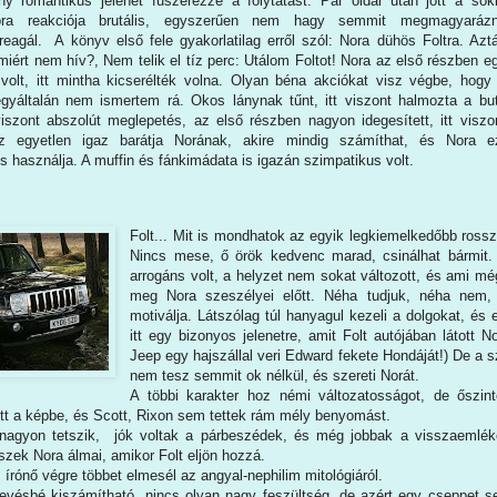
ny romantikus jelenet fűszerezze a folytatást. Pár oldal után jött a sok
ra reakciója brutális, egyszerűen nem hagy semmit megmagyarázn
reagál. A könyv első fele gyakorlatilag erről szól: Nora dühös Foltra. Azt
miért nem hív?, Nem telik el tíz perc: Utálom Foltot! Nora az első részben e
 volt, itt mintha kicserélték volna. Olyan béna akciókat visz végbe, hogy
gyáltalán nem ismertem rá. Okos lánynak tűnt, itt viszont halmozta a bu
viszont abszolút meglepetés, az első részben nagyon idegesített, itt viszo
z egyetlen igaz barátja Norának, akire mindig számíthat, és Nora e
is használja. A muffin és fánkimádata is igazán szimpatikus volt.
Folt... Mit is mondhatok az egyik legkiemelkedőbb rossz
Nincs mese, ő örök kedvenc marad, csinálhat bármit.
arrogáns volt, a helyzet nem sokat változott, és ami mé
meg Nora szeszélyei előtt. Néha tudjuk, néha nem, 
motiválja. Látszólag túl hanyagul kezeli a dolgokat, és
itt egy bizonyos jelenetre, amit Folt autójában látott
Jeep egy hajszállal veri Edward fekete Hondáját!) De a 
nem tesz semmit ok nélkül, és szereti Norát.
A többi karakter hoz némi változatosságot, de őszint
lett a képbe, és Scott, Rixon sem tettek rám mély benyomást.
nagyon tetszik, jók voltak a párbeszédek, és még jobbak a visszaemlé
szek Nora álmai, amikor Folt eljön hozzá.
írónő végre többet elmesél az angyal-nephilim mitológiáról.
kevésbé kiszámítható, nincs olyan nagy feszültség, de azért egy cseppet 