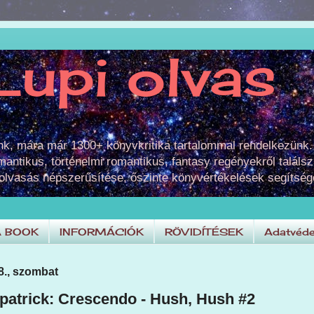
Lupi olvas
unk, mára már 1300+ könyvkritika tartalommal rendelkezünk.
omantikus, történelmi romantikus, fantasy regényekről találsz
 olvasás népszerűsítése, őszinte könyvértékelések segítség
A BOOK
INFORMÁCIÓK
RÖVIDÍTÉSEK
Adatvéde
8., szombat
patrick: Crescendo - Hush, Hush #2