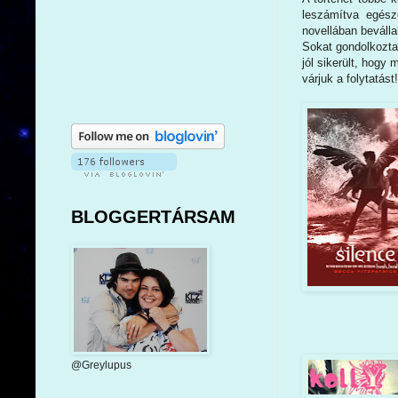
leszámítva egész
novellában beváll
Sokat gondolkoztam
jól sikerült, hog
várjuk a folytatást!
BLOGGERTÁRSAM
@Greylupus