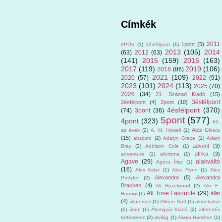
Címkék
2011
1pont
(5)
#POV
(1)
1ésfélpont
(1)
2013
(105)
2014
(63)
2012
(63)
(141)
2015
(159)
2016
(163)
2017
(119)
2019
(106)
2018
(86)
2021
(109)
2020
(57)
2022
(91)
2023
(101)
2024
(113)
2025
(70)
2026
(34)
21. Század Kiadó
(15)
3ésfélpont
2ésfélpont
(4)
2pont
(10)
4ésfélpont
(370)
(74)
3pont
(36)
5pont
(577)
4pont
(323)
60-
Abbi Glines
as évek
(2)
A. M. Howell
(1)
(15)
abszurd
(2)
Adalyn Grace
(1)
Adam
advent
(3)
Bray
(2)
Addison Cole
(1)
afrika
(3)
adventure
(1)
aforizma
(1)
Agave
(29)
alakváltó
Agócs Írisz
(1)
(16)
Alex Aster
(1)
Alex Flynn
(1)
Alex
Alexandra
(5)
Alexandra
Pettyfer
(2)
Bracken
(4)
Ali Hazelwood
(2)
Alix E.
All Time Favourite
(29)
állat
Harrow
(1)
(4)
állatorvos
(1)
Allison Saft
(1)
alma katsu
(1)
álom
(1)
Álomgyár Kiadó
(2)
alternatív
történelem
(2)
alvilág
(1)
Alwyn Hamilton
(1)