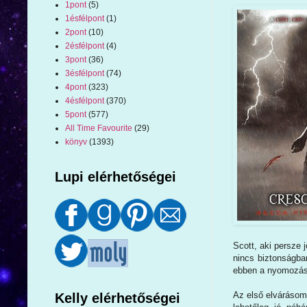
1pont
(5)
1ésfélpont
(1)
2pont
(10)
2ésfélpont
(4)
3pont
(36)
3ésfélpont
(74)
4pont
(323)
4ésfélpont
(370)
5pont
(577)
All Time Favourite
(29)
könyv
(1393)
Lupi elérhetőségei
Scott, aki persze 
nincs biztonságban
ebben a nyomozásba
Az első elvárásom
Kelly elérhetőségei