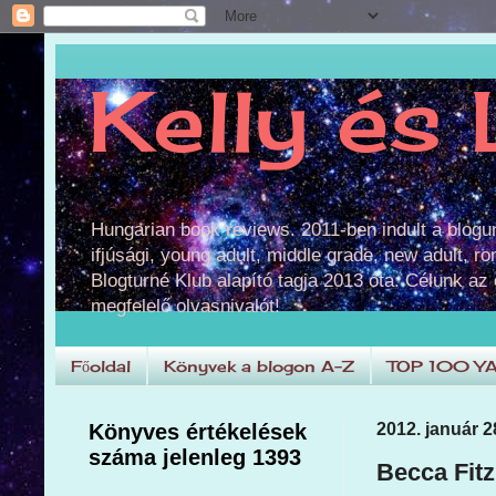
Kelly és 
Hungarian book reviews. 2011-ben indult a blog
ifjúsági, young adult, middle grade, new adult, r
Blogturné Klub alapító tagja 2013 óta. Célunk az
megfelelő olvasnivalót!
Főoldal
Könyvek a blogon A-Z
TOP 100 Y
Könyves értékelések
2012. január 2
száma jelenleg 1393
Becca Fitz