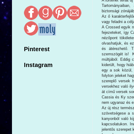
A történet tehát ú
Tartományaiban,
biztonsági zónáj
Az ő karakterfejlő
vagy feladni a célj
A Crossed egyik n
fejezeteket, így 
nézőpont tökélet
olvashatjuk, és e
Pinterest
és átérezhető. 
szemszögét is! Ky
múltjából. Eddig 
Instagram
kiderült, hogy hiá
egy a sok közül,
folyton jeleket ha
szereplő versek h
versekhez való il
át című versek so
Cassia és Ky szer
nem ugyanaz és ez
Az új rész termész
szövetségese a s
kanyonból való kij
kapcsolatukon. In
jelentős szerepet