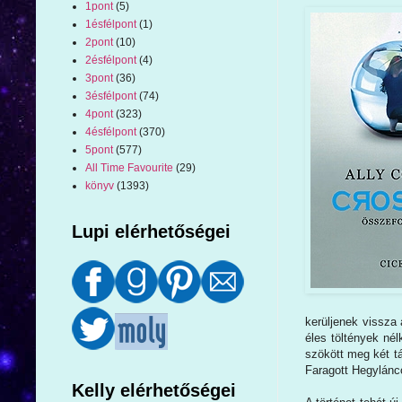
1pont
(5)
1ésfélpont
(1)
2pont
(10)
2ésfélpont
(4)
3pont
(36)
3ésfélpont
(74)
4pont
(323)
4ésfélpont
(370)
5pont
(577)
All Time Favourite
(29)
könyv
(1393)
Lupi elérhetőségei
kerüljenek vissza 
éles töltények né
szökött meg két tá
Faragott Hegylánco
Kelly elérhetőségei