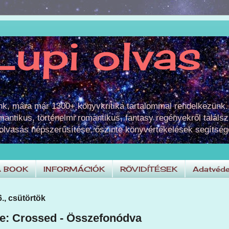
Lupi olvas
unk, mára már 1300+ könyvkritika tartalommal rendelkezünk.
omantikus, történelmi romantikus, fantasy regényekről találsz
 olvasás népszerűsítése, őszinte könyvértékelések segítség
A BOOK
INFORMÁCIÓK
RÖVIDÍTÉSEK
Adatvéde
6., csütörtök
ie: Crossed - Összefonódva