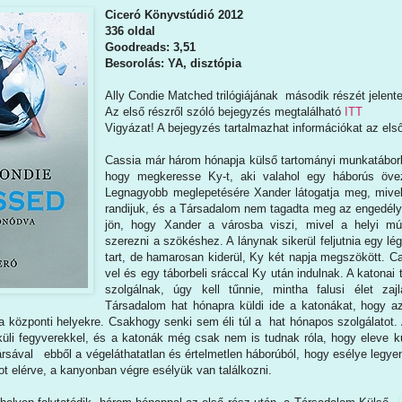
Ciceró Könyvstúdió 2012
336 oldal
Goodreads: 3,51
Besorolás: YA, disztópia
Ally Condie Matched trilógiájának második részét jelent
Az első részről szóló bejegyzés megtalálható
ITT
Vigyázat! A bejegyzés tartalmazhat információkat az els
Cassia már három hónapja külső tartományi munkatábor
hogy megkeresse Ky-t, aki valahol egy háborús öveze
Legnagyobb meglepetésére Xander látogatja meg, mivel
randijuk, és a Társadalom nem tagadta meg az engedélyt
jön, hogy Xander a városba viszi, mivel a helyi mú
szerezni a szökéshez. A lánynak sikerül feljutnia egy lé
tart, de hamarosan kiderül, Ky két napja megszökött. C
vel és egy táborbeli sráccal Ky után indulnak. A katonai
szolgálnak, úgy kell tűnnie, mintha falusi élet za
Társadalom hat hónapra küldi ide a katonákat, hogy az
a központi helyekre. Csakhogy senki sem éli túl a hat hónapos szolgálatot. 
lküli fegyverekkel, és a katonák még csak nem is tudnak róla, hogy eleve k
rsával ebből a végeláthatatlan és értelmetlen háborúból, hogy esélye legyen C
t elérve, a kanyonban végre esélyük van találkozni.