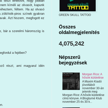
s teszi lehetővé, hogy jobban
 nem kíméli az olvasót, kapunk
 éheztem, féltem. Ha az olvasó
 zöld-kék-piros színek gyakran
GREEN SKULL TATTOO
szavak. Azt hiszem, megfogott ez
Összes
e, bár a szerelmi háromszög is
oldalmegjelenítés
4,075,242
megfordul a fejében?
Népszerű
bejegyzések
ző részt, ami magyarul idén
Morgan Rice: A
hősök küldetése
A Maxim Kiadó
jóvoltából
november 30-án
jelenik meg
Morgan Rice: A hősök küldetése
című könyve. A Blogturné Klub
november 25 és 30 k...
en.