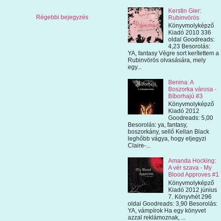
Kerstin Gier:
Régebbi bejegyzés
Rubinvörös
Könyvmolyképző
Kiadó 2010 336
oldal Goodreads:
4,23 Besorolás:
YA, fantasy Végre sort kerítettem a
Rubinvörös olvasására, mely
egy...
Benina: A
Boszorka városa -
Bíborhajú #3
Könyvmolyképző
Kiadó 2012
Goodreads: 5,00
Besorolás: ya, fantasy,
boszorkány, sellő Kellan Black
leghőbb vágya, hogy eljegyzi
Claire-...
Amanda Hocking:
A vér szava - My
Blood Approves #1
Könyvmolyképző
Kiadó 2012 június
7. Könyvhét 296
oldal Goodreads: 3,90 Besorolás:
YA, vámpírok Ha egy könyvet
azzal reklámoznak, ...