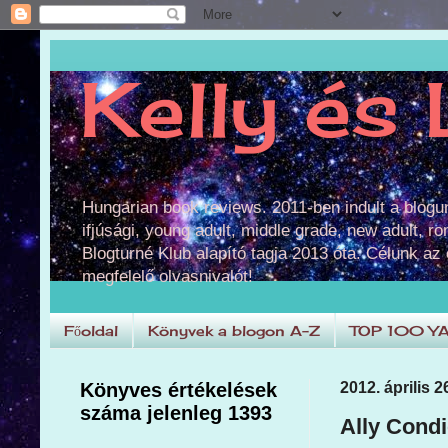
Kelly és 
Hungarian book reviews. 2011-ben indult a blog
ifjúsági, young adult, middle grade, new adult, r
Blogturné Klub alapító tagja 2013 óta. Célunk az
megfelelő olvasnivalót!
Főoldal
Könyvek a blogon A-Z
TOP 100 Y
Könyves értékelések
2012. április 2
száma jelenleg 1393
Ally Cond