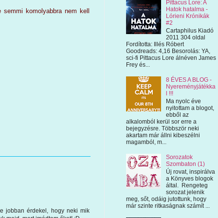
Pittacus Lore: A
Hatok hatalma -
de semmi komolyabbra nem kell
Lórieni Krónikák
#2
Cartaphilus Kiadó
2011 304 oldal
Fordította: Illés Róbert
Goodreads: 4,16 Besorolás: YA,
sci-fi Pittacus Lore álnéven James
Frey és...
8 ÉVES A BLOG -
Nyereményjátékka
l !!!
Ma nyolc éve
nyitottam a blogot,
ebből az
alkalomból kerül sor erre a
bejegyzésre. Többször neki
akartam már állni kibeszélni
magamból, m...
Sorozatok
Szombaton (1)
Új rovat, inspirálva
a Könyves blogok
által. Rengeteg
sorozat jelenik
meg, sőt, odáig jutottunk, hogy
már szinte ritkaságnak számít ...
e jobban érdekel, hogy neki mik