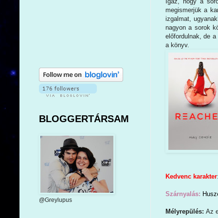
Igaz, hogy a sor
megismerjük a kar
izgalmat, ugyanak
nagyon a sorok kö
előfordulnak, de a
a könyv.
BLOGGERTÁRSAM
Kedvenc karakter
Szárnyalás:
Huszo
@Greylupus
Mélyrepülés:
Az e