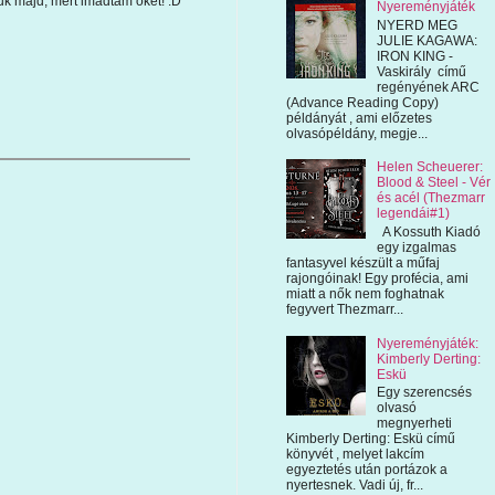
uk majd, mert imádtam őket! :D
Nyereményjáték
NYERD MEG
JULIE KAGAWA:
IRON KING -
Vaskirály című
regényének ARC
(Advance Reading Copy)
példányát , ami előzetes
olvasópéldány, megje...
Helen Scheuerer:
Blood & Steel - Vér
és acél (Thezmarr
legendái#1)
A Kossuth Kiadó
egy izgalmas
fantasyvel készült a műfaj
rajongóinak! Egy profécia, ami
miatt a nők nem foghatnak
fegyvert Thezmarr...
Nyereményjáték:
Kimberly Derting:
Eskü
Egy szerencsés
olvasó
megnyerheti
Kimberly Derting: Eskü című
könyvét , melyet lakcím
egyeztetés után portázok a
nyertesnek. Vadi új, fr...