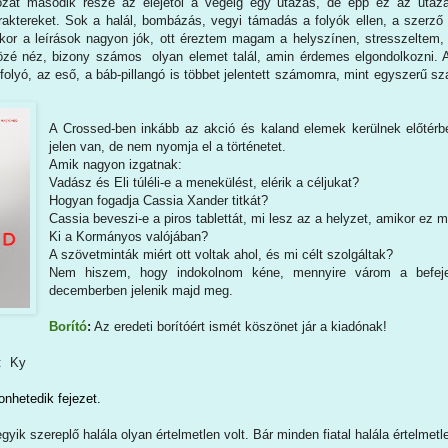
ozat második része az elejétől a végéig egy utazás, de épp ez az utazá
aktereket. Sok a halál, bombázás, vegyi támadás a folyók ellen, a szerző
kor a leírások nagyon jók, ott éreztem magam a helyszínen, stresszeltem,
zé néz, bizony számos olyan elemet talál, amin érdemes elgondolkozni. A
 folyó, az eső, a báb-pillangó is többet jelentett számomra, mint egyszerű 
A Crossed-ben inkább az akció és kaland elemek kerülnek előtérb
jelen van, de nem nyomja el a történetet.
Amik nagyon izgatnak:
Vadász és Eli túléli-e a menekülést, elérik a céljukat?
Hogyan fogadja Cassia Xander titkát?
Cassia beveszi-e a piros tablettát, mi lesz az a helyzet, amikor ez 
Ki a Kormányos valójában?
A szövetminták miért ott voltak ahol, és mi célt szolgáltak?
Nem hiszem, hogy indokolnom kéne, mennyire várom a befeje
decemberben jelenik majd meg.
Borító
:
Az eredeti borítóért ismét köszönet jár a kiadónak!
: Ky
nhetedik fejezet.
gyik szereplő halála olyan értelmetlen volt. Bár minden fiatal halála értelmetl