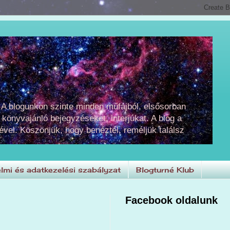
 A blogunkon szinte minden műfajból, elsősorban
 könyvajánló bejegyzéseket, interjúkat. A blog a
ével. Köszönjük, hogy benéztél, reméljük találsz
lmi és adatkezelési szabályzat
Blogturné Klub
Facebook oldalunk