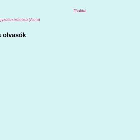
Főoldal
gyzések küldése (Atom)
 olvasók