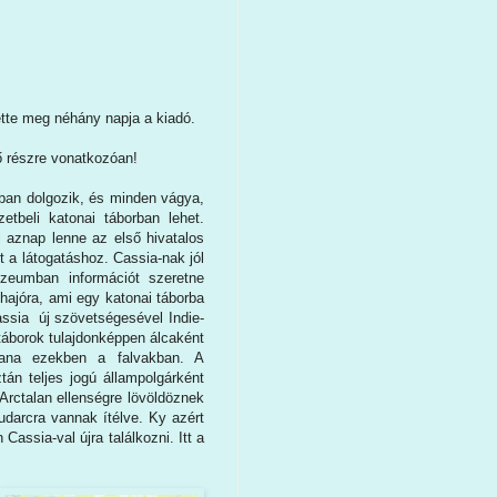
ette meg néhány napja a kiadó.
ő részre vonatkozóan!
ban dolgozik, és minden vágya,
tbeli katonai táborban lehet.
 aznap lenne az első hivatalos
 a látogatáshoz. Cassia-nak jól
zeumban információt szeretne
ghajóra, ami egy katonai táborba
assia új szövetségesével Indie-
 táborok tulajdonképpen álcaként
jlana ezekben a falvakban. A
tán teljes jogú állampolgárként
Arctalan ellenségre lövöldöznek
udarcra vannak ítélve. Ky azért
assia-val újra találkozni. Itt a