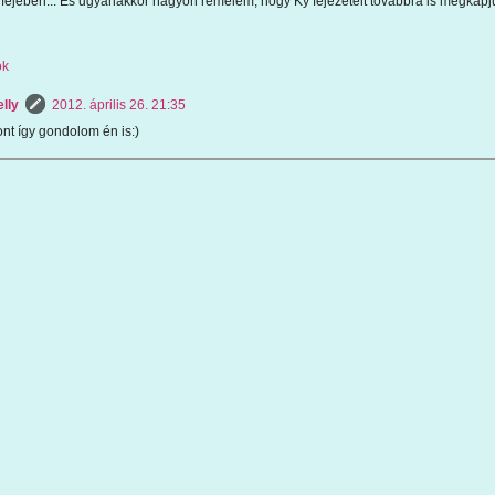
 fejében... És ugyanakkor nagyon remélem, hogy Ky fejezeteit továbbra is megkapj
ok
lly
2012. április 26. 21:35
nt így gondolom én is:)