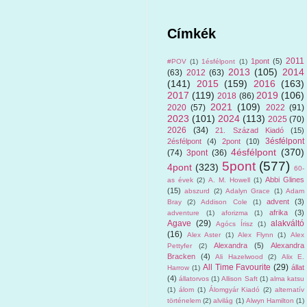
Címkék
2011
1pont
(5)
#POV
(1)
1ésfélpont
(1)
2013
(105)
2014
(63)
2012
(63)
(141)
2015
(159)
2016
(163)
2017
(119)
2019
(106)
2018
(86)
2021
(109)
2020
(57)
2022
(91)
2023
(101)
2024
(113)
2025
(70)
2026
(34)
21. Század Kiadó
(15)
3ésfélpont
2ésfélpont
(4)
2pont
(10)
4ésfélpont
(370)
(74)
3pont
(36)
5pont
(577)
4pont
(323)
60-
Abbi Glines
as évek
(2)
A. M. Howell
(1)
(15)
abszurd
(2)
Adalyn Grace
(1)
Adam
advent
(3)
Bray
(2)
Addison Cole
(1)
afrika
(3)
adventure
(1)
aforizma
(1)
Agave
(29)
alakváltó
Agócs Írisz
(1)
(16)
Alex Aster
(1)
Alex Flynn
(1)
Alex
Alexandra
(5)
Alexandra
Pettyfer
(2)
Bracken
(4)
Ali Hazelwood
(2)
Alix E.
All Time Favourite
(29)
állat
Harrow
(1)
(4)
állatorvos
(1)
Allison Saft
(1)
alma katsu
(1)
álom
(1)
Álomgyár Kiadó
(2)
alternatív
történelem
(2)
alvilág
(1)
Alwyn Hamilton
(1)