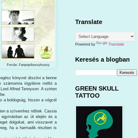
Translate
Powered by
Translate
Keresés a blogban
Forrás: Fanpop/bussykussy
z egész könyvet átszövi a benne
gy számomra irigylésre méltó a
GREEN SKULL
ord Alfred Tennyson: A szirten
ébe.
TATTOO
s a boldogság, hiszen a végcél
etten a szívemhez nőttek. Cassia
i egymásban az út elején és a
jteget dolgokat, ami visszavet a
 meg, ha a harmadik részben is