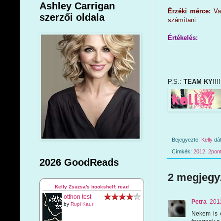
Ashley Carrigan
Érzéki mérce:
Va
szerzői oldala
számítani.
Értékelés:
P.S.:
TEAM KY
!!
Bejegyezte:
Kelly
dá
Címkék:
2012
,
2pon
2026 GoodReads
2 megjegy
Kelly Zsuzsa's bookshelf: read
otthon test
Petra
2012
by
Rupi Kaur
Nekem is 