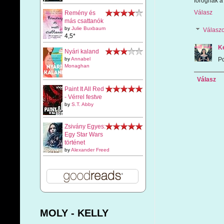
forognak a
Válasz
Remény és
más csattanók
by
Julie Buxbaum
Válasz
4,5*
Ke
Nyári kaland
Po
by
Annabel
Monaghan
Válasz
Paint It All Red
- Vérrel festve
by
S.T. Abby
Zsivány Egyes:
Egy Star Wars
történet
by
Alexander Freed
MOLY - KELLY