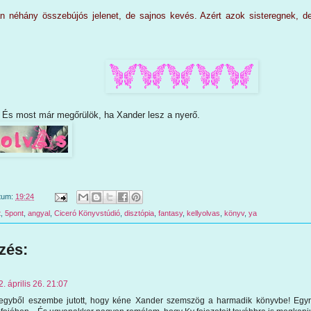
n néhány összebújós jelenet, de sajnos kevés. Azért azok sisteregnek, 
!! És most már megőrülök, ha Xander lesz a nyerő.
tum:
19:24
t
,
5pont
,
angyal
,
Ciceró Könyvstúdió
,
disztópia
,
fantasy
,
kellyolvas
,
könyv
,
ya
zés:
. április 26. 21:07
egyből eszembe jutott, hogy kéne Xander szemszög a harmadik könyvbe! Egyr