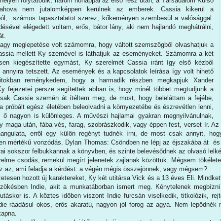
j helyen folytatódik, három hónappal az első rész után, a Társadalom Külső
 ahova nem jutalomképpen kerülnek az emberek. Cassia kikerül a
ából, számos tapasztalatot szerez, kőkeményen szembesül a valósággal.
désével elégedett voltam, erős, bátor lány, aki nem hajlandó meghátrálni,
át.
agy meglepetése volt számomra, hogy váltott szemszögből olvashatjuk a
Cassia mellett Ky szemével is láthatjuk az eseményeket. Számomra a két
esen kiegészítette egymást, Ky szerelmét Cassia iránt így első kézből
z annyira tetszett. Az események és a kapcsolatok leírása így volt hihető
Titokban reménykedem, hogy a harmadik részben megkapjuk Xander
 fejezetei persze segítettek abban is, hogy minél többet megtudjunk a
csak Cassie szemén át ítéltem meg, de most, hogy beleláttam a fejébe,
ba próbált egész életében beleolvadni a környezetébe és észrevétlen lenni,
 ő nagyon is különleges. A művészi hajlamai gyakran megnyilvánulnak,
gy maga után, fába vés, farag, szobrászkodik, vagy éppen fest, verset ír. A
angulata, erről egy külön regényt tudnék írni, de most csak annyit, ho
yen mértékű vonzódás. Dylan Thomas: Csöndben ne lépj az éjszakába át és L
rai sokszor felbukkannak a könyvben, és szinte belevésődnek az olvasó lelk
elme csodás, remekül megírt jelenetek zajlanak közöttük. Mégsem tökélete
 az, ami feladja a kérdést: a végén mégis összejönnek, vagy mégsem?
etesen hozott új karaktereket, Ky két utitársa Vick és a 13 éves Eli. Mindk
zökésben Indie, akit a munkatáborban ismert meg. Kénytelenek megbízn
utáskor is. A köztes időben viszont Indie furcsán viselkedik, titkolózik, re
die ráadásul okos, erős akaratú, nagyon jól forog az agya. Nem lepődnék
 kapna.