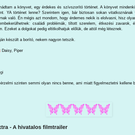
dtam a könyvet, egy érdekes és szívszorító történet. A könyvet mindenki
ánt. YA történet lenne? Szerintem igen, bár biztosan sokan vitatkoznána
ynak való. Én mégis azt mondom, hogy érdemes nekik is elolvasni, hisz olyan
zembekerülhetnek: családi problémák, tiltott szerelem, étkezési zavarok
m. Ezeket a dolgokat pedig eltitkolhatjuk előlük, de attól még léteznek.
pján készült a borító, nekem nagyon tetszik.
:
Daisy, Piper
gi
érzelmi szinten semmi olyan nincs benne, ami miatt figyelmeztetni kellene b
ra - A hivatalos filmtrailer