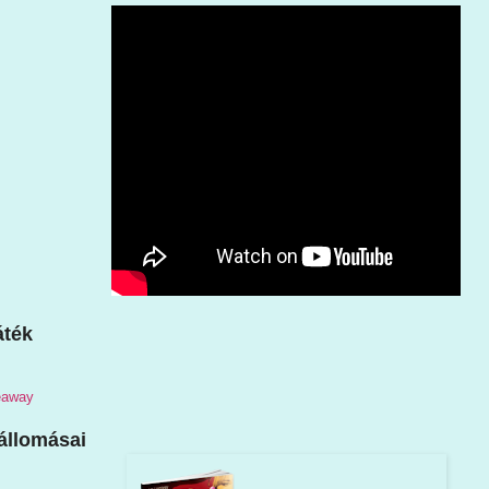
áték
veaway
állomásai