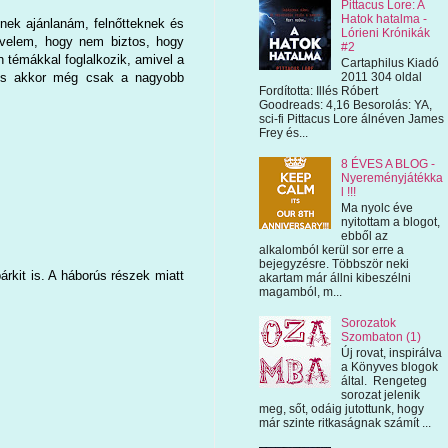
Pittacus Lore: A
Hatok hatalma -
nek ajánlanám, felnőtteknek és
Lórieni Krónikák
k velem, hogy nem biztos, hogy
#2
 témákkal foglalkozik, amivel a
Cartaphilus Kiadó
, és akkor még csak a nagyobb
2011 304 oldal
Fordította: Illés Róbert
Goodreads: 4,16 Besorolás: YA,
sci-fi Pittacus Lore álnéven James
Frey és...
8 ÉVES A BLOG -
Nyereményjátékka
l !!!
Ma nyolc éve
nyitottam a blogot,
ebből az
alkalomból kerül sor erre a
bejegyzésre. Többször neki
árkit is. A háborús részek miatt
akartam már állni kibeszélni
magamból, m...
Sorozatok
Szombaton (1)
Új rovat, inspirálva
a Könyves blogok
által. Rengeteg
sorozat jelenik
meg, sőt, odáig jutottunk, hogy
már szinte ritkaságnak számít ...