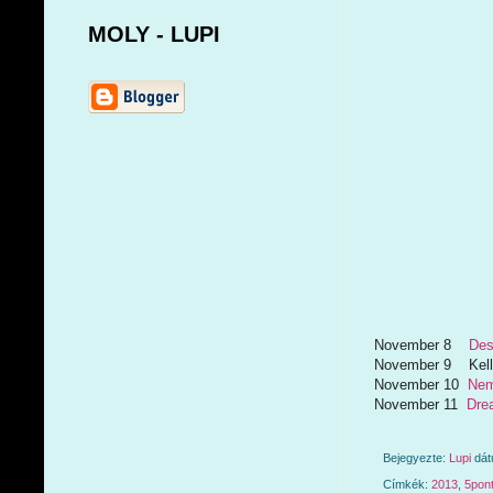
MOLY - LUPI
November 8
Des
November 9 Kelly L
November 10
Nem
November 11
Dre
Bejegyezte:
Lupi
dá
Címkék:
2013
,
5pon