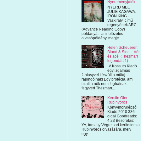
Nyereményjáték
NYERD MEG
JULIE KAGAWA:
IRON KING -
Vaskirály című
regényének ARC
(Advance Reading Copy)
példányát , ami előzetes
olvasópéldány, megje...
Helen Scheuerer:
Blood & Steel - Vér
és acél (Thezmarr
legendái#1)
A Kossuth Kiadó
egy izgalmas
fantasyvel készült a műfaj
rajongóinak! Egy profécia, ami
miatt a nők nem foghatnak
fegyvert Thezmarr...
Kerstin Gier:
Rubinvörös
Könyvmolyképző
Kiadó 2010 336
oldal Goodreads:
4,23 Besorolás:
YA, fantasy Végre sort kerítettem a
Rubinvörös olvasására, mely
egy...