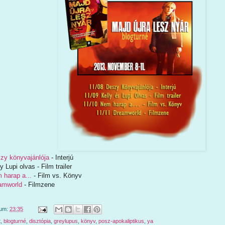
zy könyvajánlója
- Interjú
upi olvas - Film trailer
 harap a...
- Film vs. Könyv
amworld
- Filmzene
tum:
23:35
t
,
blogturné
,
disztópia
,
greylupus
,
könyv
,
posz-apokaliptikus
,
ya