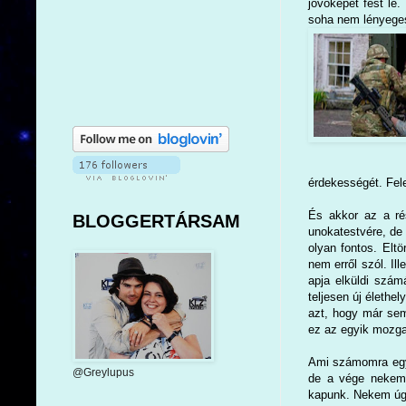
jövőképet fest le.
soha nem lényeges.
érdekességét. Fele
És akkor az a ré
BLOGGERTÁRSAM
unokatestvére, de 
olyan fontos. Eltö
nem erről szól. Il
apja elküldi szám
teljesen új élethe
azt, hogy már sem
ez az egyik mozgat
Ami számomra egye
@Greylupus
de a vége nekem p
kapunk. Nekem úgy 