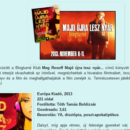
között a Blogturné Klub
Meg Rosoff Majd újra lesz nyár...
című könyvét 
t interjút olvashattok az írónővel, megnézhetitek a hivatalos filmtrailert, ös
nyv és a film és meghallgathatjátok a film zenéjét is. Természetesen játék
k!
Európa Kiadó, 2013
221 oldal
Fordította: Tóth Tamás Boldizsár
Goodreads: 3,61
Besorolás: YA, disztópia, poszt-apokaliptikus
Daisyt, míg apja rémes, új felesége gyereket vár, 