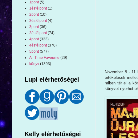
1pont
(5)
1ésfélpont
(1)
2pont
(10)
2ésfélpont
(4)
3pont
(36)
3ésfélpont
(74)
4pont
(323)
4ésfélpont
(370)
5pont
(577)
All Time Favourite
(29)
könyv
(1393)
November 8 - 11 
értékelések mellet
Lupi elérhetőségei
miben tér el a kö
könyvet nyerhette
Kelly elérhetőségei