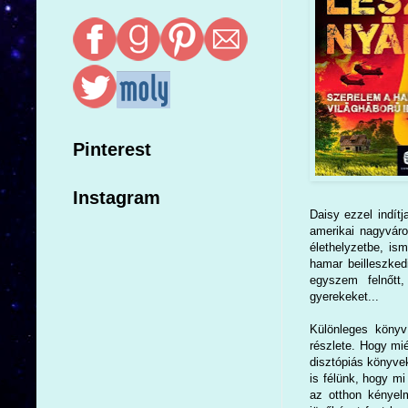
Pinterest
Instagram
Daisy ezzel indítj
amerikai nagyváro
élethelyzetbe, is
hamar beilleszked
egyszem felnőtt,
gyerekeket...
Különleges köny
részlete. Hogy mié
disztópiás könyve
is félünk, hogy mi
az otthon kényelm