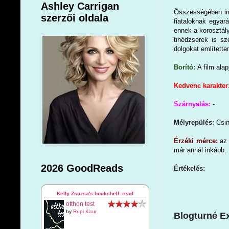
Ashley Carrigan
Összességében imá
szerzői oldala
fiataloknak egyar
ennek a korosztál
tinédzserek is s
dolgokat említette
Borító:
A film ala
Kedvenc karakter
Szárnyalás:
-
Mélyrepülés:
Csin
Érzéki mérce:
az 
már annál inkább.
2026 GoodReads
Értékelés:
Kelly Zsuzsa's bookshelf: read
otthon test
by
Rupi Kaur
Blogturné Ext