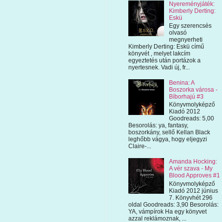
Nyereményjáték:
Kimberly Derting:
Eskü
Egy szerencsés
olvasó
megnyerheti
Kimberly Derting: Eskü című
könyvét , melyet lakcím
egyeztetés után portázok a
nyertesnek. Vadi új, fr...
Benina: A
Boszorka városa -
Bíborhajú #3
Könyvmolyképző
Kiadó 2012
Goodreads: 5,00
Besorolás: ya, fantasy,
boszorkány, sellő Kellan Black
leghőbb vágya, hogy eljegyzi
Claire-...
Amanda Hocking:
A vér szava - My
Blood Approves #1
Könyvmolyképző
Kiadó 2012 június
7. Könyvhét 296
oldal Goodreads: 3,90 Besorolás:
YA, vámpírok Ha egy könyvet
azzal reklámoznak, ...