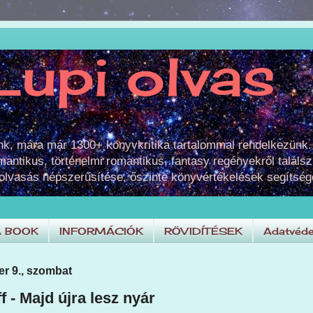
Lupi olvas
unk, mára már 1300+ könyvkritika tartalommal rendelkezünk.
omantikus, történelmi romantikus, fantasy regényekről találsz
 olvasás népszerűsítése, őszinte könyvértékelések segítség
A BOOK
INFORMÁCIÓK
RÖVIDÍTÉSEK
Adatvéde
r 9., szombat
 - Majd újra lesz nyár