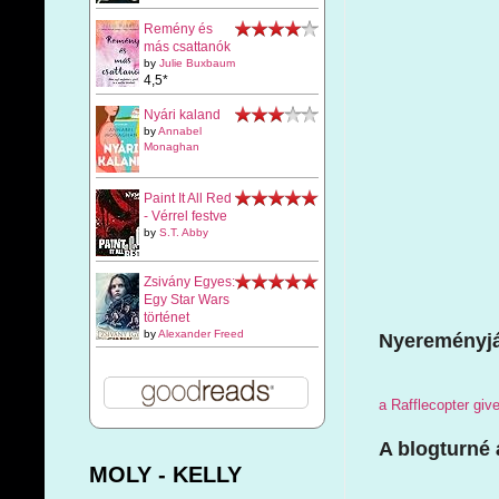
Remény és
más csattanók
by
Julie Buxbaum
4,5*
Nyári kaland
by
Annabel
Monaghan
Paint It All Red
- Vérrel festve
by
S.T. Abby
Zsivány Egyes:
Egy Star Wars
történet
by
Alexander Freed
Nyereményj
a Rafflecopter gi
A blogturné 
MOLY - KELLY