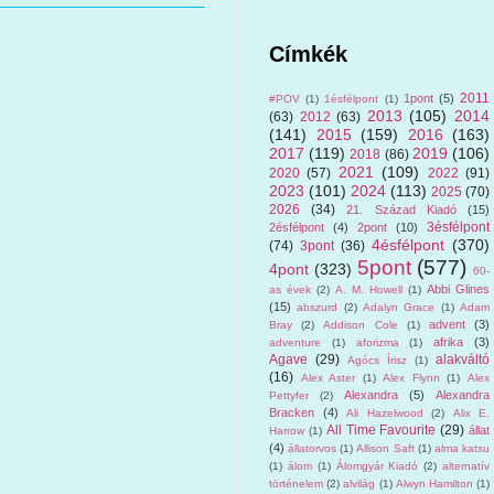
Címkék
2011
1pont
(5)
#POV
(1)
1ésfélpont
(1)
2013
(105)
2014
(63)
2012
(63)
(141)
2015
(159)
2016
(163)
2017
(119)
2019
(106)
2018
(86)
2021
(109)
2020
(57)
2022
(91)
2023
(101)
2024
(113)
2025
(70)
2026
(34)
21. Század Kiadó
(15)
3ésfélpont
2ésfélpont
(4)
2pont
(10)
4ésfélpont
(370)
(74)
3pont
(36)
5pont
(577)
4pont
(323)
60-
Abbi Glines
as évek
(2)
A. M. Howell
(1)
(15)
abszurd
(2)
Adalyn Grace
(1)
Adam
advent
(3)
Bray
(2)
Addison Cole
(1)
afrika
(3)
adventure
(1)
aforizma
(1)
Agave
(29)
alakváltó
Agócs Írisz
(1)
(16)
Alex Aster
(1)
Alex Flynn
(1)
Alex
Alexandra
(5)
Alexandra
Pettyfer
(2)
Bracken
(4)
Ali Hazelwood
(2)
Alix E.
All Time Favourite
(29)
állat
Harrow
(1)
(4)
állatorvos
(1)
Allison Saft
(1)
alma katsu
(1)
álom
(1)
Álomgyár Kiadó
(2)
alternatív
történelem
(2)
alvilág
(1)
Alwyn Hamilton
(1)