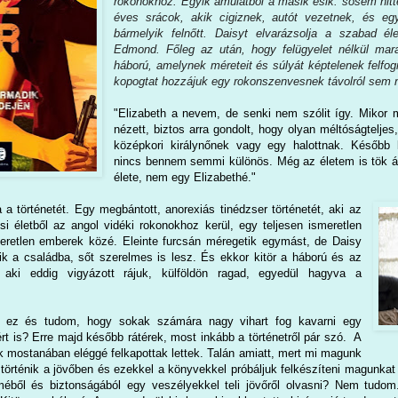
rokonokhoz. Egyik ámulatból a másik esik: sosem hitt
éves srácok, akik cigiznek, autót vezetnek, és egy
bármelyik felnőtt. Daisyt elvarázsolja a szabad é
Edmond. Főleg az után, hogy felügyelet nélkül mara
háború, amelynek méreteit és súlyát képtelenek felfo
kopogtat hozzájuk egy rokonszenvesnek távolról sem 
"Elizabeth a nevem, de senki nem szólit így. Mikor
nézett, biztos arra gondolt, hogy olyan méltóságtelj
középkori királynőnek vagy egy halottnak. Később k
nincs bennem semmi különös. Még az életem is tök át
élete, nem egy Elizabethé."
a a történetét. Egy megbántott, anorexiás tinédzser történetét, aki az
si életből az angol vidéki rokonokhoz kerül, egy teljesen ismeretlen
meretlen emberek közé. Eleinte furcsán méregetik egymást, de Daisy
ik a családba, sőt szerelmes is lesz. És ekkor kitör a háború és az
 aki eddig vigyázott rájuk, külföldön ragad, egyedül hagyva a
v ez és tudom, hogy sokak számára nagy vihart fog kavarni egy
rt is? Erre majd később rátérek, most inkább a történetről pár szó.
A
k mostanában eléggé felkapottak lettek. Talán amiatt, mert mi magunk
 történik a jövőben és ezekkel a könyvekkel próbáljuk felkészíteni magunkat
éből és biztonságából egy veszélyekkel teli jövőről olvasni? Nem tudom