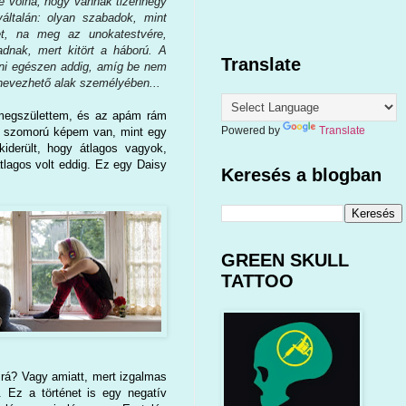
e volna, hogy vannak tizennégy
általán: olyan szabadok, mint
let, na meg az unokatestvére,
dnak, mert kitört a háború. A
Translate
gni egészen addig, amíg be nem
nevezhető alak személyében...
 megszülettem, és az apám rám
Powered by
Translate
es, szomorú képem van, mint egy
iderült, hogy átlagos vagyok,
lagos volt eddig. Ez egy Daisy
Keresés a blogban
GREEN SKULL
TATTOO
 rá? Vagy amiatt, mert izgalmas
. Ez a történet is egy negatív