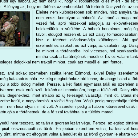
 Kitör egy háború. Az nem derül ki, hogy ki robbantotta ki és miért - de ez
 A lényeg az, hogy mi történik az emberekkel. Mi történik Daisyvel és az un
Eleinte nem különösebben sok minden, hisz annyira táv
nem veszi komolyan a háborút. Az írónő a maga mó
vezeti fel, apró részekkel adagolja az elkövetkezen
belekerülünk a sűrűjébe. A háború borzalmas, még úg
távoli, eldugott részén él. És ezt Daisy tolmácsolásában 
hisz a történet előadásmódja különleges.
Aki gyö
érzelmekhez szokott és azt várja, az csalódni fog.
Dais
be minket a történetébe, hol viccesen, hol szarkaszti
mintha csak a barátnőjének mesélne. És ez valami fant
sleges dolgokkal nem traktál minket, csak azt meséli el, ami fontos.
sz, ami sokak szemében szálka lehet: Edmond, akivel Daisy szerelembe
még fiatalabb is nála. Ez elég megbotránkoztató lenne, de ahogy halad a tör
rpül a többi dolog mellett. Persze, a két fiatal egymásra talál és szerelem
letve nem csak erről szól. Inkább azt mondanám, hogy a túlélésről. Daisy elősz
ára idegenekhez, mert inkább az új feleségét választja, mint őt. Utána me
lyzetbe kerül, a nagyvárosból a vidéki Angliába. Végül pedig megpróbálja túlél
mi nem lesz olyan, mint volt. A szerelem pedig a háború kitörésével csak 
órugója a történetnek, de a fő szál továbbra is a túlélés marad.
dül nem tetszett, az talán a gyorsan lezárt vége. Persze, az egész történet
icit összecsapottnak tűnik. Én jobban szerettem volna, ha kicsivel hos
tűnt, mintha ott elfogyott volna a lendület és az írónő gyorsan le akarta vol