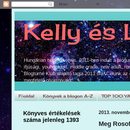
Kelly és 
Hungarian book reviews. 2011-ben indult a blog
ifjúsági, young adult, middle grade, new adult, r
Blogturné Klub alapító tagja 2013 óta. Célunk az
megfelelő olvasnivalót!
Főoldal
Könyvek a blogon A-Z
TOP 100 Y
Könyves értékelések
2013. novembe
száma jelenleg 1393
Meg Rosoff