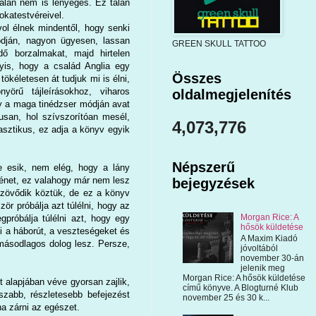
 talán nem is lényeges. Ez talán
okatestvéreivel.
ol élnek mindentől, hogy senki
dján, nagyon ügyesen, lassan
GREEN SKULL TATTOO
dő borzalmakat, majd hirtelen
yis, hogy a család Anglia egy
Összes
tökéletesen át tudjuk mi is élni,
nyörű tájleírásokhoz, viharos
oldalmegjelenítés
y a maga tinédzser módján avat
kusan, hol szívszorítóan mesél,
4,073,776
asztikus, ez adja a könyv egyik
Népszerű
 esik, nem elég, hogy a lány
ténet, ez valahogy már nem lesz
bejegyzések
 szövődik köztük, de ez a könyv
ör próbálja azt túlélni, hogy az
Morgan Rice: A
gpróbálja túlélni azt, hogy egy
hősök küldetése
ni a háborút, a veszteségeket és
A Maxim Kiadó
másodlagos dolog lesz. Persze,
jóvoltából
november 30-án
jelenik meg
Morgan Rice: A hősök küldetése
 alapjában véve gyorsan zajlik,
című könyve. A Blogturné Klub
szabb, részletesebb befejezést
november 25 és 30 k...
na zárni az egészet.