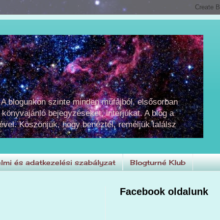
 A blogunkon szinte minden műfajból, elsősorban
 könyvajánló bejegyzéseket, interjúkat. A blog a
ével. Köszönjük, hogy benéztél, reméljük találsz
lmi és adatkezelési szabályzat
Blogturné Klub
Facebook oldalunk