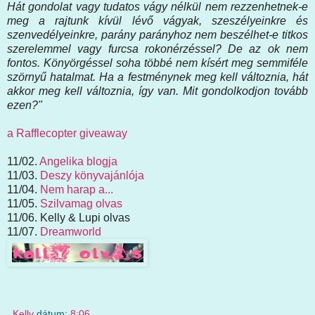
Hát gondolat vagy tudatos vágy nélkül nem rezzenhetnek-e
meg a rajtunk kívül lévő vágyak, szeszélyeinkre és
szenvedélyeinkre, parány parányhoz nem beszélhet-e titkos
szerelemmel vagy furcsa rokonérzéssel? De az ok nem
fontos. Könyörgéssel soha többé nem kísért meg semmiféle
szörnyű hatalmat. Ha a festménynek meg kell változnia, hát
akkor meg kell változnia, így van. Mit gondolkodjon tovább
ezen?"
a Rafflecopter giveaway
11/02.
Angelika blogja
11/03.
Deszy könyvajánlója
11/04.
Nem harap a...
11/05.
Szilvamag olvas
11/06. Kelly & Lupi olvas
11/07.
Dreamworld
Kelly
dátum:
8:06