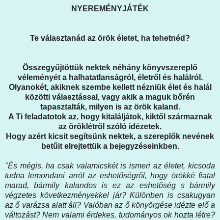
NYEREMÉNYJÁTÉK
Te választanád az örök életet, ha tehetnéd?
Összegyűjtöttük nektek néhány könyvszereplő
véleményét a halhatatlanságról, életről és halálról.
Olyanokét, akiknek szembe kellett nézniük élet és halál
közötti választással, vagy akik a maguk bőrén
tapasztalták, milyen is az örök kaland.
A Ti feladatotok az, hogy kitaláljátok, kiktől származnak
az öröklétről szóló idézetek.
Hogy azért kicsit segítsünk nektek, a szereplők nevének
betűit elrejtettük a bejegyzéseinkben.
"És mégis, ha csak valamicskét is ismeri az életet, kicsoda
tudna lemondani arról az eshetőségről, hogy örökké fiatal
marad, bármily kalandos is ez az eshetőség s bármily
végzetes következményekkel jár? Különben is csakugyan
az ő varázsa alatt áll? Valóban az ő könyörgése idézte elő a
változást? Nem valami érdekes, tudományos ok hozta létre?