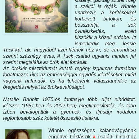
kislányt gazdag szülei még
a széltől is óvják. Winnie
unatkozik a kerítésekkel
körbevett birtokon, és
bosszantja a sok
óvintézkedés, ezért
kiszökik a közeli erdőbe. Itt
ismerkedik meg Jessie
Tuck-kal, aki nagyjából tizenhétnek néz ki, de elmondása
szerint száznégy éves. A Tuck család ugyanis minden jel
szerint megtalálta az örök élet forrását.
Az öröklét misztériumát kutató regény izgalmas formában
fogalmazza újra az emberiséggel egyidős kérdéseket: miért
vagyunk halandók, és ha tehetnénk, választanánk-e az
öregedés helyett az örökkévalóságot.
Natalie Babbitt 1975-ös fantasyje több díjat elhódított,
kétszer (1981-ben és 2002-ben) megfilmesítették, és több
ízben beválogatták a gyermek- és ifjúsági irodalom
legfontosabb száz kötetét összesítő listákra.
Winnie egészséges kalandvágyának
engedve bóklászik
a
családi birtokhoz