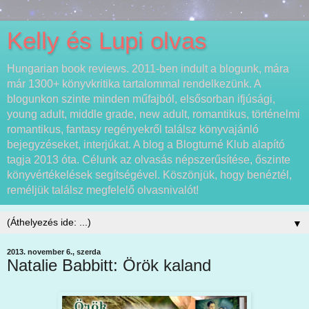
Kelly és Lupi olvas
Hungarian book reviews. 2011-ben indult a blogunk, mára
már 1300+ könyvkritika tartalommal rendelkezünk. A
blogunkon szinte minden műfajból, elsősorban ifjúsági,
young adult, middle grade, new adult, romantikus, történelmi
romantikus, fantasy regényekről találsz könyvajánló
bejegyzéseket, interjúkat. A blog a Blogturné Klub alapító
tagja 2013 óta. Célunk az olvasás népszerűsítése, őszinte
könyvértékelések segítségével. Köszönjük, hogy benéztél,
reméljük találsz megfelelő olvasnivalót!
▼
2013. november 6., szerda
Natalie Babbitt: Örök kaland