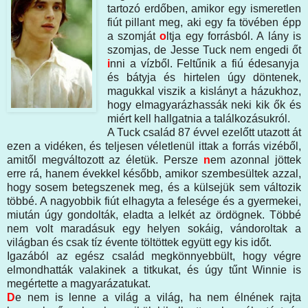
tartozó erdőben, amikor egy ismeretlen
fiút pillant meg, aki egy fa tövében épp
a szomját
o
ltja egy forrásból. A lány is
szomjas, de Jesse Tuck nem engedi őt
i
nni a vízből. Feltűnik a fiú édesanyja
és bátyja és hirtelen úgy döntenek,
magukkal viszik a kislányt a házukhoz,
hogy elmagyarázhassák neki kik ők és
miért kell hallgatnia a találkozásukról.
A Tuck család 87 évvel ezelőtt utazott át
ezen a vidéken, és teljesen véletlenül ittak a forrás vizéből,
amitől megváltozott az életük. Persze
n
em azonnal jöttek
erre rá, hanem évekkel később, amikor szembesültek azzal,
hogy sosem betegszenek meg, és a külsejük sem változik
többé. A nagyobbik fiút elhagyta a felesége és a gyermekei,
miután úgy gondolták, eladta a lelkét az ördögnek. Többé
nem volt maradásuk egy helyen sokáig, vándoroltak a
világban és csak tíz évente töltöttek együtt egy kis időt.
Igazából az egész család megkönnyebbült, hogy végre
elmondhatták valakinek a titkukat, és úgy tűnt Winnie is
megértette a magyarázatukat.
D
e nem is lenne a világ a világ, ha nem élnének rajta