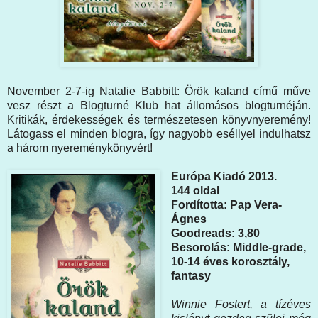
November 2-7-ig Natalie Babbitt: Örök kaland című műve
vesz részt a Blogturné Klub hat állomásos blogturnéján.
Kritikák, érdekességek és természetesen könyvnyeremény!
Látogass el minden blogra, így nagyobb eséllyel indulhatsz
a három nyereménykönyvért!
Európa Kiadó 2013.
144 oldal
Fordította: Pap Vera-
Ágnes
Goodreads: 3,80
Besorolás: Middle-grade,
10-14 éves korosztály,
fantasy
Winnie Fostert, a tízéves