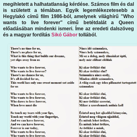
megihletett a halhatatlanság kérdése. Számos film és dal
is született a témában. Egyik legemlékezetesebb a
Hegylakó című film 1986-ból, amelynek világhírű "Who
wants to live forever" című betétdalát a Queen
előadásában mindenki ismeri. Íme az eredeti dalszöveg
és a magyar fordítás
Sikó Gábor
tollából.