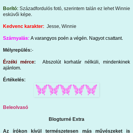
Borító:
Századfordulós fotó, szerintem talán ez lehet Winnie
esküvői képe.
Kedvenc karakter:
Jesse, Winnie
Szárnyalás:
A varangyos poén a végén. Nagyot csattant.
Mélyrepülés:
-
É
rzéki mérce
:
Abszolút korhatár nélküli, mindenkinek
ajánlom.
Értékelés:
Beleolvasó
Blogturné Extra
Az írókon kívül természetesen más művészeket is