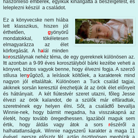
haszonleső emberek, egyikük kihallgatta a beszélgetést, és
leleplezni készül a családot.
Ez a könyvecske nem hiába
lett klasszikus, hiszen jól
érthetően,
g
yönyörű
mondatokkal, tökéletesen
elmagyarázza az élet
körforgását. A h
a
lál minden
ko
r
osztálynak nehéz téma, de egy gyereknek különösen az.
Itt azonban a 9-99 éves korosztályból bárki kezébe veheti a
könyvet, biztos vagyok benne, hogy élvezni fogja. A szerző
stílusa len
y
űgöző, a leírások költőiek, a karakterek mind
nagyon jól eltaláltak. Különösen a Tuck család tagjai,
akiknek sorsán keresztül érezhetjük át az örök élet előnyeit
és hátrányait. A két fiútestvér szeret utazni, főleg Jesse
élvezi az örök kalandot, de a szülők már elfáradtak,
szeretnének egy helyen élni. Sőt, a családfő bevallja
Winnie-nek, hogy bármit megadna, ha visszakapná az
életét, hogy tovább öregedhessen. Igazából maguk sem
értik, hogy áldás vagy átok a sors
r
észéről a
halhatatlanságuk. Winnie nagyszerű karakter a maga 11
évével, persze először fél, aztán ösztönösen megbízik a