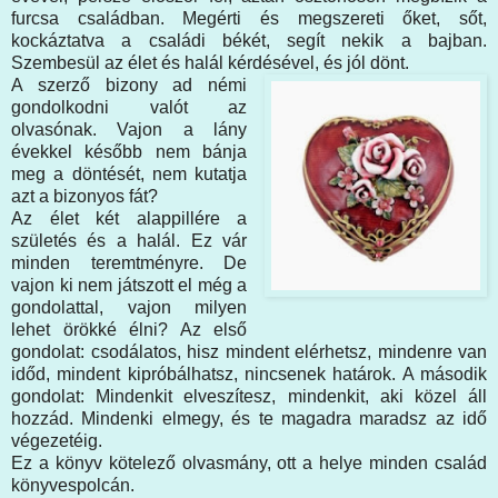
furcsa családban. Megérti és megszereti őket, sőt,
kockáztatva a családi békét, segít nekik a bajban.
Szembesül az élet és halál kérdésével, és jól dönt.
A szerző bizony ad némi
gondolkodni valót az
olvasónak. Vajon a lány
évekkel később nem bánja
meg a döntését, nem kutatja
azt a bizonyos fát?
Az élet két alappillére a
születés és a halál. Ez vár
minden teremtményre. De
vajon ki nem játszott el még a
gondolattal, vajon milyen
lehet örökké élni? Az első
gondolat: csodálatos, hisz mindent elérhetsz, mindenre van
időd, mindent kipróbálhatsz, nincsenek határok. A második
gondolat: Mindenkit elveszítesz, mindenkit, aki közel áll
hozzád. Mindenki elmegy, és te magadra maradsz az idő
végezetéig.
Ez a könyv kötelező olvasmány, ott a helye minden család
könyvespolcán.