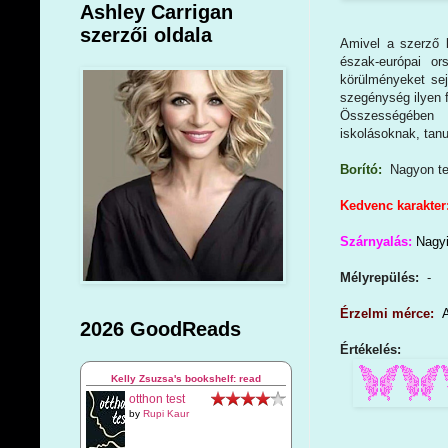
Ashley Carrigan
szerzői oldala
Amivel a szerző l
észak-európai or
körülményeket se
szegénység ilyen 
Összességében na
iskolásoknak, tan
Borító:
Nagyon tet
Kedvenc karakter
Szárnyalás:
Nagyi
Mélyrepülés:
-
Érzelmi mérce:
A
2026 GoodReads
Értékelés:
Kelly Zsuzsa's bookshelf: read
otthon test
by
Rupi Kaur