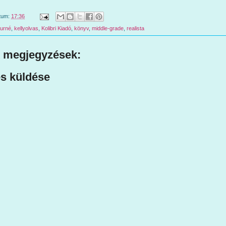
tum:
17:36
turné
,
kellyolvas
,
Kolibri Kiadó
,
könyv
,
middle-grade
,
realista
 megjegyzések:
s küldése