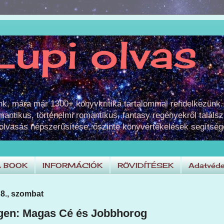
Lupi olvas
unk, mára már 1300+ könyvkritika tartalommal rendelkezünk.
omantikus, történelmi romantikus, fantasy regényekről találsz
 olvasás népszerűsítése, őszinte könyvértékelések segítség
A BOOK
INFORMÁCIÓK
RÖVIDÍTÉSEK
Adatvéde
 8., szombat
gen: Magas Cé és Jobbhorog