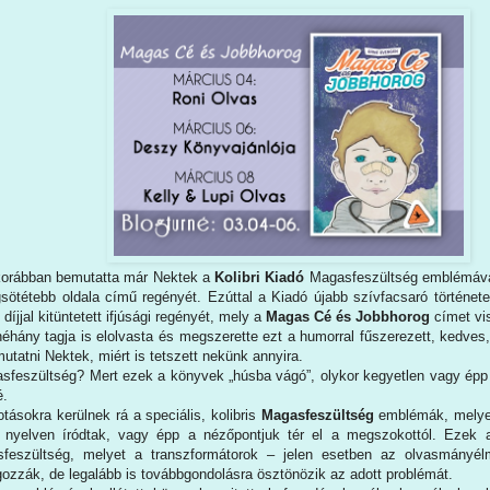
korábban bemutatta már Nektek a
Kolibri Kiadó
Magasfeszültség emblémával 
gsötétebb oldala című regényét. Ezúttal a Kiadó újabb szívfacsaró története
íjjal kitüntetett ifjúsági regényét, mely a
Magas Cé és Jobbhorog
címet vis
néhány tagja is elolvasta és megszerette ezt a humorral fűszerezett, kedve
tatni Nektek, miért is tetszett nekünk annyira.
sfeszültség? Mert ezek a könyvek „húsba vágó”, olykor kegyetlen vagy épp 
é.
otásokra kerülnek rá a speciális, kolibris
Magasfeszültség
emblémák, melyek
ű nyelven íródtak, vagy épp a nézőpontjuk tér el a megszokottól. Ezek
sfeszültség, melyet a transzformátorok – jelen esetben az olvasmányé
gozzák, de legalább is továbbgondolásra ösztönözik az adott problémát.