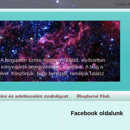
 A blogunkon szinte minden műfajból, elsősorban
 könyvajánló bejegyzéseket, interjúkat. A blog a
ével. Köszönjük, hogy benéztél, reméljük találsz
lmi és adatkezelési szabályzat
Blogturné Klub
Facebook oldalunk