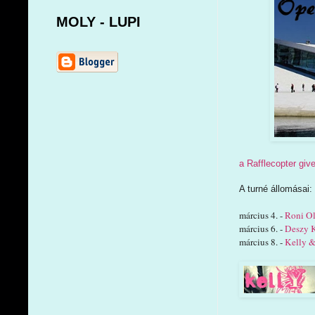
MOLY - LUPI
a Rafflecopter gi
A turné állomásai:
március 4. -
Roni O
március 6. -
Deszy 
március 8. -
Kelly &