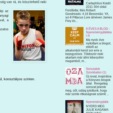
kség van rá, és köszönhető neki
Cartaphilus Kiadó
2011 304 oldal
Fordította: Illés Róbert
kép az
Goodreads: 4,16 Besorolás: YA,
anyagi
sci-fi Pittacus Lore álnéven James
val, a
Frey és...
8 ÉVES A BLOG -
ozatos
Nyereményjátékka
l !!!
Ma nyolc éve
nyitottam a blogot,
ebből az
alkalomból kerül sor erre a
bejegyzésre. Többször neki
akartam már állni kibeszélni
magamból, m...
Sorozatok
Szombaton (1)
Új rovat, inspirálva
l, korosztályos szinten.
a Könyves blogok
által. Rengeteg
sorozat jelenik
meg, sőt, odáig jutottunk, hogy
már szinte ritkaságnak számít ...
Nyereményjáték
NYERD MEG
JULIE KAGAWA: