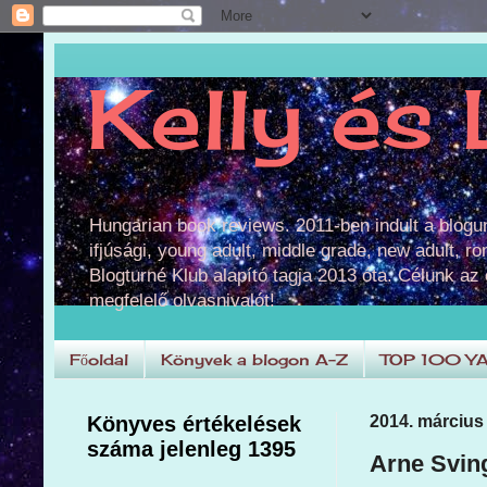
Kelly és 
Hungarian book reviews. 2011-ben indult a blog
ifjúsági, young adult, middle grade, new adult, r
Blogturné Klub alapító tagja 2013 óta. Célunk az
megfelelő olvasnivalót!
Főoldal
Könyvek a blogon A-Z
TOP 100 Y
Könyves értékelések
2014. március
száma jelenleg 1395
Arne Svin