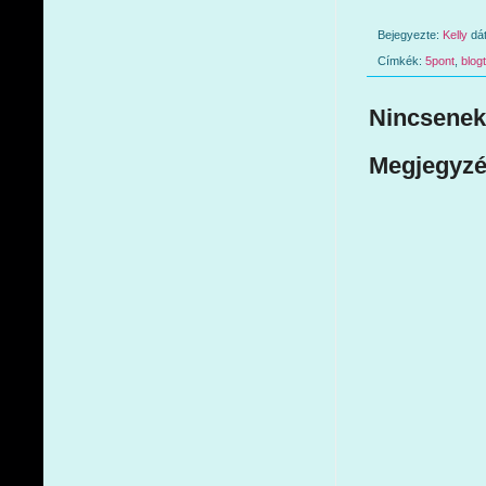
Bejegyezte:
Kelly
dá
Címkék:
5pont
,
blog
Nincsenek
Megjegyzé