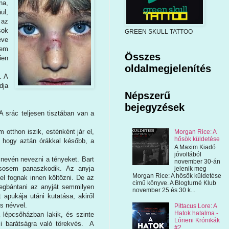
na,
ul,
 az
sok
GREEN SKULL TATTOO
éve
sem
Összes
ően
oldalmegjelenítés
. A
dja
Népszerű
bejegyzések
A srác teljesen tisztában van a
otthon iszik, esténként jár el,
Morgan Rice: A
hősök küldetése
, hogy aztán órákkal később, a
A Maxim Kiadó
jóvoltából
 nevén nevezni a tényeket. Bart
november 30-án
 sosem panaszkodik. Az anyja
jelenik meg
Morgan Rice: A hősök küldetése
 el fognak innen költözni. De az
című könyve. A Blogturné Klub
egbántani az anyját semmilyen
november 25 és 30 k...
apukája utáni kutatása, akiről
s névvel.
Pittacus Lore: A
Hatok hatalma -
a lépcsőházban lakik, és szinte
Lórieni Krónikák
azi barátságra való törekvés. A
#2