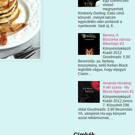
Egy szerencsés
olvasó
megnyerheti
Kimberly Derting: Eskü című
könyvét , melyet lakcím
egyeztetés után portázok a
nyertesnek. Vadi új, fr...
Benina: A
Boszorka városa -
Bíborhajú #3
Könyvmolyképző
Kiadó 2012
Goodreads: 5,00
Besorolás: ya, fantasy,
boszorkány, sellő Kellan Black
leghőbb vágya, hogy eljegyzi
Claire-...
Amanda Hocking:
A vér szava - My
Blood Approves #1
Könyvmolyképző
Kiadó 2012 június
7. Könyvhét 296
oldal Goodreads: 3,90 Besorolás:
YA, vámpírok Ha egy könyvet
azzal reklámoznak, ...
Címkék