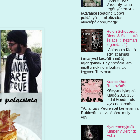
IRON KING -
Vaskirály című
regényének ARC
(Advance Reading Copy)
példányát , ami előzetes
olvasópéldány, megje...
Helen Scheuerer:
Blood & Steel - Vér
és acél (Thezmarr
legendái#1)
A Kossuth Kiadó
egy izgalmas
fantasyvel készült a műfaj
rajongóinak! Egy profécia, ami
miatt a nők nem foghatnak
fegyvert Thezmarr...
Kerstin Gier:
Rubinvörös
Könyvmolyképző
Kiadó 2010 336
oldal Goodreads:
4,23 Besorolás:
YA, fantasy Végre sort kerítettem a
Rubinvörös olvasására, mely
egy...
Nyereményjáték:
Kimberly Derting:
Eskü