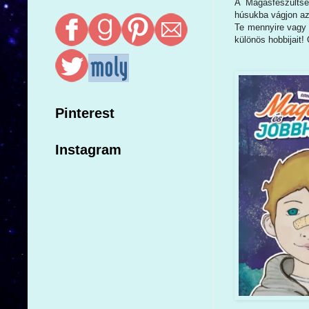
A Magasfeszültsé
húsukba vágjon az
Te mennyire vagy 
különös hobbijait!
Pinterest
Instagram