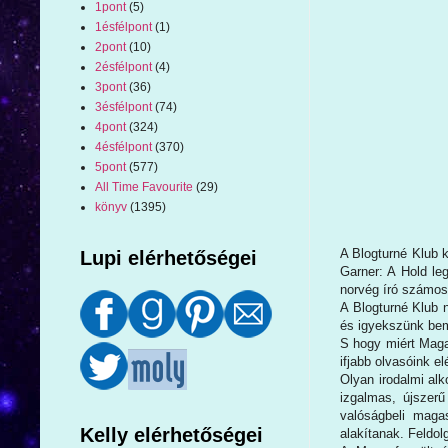
1pont
(5)
1ésfélpont
(1)
2pont
(10)
2ésfélpont
(4)
3pont
(36)
3ésfélpont
(74)
4pont
(324)
4ésfélpont
(370)
5pont
(577)
All Time Favourite
(29)
könyv
(1395)
A Blogturné Klub 
Lupi elérhetőségei
Garner: A Hold le
norvég író számos d
A Blogturné Klub 
és igyekszünk bemu
S hogy miért Maga
ifjabb olvasóink el
Olyan irodalmi alk
izgalmas, újszer
valóságbeli maga
Kelly elérhetőségei
alakítanak. Feldol