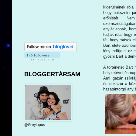
kiderülnének róla
hogy bokszolni já
erőnlétét. Nem t
szomszédságában.
anyját annak, hog
tudják róla, hogy 
fél, hogy mások el
Bart élete azonban
lány indítja el az
győzni Bart a démo
A történetet Bart 
helyzetével és nap
BLOGGERTÁRSAM
Ami igazán szívfáj
és sokszor a közö
hazatántorgó anyjá
@Greylupus