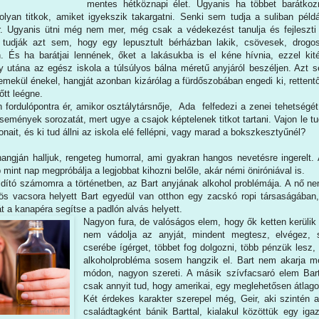
mentes hétköznapi élet. Ugyanis ha többet barátkoz
 olyan titkok, amiket igyekszik takargatni. Senki sem tudja a suliban példá
r. Ugyanis ütni még nem mer, még csak a védekezést tanulja és fejleszti
udják azt sem, hogy egy lepusztult bérházban lakik, csövesek, drogo
 És ha barátjai lennének, őket a lakásukba is el kéne hívnia, ezzel kit
y utána az egész iskola a túlsúlyos bálna méretű anyjáról beszéljen. Azt 
remekül énekel, hangját azonban kizárólag a fürdőszobában engedi ki, rettent
őtt leégne.
 fordulópontra ér, amikor osztálytársnője, Ada felfedezi a zenei tehetségét
 események sorozatát, mert ugye a csajok képtelenek titkot tartani. Vajon le tu
nait, és ki tud állni az iskola elé fellépni, vagy marad a bokszkesztyűnél?
hangján halljuk, rengeteg humorral, ami gyakran hangos nevetésre ingerelt. 
 mint nap megpróbálja a legjobbat kihozni belőle, akár némi öniróniával is.
dító számomra a történetben, az Bart anyjának alkohol problémája. A nő nem 
s vacsora helyett Bart egyedül van otthon egy zacskó ropi társaságában
t a kanapéra segítse a padlón alvás helyett.
Nagyon fura, de valóságos elem, hogy ők ketten kerülik
nem vádolja az anyját, mindent megtesz, elvégez,
cserébe ígérget, többet fog dolgozni, több pénzük lesz,
alkoholprobléma sosem hangzik el. Bart nem akarja m
módon, nagyon szereti. A másik szívfacsaró elem Bart 
csak annyit tud, hogy amerikai, egy meglehetősen átlago
Két érdekes karakter szerepel még, Geir, aki szintén 
családtagként bánik Barttal, kialakul közöttük egy ig