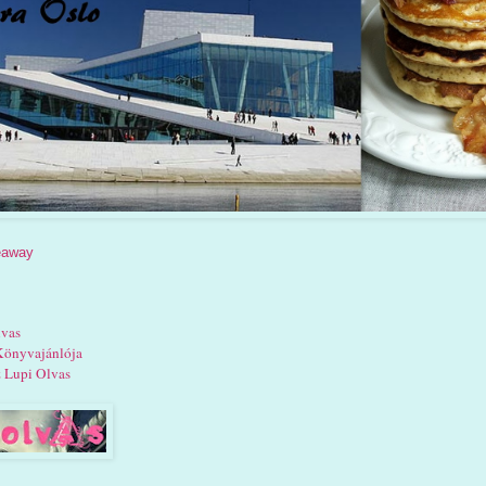
veaway
lvas
Könyvajánlója
 Lupi Olvas