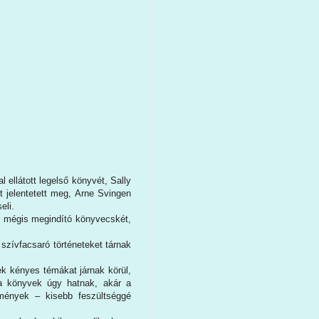
ellátott legelső könyvét, Sally
t jelentetett meg, Arne Svingen
eli.
s, mégis megindító könyvecskét,
szívfacsaró történeteket tárnak
 kényes témákat járnak körül,
 a könyvek úgy hatnak, akár a
lmények – kisebb feszültséggé