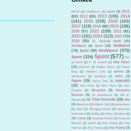
2011
1pont
(5)
#POV
(1)
1ésfélpont
(1)
2013
(105)
2014
(63)
2012
(63)
(141)
2015
(159)
2016
(163)
2017
(119)
2019
(106)
2018
(86)
2021
(109)
2020
(57)
2022
(91)
2023
(101)
2024
(113)
2025
(70)
2026
(35)
21. Század Kiadó
(15)
3ésfélpont
2ésfélpont
(4)
2pont
(10)
4ésfélpont
(370)
(74)
3pont
(36)
5pont
(577)
4pont
(324)
60-
Abbi Glines
as évek
(2)
A. M. Howell
(1)
(15)
abszurd
(2)
Adalyn Grace
(1)
Adam
advent
(3)
Bray
(2)
Addison Cole
(1)
afrika
(3)
adventure
(1)
aforizma
(1)
Agave
(29)
alakváltó
Agócs Írisz
(1)
(16)
Alex Aster
(1)
Alex Flynn
(1)
Alex
Alexandra
(5)
Alexandra
Pettyfer
(2)
Bracken
(4)
Ali Hazelwood
(2)
Alix E.
All Time Favourite
(29)
állat
Harrow
(1)
(4)
állatorvos
(1)
Allison Saft
(1)
alma katsu
(1)
álom
(1)
Álomgyár Kiadó
(2)
alternatív
történelem
(2)
alvilág
(1)
Alwyn Hamilton
(1)
Ally Carter
(3)
Amanda Peters
(1)
Amanda
Weaver
(1)
amish
(1)
Amy Ewing
(2)
Amy
Ana Huang
(3)
Harmon
(2)
Amy Tintera
(1)