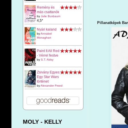
Remény és
más csattanók
by
Julie Buxbaum
4,5*
Pillanatképek Bar
Nyári kaland
by
Annabel
Monaghan
Paint It All Red
- Vérrel festve
by
S.T. Abby
Zsivány Egyes:
Egy Star Wars
történet
by
Alexander Freed
MOLY - KELLY