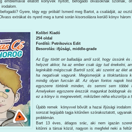
g emblémával ellátott könyvek nyitott, befogadó olvasóknak szólnak, o
 irodalom.
befogadó? Gyere, tégy egy próbát! Ismerd meg Bartot, a családját, az osztá
 Olvass extrákat és nyerd meg a turné során kisorsolásra kerülő könyv három
Kolibri Kiadó
254 oldal
Fordító: Petrikovics Edit
Besorolás: ifjúsági, middle-grade
Az Egy törött orr balladája arról szól, hogy üssünk é
helyzet akkor, ha az ember csak úgy tud énekelni, a
leginkább mégiscsak Bartról szól, aki szerint az élet 
ha negatívak vagyunk. Megismerjük a titoktartásra k
mindig olyan furcsán áll. Az olyan fontos napok his
egyszerre történik minden, és semmi sem többé le
Amelyeken egyszerre érezzük magunkat boldognak és
ez a könyv is megnevetett, miközben néha elszorítja a t
Újabb remek könyvvel bővült a hazai ifjúsági irodalom
sorozat legújabb tagja kitűnően szórakoztatott, ugyanak
problémán.
Bart 13 éves, átlagos srác, aki nem igazán szere
kitűnni a társai közül, nagyon is megfelel neki a feltű