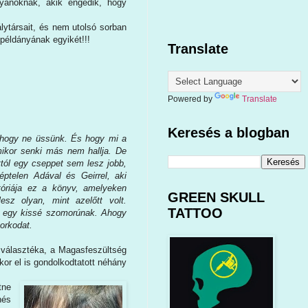
lyanoknak, akik engedik, hogy
lytársait, és nem utolsó sorban
 példányának egyikét!!!
Translate
Powered by
Translate
Keresés a blogban
s hogy ne üssünk. És hogy mi a
mikor senki más nem hallja. De
attól egy cseppet sem lesz jobb,
éptelen Adával és Geirrel, aki
tóriája ez a könyv, amelyeken
GREEN SKULL
sz olyan, mint azelőtt volt.
TATTOO
 egy kissé szomorúnak. Ahogy
orkodat.
 választéka, a Magasfeszültség
kor el is gondolkodtatott néhány
tne
nés