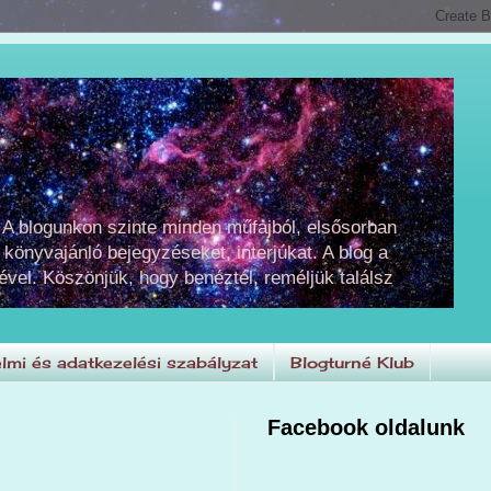
 A blogunkon szinte minden műfajból, elsősorban
 könyvajánló bejegyzéseket, interjúkat. A blog a
ével. Köszönjük, hogy benéztél, reméljük találsz
lmi és adatkezelési szabályzat
Blogturné Klub
Facebook oldalunk