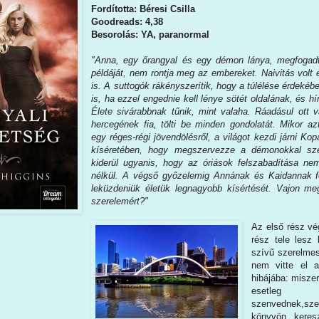
Fordította: Béresi Csilla
Goodreads: 4,38
Besorolás: YA, paranormal
"Anna, egy őrangyal és egy démon lánya, megfogad
példáját, nem rontja meg az embereket. Naivitás volt
is. A suttogók rákényszerítik, hogy a túlélése érdeké
is, ha ezzel engednie kell lénye sötét oldalának, és hír
Élete sivárabbnak tűnik, mint valaha. Ráadásul ott
hercegének fia, tölti be minden gondolatát. Mikor az
egy réges-régi jövendölésről, a világot kezdi járni K
kíséretében, hogy megszervezze a démonokkal sze
kiderül ugyanis, hogy az óriások felszabadítása 
nélkül. A végső győzelemig Annának és Kaidannak fél
leküzdeniük életük legnagyobb kísértését. Vajon meg
szerelemért?"
Az első rész vé
rész tele lesz
szívű szerelmes
nem vitte el 
hibájába: miszer
esetleg
szenvednek,sz
könyvön keres