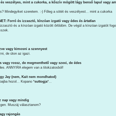
és veszélyes, mint a cukorka, a kőszív mögött lágy benső lapul vagy am
? Mindegyiket szeretem. :-) Főleg a sötét és veszélyest... mint a cukorka
: Forró és izzasztó, kínzóan izgató vagy édes és ártatlan
izzasztó és a kínzóan izgató között őrlődöm. De végül a kínzóan izgatót fog
sszek.
őzve vagy kimosni a szennyest
ni, de úton az igazi.
tos vagy rossz, de megmenthető vagy szexi, de édes
des. ANNYIRA elegem van a titokzatosból!
agy Jay (nem, Kait nem mondhatod)
bajba hozol... Kopano *
suttogja
*...
sz nap vagy mindig
s igen. Muszáj választanom?
agy rajongás