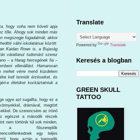
Translate
ta, hogy soha nem követi apja
 ez tőle. Ahogy sok minden más
ben megszegje fogadalmát, akkor
hedtté válni iskolatársai között.
Powered by
Translate
 van Kaidan Rowe is, a Bujaság
tán váratlanul tudomást szerez
Keresés a blogban
opano – a Harag hercegének fia –
mbeni ellenállást. Hamarosan
nem mehet vérre menő küzdelem
re kell tenniük érzéseiket, és
éri-e életüket kockáztatniuk a
GREEN SKULL
TATTOO
ge ugye azt sugallta, hogy ez a
 könnyekkel, drámával, megtört
ekkel. De szerencsére az írónő
az egészet a második részek
int nem történik túl sok minden,
 a főszereplők
erencsétlenkednek egy teljes
ztül, hogy aztán a harmadik