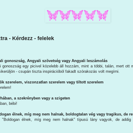
ra - Kérdezz - felelek
i gonoszság, Angyali szövetség vagy Angyali leszámolás
 gonoszság egy picivel közelebb áll hozzám, mint a többi, talán, mert ott
ikerüljön - csupán tiszta inspirációból fakadt szórakozás volt megírni.
 szerelem, viszonzatlan szerelem vagy tiltott szerelem
erelem!
ában, a szekrényben vagy a szigeten
ban, bébi!
gan élnek, míg meg nem halnak, boldogtalan vég vagy tragikus, de re
"Boldogan élnek, míg meg nem halnak" típusú lány vagyok, de addig a