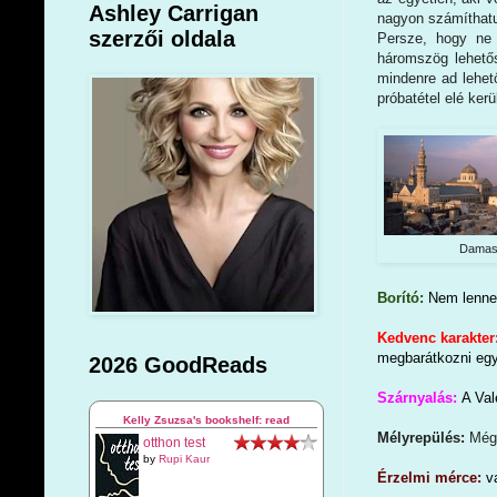
Ashley Carrigan
nagyon számíthatu
szerzői oldala
Persze, hogy ne 
háromszög lehető
mindenre ad lehet
próbatétel elé ker
Damas
Borító:
Nem lenne 
Kedvenc karakter
megbarátkozni egye
2026 GoodReads
Szárnyalás:
A Val
Kelly Zsuzsa's bookshelf: read
Mélyrepülés:
Még
otthon test
by
Rupi Kaur
Érzelmi mérce:
v