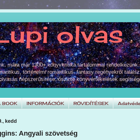
Lupi olvas
unk, mára már 1300+ könyvkritika tartalommal rendelkezünk.
omantikus, történelmi romantikus, fantasy regényekről találsz
 olvasás népszerűsítése, őszinte könyvértékelések segítség
A BOOK
INFORMÁCIÓK
RÖVIDÍTÉSEK
Adatvéde
9., kedd
gins: Angyali szövetség