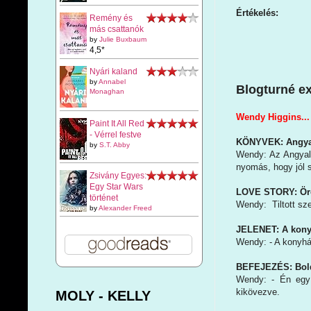
Értékelés:
Remény és
más csattanók
by
Julie Buxbaum
4,5*
Nyári kaland
by
Annabel
Blogturné ext
Monaghan
Wendy Higgins...
Paint It All Red
- Vérrel festve
KÖNYVEK: Angyal
by
S.T. Abby
Wendy: Az Angyali
nyomás, hogy jól s
Zsivány Egyes:
Egy Star Wars
LOVE STORY: Örök
történet
Wendy: Tiltott sz
by
Alexander Freed
JELENET: A konyh
Wendy: - A konyhá
BEFEJEZÉS: Boldo
Wendy: - Én egy 
kikövezve.
MOLY - KELLY