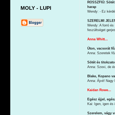
ROSSZFIÚ: Sötét 
harap
MOLY - LUPI
Wendy: - Ez kérdés
SZERELMI JELENET
Wendy: A forró és 
feszültséget gerje
Anna Whitt...
Úton, vacsorát f
Anna: Szeretek főz
Sötét és titokza
Anna: Szexi, de é
Blake, Kopano v
Anna: Ájvé! Nagy 
Kaidan Rowe...
Egész éjjel, egé
Kai: Igen, igen é
Szerelem, vágy v