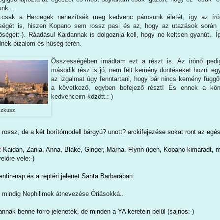
nk...
csak a Hercegek nehezítsék meg kedvenc párosunk életét, így az írónő
ségét is, hiszen Kopano sem rossz pasi és az, hogy az utazások során
őséget:-). Ráadásul Kaidannak is dolgoznia kell, hogy ne keltsen gyanút..
ülnek bizalom és hűség terén.
Összességében imádtam ezt a részt is. Az írónő pedi
második rész is jó, nem félt kemény döntéseket hozni egy
az izgalmat úgy fenntartani, hogy bár nincs kemény füg
a következő, egyben befejező részt! És ennek a kön
kedvenceim között.:-)
zkusz
rossz, de a két borítómodell bárgyú? unott? arckifejezése sokat ront az egé
:
Kaidan, Zania, Anna, Blake, Ginger, Marna, Flynn (igen, Kopano kimaradt, 
lőre vele:-)
entin-nap és a reptéri jelenet Santa Barbarában
 mindig Nephilimek átnevezése Óriásokká..
annak benne forró jelenetek, de minden a YA keretein belül (sajnos:-)