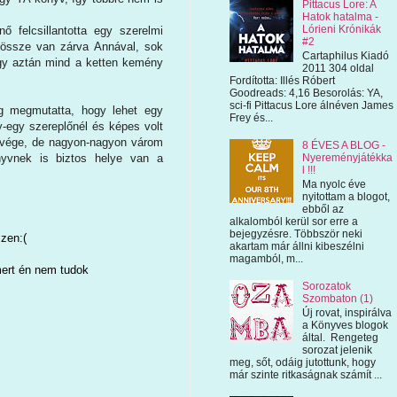
Pittacus Lore: A
Hatok hatalma -
Lórieni Krónikák
 felcsillantotta egy szerelmi
#2
 össze van zárva Annával, sok
Cartaphilus Kiadó
 Így aztán mind a ketten kemény
2011 304 oldal
Fordította: Illés Róbert
Goodreads: 4,16 Besorolás: YA,
sci-fi Pittacus Lore álnéven James
g megmutatta, hogy lehet egy
Frey és...
-egy szereplőnél és képes volt
gővége, de nagyon-nagyon várom
8 ÉVES A BLOG -
yvnek is biztos helye van a
Nyereményjátékka
l !!!
Ma nyolc éve
nyitottam a blogot,
ebből az
alkalomból kerül sor erre a
bejegyzésre. Többször neki
szen:(
akartam már állni kibeszélni
magamból, m...
mert én nem tudok
Sorozatok
Szombaton (1)
Új rovat, inspirálva
a Könyves blogok
által. Rengeteg
sorozat jelenik
meg, sőt, odáig jutottunk, hogy
már szinte ritkaságnak számít ...