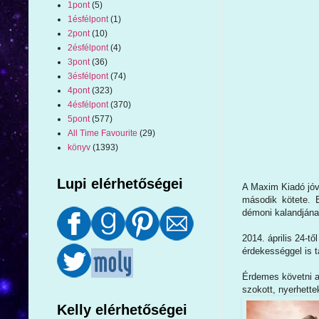
1pont
(5)
1ésfélpont
(1)
2pont
(10)
2ésfélpont
(4)
3pont
(36)
3ésfélpont
(74)
4pont
(323)
4ésfélpont
(370)
5pont
(577)
All Time Favourite
(29)
könyv
(1393)
Lupi elérhetőségei
A Maxim Kiadó jóv
második kötete. 
démoni kalandjának
2014. április 24-t
érdekességgel is t
Érdemes követni a 
szokott, nyerhettek
Kelly elérhetőségei