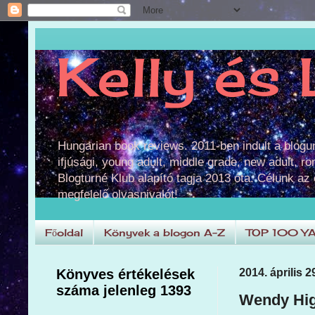
Kelly és 
Hungarian book reviews. 2011-ben indult a blog
ifjúsági, young adult, middle grade, new adult, r
Blogturné Klub alapító tagja 2013 óta. Célunk az
megfelelő olvasnivalót!
Főoldal
Könyvek a blogon A-Z
TOP 100 Y
Könyves értékelések
2014. április 2
száma jelenleg 1393
Wendy Hig