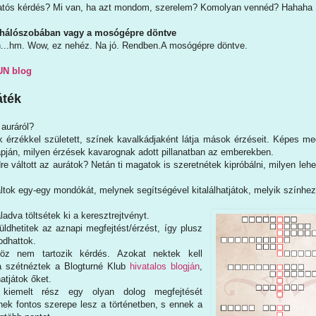
ratós kérdés? Mi van, ha azt mondom, szerelem? Komolyan vennéd? Hahaha
 hálószobában vagy a mosógépre döntve
Én...hm. Wow, ez nehéz. Na jó. Rendben.A mosógépre döntve.
UN blog
áték
 auráról?
k érzékkel született, színek kavalkádjaként látja mások érzéseit. Képes me
apján, milyen érzések kavarognak adott pillanatban az emberekben.
dre váltott az aurátok? Netán ti magatok is szeretnétek kipróbálni, milyen l
ltok egy-egy mondókát, melynek segítségével kitalálhatjátok, melyik színhez 
ladva töltsétek ki a keresztrejtvényt.
ldhetitek az aznapi megfejtést/érzést, így plusz
odhattok.
öz nem tartozik kérdés. Azokat nektek kell
ha szétnéztek a Blogturné Klub
hivatalos blogján
,
atjátok őket.
kiemelt rész egy olyan dolog megfejtését
nek fontos szerepe lesz a történetben, s ennek a