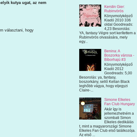
elyik kutya ugat, az nem
Kerstin Gier:
Rubinvörös
Könyvmolyképző
Kiadó 2010 336
oldal Goodreads:
4,23 Besorolás:
om választani, hogy
YA, fantasy Végre sort kerítettem a
Rubinvörös olvasására, mely
egy...
Benina: A
Boszorka városa -
Bíborhajú #3
Könyvmolyképző
Kiadó 2012
Goodreads: 5,00
Besorolás: ya, fantasy,
boszorkány, sellő Kellan Black
leghőbb vágya, hogy eljegyzi
Claire-...
Simone Elkeles
Fan Club Hungary
Akár így is
jellemezhetném a
szombati Simon
Elkeles dedikálás
t, mint a magyarországi Simone
Elkeles Fan Club első találkozója.
Az első ...