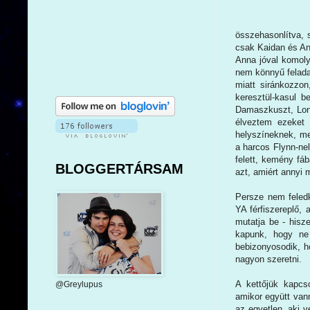
összehasonlítva, s
csak Kaidan és An
Anna jóval komoly
nem könnyű felada
miatt siránkozzon
keresztül-kasul 
Damaszkuszt, Lond
élveztem ezeket a
helyszíneknek, mer
a harcos Flynn-nel
felett, kemény fá
BLOGGERTÁRSAM
azt, amiért annyi 
Persze nem feled
YA férfiszereplő, 
mutatja be - hisze
kapunk, hogy ne
bebizonyosodik, h
nagyon szeretni.
A kettőjük kapcs
@Greylupus
amikor együtt vann
az egyetlen, aki 