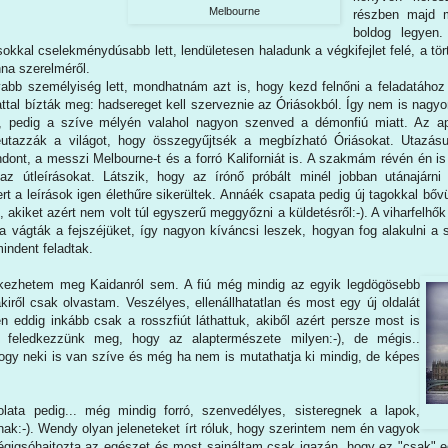
Melbourne
részben majd m
boldog legyen
okkal cselekménydúsabb lett, lendületesen haladunk a végkifejlet felé, a tö
na szerelméről.
abb személyiség lett, mondhatnám azt is, hogy kezd felnőni a feladatához -
ttal bízták meg: hadsereget kell szerveznie az Óriásokból. Így nem is nagyo
, pedig a szíve mélyén valahol nagyon szenved a démonfiú miatt. Az apj
beutazzák a világot, hogy összegyűjtsék a megbízható Óriásokat. Utazásu
ont, a messzi Melbourne-t és a forró Kaliforniát is. A szakmám révén én i
z útleírásokat. Látszik, hogy az írónő próbált minél jobban utánajárni (
t a leírások igen élethűre sikerültek. Annáék csapata pedig új tagokkal bővül
, akiket azért nem volt túl egyszerű meggyőzni a küldetésről:-). A viharfelhők
ba vágták a fejszéjüket, így nagyon kíváncsi leszek, hogyan fog alakulni a 
mindent feladtak.
kezhetem meg Kaidanról sem. A fiú még mindig az egyik legdögösebb
akiről csak olvastam. Veszélyes, ellenállhatatlan és most egy új oldalát
n eddig inkább csak a rosszfiút láthattuk, akiből azért persze most is
 feledkezzünk meg, hogy az alaptermészete milyen:-), de mégis..
ogy neki is van szíve és még ha nem is mutathatja ki mindig, de képes
olata pedig... még mindig forró, szenvedélyes, sisteregnek a lapok,
ak:-). Wendy olyan jeleneteket írt róluk, hogy szerintem nem én vagyok
végigsóhajtozta az egészet és most sajnáltam csak igazán, hogy ez "csak" 