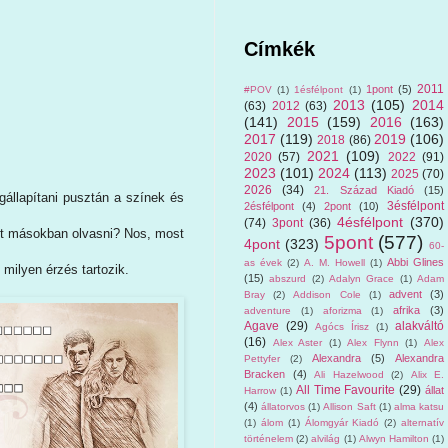
Címkék
2011
1pont
(5)
#POV
(1)
1ésfélpont
(1)
2013
(105)
2014
(63)
2012
(63)
(141)
2015
(159)
2016
(163)
2017
(119)
2019
(106)
2018
(86)
2021
(109)
2020
(57)
2022
(91)
2023
(101)
2024
(113)
2025
(70)
2026
(34)
21. Század Kiadó
(15)
gállapítani pusztán a színek és
3ésfélpont
2ésfélpont
(4)
2pont
(10)
4ésfélpont
(370)
(74)
3pont
(36)
ehet másokban olvasni? Nos, most
5pont
(577)
4pont
(323)
60-
Abbi Glines
as évek
(2)
A. M. Howell
(1)
milyen érzés tartozik.
(15)
abszurd
(2)
Adalyn Grace
(1)
Adam
advent
(3)
Bray
(2)
Addison Cole
(1)
afrika
(3)
adventure
(1)
aforizma
(1)
Agave
(29)
alakváltó
Agócs Írisz
(1)
(16)
Alex Aster
(1)
Alex Flynn
(1)
Alex
Alexandra
(5)
Alexandra
Pettyfer
(2)
Bracken
(4)
Ali Hazelwood
(2)
Alix E.
All Time Favourite
(29)
állat
Harrow
(1)
(4)
állatorvos
(1)
Allison Saft
(1)
alma katsu
(1)
álom
(1)
Álomgyár Kiadó
(2)
alternatív
történelem
(2)
alvilág
(1)
Alwyn Hamilton
(1)