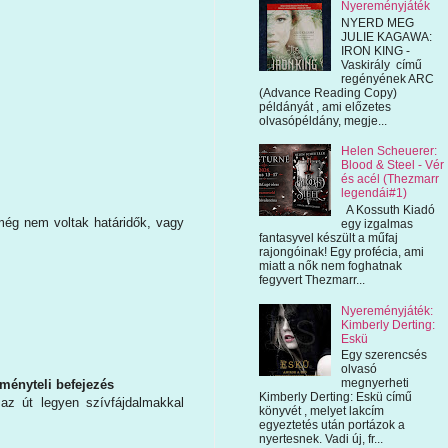
Nyereményjáték
NYERD MEG
JULIE KAGAWA:
IRON KING -
Vaskirály című
regényének ARC
(Advance Reading Copy)
példányát , ami előzetes
olvasópéldány, megje...
Helen Scheuerer:
Blood & Steel - Vér
és acél (Thezmarr
legendái#1)
A Kossuth Kiadó
 még nem voltak határidők, vagy
egy izgalmas
fantasyvel készült a műfaj
rajongóinak! Egy profécia, ami
miatt a nők nem foghatnak
fegyvert Thezmarr...
Nyereményjáték:
Kimberly Derting:
Eskü
Egy szerencsés
olvasó
megnyerheti
ményteli befejezés
Kimberly Derting: Eskü című
z út legyen szívfájdalmakkal
könyvét , melyet lakcím
egyeztetés után portázok a
nyertesnek. Vadi új, fr...