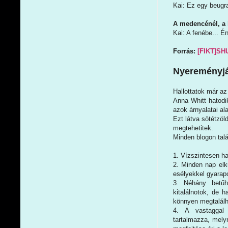
Kai: Ez egy beug
A medencénél, a
Kai: A fenébe... 
Forrás:
[FIKT]SH
Nyereményj
Hallottatok már az
Anna Whitt hatodi
azok árnyalatai al
Ezt látva sötétzöl
megtehetitek.
Minden blogon talá
1. Vízszintesen ha
2. Minden nap elkü
esélyekkel gyarap
3. Néhány betűh
kitalálnotok, de 
könnyen megtalálh
4. A vastaggal 
tartalmazza, mely