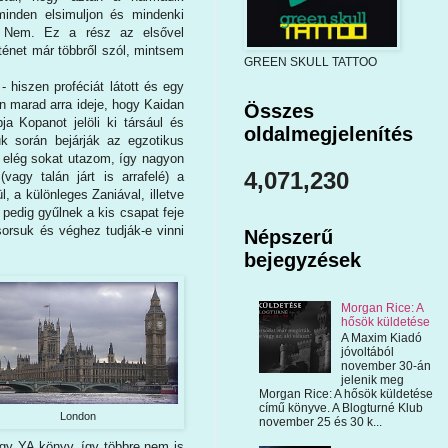
inden elsimuljon és mindenki
. Nem. Ez a rész az elsővel
rténet már többről szól, mintsem
GREEN SKULL TATTOO
 hiszen proféciát látott és egy
n marad arra ideje, hogy Kaidan
Összes
a Kopanot jelöli ki társául és
oldalmegjelenítés
k során bejárják az egzotikus
s elég sokat utazom, így nagyon
4,071,230
vagy talán járt is arrafelé) a
, a különleges Zaniával, illetve
 pedig gyűlnek a kis csapat feje
sorsuk és véghez tudják-e vinni
Népszerű
bejegyzések
Morgan Rice: A
hősök küldetése
A Maxim Kiadó
jóvoltából
november 30-án
jelenik meg
Morgan Rice: A hősök küldetése
című könyve. A Blogturné Klub
London
november 25 és 30 k...
egy YA könyv, így többre nem is