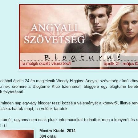
oltából április 24-én megjelenik Wendy Higgins: Angyali szövetség című kön
Ennek örömére a Blogturné Klub tizenhárom bloggere egy blogturné kerete
 folytatását!
ől minden nap egy-egy blogger teszi közzé a véleményét a könyvről, illetve re
alálkozhattok majd, ha velünk tartotok.
turnét, ugyanis nem csak plusz információkat tudhattok meg a könyvről és sz
 is!
Maxim Kiadó, 2014
384 oldal