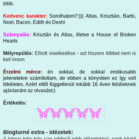
több.
Kedvenc karakter:
Sorolhatom?:))) Atlas, Krisztián, Barbi,
Noel, Bacon, Edith és Deshi
Szárnyalás:
Krisztán és Atlas, illetve a House of Broken
Hearts
Mélyrepülés:
Elliott viselkedése - azt hiszem többet nem is
kell írnom
Érzelmi mérce:
én sokkal, de sokkal erotikusabb
jelenetekre számítottam, de ebben a könyvben ez így volt
tökéletes. Azért ettől függetlenül inkább 16 éven felülieknek
ajánlanám az olvasást:)
Értékelés:
Blogturné extra - idézetek:
A könyv telis tele van jobbnál-jobb idézetekkel, ezek közül