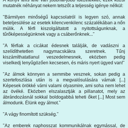
mutatnék néhányat nekem tetszőt a teljesség igénye nélkül:
"Bármilyen minőségű kapcsolatról is legyen szó, annak
beteljesülése az esetek kilencvenkilenc százalékában a nőn
múlik. A férfi kiszolgáltatott a nyitottságunknak, a
tűrőképességünknek vagy a csáberőnknek..."
"A férfiak a cicákat édesnek találják, de vadászni a
szelídíthetetlen nagymacskákra szeretnek. Tűnj
kiszámíthatatlanul veszedelmesnek, eközben pedig
viselkedj lenyűgözően kecsesen, és máris nyert ügyed van!"
"Az álmok könnyen a semmibe vesznek, sokan pedig a
szertefoszlása után is a megvalósulására várnak [...]
Képesek örökké várni valami olyasmire, ami soha nem lehet
az övéké. Eközben elszalasztják a pillanatot, mely az
ábrándozásnál sokkal boldogabbá teheti őket [...] Most sem
álmodunk. Élünk egy álmot."
"A vágy finomított szükség."
"Az emberek naphosszat kommunikálnak egymással, de