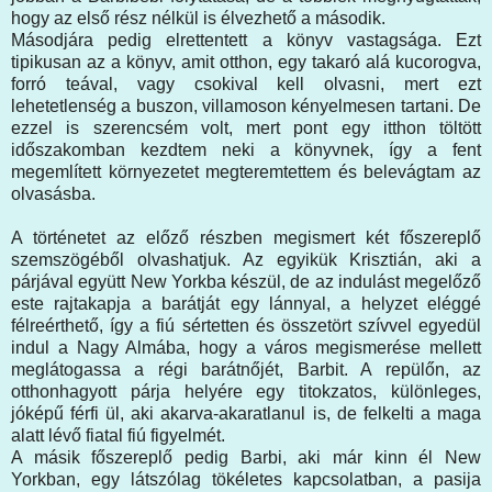
hogy az első rész nélkül is élvezhető a második.
Másodjára pedig elrettentett a könyv vastagsága. Ezt
tipikusan az a könyv, amit otthon, egy takaró alá kucorogva,
forró teával, vagy csokival kell olvasni, mert ezt
lehetetlenség a buszon, villamoson kényelmesen tartani. De
ezzel is szerencsém volt, mert pont egy itthon töltött
időszakomban kezdtem neki a könyvnek, így a fent
megemlített környezetet megteremtettem és belevágtam az
olvasásba.
A történetet az előző részben megismert két főszereplő
szemszögéből olvashatjuk. Az egyikük Krisztián, aki a
párjával együtt New Yorkba készül, de az indulást megelőző
este rajtakapja a barátját egy lánnyal, a helyzet eléggé
félreérthető, így a fiú sértetten és összetört szívvel egyedül
indul a Nagy Almába, hogy a város megismerése mellett
meglátogassa a régi barátnőjét, Barbit. A repülőn, az
otthonhagyott párja helyére egy titokzatos, különleges,
jóképű férfi ül, aki akarva-akaratlanul is, de felkelti a maga
alatt lévő fiatal fiú figyelmét.
A másik főszereplő pedig Barbi, aki már kinn él New
Yorkban, egy látszólag tökéletes kapcsolatban, a pasija