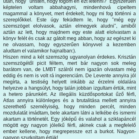
után, hogy "úristen, hogy fogom én ezt letenni?" Egyszerűen
képtelen voltam abbahagyni, mindenhová cipeltem
magammal a könyvet, mert érdekelt, hogy mi fog történni a
szereplőkkel. Este úgy feküdtem le, hogy "még egy
szemszöget elolvasok, aztán elmegyek aludni", amiből
aztán az lett, hogy majdnem egy este alatt elolvastam a
könyv felét és csak az gátolt meg abban, hogy az egészet ki
ne olvassam, hogy egyszerűen könyvvel a kezemben
aludtam el valamikor hajnalban:).
Hiszen mind a két szemszög ugyanolyan érdekes. Krisztán
szemszögétől picit féltem, mert bár nagyon sok meleg
barátom van, de LMBT szálról nem igazán olvastam még
eddig és nem is volt rá ingerenciám. De Levente annyira jól
megírta, a testiség helyett inkább az érzelmi oldalára
helyezve a hangsúlyt, hogy talán jobban izgultam értük, mint
a hetero párunkért. Az illegális küzdősportokat űző férfi,
Atlas annyira különleges és a brutalitása mellett annyira
szerethető személyiség, hogy minden percét, minden
mozdulatát imádtam, bele akartam látni a lelkébe és ismerni
akartam a történetét. Egy jóképű és valahol a sziklapáncél
mögött egy nagyon jólelkű férfi, akinek csak a megfelelő
ember kellene, hogy megrepessze ezt a burkot. Nagyon-
nagyon szurkoltam értük!