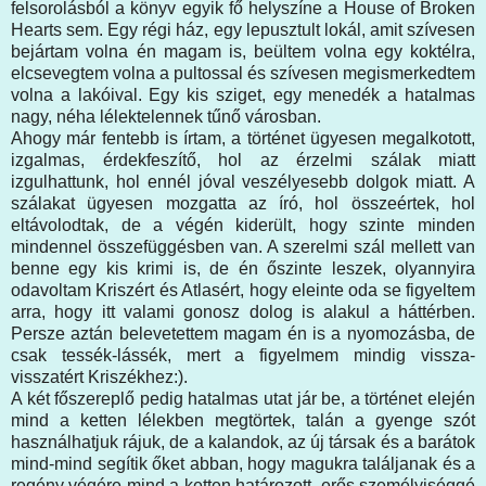
felsorolásból a könyv egyik fő helyszíne a House of Broken
Hearts sem. Egy régi ház, egy lepusztult lokál, amit szívesen
bejártam volna én magam is, beültem volna egy koktélra,
elcsevegtem volna a pultossal és szívesen megismerkedtem
volna a lakóival. Egy kis sziget, egy menedék a hatalmas
nagy, néha lélektelennek tűnő városban.
Ahogy már fentebb is írtam, a történet ügyesen megalkotott,
izgalmas, érdekfeszítő, hol az érzelmi szálak miatt
izgulhattunk, hol ennél jóval veszélyesebb dolgok miatt. A
szálakat ügyesen mozgatta az író, hol összeértek, hol
eltávolodtak, de a végén kiderült, hogy szinte minden
mindennel összefüggésben van. A szerelmi szál mellett van
benne egy kis krimi is, de én őszinte leszek, olyannyira
odavoltam Kriszért és Atlasért, hogy eleinte oda se figyeltem
arra, hogy itt valami gonosz dolog is alakul a háttérben.
Persze aztán belevetettem magam én is a nyomozásba, de
csak tessék-lássék, mert a figyelmem mindig vissza-
visszatért Kriszékhez:).
A két főszereplő pedig hatalmas utat jár be, a történet elején
mind a ketten lélekben megtörtek, talán a gyenge szót
használhatjuk rájuk, de a kalandok, az új társak és a barátok
mind-mind segítik őket abban, hogy magukra találjanak és a
regény végére mind a ketten határozott, erős személyiséggé