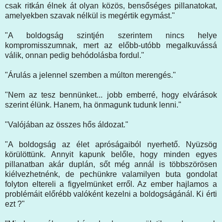
csak ritkán élnek át olyan közös, bensőséges pillanatokat,
amelyekben szavak nélkül is megértik egymást."
"A boldogság szintjén szerintem nincs helye
kompromisszumnak, mert az előbb-utóbb megalkuvássá
válik, onnan pedig behódolásba fordul."
"Árulás a jelennel szemben a múlton merengés."
"Nem az tesz bennünket... jobb emberré, hogy elvárások
szerint élünk. Hanem, ha önmagunk tudunk lenni."
"Valójában az összes hős áldozat."
"A boldogság az élet apróságaiból nyerhető. Nyüzsög
körülöttünk. Annyit kapunk belőle, hogy minden egyes
pillanatban akár duplán, sőt még annál is többszörösen
kiélvezhetnénk, de pechünkre valamilyen buta gondolat
folyton eltereli a figyelmünket erről. Az ember hajlamos a
problémáit előrébb valóként kezelni a boldogságánál. Ki érti
ezt ?"