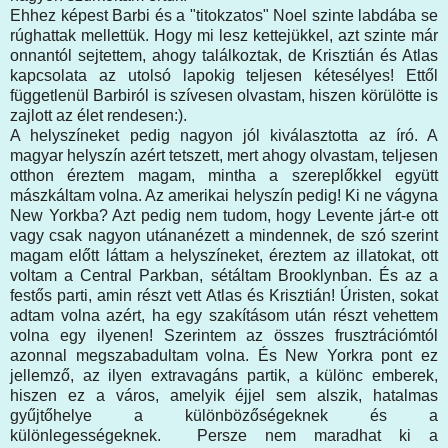
Ehhez képest Barbi és a "titokzatos" Noel szinte labdába se
rúghattak mellettük. Hogy mi lesz kettejükkel, azt szinte már
onnantól sejtettem, ahogy találkoztak, de Krisztián és Atlas
kapcsolata az utolsó lapokig teljesen kétesélyes! Ettől
függetlenül Barbiról is szívesen olvastam, hiszen körülötte is
zajlott az élet rendesen:).
A helyszíneket pedig nagyon jól kiválasztotta az író. A
magyar helyszín azért tetszett, mert ahogy olvastam, teljesen
otthon éreztem magam, mintha a szereplőkkel együtt
mászkáltam volna. Az amerikai helyszín pedig! Ki ne vágyna
New Yorkba? Azt pedig nem tudom, hogy Levente járt-e ott
vagy csak nagyon utánanézett a mindennek, de szó szerint
magam előtt láttam a helyszíneket, éreztem az illatokat, ott
voltam a Central Parkban, sétáltam Brooklynban. És az a
festős parti, amin részt vett Atlas és Krisztián! Úristen, sokat
adtam volna azért, ha egy szakításom után részt vehettem
volna egy ilyenen! Szerintem az összes frusztrációmtól
azonnal megszabadultam volna. És New Yorkra pont ez
jellemző, az ilyen extravagáns partik, a különc emberek,
hiszen ez a város, amelyik éjjel sem alszik, hatalmas
gyűjtőhelye a különbözőségeknek és a
különlegességeknek. Persze nem maradhat ki a