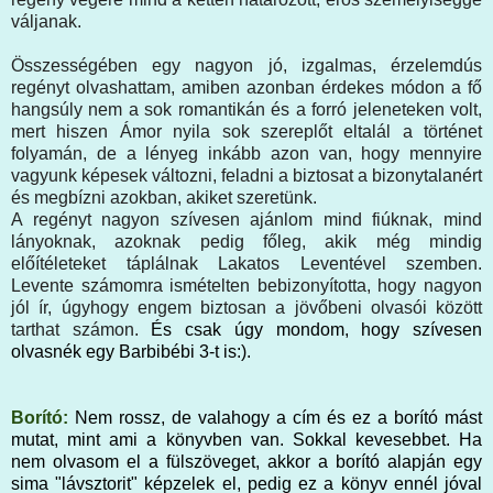
váljanak.
Összességében egy nagyon jó, izgalmas, érzelemdús
regényt olvashattam, amiben azonban érdekes módon a fő
hangsúly nem a sok romantikán és a forró jeleneteken volt,
mert hiszen Ámor nyila sok szereplőt eltalál a történet
folyamán, de a lényeg inkább azon van, hogy mennyire
vagyunk képesek változni, feladni a biztosat a bizonytalanért
és megbízni azokban, akiket szeretünk.
A regényt nagyon szívesen ajánlom mind fiúknak, mind
lányoknak, azoknak pedig főleg, akik még mindig
előítéleteket táplálnak Lakatos Leventével szemben.
Levente számomra ismételten bebizonyította, hogy nagyon
jól ír, úgyhogy engem biztosan a jövőbeni olvasói között
tarthat számon.
És csak úgy mondom, hogy szívesen
olvasnék egy Barbibébi 3-t is
:).
Borító:
Nem rossz, de valahogy a cím és ez a borító mást
mutat, mint ami a könyvben van. Sokkal kevesebbet. Ha
nem olvasom el a fülszöveget, akkor a borító alapján egy
sima "lávsztorit" képzelek el, pedig ez a könyv ennél jóval