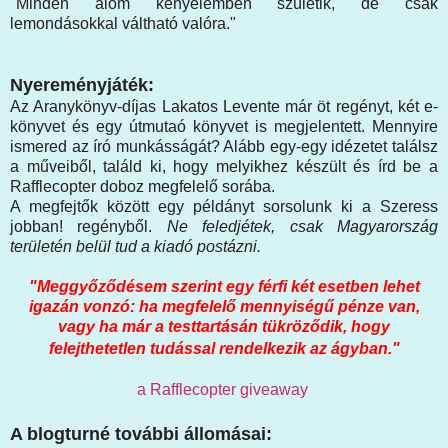
"Minden álom kényelemben születik, de csak
lemondásokkal váltható valóra."
Nyereményjáték:
Az Aranykönyv-díjas Lakatos Levente már öt regényt, két e-
könyvet és egy útmutaó könyvet is megjelentett. Mennyire
ismered az író munkásságát? Alább egy-egy idézetet találsz
a műveiből, találd ki, hogy melyikhez készült és írd be a
Rafflecopter doboz megfelelő sorába.
A megfejtők között egy példányt sorsolunk ki a Szeress
jobban! regényből.
Ne feledjétek, csak Magyarország
területén belül tud a kiadó postázni.
"Meggyőződésem szerint egy férfi két esetben lehet
igazán vonzó: ha megfelelő mennyiségű pénze van,
vagy ha már a testtartásán tükröződik, hogy
felejthetetlen tudással rendelkezik az ágyban.
"
a Rafflecopter giveaway
A blogturné további állomásai: