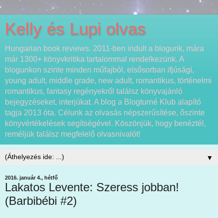
Kelly és Lupi olvas
Hungarian book reviews. 2011-ben indult a blogunk, mára
már 1300+ könyvkritika tartalommal rendelkezünk. A
blogunkon szinte minden műfajból, elsősorban ifjúsági,
young adult, middle grade, new adult, romantikus, történelmi
romantikus, fantasy regényekről találsz könyvajánló
bejegyzéseket, interjúkat. A blog a Blogturné Klub alapító
tagja 2013 óta. Célunk az olvasás népszerűsítése, őszinte
könyvértékelések segítségével. Köszönjük, hogy benéztél,
reméljük találsz megfelelő olvasnivalót!
▼
2016. január 4., hétfő
Lakatos Levente: Szeress jobban!
(Barbibébi #2)