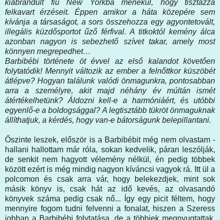
kiábrándult fiú New Yorkba menekül, hogy tisztázza
felkavart érzéseit. Éppen amikor a háta közepére sem
kívánja a társaságot, a sors összehozza egy agyontetovált,
illegális küzdősportot űző férfival. A titkoktól kemény álca
azonban nagyon is sebezhető szívet takar, amely most
könnyen megrepedhet…
Barbibébi története öt évvel az első kalandot követően
folytatódik! Mennyit változik az ember a felnőttkor küszöbét
átlépve? Hogyan találunk valódi önmagunkra, pontosabban
arra a személyre, akit majd néhány év múltán ismét
átértékelhetünk? Áldozni kell-e a harmóniáért, és utóbbi
egyenlő-e a boldogsággal? A legtisztább tükröt önmaguknak
állíthatjuk, a kérdés, hogy van-e bátorságunk belepillantani.
Őszinte leszek, először is a Barbibébit még nem olvastam -
hallani hallottam már róla, sokan kedvelik, páran leszólják,
de senkit nem hagyott vélemény nélkül, én pedig többek
között ezért is még mindig nagyon kíváncsi vagyok rá. Itt ül a
polcomon és csak arra vár, hogy belekezdjek, mint sok
másik könyv is, csak hát az idő kevés, az olvasandó
könyvek száma pedig csak nő... Így egy picit féltem, hogy
mennyire fogom tudni felvenni a fonalat, hiszen a Szeress
jobban a Barbibébi folytatása, de a többiek megnyugtattak,