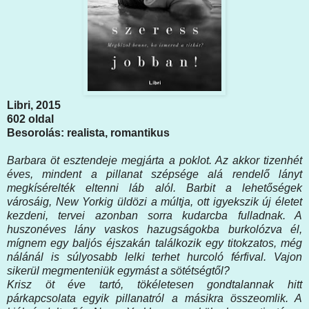
Libri, 2015
602 oldal
Besorolás: realista, romantikus
Barbara öt esztendeje megjárta a poklot. Az akkor tizenhét
éves, mindent a pillanat szépsége alá rendelő lányt
megkísérelték eltenni láb alól. Barbit a lehetőségek
városáig, New Yorkig üldözi a múltja, ott igyekszik új életet
kezdeni, tervei azonban sorra kudarcba fulladnak. A
huszonéves lány vaskos hazugságokba burkolózva él,
mígnem egy baljós éjszakán találkozik egy titokzatos, még
nálánál is súlyosabb lelki terhet hurcoló férfival. Vajon
sikerül megmenteniük egymást a sötétségtől?
Krisz öt éve tartó, tökéletesen gondtalannak hitt
párkapcsolata egyik pillanatról a másikra összeomlik. A