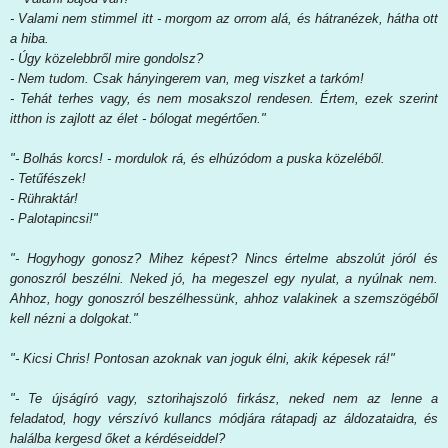
- Valami nem stimmel itt - morgom az orrom alá, és hátranézek, hátha ott
a hiba.
- Úgy közelebbről mire gondolsz?
- Nem tudom. Csak hányingerem van, meg viszket a tarkóm!
- Tehát terhes vagy, és nem mosakszol rendesen. Értem, ezek szerint
itthon is zajlott az élet - bólogat megértően."
"- Bolhás korcs! - mordulok rá, és elhúzódom a puska közeléből.
- Tetűfészek!
- Rühraktár!
- Palotapincsi!"
"- Hogyhogy gonosz? Mihez képest? Nincs értelme abszolút jóról és
gonoszról beszélni. Neked jó, ha megeszel egy nyulat, a nyúlnak nem.
Ahhoz, hogy gonoszról beszélhessünk, ahhoz valakinek a szemszögéből
kell nézni a dolgokat."
"- Kicsi Chris! Pontosan azoknak van joguk élni, akik képesek rá!"
"- Te újságíró vagy, sztorihajszoló firkász, neked nem az lenne a
feladatod, hogy vérszívó kullancs módjára rátapadj az áldozataidra, és
halálba kergesd őket a kérdéseiddel?