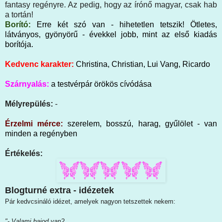
fantasy regényre. Az pedig, hogy az írónő magyar, csak hab
a tortán!
Borító:
Erre két szó van - hihetetlen tetszik! Ötletes,
látványos, gyönyörű - évekkel jobb, mint az első kiadás
borítója.
Kedvenc karakter:
Christina, Christian, Lui Vang, Ricardo
Szárnyalás:
a testvérpár örökös cívódása
Mélyrepülés:
-
Érzelmi mérce:
szerelem, bosszú, harag, gyűlölet - van
minden a regényben
Értékelés:
Blogturné extra - idézetek
Pár kedvcsináló idézet, amelyek nagyon tetszettek nekem:
"- Valami bajod van?