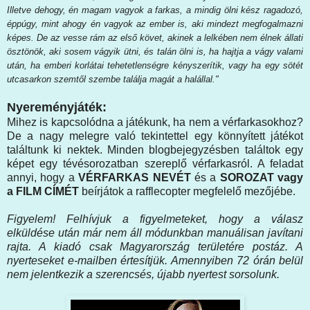
Illetve dehogy, én magam vagyok a farkas, a mindig ölni kész ragadozó,
éppúgy, mint ahogy én vagyok az ember is, aki mindezt megfogalmazni
képes. De az vesse rám az első követ, akinek a lelkében nem élnek állati
ösztönök, aki sosem vágyik ütni, és talán ölni is, ha hajtja a vágy valami
után, ha emberi korlátai tehetetlenségre kényszerítik, vagy ha egy sötét
utcasarkon szemtől szembe találja magát a halállal."
Nyereményjáték:
Mihez is kapcsolódna a játékunk, ha nem a vérfarkasokhoz?
De a nagy melegre való tekintettel egy könnyített játékot
találtunk ki nektek. Minden blogbejegyzésben találtok egy
képet egy tévésorozatban szereplő vérfarkasról. A feladat
annyi, hogy a
VÉRFARKAS NEVÉT
és a
SOROZAT vagy
a FILM CÍMÉT
beírjátok a rafflecopter megfelelő mezőjébe.
Figyelem! Felhívjuk a figyelmeteket, hogy a válasz
elküldése után már nem áll módunkban manuálisan javítani
rajta. A kiadó csak Magyarország területére postáz. A
nyerteseket e-mailben értesítjük. Amennyiben 72 órán belül
nem jelentkezik a szerencsés, újabb nyertest sorsolunk.