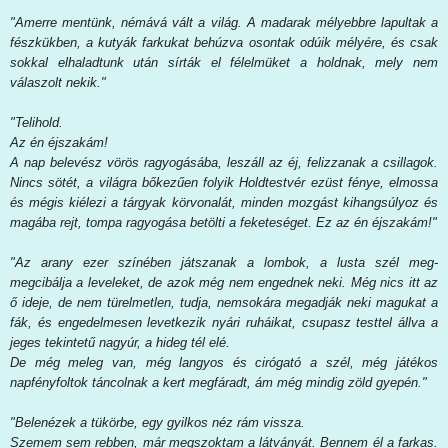
"Amerre mentünk, némává vált a világ. A madarak mélyebbre lapultak a
fészkükben, a kutyák farkukat behúzva osontak odúik mélyére, és csak
sokkal elhaladtunk után sírták el félelmüket a holdnak, mely nem
válaszolt nekik."
"Telihold.
Az én éjszakám!
A nap belevész vörös ragyogásába, leszáll az éj, felizzanak a csillagok.
Nincs sötét, a világra bőkezűen folyik Holdtestvér ezüst fénye, elmossa
és mégis kiélezi a tárgyak körvonalát, minden mozgást kihangsúlyoz és
magába rejt, tompa ragyogása betölti a feketeséget. Ez az én éjszakám!"
"Az arany ezer színében játszanak a lombok, a lusta szél meg-
megcibálja a leveleket, de azok még nem engednek neki. Még nics itt az
ő ideje, de nem türelmetlen, tudja, nemsokára megadják neki magukat a
fák, és engedelmesen levetkezik nyári ruháikat, csupasz testtel állva a
jeges tekintetű nagyúr, a hideg tél elé.
De még meleg van, még langyos és cirógató a szél, még játékos
napfényfoltok táncolnak a kert megfáradt, ám még mindig zöld gyepén."
"Belenézek a tükörbe, egy gyilkos néz rám vissza.
Szemem sem rebben, már megszoktam a látványát. Bennem él a farkas.