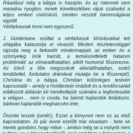
Ráadásul még a bátyja is hazajön, és az istennek sem
maradna nyugton, minek következtében rájuk szabadul a
teljes emberi civilizáció, minden veszett baromságával
együtt!
Vérfarkasnak lenni nem egyszerű.
J. Goldenlane ezúttal a vérfarkasok kihívásokkal teli
világába kalauzolja el olvasóit. Mesteri részletességgel
rajzolja meg a farkaslét mindennapjait, az ember és a
szörnyeteg örök harcát, a természetfeletti hatalom
problémáit: az elmaradhatatlan, pikírt humorral fűszerezve.
Az írónő a tőle megszokott ellenállhatatlan, sodró
lendülettel, fordulatos drámával mutatja be a főszereplő,
Christina és a bátyja, Christian különleges testvéri
kapcsolatát – amely a Holdtestvér imádott és a rendőrcsalád
elátkozott áldásán túl mindkettejük számára a legfontosabb
a világon… nem is csoda, ha bármit hajlandók feláldozni,
bárkivel hajlandók megharcolni érte.
Őszinte leszek (ismét:). Ezzel a könyvvel nem ez az első
kapcsolatom. Jó pár évvel ezelőtt már olvastam - bele se
merek gondolni, hogy mikor -, amikor még se a molyról nem