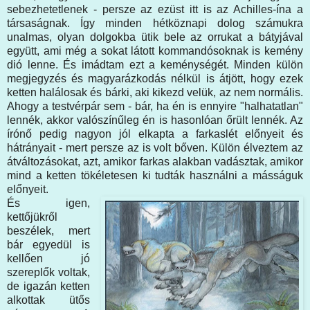
sebezhetetlenek - persze az ezüst itt is az Achilles-ína a
társaságnak. Így minden hétköznapi dolog számukra
unalmas, olyan dolgokba ütik bele az orrukat a bátyjával
együtt, ami még a sokat látott kommandósoknak is kemény
dió lenne. És imádtam ezt a keménységét. Minden külön
megjegyzés és magyarázkodás nélkül is átjött, hogy ezek
ketten halálosak és bárki, aki kikezd velük, az nem normális.
Ahogy a testvérpár sem - bár, ha én is ennyire "halhatatlan"
lennék, akkor valószínűleg én is hasonlóan őrült lennék. Az
írónő pedig nagyon jól elkapta a farkaslét előnyeit és
hátrányait - mert persze az is volt bőven. Külön élveztem az
átváltozásokat, azt, amikor farkas alakban vadásztak, amikor
mind a ketten tökéletesen ki tudták használni a másságuk
előnyeit.
És igen,
kettőjükről
beszélek, mert
bár egyedül is
kellően jó
szereplők voltak,
de igazán ketten
alkottak ütős