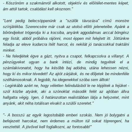
- Köszönöm a szakmámról alkotott, objektív és előítélet-mentes képet,
ám attól tartok, csalódást kell okoznom."
"Lent pedig belecsöppenünk a "szülők távozása" című monstre
színjátékba. Szerencsére már csak az utolsó előtti jeleneteibe. Apánk a
bőröndjeiket trógerolja ki a kocsiba, anyánk aggodalmas arccal böngész
egy listát, abból próbálva rájönni, most éppen mit felejtett itt. Jöttünkre
feladja az eleve kudarcra ítélt harcot, és nekilát jó tanácsokkal traktálni
minket.
- Ne feledjétek égve a gázt, nyitva a csapot, felkapcsolva a villanyt. A
pénzügyeket ugyan a bank intézi, de mindig tegyétek el a
számlakivonatot, hogy ha később baj adódna, utána lehessen nézni,
hogy ki és mikor tévedett! Az ajtót zárjátok, és ne dőljetek be mindenféle
szélhámosoknak. A legjobb, ha idegenekkel szóba sem álltok!
- Leginkább azért ne, hogy véletlen felindulásból le ne tépjétek a fejüket -
szól közbe atyánk, aki a szónoklat második felét az ajtóban állva
hallgatta végig. Igen, ő határozottan realistábban látja a helyzetet, mint
anyánk, akit néha totálisan elvakít a szülői szeretet."
"- A bosszú az egyik legostobább emberi szokás. Nem jó bolygatni a
befejezett harcokat, nem érdemes a múlton túl sokat töprengeni, ha
vesztettél. A jövővel kell foglalkozni, az fontosabb!"