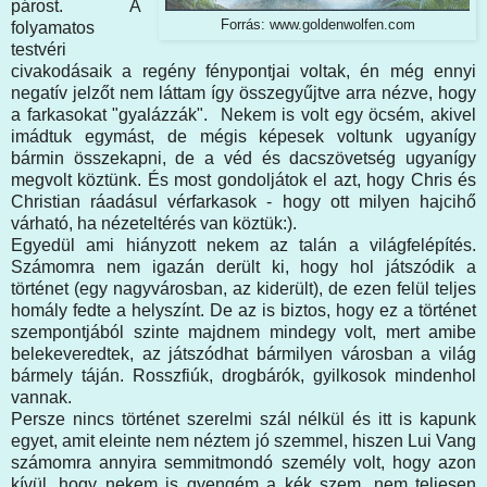
párost. A
Forrás: www.goldenwolfen.com
folyamatos
testvéri
civakodásaik a regény fénypontjai voltak, én még ennyi
negatív jelzőt nem láttam így összegyűjtve arra nézve, hogy
a farkasokat "gyalázzák". Nekem is volt egy öcsém, akivel
imádtuk egymást, de mégis képesek voltunk ugyanígy
bármin összekapni, de a véd és dacszövetség ugyanígy
megvolt köztünk. És most gondoljátok el azt, hogy Chris és
Christian ráadásul vérfarkasok - hogy ott milyen hajcihő
várható, ha nézeteltérés van köztük:).
Egyedül ami hiányzott nekem az talán a világfelépítés.
Számomra nem igazán derült ki, hogy hol játszódik a
történet (egy nagyvárosban, az kiderült), de ezen felül teljes
homály fedte a helyszínt. De az is biztos, hogy ez a történet
szempontjából szinte majdnem mindegy volt, mert amibe
belekeveredtek, az játszódhat bármilyen városban a világ
bármely táján. Rosszfiúk, drogbárók, gyilkosok mindenhol
vannak.
Persze nincs történet szerelmi szál nélkül és itt is kapunk
egyet, amit eleinte nem néztem jó szemmel, hiszen Lui Vang
számomra annyira semmitmondó személy volt, hogy azon
kívül, hogy nekem is gyengém a kék szem, nem teljesen