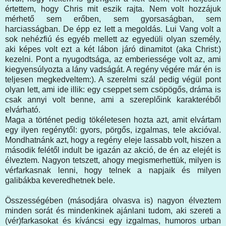
értettem, hogy Chris mit eszik rajta. Nem volt hozzájuk
mérhető sem erőben, sem gyorsaságban, sem
harciasságban. De épp ez lett a megoldás. Lui Vang volt a
sok nehézfiú és egyéb mellett az egyedüli olyan személy,
aki képes volt ezt a két lábon járó dinamitot (aka Christ:)
kezelni. Pont a nyugodtsága, az emberiessége volt az, ami
kiegyensúlyozta a lány vadságát. A regény végére már én is
teljesen megkedveltem:). A szerelmi szál pedig végül pont
olyan lett, ami ide illik: egy cseppet sem csöpögős, dráma is
csak annyi volt benne, ami a szereplőink karakteréből
elvárható.
Maga a történet pedig tökéletesen hozta azt, amit elvártam
egy ilyen regénytől: gyors, pörgős, izgalmas, tele akcióval.
Mondhatnánk azt, hogy a regény eleje lassabb volt, hiszen a
második felétől indult be igazán az akció, de én az elejét is
élveztem. Nagyon tetszett, ahogy megismerhettük, milyen is
vérfarkasnak lenni, hogy telnek a napjaik és milyen
galibákba keveredhetnek bele.
Összességében (másodjára olvasva is) nagyon élveztem
minden sorát és mindenkinek ajánlani tudom, aki szereti a
(vér)farkasokat és kíváncsi egy izgalmas, humoros urban