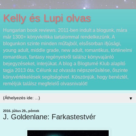
Kelly és Lupi olvas
Hungarian book reviews. 2011-ben indult a blogunk, mára
már 1300+ könyvkritika tartalommal rendelkezünk. A
blogunkon szinte minden műfajból, elsősorban ifjúsági,
young adult, middle grade, new adult, romantikus, történelmi
romantikus, fantasy regényekről találsz könyvajánló
bejegyzéseket, interjúkat. A blog a Blogturné Klub alapító
tagja 2013 óta. Célunk az olvasás népszerűsítése, őszinte
könyvértékelések segítségével. Köszönjük, hogy benéztél,
reméljük találsz megfelelő olvasnivalót!
▼
2016. július 29., péntek
J. Goldenlane: Farkastestvér