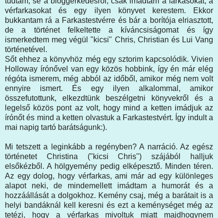
tudtam, se a bloggerkedésről, csak imádtam a farkasokat, a
vérfarkasokat és egy ilyen könyvet kerestem. Ekkor
bukkantam rá a Farkastestvérre és bár a borítója elriasztott,
de a történet felkeltette a kíváncsiságomat és így
ismerkedtem meg végül "kicsi" Chris, Christian és Lui Vang
történetével.
Sőt ehhez a könyvhöz még egy sztorim kapcsolódik. Vivien
Holloway írónővel van egy közös hobbink, így én már elég
régóta ismerem, még abból az időből, amikor még nem volt
ennyire ismert. És egy ilyen alkalommal, amikor
összefutottunk, elkezdtünk beszélgetni könyvekről és a
legelső közös pont az volt, hogy mind a ketten imádjuk az
írónőt és mind a ketten olvastuk a Farkastestvért. Így indult a
mai napig tartó barátságunk:).
Mi tetszett a leginkább a regényben? A narráció. Az egész
történetet Christina ("kicsi Chris") szájából halljuk
elsőkézből. A hölgyemény pedig elképesztő. Minden téren.
Az egy dolog, hogy vérfarkas, ami már ad egy különleges
alapot neki, de mindemellett imádtam a humorát és a
hozzáállását a dolgokhoz. Kemény csaj, még a barátait is a
helyi bandáknál kell keresni és ezt a keménységet még az
tetézi, hogy a vérfarkas mivoltuk miatt majdhogynem