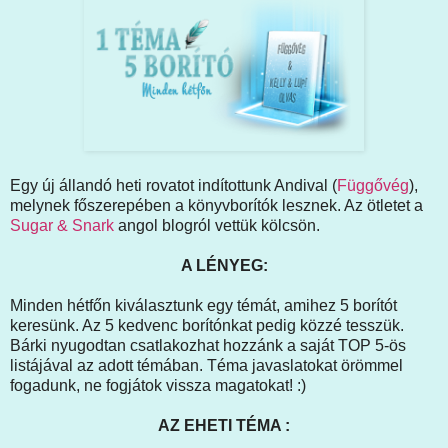
Egy új állandó heti rovatot indítottunk Andival (
Függővég
),
melynek főszerepében a könyvborítók lesznek. Az ötletet a
Sugar & Snark
angol blogról vettük kölcsön.
A LÉNYEG:
Minden hétfőn kiválasztunk egy témát, amihez 5 borítót
keresünk. Az 5 kedvenc borítónkat pedig közzé tesszük.
Bárki nyugodtan csatlakozhat hozzánk a saját TOP 5-ös
listájával az adott témában. Téma javaslatokat örömmel
fogadunk, ne fogjátok vissza magatokat! :)
AZ EHETI TÉMA :