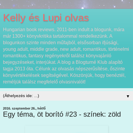
Kelly és Lupi olvas
Hungarian book reviews. 2011-ben indult a blogunk, mára
már 1300+ könyvkritika tartalommal rendelkezünk. A
blogunkon szinte minden műfajból, elsősorban ifjúsági,
young adult, middle grade, new adult, romantikus, történelmi
romantikus, fantasy regényekről találsz könyvajánló
bejegyzéseket, interjúkat. A blog a Blogturné Klub alapító
tagja 2013 óta. Célunk az olvasás népszerűsítése, őszinte
könyvértékelések segítségével. Köszönjük, hogy benéztél,
reméljük találsz megfelelő olvasnivalót!
▼
2016. szeptember 26., hétfő
Egy téma, öt borító #23 - színek: zöld