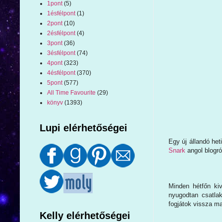
1pont
(5)
1ésfélpont
(1)
2pont
(10)
2ésfélpont
(4)
3pont
(36)
3ésfélpont
(74)
4pont
(323)
4ésfélpont
(370)
5pont
(577)
All Time Favourite
(29)
könyv
(1393)
Lupi elérhetőségei
Egy új állandó heti
Snark
angol blogró
Minden hétfőn ki
nyugodtan csatla
fogjátok vissza ma
Kelly elérhetőségei