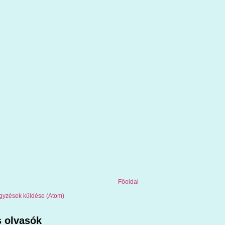
Főoldal
gyzések küldése (Atom)
 olvasók