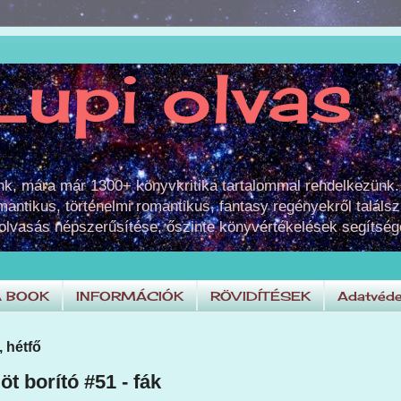
Lupi olvas
unk, mára már 1300+ könyvkritika tartalommal rendelkezünk.
omantikus, történelmi romantikus, fantasy regényekről találsz
 olvasás népszerűsítése, őszinte könyvértékelések segítség
A BOOK
INFORMÁCIÓK
RÖVIDÍTÉSEK
Adatvéde
, hétfő
öt borító #51 - fák