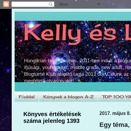
Kelly és 
Hungarian book reviews. 2011-ben indult a blog
ifjúsági, young adult, middle grade, new adult, r
Blogturné Klub alapító tagja 2013 óta. Célunk az
megfelelő olvasnivalót!
Főoldal
Könyvek a blogon A-Z
TOP 100 Y
Könyves értékelések
2017. május 8.
száma jelenleg 1393
Egy téma, 