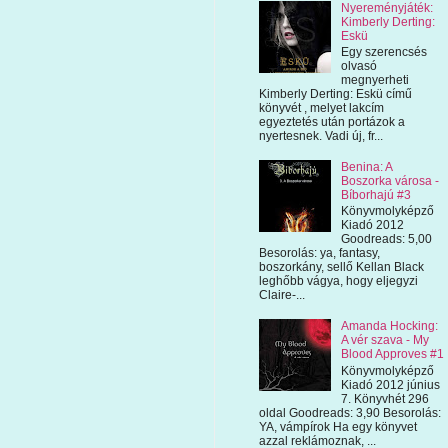
Nyereményjáték:
Kimberly Derting:
Eskü
Egy szerencsés
olvasó
megnyerheti
Kimberly Derting: Eskü című
könyvét , melyet lakcím
egyeztetés után portázok a
nyertesnek. Vadi új, fr...
Benina: A
Boszorka városa -
Bíborhajú #3
Könyvmolyképző
Kiadó 2012
Goodreads: 5,00
Besorolás: ya, fantasy,
boszorkány, sellő Kellan Black
leghőbb vágya, hogy eljegyzi
Claire-...
Amanda Hocking:
A vér szava - My
Blood Approves #1
Könyvmolyképző
Kiadó 2012 június
7. Könyvhét 296
oldal Goodreads: 3,90 Besorolás:
YA, vámpírok Ha egy könyvet
azzal reklámoznak, ...