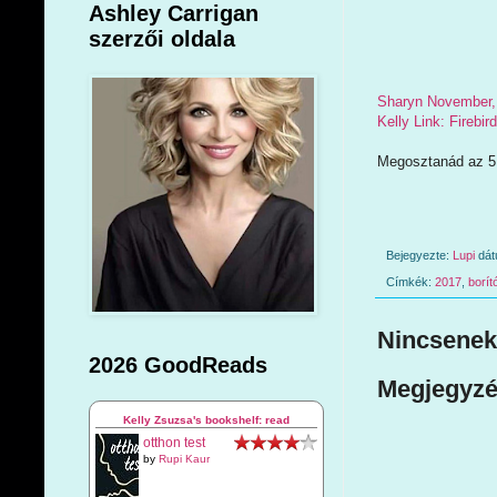
Ashley Carrigan
szerzői oldala
Sharyn November, 
Kelly Link: Firebi
Megosztanád az 5 
Bejegyezte:
Lupi
dá
Címkék:
2017
,
borít
Nincsenek
2026 GoodReads
Megjegyzé
Kelly Zsuzsa's bookshelf: read
otthon test
by
Rupi Kaur