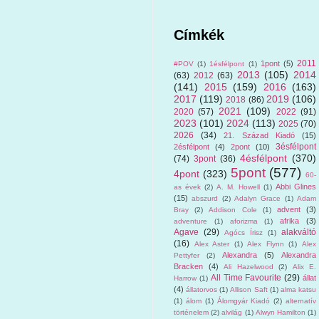
Címkék
2011
1pont
(5)
#POV
(1)
1ésfélpont
(1)
2013
(105)
2014
(63)
2012
(63)
(141)
2015
(159)
2016
(163)
2017
(119)
2019
(106)
2018
(86)
2021
(109)
2020
(57)
2022
(91)
2023
(101)
2024
(113)
2025
(70)
2026
(34)
21. Század Kiadó
(15)
3ésfélpont
2ésfélpont
(4)
2pont
(10)
4ésfélpont
(370)
(74)
3pont
(36)
5pont
(577)
4pont
(323)
60-
Abbi Glines
as évek
(2)
A. M. Howell
(1)
(15)
abszurd
(2)
Adalyn Grace
(1)
Adam
advent
(3)
Bray
(2)
Addison Cole
(1)
afrika
(3)
adventure
(1)
aforizma
(1)
Agave
(29)
alakváltó
Agócs Írisz
(1)
(16)
Alex Aster
(1)
Alex Flynn
(1)
Alex
Alexandra
(5)
Alexandra
Pettyfer
(2)
Bracken
(4)
Ali Hazelwood
(2)
Alix E.
All Time Favourite
(29)
állat
Harrow
(1)
(4)
állatorvos
(1)
Allison Saft
(1)
alma katsu
(1)
álom
(1)
Álomgyár Kiadó
(2)
alternatív
történelem
(2)
alvilág
(1)
Alwyn Hamilton
(1)