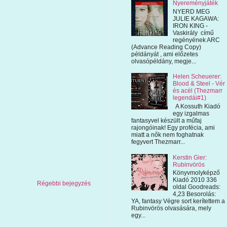
Nyereményjáték
NYERD MEG
JULIE KAGAWA:
IRON KING -
Vaskirály című
regényének ARC
(Advance Reading Copy)
példányát , ami előzetes
olvasópéldány, megje...
Helen Scheuerer:
Blood & Steel - Vér
és acél (Thezmarr
legendái#1)
A Kossuth Kiadó
egy izgalmas
fantasyvel készült a műfaj
rajongóinak! Egy profécia, ami
miatt a nők nem foghatnak
fegyvert Thezmarr...
Kerstin Gier:
Rubinvörös
Könyvmolyképző
Kiadó 2010 336
Régebbi bejegyzés
oldal Goodreads:
4,23 Besorolás:
YA, fantasy Végre sort kerítettem a
Rubinvörös olvasására, mely
egy...