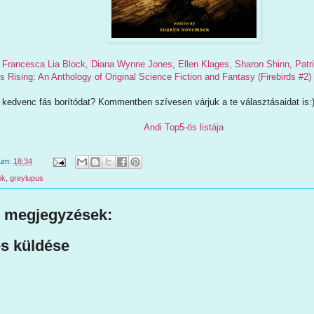
Francesca Lia Block, Diana Wynne Jones, Ellen Klages, Sharon Shinn, Patri
rds Rising: An Anthology of Original Science Fiction and Fantasy (Firebirds #2)
kedvenc fás borítódat? Kommentben szívesen várjuk a te választásaidat is:
Andi Top5-ös listája
tum:
18:34
ók
,
greylupus
 megjegyzések:
s küldése