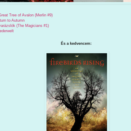
Great Tree of Avalon (Merlin #9)
turn to Autumn
arázslók (The Magicians #1)
ederwelt
És a kedvencem: