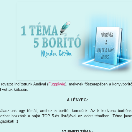
 rovatot indítottunk Andival (
Függővég
), melynek főszerepében a könyvborító
l vettük kölcsön.
A LÉNYEG:
választunk egy témát, amihez 5 borítót keresünk. Az 5 kedvenc borítónk
kozhat hozzánk a saját TOP 5-ös listájával az adott témában. Téma java
gatokat! :)
AZ EHETI TÉMA :