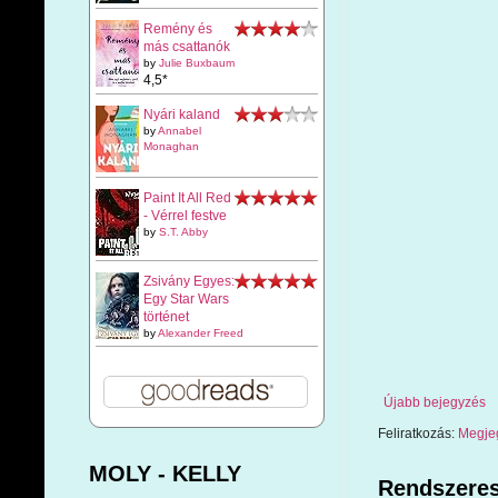
Remény és
más csattanók
by
Julie Buxbaum
4,5*
Nyári kaland
by
Annabel
Monaghan
Paint It All Red
- Vérrel festve
by
S.T. Abby
Zsivány Egyes:
Egy Star Wars
történet
by
Alexander Freed
Újabb bejegyzés
Feliratkozás:
Megje
MOLY - KELLY
Rendszeres