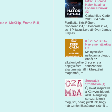
Pittacus Lore: A
Hatok hatalma -
Lórieni Krónikák
#2
Cartaphilus Kiadó
2011 304 oldal
cia A. McKillip, Emma Bull,
Fordította: Illés Róbert
Goodreads: 4,16 Besorolás: YA,
sci-fi Pittacus Lore álnéven James
Frey és...
)
8 ÉVES A BLOG -
Nyereményjátékka
l !!!
Ma nyolc éve
nyitottam a blogot,
ebből az
alkalomból kerül sor erre a
bejegyzésre. Többször neki
akartam már állni kibeszélni
magamból, m...
Sorozatok
Szombaton (1)
Új rovat, inspirálva
a Könyves blogok
által. Rengeteg
sorozat jelenik
meg, sőt, odáig jutottunk, hogy
már szinte ritkaságnak számít ...