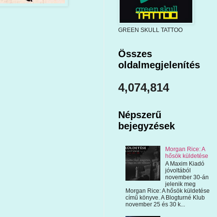
GREEN SKULL TATTOO
Összes
oldalmegjelenítés
4,074,814
Népszerű
bejegyzések
Morgan Rice: A
hősök küldetése
A Maxim Kiadó
jóvoltából
november 30-án
jelenik meg
Morgan Rice: A hősök küldetése
című könyve. A Blogturné Klub
november 25 és 30 k...