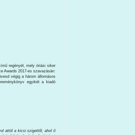
című regényét, mely óriási siker
oice Awards 2017-es szavazásán:
Kövesd végig a három állomásos
ereménykönyv egyikét a kiadó
l attól a kicsi szigettől, ahol ő