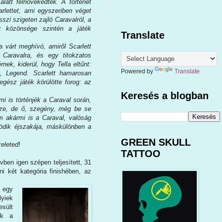
latt felnövekedtek. A történet
rlettet, ami egyszeriben véget
zi szigeten zajló Caravalról, a
ek közönsége szintén a játék
Translate
várt meghívó, amiről Scarlett
 Caravalra, és egy titokzatos
nek, kiderül, hogy Tella eltűnt:
Powered by
Translate
e, Legend. Scarlett hamarosan
egész játék körülötte forog: az
Keresés a blogban
mi is történjék a Caraval során,
sze, de ő, szegény, még be se
m akármi is a Caraval, valóság
tödik éjszakája, máskülönben a
GREEN SKULL
eleted!
TATTOO
ben igen szépen teljesített, 31
 két kategória finishében, az
b egy
lyiek
esült
ük a