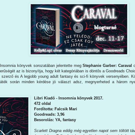
Insomnia könyvek sorozatában jelentette meg
Stephanie Garber: Caraval
zerűségét az is bizonyítja, hogy két kategóriában is döntős a Goodreads Ch
ó szerző és A legjobb young adult fantasy és sci-fi könyvek versenyében. 
 játék során minden kérdése jó választ adsz, megnyerheted a három ny
Libri Kiadó - Insomnia könyvek 2017.
472 oldal
Fordította: Falcsik Mari
Goodreads: 3,96
Besorolás: YA, fantasy
Scarlett ​Dragna eddig még egyetlen napot sem töltött távo