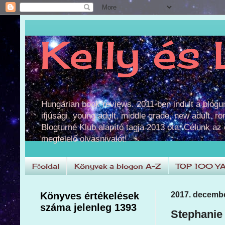
Kelly és 
Hungarian book reviews. 2011-ben indult a blog
ifjúsági, young adult, middle grade, new adult, r
Blogturné Klub alapító tagja 2013 óta. Célunk az
megfelelő olvasnivalót!
Főoldal
Könyvek a blogon A-Z
TOP 100 Y
Könyves értékelések
2017. december
száma jelenleg 1393
Stephanie 