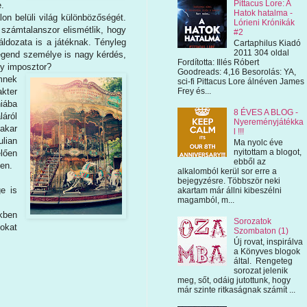
Pittacus Lore: A
e.
Hatok hatalma -
lon belüli világ különbözőségét.
Lórieni Krónikák
számtalanszor elismétlik, hogy
#2
ldozata is a játéknak. Tényleg
Cartaphilus Kiadó
2011 304 oldal
egend személye is nagy kérdés,
Fordította: Illés Róbert
gy imposztor?
Goodreads: 4,16 Besorolás: YA,
mnek
sci-fi Pittacus Lore álnéven James
kter
Frey és...
iába
8 ÉVES A BLOG -
áról
Nyereményjátékka
akar
l !!!
lian
Ma nyolc éve
nyitottam a blogot,
lően
ebből az
en.
alkalomból kerül sor erre a
bejegyzésre. Többször neki
e is
akartam már állni kibeszélni
magamból, m...
kben
Sorozatok
okat
Szombaton (1)
Új rovat, inspirálva
a Könyves blogok
által. Rengeteg
sorozat jelenik
meg, sőt, odáig jutottunk, hogy
már szinte ritkaságnak számít ...