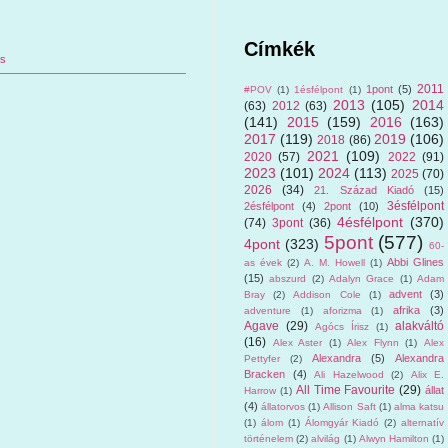
Címkék
us
2011
1pont
(5)
#POV
(1)
1ésfélpont
(1)
2013
(105)
2014
(63)
2012
(63)
(141)
2015
(159)
2016
(163)
2017
(119)
2019
(106)
2018
(86)
2021
(109)
2020
(57)
2022
(91)
2023
(101)
2024
(113)
2025
(70)
2026
(34)
21. Század Kiadó
(15)
3ésfélpont
2ésfélpont
(4)
2pont
(10)
4ésfélpont
(370)
(74)
3pont
(36)
5pont
(577)
4pont
(323)
60-
Abbi Glines
as évek
(2)
A. M. Howell
(1)
(15)
abszurd
(2)
Adalyn Grace
(1)
Adam
advent
(3)
Bray
(2)
Addison Cole
(1)
afrika
(3)
adventure
(1)
aforizma
(1)
Agave
(29)
alakváltó
Agócs Írisz
(1)
(16)
Alex Aster
(1)
Alex Flynn
(1)
Alex
Alexandra
(5)
Alexandra
Pettyfer
(2)
Bracken
(4)
Ali Hazelwood
(2)
Alix E.
All Time Favourite
(29)
állat
Harrow
(1)
(4)
állatorvos
(1)
Allison Saft
(1)
alma katsu
(1)
álom
(1)
Álomgyár Kiadó
(2)
alternatív
történelem
(2)
alvilág
(1)
Alwyn Hamilton
(1)