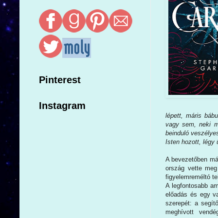
Pinterest
Instagram
lépett, máris báb
vagy sem, neki mi
beinduló veszélyes
Isten hozott, légy
A bevezetőben már
ország vette meg
figyelemreméltó te
A legfontosabb am
előadás és egy va
szerepét: a segít
meghívott vendég