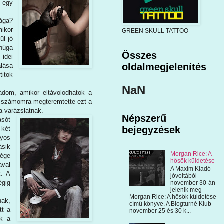
l egy
sága?
mikor
GREEN SKULL TATTOO
ül jó
 húga
Összes
 idei
oldalmegjelenítés
álása
titok
NaN
mádom, amikor eltávolodhatok a
ző számomra megteremtette ezt a
 a varázslatnak.
Népszerű
asót
bejegyzések
két
lyos
ásik
Morgan Rice: A
sége
hősök küldetése
aval
A Maxim Kiadó
k. A
jóvoltából
égig
november 30-án
jelenik meg
Morgan Rice: A hősök küldetése
nak,
című könyve. A Blogturné Klub
tt a
november 25 és 30 k...
ak a