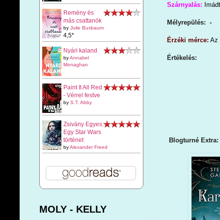
Szárnyalás:
Imádt
Remény és
más csattanók
Mélyrepülés: -
by
Julie Buxbaum
4,5*
Érzéki mérce:
Az 
Nyári kaland
Értékelés:
by
Annabel
Monaghan
Paint It All Red
- Vérrel festve
by
S.T. Abby
Zsivány Egyes:
Egy Star Wars
Blogturné Extra:
történet
by
Alexander Freed
MOLY - KELLY