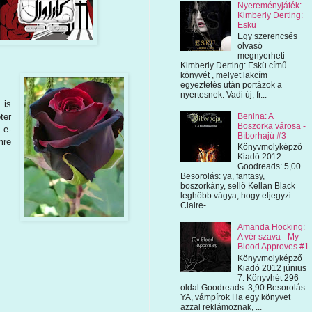
Nyereményjáték:
Kimberly Derting:
Eskü
Egy szerencsés
olvasó
megnyerheti
Kimberly Derting: Eskü című
könyvét , melyet lakcím
egyeztetés után portázok a
nyertesnek. Vadi új, fr...
 is
ter
Benina: A
Boszorka városa -
 e-
Bíborhajú #3
mre
Könyvmolyképző
Kiadó 2012
Goodreads: 5,00
Besorolás: ya, fantasy,
boszorkány, sellő Kellan Black
leghőbb vágya, hogy eljegyzi
Claire-...
Amanda Hocking:
A vér szava - My
Blood Approves #1
Könyvmolyképző
Kiadó 2012 június
7. Könyvhét 296
oldal Goodreads: 3,90 Besorolás:
YA, vámpírok Ha egy könyvet
azzal reklámoznak, ...