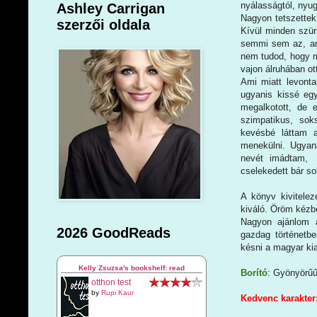
nyálasságtól, nyug
Ashley Carrigan
Nagyon tetszettek 
szerzői oldala
Kívül minden szür
semmi sem az, ami
nem tudod, hogy m
vajon álruhában ot
Ami miatt levont
ugyanis kissé eg
megalkotott, de 
szimpatikus, sok
kevésbé láttam a
menekülni. Ugyan
nevét imádtam, 
cselekedett bár s
A könyv kivitele
kiváló. Öröm kézb
Nagyon ajánlom a
2026 GoodReads
gazdag történetb
késni a magyar ki
Kelly Zsuzsa's bookshelf: read
Borító
: Gyönyörű
otthon test
by
Rupi Kaur
Kedvenc karakter