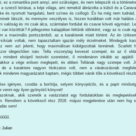
i, ez a romantika pont annyi, ami szükséges, és nem telepszik rá a történetr
a szerző leírásai, a képi világa, ami remekül ábrázolta a külső és a Carava
ke és nyomott hangulatú, bent színes és csillogó. És ha még nem tudnád, 
nek látszik, és mennyire veszélyes is, hiszen korábban volt már halálos á
i valóság és mi csak álca, számtalan fordulat és csavar követi egymást. L
t van közöttük? A jellegzetes kalapjában feltűnik időnként, vagy az is csak e
am a maximális pontszámból, az a karakterek miatt történt. Az én ízlése
ysíkúak voltak, nem tapasztaltam igazán mély érzelmeket. Mindegyik kara
ez nem azt jelenti, hogy maximálisan kidolgozottak lennének. Scarlett h
szor idegesítően naiv. Tella viszonylag keveset szerepel, és az ő oldal
 mindent elsöprő testvéri szeretetet, ő mindenáron inkább az apjától 
akkor a vége erősen meglepett, és ebben Tellának nagy szerepe volt. Ju
de a karaktere nagyon titokzatos volt, nem a várakozásnak megfele
ok mindenre magyarázatot kaptam, mégis többet várok tőle a következő részb
zése igényes, csodás a borítója, selyem könyvjelzős, és a papír minőség
e venni egy ilyen gyönyörű könyvet!
zoknak, akik szeretik a varázslatot egy fordulatokban és meglepetése
en. Remélem a következő rész 2018. májusi megjelenése után nem fog s
adás sem!
űűűűű.
:
Julian