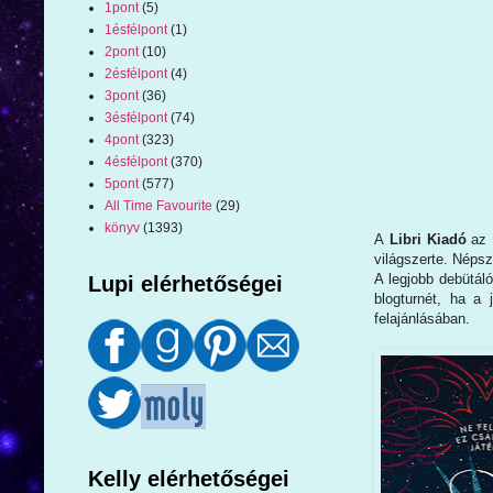
1pont
(5)
1ésfélpont
(1)
2pont
(10)
2ésfélpont
(4)
3pont
(36)
3ésfélpont
(74)
4pont
(323)
4ésfélpont
(370)
5pont
(577)
All Time Favourite
(29)
könyv
(1393)
A
Libri Kiadó
az 
világszerte. Néps
A legjobb debütál
Lupi elérhetőségei
blogturnét, ha a
felajánlásában.
Kelly elérhetőségei