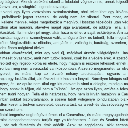
ítségével. Akinek elsőként sikerül a feladatot véghezvinnie, annak teljesü
araval ura, a világhírű Legend szavatolja.
t venni egy ilyen varázslatos szórakozásban, ahol teljesülhet egy kíván
 próbálkozik jegyet szerezni, de eddig nem járt sikerrel. Pont most, a
 kellene mennie, végre megérkezik a meghívó. Hosszas tépelődés után vég
tthon akar maradni, alávetve magát apja akaratának, de addigra Tella, a
késüket. Ha minden jól megy, akár haza is érhet a saját esküvőjére. Ám az
zámára nagyon is személyessé válik, a húga eltűnik és kiderül, Tella megtal
serébe. Megkezdődik az előadás, ami játék is, valóság is, barátság, szerelem, 
ndez finom mágiával ölelve.
ban elvarázsolni, mint egy vadi új, mágiával átszőtt világfelépítés. I
an mesét olvashatok, amit nem tudok letenni, csak ha a végére érek. A szer
arepített egy régebbi korba és elérte, hogy magam is részese lehessek ennek
 azonban még nem a varázslat van központban. A szerző megismerteti az olv
ényeivel, és máris kap az olvasó néhány arculcsapást, ugyanis a 
apja egy brutális állat, aki élvezettel kínozza a lányait. Bármilyen kihágás sú
nyez, és az apuka nem által egy kis csavart is vinni a dologba, mindig a m
 hogy annak is fájjon, aki nem a "bűnös". Az apa azóta ilyen, amióta a fele
, nem tudni hogyan. Tella el is határozza, hogy nem is kíván hazajönni a Car
onban sokkal bizonytalanabb, a sosem látott vőlegénye jóindulatában bízi
lten kezeli a testvéri szeretetet, összetartást, ez a véd- és dacszövetség v
yon szerettem.
 fiatal tengerész segítségével érnek el a Caravalhoz, és máris megnyugodhat
álat elengedhetetlennek tartják egy ya történetben. Julian és Scarlett közö
l, bár sok félreértés és titok adódik. Azok se aggódjanak, akik tartan