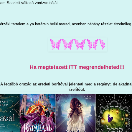
am Scarlett változó
varázsruháját.
érzéki tartalom a ya határain belül marad, azonban néhány részlet érzelmileg
Ha megtetszett ITT megrendelheted!!!
 A legtöbb ország az eredeti borítóval jelenteti meg a regényt, de akadn
ízelítőül: