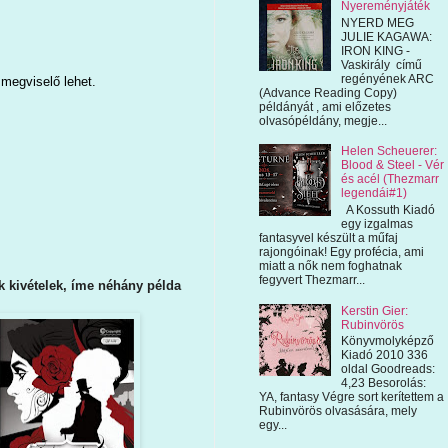
Nyereményjáték
NYERD MEG
JULIE KAGAWA:
IRON KING -
Vaskirály című
regényének ARC
 megviselő lehet.
(Advance Reading Copy)
példányát , ami előzetes
olvasópéldány, megje...
Helen Scheuerer:
Blood & Steel - Vér
és acél (Thezmarr
legendái#1)
A Kossuth Kiadó
egy izgalmas
fantasyvel készült a műfaj
rajongóinak! Egy profécia, ami
miatt a nők nem foghatnak
fegyvert Thezmarr...
ak kivételek, íme néhány példa
Kerstin Gier:
Rubinvörös
Könyvmolyképző
Kiadó 2010 336
oldal Goodreads:
4,23 Besorolás:
YA, fantasy Végre sort kerítettem a
Rubinvörös olvasására, mely
egy...