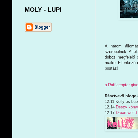
MOLY - LUPI
A három állomás
szerepelnek. A fel
doboz megfelelő s
mailre. Ellenkező 
postáz!
a Rafflecopter gi
Résztvevő blogok
12.11 Kelly és Lup
12.14
Deszy könyv
12.17
Dreamworld