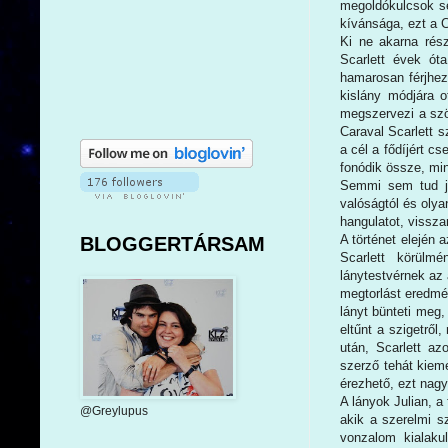
megoldókulcsok seg
kívánsága, ezt a C
Ki ne akarna rész
Scarlett évek óta
hamarosan férjhez
kislány módjára o
megszervezi a szö
Caraval Scarlett s
a cél a fődíjért c
fonódik össze, mi
Semmi sem tud job
valóságtól és oly
hangulatot, vissz
A történet elején
BLOGGERTÁRSAM
Scarlett körülm
lánytestvérnek az 
megtorlást eredmé
lányt bünteti meg,
eltűnt a szigetről
után, Scarlett az
szerző tehát kieme
érezhető, ezt nag
A lányok Julian, a
@Greylupus
akik a szerelmi sz
vonzalom kialaku