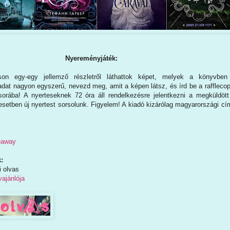
Nyereményjáték:
on egy-egy jellemző részletről láthattok képet, melyek a könyvben
adat nagyon egyszerű, nevezd meg, amit a képen látsz, és írd be a rafflecop
orába! A nyerteseknek 72 óra áll rendelkezésre jelentkezni a megküldött
esetben új nyertest sorsolunk. Figyelem! A kiadó kizárólag magyarországi cí
veaway
:
i olvas
ajánlója