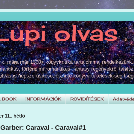
Lupi olvas
unk, mára már 1300+ könyvkritika tartalommal rendelkezünk.
omantikus, történelmi romantikus, fantasy regényekről találsz
 olvasás népszerűsítése, őszinte könyvértékelések segítség
A BOOK
INFORMÁCIÓK
RÖVIDÍTÉSEK
Adatvéde
 11., hétfő
Garber: Caraval - Caraval#1