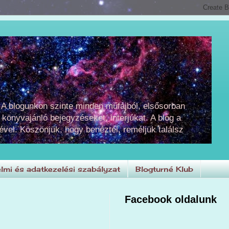
 A blogunkon szinte minden műfajból, elsősorban
 könyvajánló bejegyzéseket, interjúkat. A blog a
ével. Köszönjük, hogy benéztél, reméljük találsz
lmi és adatkezelési szabályzat
Blogturné Klub
Facebook oldalunk