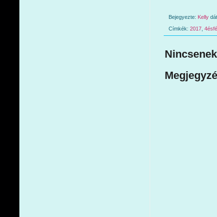
Bejegyezte:
Kelly
dá
Címkék:
2017
,
4ésfé
Nincsenek
Megjegyzé