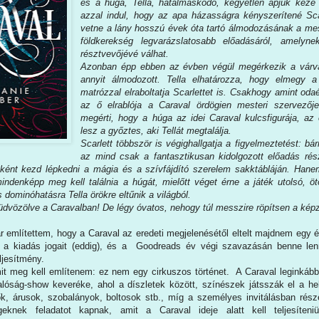
és a húga, Tella, hatalmaskodó, kegyetlen apjuk keze a
azzal indul, hogy az apa házasságra kényszerítené Sca
vetne a lány hosszú évek óta tartó álmodozásának a mess
földkerekség legvarázslatosabb előadásáról, amelyn
résztvevőjévé válhat.
Azonban épp ebben az évben végül megérkezik a várva 
annyit álmodozott. Tella elhatározza, hogy elmegy a
matrózzal elraboltatja Scarlettet is. Csakhogy amint odaér
az ő elrablója a Caraval ördögien mesteri szervezőj
megérti, hogy a húga az idei Caraval kulcsfigurája, az 
lesz a győztes, aki Tellát megtalálja.
Scarlett többször is végighallgatja a figyelmeztetést: bár
az mind csak a fantasztikusan kidolgozott előadás ré
uként kezd lépkedni a mágia és a szívfájdító szerelem sakktábláján. Hane
ndenképp meg kell találnia a húgát, mielőtt véget érne a játék utolsó, ö
 dominóhatásra Tella örökre eltűnik a világból.
 üdvözölve a Caravalban! De légy óvatos, nehogy túl messzire röpítsen a képz
 említettem, hogy a Caraval az eredeti megjelenésétől eltelt majdnem egy év
 a kiadás jogait (eddig), és a Goodreads év végi szavazásán benne lenni
ljesítmény.
it meg kell említenem: ez nem egy cirkuszos történet. A Caraval leginkáb
lóság-show keveréke, ahol a díszletek között, színészek játsszák el a he
ők, árusok, szobalányok, boltosok stb., míg a személyes invitálásban rész
eknek feladatot kapnak, amit a Caraval ideje alatt kell teljesíteni