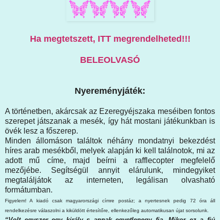
Ha megtetszett, ITT megrendelheted!!!
BELEOLVASÓ
Nyereményjáték:
A történetben, akárcsak az Ezeregyéjszaka meséiben fontos
szerepet játszanak a mesék, így hát mostani játékunkban is
övék lesz a főszerep.
Minden állomáson találtok néhány mondatnyi bekezdést
híres arab mesékből, melyek alapján ki kell találnotok, mi az
adott mű címe, majd beírni a rafflecopter megfelelő
mezőjébe. Segítségül annyit elárulunk, mindegyiket
megtaláljátok az interneten, legálisan olvasható
formátumban.
Figyelem! A kiadó csak magyarországi címre postáz; a nyertesnek pedig 72 óra áll
rendelkezésre válaszolni a kiküldött értesítőre, ellenkezőleg automatikusan újat sorsolunk.
“Volt egyszer egy király s annak egyetlenegy fia. Mikor ez a fiú