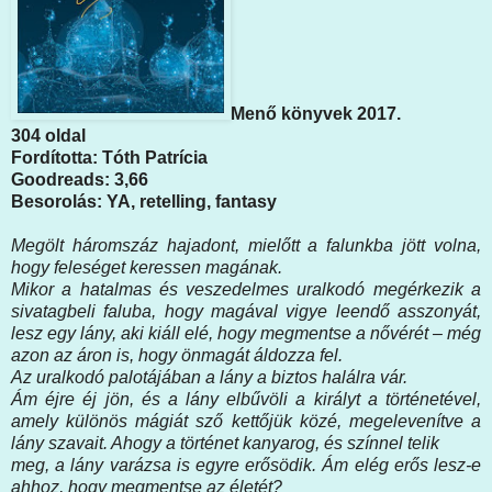
Menő könyvek 2017.
304 oldal
Fordította: Tóth Patrícia
Goodreads: 3,66
Besorolás: YA, retelling, fantasy
Megölt háromszáz hajadont, mielőtt a falunkba jött volna,
hogy feleséget keressen magának.
Mikor a hatalmas és veszedelmes uralkodó megérkezik a
sivatagbeli faluba, hogy magával vigye leendő asszonyát,
lesz egy lány, aki kiáll elé, hogy megmentse a nővérét – még
azon az áron is, hogy önmagát áldozza fel.
Az uralkodó palotájában a lány a biztos halálra vár.
Ám éjre éj jön, és a lány elbűvöli a királyt a történetével,
amely különös mágiát sző kettőjük közé, megelevenítve a
lány szavait. Ahogy a történet kanyarog, és színnel telik
meg, a lány varázsa is egyre erősödik. Ám elég erős lesz-e
ahhoz, hogy megmentse az életét?