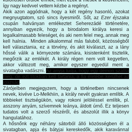
így nagy kedvvel vettem kézbe a regényt.
Akik azon aggódnak, hogy a két regény hasonló, azokat
megnyugtatom, szó sincs ilyesmiről. Sőt, az
Ezer éjszaka
csupán halványan emlékeztet Seherezádé történetére,
annyiban egyezik, hogy a birodalom királya keresi a
legalkalmasabb feleséget, és aki nem felel meg, annak meg
kell halnia. Minden alkalommal más faluból, közösségből
kell választania, ez a törvény, és akit kiválaszt, az a lány
hőssé válik a környezete számára, kisistenként tisztelik,
megőrzik az emlékét. A király régen nem volt kegyetlen,
akkor változott meg, amikor egyszer egyedül ment a
sivatagba vadászni.
Az anyja tudja, hogy egy démon szállta
meg, de ezt titokban kell tartania, a fia életébe kerülhet az
igazság
.
Zárójelben megjegyzem, hogy a történetben nincsenek
nevek, kivéve Lo-Melkhiin, a király nevét gyakran említik. A
többieket tisztségükön, vagy rokoni jelöléssel említik, pl.
asszony anyám, szívemnek leánya, áldott úrnő. Ez teljesen
tudatos volt a szerző részéről, és abszolút illik a könyv
hangulatához.
A hősnőnk egy néhány sátorból álló közösségben él a
sivatagban, apja és bátyjai kereskedők, akik karavánnal