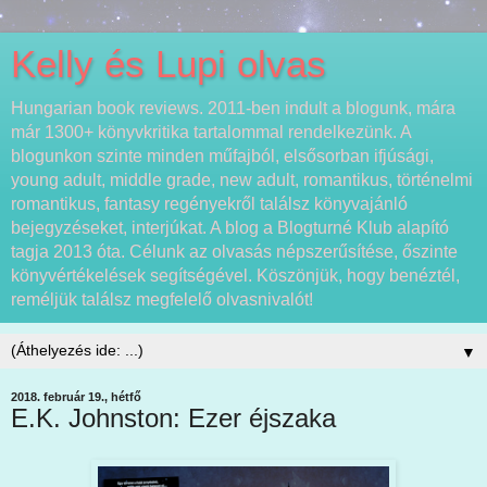
Kelly és Lupi olvas
Hungarian book reviews. 2011-ben indult a blogunk, mára
már 1300+ könyvkritika tartalommal rendelkezünk. A
blogunkon szinte minden műfajból, elsősorban ifjúsági,
young adult, middle grade, new adult, romantikus, történelmi
romantikus, fantasy regényekről találsz könyvajánló
bejegyzéseket, interjúkat. A blog a Blogturné Klub alapító
tagja 2013 óta. Célunk az olvasás népszerűsítése, őszinte
könyvértékelések segítségével. Köszönjük, hogy benéztél,
reméljük találsz megfelelő olvasnivalót!
▼
2018. február 19., hétfő
E.K. Johnston: Ezer éjszaka