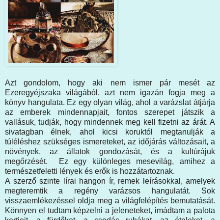
Azt gondolom, hogy aki nem ismer pár mesét az
Ezeregyéjszaka világából, azt nem igazán fogja meg a
könyv hangulata. Ez egy olyan világ, ahol a varázslat átjárja
az emberek mindennapjait, fontos szerepet játszik a
vallásuk, tudják, hogy mindennek meg kell fizetni az árát. A
sivatagban élnek, ahol kicsi koruktól megtanulják a
túléléshez szükséges ismereteket, az időjárás változásait, a
növények, az állatok gondozását, és a kultúrájuk
megőrzését. Ez egy különleges mesevilág, amihez a
természetfeletti lények és erők is hozzátartoznak.
A szerző szinte lírai hangon ír, remek leírásokkal, amelyek
megteremtik a regény varázsos hangulatát. Sok
visszaemlékezéssel oldja meg a világfelépítés bemutatását.
Könnyen el tudtam képzelni a jeleneteket, imádtam a palota