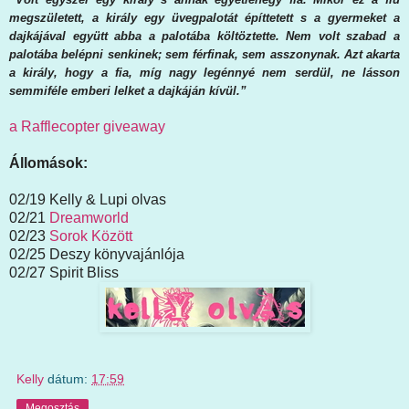
megszületett, a király egy üvegpalotát építtetett s a gyermeket a
dajkájával együtt abba a palotába költöztette. Nem volt szabad a
palotába belépni senkinek; sem férfinak, sem asszonynak. Azt akarta
a király, hogy a fia, míg nagy legénnyé nem serdül, ne lásson
semmiféle emberi lelket a dajkáján kívül.”
a Rafflecopter giveaway
Állomások:
02/19 Kelly & Lupi olvas
02/21
Dreamworld
02/23
Sorok Között
02/25 Deszy könyvajánlója
02/27 Spirit Bliss
Kelly
dátum:
17:59
Megosztás