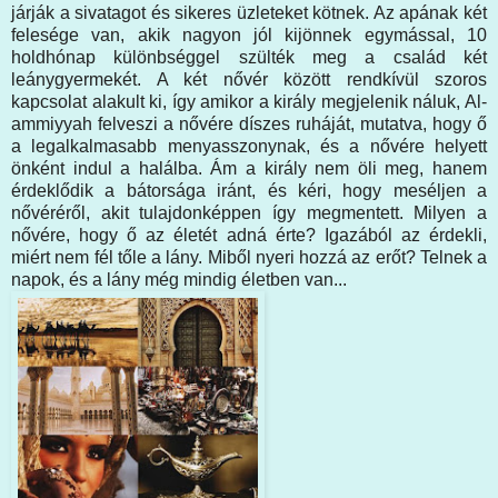
járják a sivatagot és sikeres üzleteket kötnek. Az apának két
felesége van, akik nagyon jól kijönnek egymással, 10
holdhónap különbséggel szülték meg a család két
leánygyermekét. A két nővér között rendkívül szoros
kapcsolat alakult ki, így amikor a király megjelenik náluk, Al-
ammiyyah felveszi a nővére díszes ruháját, mutatva, hogy ő
a legalkalmasabb menyasszonynak, és a nővére helyett
önként indul a halálba. Ám a király nem öli meg, hanem
érdeklődik a bátorsága iránt, és kéri, hogy meséljen a
nővéréről, akit tulajdonképpen így megmentett. Milyen a
nővére, hogy ő az életét adná érte? Igazából az érdekli,
miért nem fél tőle a lány. Miből nyeri hozzá az erőt? Telnek a
napok, és a lány még mindig életben van...