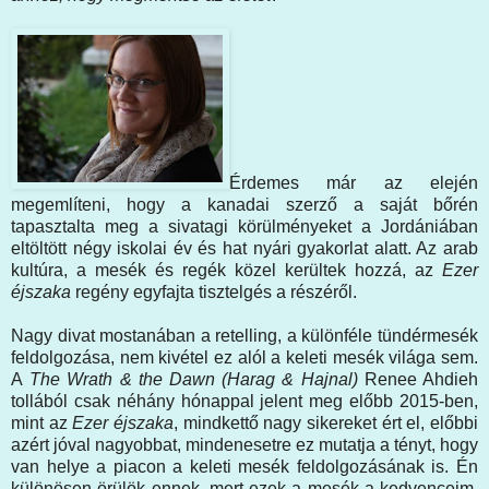
Érdemes már az elején
megemlíteni, hogy a kanadai szerző a saját bőrén
tapasztalta meg a sivatagi körülményeket a Jordániában
eltöltött négy iskolai év és hat nyári gyakorlat alatt. Az arab
kultúra, a mesék és regék közel kerültek hozzá, az
Ezer
éjszaka
regény egyfajta tisztelgés a részéről.
Nagy divat mostanában a retelling, a különféle tündérmesék
feldolgozása, nem kivétel ez alól a keleti mesék világa sem.
A
The Wrath & the Dawn (Harag & Hajnal)
Renee Ahdieh
tollából csak néhány hónappal jelent meg előbb 2015-ben,
mint az
Ezer éjszaka
, mindkettő nagy sikereket ért el, előbbi
azért jóval nagyobbat, mindenesetre ez mutatja a tényt, hogy
van helye a piacon a keleti mesék feldolgozásának is. Én
különösen örülök ennek, mert ezek a mesék a kedvenceim,