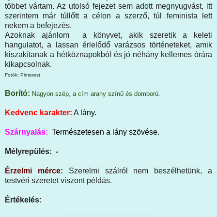
többet vártam. Az utolsó fejezet sem adott megnyugvást, itt
szerintem már túllőtt a célon a szerző, túl feminista lett
nekem a befejezés.
Azoknak ajánlom a könyvet, akik szeretik a keleti
hangulatot, a lassan érlelődő varázsos történeteket, amik
kiszakítanak a hétköznapokból és jó néhány kellemes órára
kikapcsolnak.
Fotók: Pinterest
Borító:
Nagyon szép, a cím arany színű és domború.
Kedvenc karakter:
A lány.
Szárnyalás:
Természetesen a lány szövése.
Mélyrepülés: -
Érzelmi mérce:
Szerelmi szálról nem beszélhetünk, a
testvéri szeretet viszont példás.
Értékelés: