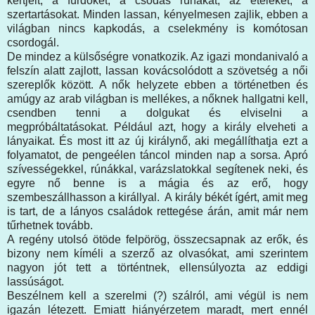
kertjeit, a fürdőket, a csodás ruhákat, az ételeket, a
szertartásokat. Minden lassan, kényelmesen zajlik, ebben a
világban nincs kapkodás, a cselekmény is komótosan
csordogál.
De mindez a külsőségre vonatkozik. Az igazi mondanivaló a
felszín alatt zajlott, lassan kovácsolódott a szövetség a női
szereplők között. A nők helyzete ebben a történetben és
amúgy az arab világban is mellékes, a nőknek hallgatni kell,
csendben tenni a dolgukat és elviselni a
megpróbáltatásokat. Például azt, hogy a király elveheti a
lányaikat. És most itt az új királynő, aki megállíthatja ezt a
folyamatot, de pengeélen táncol minden nap a sorsa. Apró
szívességekkel, rúnákkal, varázslatokkal segítenek neki, és
egyre nő benne is a mágia és az erő, hogy
szembeszállhasson a királlyal. A király békét ígért, amit meg
is tart, de a lányos családok rettegése árán, amit már nem
tűrhetnek tovább.
A regény utolsó ötöde felpörög, összecsapnak az erők, és
bizony nem kíméli a szerző az olvasókat, ami szerintem
nagyon jót tett a történtnek, ellensúlyozta az eddigi
lassúságot.
Beszélnem kell a szerelmi (?) szálról, ami végül is nem
igazán létezett. Emiatt hiányérzetem maradt, mert ennél