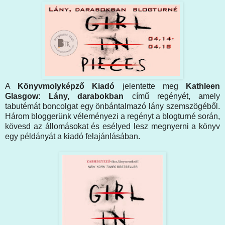
A
Könyvmolyképző Kiadó
jelentette meg
Kathleen
Glasgow: Lány, darabokban
című regényét, amely
tabutémát boncolgat egy önbántalmazó lány szemszögéből.
Három bloggerünk véleményezi a regényt a blogturné során,
kövesd az állomásokat és esélyed lesz megnyerni a könyv
egy példányát a kiadó felajánlásában.