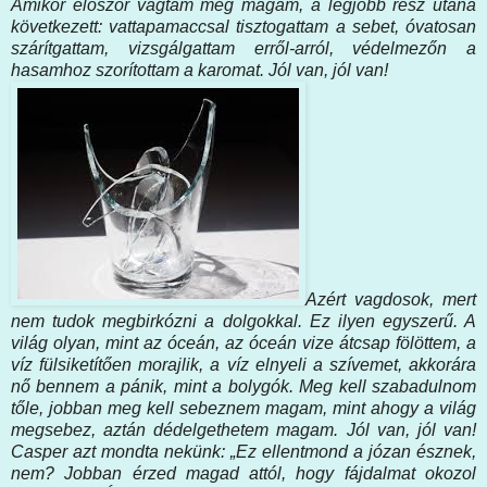
Amikor először vágtam meg magam, a legjobb rész utána
következett: vattapamaccsal tisztogattam a sebet, óvatosan
szárítgattam, vizsgálgattam erről-arról, védelmezőn a
hasamhoz szorítottam a karomat. Jól van, jól van!
Azért vagdosok, mert
nem tudok megbirkózni a dolgokkal. Ez ilyen egyszerű. A
világ olyan, mint az óceán, az óceán vize átcsap fölöttem, a
víz fülsiketítően morajlik, a víz elnyeli a szívemet, akkorára
nő bennem a pánik, mint a bolygók. Meg kell szabadulnom
tőle, jobban meg kell sebeznem magam, mint ahogy a világ
megsebez, aztán dédelgethetem magam. Jól van, jól van!
Casper azt mondta nekünk: „Ez ellentmond a józan észnek,
nem? Jobban érzed magad attól, hogy fájdalmat okozol