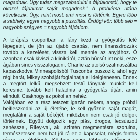
magadnak. Úgy tudsz megszabadulni a fájdalomtól, hogy te
okozol fájdalmat saját magadnak.” A probléma utána
következik. Úgy, mint most, ami most is történik. Egyre több
a sebhely, egyre nagyobb a pusztítás. Ördögi kör: több seb =
nagyobb szégyen = nagyobb fájdalom.
A terápiás csoportban a lány kezd a gyógyulás felé
lépegetni, de jön az újabb csapás, nem finanszírozzák
tovább a kezelését, vissza kell mennie az anyjához. Ő
azonban csak kiviszi a klinikáról, aztán búcsút int neki, esze
ágában sincs visszafogadni. Charlie az utolsó szalmaszálba
kapaszkodva Minneapolisból Tusconba buszozik, ahol egy
régi barát, Mikey szobáját foglalhatja el ideiglenesen. Ennek
a megtört lelkű, megsebzett testű lánynak munkát kell
keresnie, tovább kell haladnia a gyógyulás útján, amin
elindult. Csakhogy ez pokolian nehéz.
Valójában ez a rész tetszett igazán nekem, ahogy próbál
beilleszkedni az új életébe, le kell győznie saját magát,
megtalálni a saját békéjét, miközben nem csak jó dolgok
történnek. Együtt dolgozik egy piás, drogos, lecsúszott
zenésszel, Riley-val, aki szintén megmentésre szorulna,
természetesen nem hat jól rá ez a kapcsolat, mégis fontos
része az életének. Közben egyre többször előveszi a