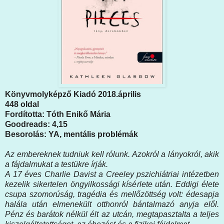
Könyvmolyképző Kiadó 2018.április
448 oldal
Fordította: Tóth Enikő Mária
Goodreads: 4,15
Besorolás: YA, mentális problémák
Az ​embereknek tudniuk kell rólunk. Azokról a lányokról, akik
a fájdalmukat a testükre írják.
A 17 éves Charlie Davist a Creeley pszichiátriai intézetben
kezelik sikertelen öngyilkossági kísérlete után. Eddigi élete
csupa szomorúság, tragédia és mellőzöttség volt: édesapja
halála után elmenekült otthonról bántalmazó anyja elől.
Pénz és barátok nélkül élt az utcán, megtapasztalta a teljes