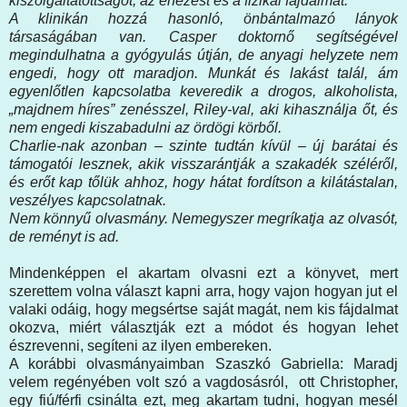
kiszolgáltatottságot, az éhezést és a fizikai fájdalmat.
A klinikán hozzá hasonló, önbántalmazó lányok
társaságában van. Casper doktornő segítségével
megindulhatna a gyógyulás útján, de anyagi helyzete nem
engedi, hogy ott maradjon. Munkát és lakást talál, ám
egyenlőtlen kapcsolatba keveredik a drogos, alkoholista,
„majdnem híres” zenésszel, Riley-val, aki kihasználja őt, és
nem engedi kiszabadulni az ördögi körből.
Charlie-nak azonban – szinte tudtán kívül – új barátai és
támogatói lesznek, akik visszarántják a szakadék széléről,
és erőt kap tőlük ahhoz, hogy hátat fordítson a kilátástalan,
veszélyes kapcsolatnak.
Nem könnyű olvasmány. Nemegyszer megríkatja az olvasót,
de reményt is ad.
Mindenképpen el akartam olvasni ezt a könyvet, mert
szerettem volna választ kapni arra, hogy vajon hogyan jut el
valaki odáig, hogy megsértse saját magát, nem kis fájdalmat
okozva, miért választják ezt a módot és hogyan lehet
észrevenni, segíteni az ilyen embereken.
A korábbi olvasmányaimban Szaszkó Gabriella: Maradj
velem regényében volt szó a vagdosásról, ott Christopher,
egy fiú/férfi csinálta ezt, meg akartam tudni, hogyan mesél