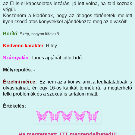
az Ellis-el kapcsolatos lezárás, jó lett volna, ha találkoznak
végül.
Köszönöm a kiadónak, hogy az átlagos történetek mellett
ilyen csodálatos könyvekkel ajándékozza meg az olvasóit!
Borító
:
Szép, nagyon kifejező
Kedvenc karakter
: Riley
Szárnyalás:
Linus apjánál töltött idő.
Mélyrepülés: -
Érzelmi mérce:
Ez nem az a könyv, amit a legfiatalabbak is
olvashatnak, én egy 16-os karikát tennék rá, a megterhelő
lelki problémák és a szexuális tartalom miatt.
Értékelés:
Ha megtetszett, ITT megrendelheted!!!