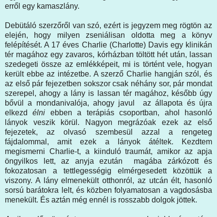
erről egy kamaszlány.
Debütáló szerzőről van szó, ezért is jegyzem meg rögtön az
elején, hogy milyen zseniálisan oldotta meg a könyv
felépítését. A 17 éves Charlie (Charlotte) Davis egy klinikán
tér magához egy zavaros, kórházban töltött hét után, lassan
szedegeti össze az emlékképeit, mi is történt vele, hogyan
került ebbe az intézetbe. A szerző Charlie hangján szól, és
az első pár fejezetben sokszor csak néhány sor, pár mondat
szerepel, ahogy a lány is lassan tér magához, később úgy
bővül a mondanivalója, ahogy javul az állapota és újra
elkezd
élni
ebben a terápiás csoportban, ahol hasonló
lányok veszik körül. Nagyon megrázóak ezek az első
fejezetek, az olvasó szembesül azzal a rengeteg
fájdalommal, amit ezek a lányok átéltek. Kezdtem
megismerni Charlie-t, a kiinduló traumát, amikor az apja
öngyilkos lett, az anyja ezután magába zárkózott és
fokozatosan a tettlegességig elmérgesedett közöttük a
viszony. A lány elmenekült otthonról, az utcán élt, hasonló
sorsú barátokra lelt, és közben folyamatosan a vagdosásba
menekült. És aztán még ennél is rosszabb dolgok jöttek.