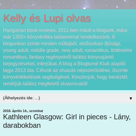
Kelly és Lupi olvas
Hungarian book reviews. 2011-ben indult a blogunk, mára
már 1300+ könyvkritika tartalommal rendelkezünk. A
blogunkon szinte minden műfajból, elsősorban ifjúsági,
young adult, middle grade, new adult, romantikus, történelmi
romantikus, fantasy regényekről találsz könyvajánló
bejegyzéseket, interjúkat. A blog a Blogturné Klub alapító
tagja 2013 óta. Célunk az olvasás népszerűsítése, őszinte
könyvértékelések segítségével. Köszönjük, hogy benéztél,
reméljük találsz megfelelő olvasnivalót!
▼
2018. április 14., szombat
Kathleen Glasgow: Girl in pieces - Lány,
darabokban