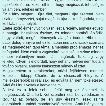
rajzkészletét, és kezdi elhinni, hogy mégiscsak tehetséges
valamiben, értékes ember.
Ez a lány megtanul újra élni, megtanul újra szeretni. Nem
csak a környezetét, saját magát is újra el kell fogadnia, meg
kell találnia a helyét.
Életre szóló élmény volt olvasni ezt a regény, annyira egyedi
a hangja, brutálisan őszinte, és minden sorából érződik,
hogy valódi, megélt élmények alapján íródott. Hihetetlen
bátor dolog ennyire nehéz témában írni, az olvasók számára
ez meglehetősen tabu téma, a mentális problémákat nehéz
befogadni. Nem csak a vágásokról van szó, itt szinte minden
ember valamilyen módon árt magának, fizikailag vagy
lelkileg. Olyan is előfordult, hogy néhány helyen nem tudtam
tovább olvasni, annyira kiakasztott némely részlet.
Megszerettem a karaktereket, óriási fejlődésen mennek
keresztül, főképp Charlie, de az elcseszett Riley is. A
mellékszereplők is reálisak, és egyáltalán nem tökéletesek,
Ariel és Linus voltak a kedvenceim.
A test és a lélek sebein felül még az érzelmek is
megtépázzák Charlie-t. Két szerelmi szál bonyolódásán is
izgulhat az olvasó, de én úgy éreztem, ezek szinte
eltörpülnek a valódi mondanivaló mellett. Amit hiányoltam,