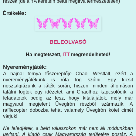
részek (de a YA keretein belül megírva természetesen)
Értékelés:
BELEOLVASÓ
Ha megtetszett,
ITT
megrendelheted!
Nyereményjáték:
A hajnal tornya főszereplője Chaol Westfall, ezért a
nyereményjátékunk is róla fog szólni. Egy kicsit
nosztalgiázunk a játék során, hiszen minden állomáson
találni fogtok egy idézetet, ami Chaolhoz kapcsolódik, a
feladatotok pedig az lesz, hogy kitaláljátok, mely már
magyarul megjelent Üvegtrón részből származik. A
rafflecopter dobozba tehát valamely Üvegtrón kötet címét
várjuk!
Ne feledjétek, a beírt válaszokon már nem áll módunkban
javítani. A kiadó csak Magyarország területére postáz. A