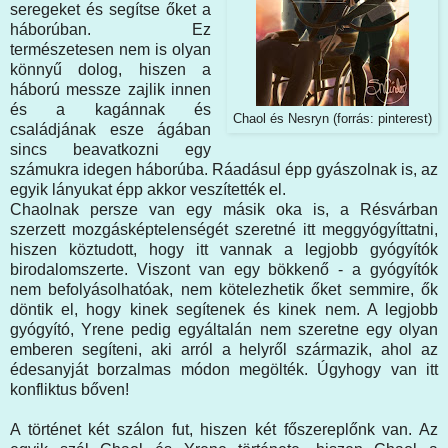
seregeket és segítse őket a
háborúban. Ez
természetesen nem is olyan
könnyű dolog, hiszen a
háború messze zajlik innen
és a kagánnak és
Chaol és Nesryn (forrás: pinterest)
családjának esze ágában
sincs beavatkozni egy
számukra idegen háborúba. Ráadásul épp gyászolnak is, az
egyik lányukat épp akkor veszítették el.
Chaolnak persze van egy másik oka is, a Résvárban
szerzett mozgásképtelenségét szeretné itt meggyógyíttatni,
hiszen köztudott, hogy itt vannak a legjobb gyógyítók
birodalomszerte. Viszont van egy bökkenő - a gyógyítók
nem befolyásolhatóak, nem kötelezhetik őket semmire, ők
döntik el, hogy kinek segítenek és kinek nem. A legjobb
gyógyító, Yrene pedig egyáltalán nem szeretne egy olyan
emberen segíteni, aki arról a helyről származik, ahol az
édesanyját borzalmas módon megölték. Úgyhogy van itt
konfliktus bőven!
A történet két szálon fut, hiszen két főszereplőnk van. Az