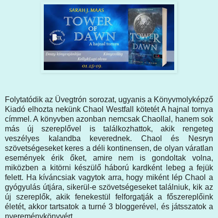
Folytatódik az Üvegtrón sorozat, ugyanis a Könyvmolyképző
Kiadó elhozta nekünk Chaol Westfall kötetét A hajnal tornya
címmel. A könyvben azonban nemcsak Chaollal, hanem sok
más új szereplővel is találkozhattok, akik rengeteg
veszélyes kalandba keverednek. Chaol és Nesryn
szövetségeseket keres a déli kontinensen, de olyan váratlan
események érik őket, amire nem is gondoltak volna,
miközben a kitörni készülő háború kardként lebeg a fejük
felett. Ha kíváncsiak vagytok arra, hogy miként lép Chaol a
gyógyulás útjára, sikerül-e szövetségeseket találniuk, kik az
új szereplők, akik fenekestül felforgatják a főszereplőink
életét, akkor tartsatok a turné 3 bloggerével, és játsszatok a
nyereménykönyvért.