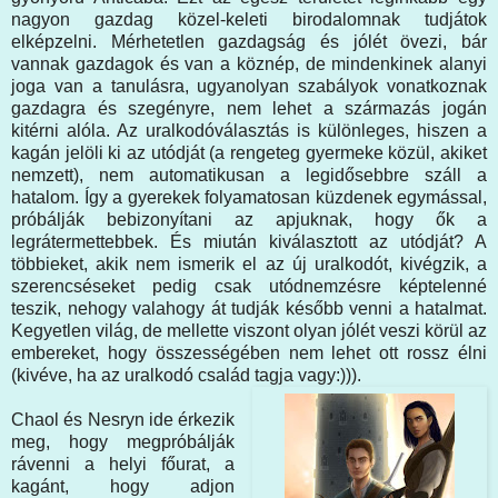
nagyon gazdag közel-keleti birodalomnak tudjátok
elképzelni. Mérhetetlen gazdagság és jólét övezi, bár
vannak gazdagok és van a köznép, de mindenkinek alanyi
joga van a tanulásra, ugyanolyan szabályok vonatkoznak
gazdagra és szegényre, nem lehet a származás jogán
kitérni alóla. Az uralkodóválasztás is különleges, hiszen a
kagán jelöli ki az utódját (a rengeteg gyermeke közül, akiket
nemzett), nem automatikusan a legidősebbre száll a
hatalom. Így a gyerekek folyamatosan küzdenek egymással,
próbálják bebizonyítani az apjuknak, hogy ők a
legrátermettebbek. És miután kiválasztott az utódját? A
többieket, akik nem ismerik el az új uralkodót, kivégzik, a
szerencséseket pedig csak utódnemzésre képtelenné
teszik, nehogy valahogy át tudják később venni a hatalmat.
Kegyetlen világ, de mellette viszont olyan jólét veszi körül az
embereket, hogy összességében nem lehet ott rossz élni
(kivéve, ha az uralkodó család tagja vagy:))).
Chaol és Nesryn ide érkezik
meg, hogy megpróbálják
rávenni a helyi főurat, a
kagánt, hogy adjon