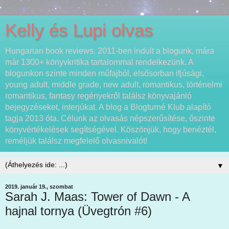
Kelly és Lupi olvas
Hungarian book reviews. 2011-ben indult a blogunk, mára
már 1300+ könyvkritika tartalommal rendelkezünk. A
blogunkon szinte minden műfajból, elsősorban ifjúsági,
young adult, middle grade, new adult, romantikus, történelmi
romantikus, fantasy regényekről találsz könyvajánló
bejegyzéseket, interjúkat. A blog a Blogturné Klub alapító
tagja 2013 óta. Célunk az olvasás népszerűsítése, őszinte
könyvértékelések segítségével. Köszönjük, hogy benéztél,
reméljük találsz megfelelő olvasnivalót!
▼
2019. január 19., szombat
Sarah J. Maas: Tower of Dawn - A
hajnal tornya (Üvegtrón #6)