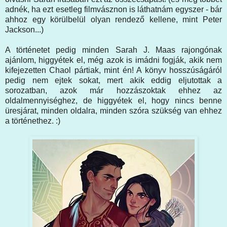
adnék, ha ezt esetleg filmvásznon is láthatnám egyszer - bár
ahhoz egy körülbelül olyan rendező kellene, mint Peter
Jackson...)
A történetet pedig minden Sarah J. Maas rajongónak
ajánlom, higgyétek el, még azok is imádni fogják, akik nem
kifejezetten Chaol pártiak, mint én! A könyv hosszúságáról
pedig nem ejtek sokat, mert akik eddig eljutottak a
sorozatban, azok már hozzászoktak ehhez az
oldalmennyiséghez, de higgyétek el, hogy nincs benne
üresjárat, minden oldalra, minden szóra szükség van ehhez
a történethez. :)