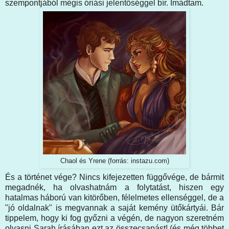
szempontjából mégis óriási jelentőséggel bír. Imádtam.
Chaol és Yrene (forrás: instazu.com)
És a történet vége? Nincs kifejezetten függővége, de bármit
megadnék, ha olvashatnám a folytatást, hiszen egy
hatalmas háború van kitörőben, félelmetes ellenséggel, de a
"jó oldalnak" is megvannak a saját kemény ütőkártyái. Bár
tippelem, hogy ki fog győzni a végén, de nagyon szeretném
olvasni Sarah írásában ezt az összecsapást! (és még többet