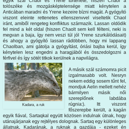
egyik szál Chaol és Yrene története, hiszen Chaol a
tolószéke és mozgásképtelensége miatt kénytelen a
Anticában maradni és Yrene kezeire bízni magát. A gyógyító
viszont eleinte rettenetes ellenszenvvel viseltetik Chaol
iránt, amiből rengeteg konfliktus származik. Lassan oldódik
fel mind a két oldal (hiszen Chaolt sem kell félteni, neki is
megvan a baja, így nem veszi túl jól Yrene szurkálódásait)
és ahogy a gyógyító lassan rádöbben, hogy mi lappang
Chaolban, ami gátolja a gyógyítást, óriási bajba kerül, így
kénytelen lesz engedni a haragjából és összedolgozni a
férfivel és így sötét titkok kerülnek a napvilágra.
A másik szál számomra picit
izgalmasabb volt. Nesryn
nekem eddig sosem tűnt fel,
mondjuk Aelin mellett nehéz
bármilyen másik női
szereplőnek labdába
rúgnia:). Itt viszont
Kadara, a ruk
főszerepbe került, a kagán
egyik fiával, Sartaqkal együtt közösen indulnak útnak, hogy
utánajárjanak egy rejtélyes dolognak. Sartaq egy különleges
állatnak, Kadarának, a ruknak a gazdája - ezeket én