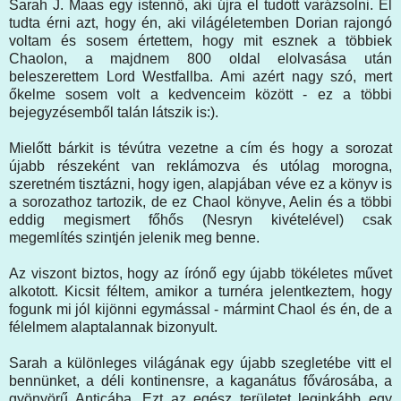
Sarah J. Maas egy istennő, aki újra el tudott varázsolni. El
tudta érni azt, hogy én, aki világéletemben Dorian rajongó
voltam és sosem értettem, hogy mit esznek a többiek
Chaolon, a majdnem 800 oldal elolvasása után
beleszerettem Lord Westfallba. Ami azért nagy szó, mert
őkelme sosem volt a kedvenceim között - ez a többi
bejegyzésemből talán látszik is:).
Mielőtt bárkit is tévútra vezetne a cím és hogy a sorozat
újabb részeként van reklámozva és utólag morogna,
szeretném tisztázni, hogy igen, alapjában véve ez a könyv is
a sorozathoz tartozik, de ez Chaol könyve, Aelin és a többi
eddig megismert főhős (Nesryn kivételével) csak
megemlítés szintjén jelenik meg benne.
Az viszont biztos, hogy az írónő egy újabb tökéletes művet
alkotott. Kicsit féltem, amikor a turnéra jelentkeztem, hogy
fogunk mi jól kijönni egymással - mármint Chaol és én, de a
félelmem alaptalannak bizonyult.
Sarah a különleges világának egy újabb szegletébe vitt el
bennünket, a déli kontinensre, a kaganátus fővárosába, a
gyönyörű Anticába. Ezt az egész területet leginkább egy