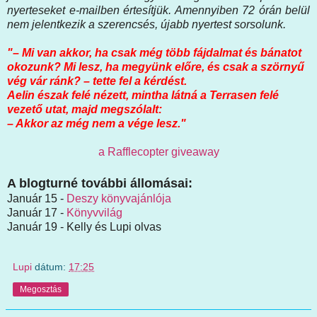
nyerteseket e-mailben értesítjük. Amennyiben 72 órán belül
nem jelentkezik a szerencsés, újabb nyertest sorsolunk.
"– Mi van akkor, ha csak még több fájdalmat és bánatot
okozunk? Mi lesz, ha megyünk előre, és csak a szörnyű
vég vár ránk? – tette fel a kérdést.
Aelin észak felé nézett, mintha látná a Terrasen felé
vezető utat, majd megszólalt:
– Akkor az még nem a vége lesz."
a Rafflecopter giveaway
A blogturné további állomásai:
Január 15 -
Deszy könyvajánlója
Január 17 -
Könyvvilág
Január 19 - Kelly és Lupi olvas
Lupi
dátum:
17:25
Megosztás