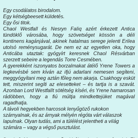
Egy csodálatos birodalom.
Egy kétségbeesett küldetés.
Egy ősi titok.
Chaol Westfall és Nesryn Faliq azért érkezett Antica
tündöklő városába, hogy szövetséget kössön a déli
kontinens kagánjával, akinek hatalmas serege jelenti Erilea
utolsó reménysugarát. De nem ez az egyetlen oka, hogy
Anticába utaztak: gyógyírt keresnek Chaol Résvárban
szerzett sebeire a legendás Torre Cesmében.
A gyerekként iszonyatos borzalmakat átélő Yrene Towers a
legkevésbé sem kíván az ifjú adarlani nemesen segíteni,
meggyógyítani meg aztán főleg nem akarja. Csakhogy esküt
tett, miszerint segíti az elesetteket – és tartja is a szavát.
Azonban Lord Westfallt sötétség kíséri, és Yrene hamarosan
rádöbben, hogy a fiú múltja mindkettejüket magával
ragadhatja.
A távoli hegyekben harcosok lenyűgöző rukokon
szárnyalnak, és az árnyak mélyén régóta várt válaszok
lapulnak. Olyan tudás, ami a túlélést jelentheti a világ
számára – vagy a végső pusztulást.