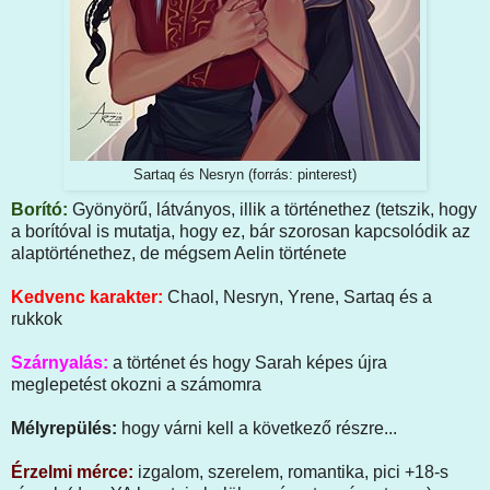
Sartaq és Nesryn (forrás: pinterest)
Borító:
Gyönyörű, látványos, illik a történethez (tetszik, hogy
a borítóval is mutatja, hogy ez, bár szorosan kapcsolódik az
alaptörténethez, de mégsem Aelin története
Kedvenc karakter:
Chaol, Nesryn, Yrene, Sartaq és a
rukkok
Szárnyalás:
a történet és hogy Sarah képes újra
meglepetést okozni a számomra
Mélyrepülés:
hogy várni kell a következő részre...
Érzelmi mérce:
izgalom, szerelem, romantika, pici +18-s