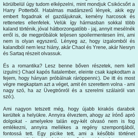
körülbelül úgy tudom elképzelni, mint mondjuk Csikócsőrt a
Harry Potterből. Hatalmas madárszerű lények, akik egy
embert fogadnak el gazdájuknak, kemény harcosok és
rettenetes ellenfelek. Velük így hármasban sokkal több
kaland történik, jóval hátborzongatóbb - jaj, annyit mesélnék
erről is, de megpróbálok teljesen spoilermentesen írni, ami
nem is olyan egyszerű. Lényeg az, hogy izgalomból és
kalandból nem lesz hiány, akár Chaol és Yrene, akár Nesryn
és Sartaq részeit olvassuk.
És a romantika? Lesz benne bőven részetek, nem kell
izgulni:) Chaol kapós fiatalember, eleinte csak kapkodtam a
fejem, hogy hányan próbálnak ráröppenni:). De itt és most
végre megkaptam azt a véget, amit én szerettem volna - ami
nagy szó, ha az Üvegtrónról és a szerelmi szálairól van
szó:).
Ami nagyon tetszett még, hogy újabb kirakós darabok
kerültek a helyükre. Annyira élveztem, ahogy az írónő apró
dolgokat - amelyekre talán egy-két olvasó nem is fog
emlékezni, annyira mellékes a regény szempontjából,
fontossá tett. Egy picike tett, ami a későbbi történet