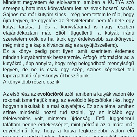
Mindent megvettem és elolvastam, amiben a KUTYA szó
szerepelt, hatalmas könyvtáram lett az évek hosszú során.
Sajnos ma már kutyám sincs - még nem tettem le róla, hogy
újra legyen, de egyelőre az életvitelembe nem fér bele egy
kutya tartása :( és a könyvtáramat is nagy részben
elajándékoztam már. Ettől függetlenül a kutyák iránti
szeretetem örök és ha látok egy érdekesebb szakkönyvet,
még mindig elkap a kíváncsiság és a gyűjtőszellem:).
Ez a könyv pedig pont ilyen, amit szerintem érdemes
minden kutyabarátnak beszereznie. Átfogó információt ad a
kutyákról, épp annyira, hogy még befogadható mennyiségű
legyen, de ne is csak egy szép, színes képekkel teli
lapozgatható képeskönyvről beszéljünk.
A könyv több részre oszlik.
Az első rész az
evolúcióról
szól, amiben a kutyák vadon élő
rokonait ismerhetjük meg, az evolúció lépcsőfokait és, hogy
hogyan alakultak ki a mai kutyafajták. Ez az a téma, amihez
szinte mindenki hozzá tud szólni, így ez inkább egy
felelevenítés volt, mintsem újdonság. Ettől függetlenül
találtam benne érdekességet, mint például az a mára már
egyértelmű tény, hogy a kutya legközelebbi vadon élő
rokona a szürke farkas. (nem, sem az aranysakál, sem a