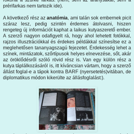
prérifarkas nem tartozik ide).
A következő rész az
anatómia
, ami talán sok embernek picit
száraz lesz, pedig szintén érdemes átolvasni, hiszen
rengeteg új információt kaphat a laikus kutyaszerető ember.
A szerző nagyon odafigyelt rá, hogy ahol lehetett fotókkal,
rajzos illusztrációkkal és érdekes példákkal színesítse ez a
meglehetősen tananyagszagú fejezetet. Érdekesség lehet a
színek, mintázatok, szőrtípusok helyes elnevezése, sőt, akár
az öröklődésről szóló rövid rész is. Van egy külön rész a
kutya táplálkozásáról is, itt kíváncsian vártam, hogy a szerző
állást foglal-e a tápok kontra BARF (nyersetetés)vitában, de
diplomatikus módon kikerülte az állásfoglalást:).