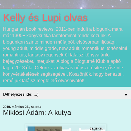
Kelly és Lupi olvas
Hungarian book reviews. 2011-ben indult a blogunk, mára
már 1300+ könyvkritika tartalommal rendelkezünk. A
blogunkon szinte minden műfajból, elsősorban ifjúsági,
young adult, middle grade, new adult, romantikus, történelmi
romantikus, fantasy regényekről találsz könyvajánló
bejegyzéseket, interjúkat. A blog a Blogturné Klub alapító
tagja 2013 óta. Célunk az olvasás népszerűsítése, őszinte
könyvértékelések segítségével. Köszönjük, hogy benéztél,
reméljük találsz megfelelő olvasnivalót!
▼
2019. március 27., szerda
Miklósi Ádám: A kutya