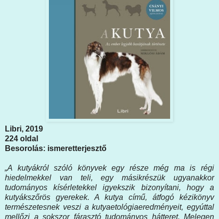
Libri, 2019
224 oldal
Besorolás: ismeretterjesztő
„A kutyákról szóló könyvek egy része még ma is régi
hiedelmekkel van teli, egy másikrészük ugyanakkor
tudományos kísérletekkel igyekszik bizonyítani, hogy a
kutyákszőrös gyerekek. A kutya című, átfogó kézikönyv
természetesnek veszi a kutyaetológiaeredményeit, egyúttal
mellőzi a sokszor fárasztó tudományos hátteret. Melegen