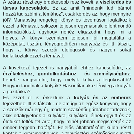
A száraz részt egy érdekesebb rész követi, a
viselkedés és
társas kapcsolatok
. Ez az, amit "mindenki tud, bárhol
hozzá tud szólni a témához", csak kérdés az, hogy mennyire
jól? Manapság rengeteg könyv és tévéműsor foglalkozik
ezzel a témával, sokszor teljesen egymásnak ellentmondó
információkkal, úgyhogy nehéz eligazodni, hogy mi a
helyes. A könyv szerintem teljesen jól megtalálta a
középutat, tisztán, lényegretörően magyaráz és itt látszik,
hogy a könyv szerzői etológusok és nagyon sokat
foglalkoztak ezzel a témával.
A következő fejezet is nagyjából ehhez kapcsolódik, az
érzékeléshez, gondolkodáshoz és személyiséghez
.
Lehet-e rangsorolni, hogy melyik kutya a legokosabb?
Hogyan tanulnak a kutyák? Hasonlítanak-e tényleg a kutyák
a gazdáikra?
És ezzel el is érkeztünk a
kutyák és az emberek
fejezethez. Itt is látszik - de amúgy az egész könyvön, hogy
a szerzők már egy új, modern szakértői gárdához tartoznak,
akik odafigyelnek a kutyákra, kutyákkal élnek együtt és az
életüket tették fel arra, hogy minél jobban megismerjék az
ember legjobb barátját. Felelős állattartóként külön részt
kaptak a kutyamenhelyek, a tenyésztési szélsőségek miatti