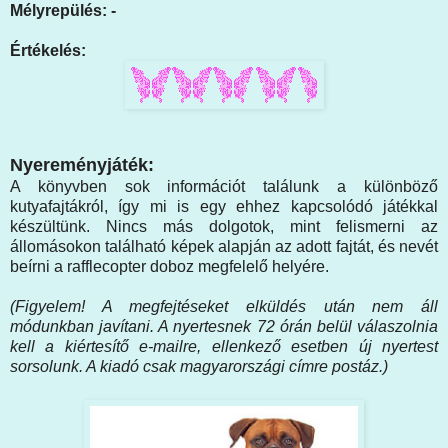
Mélyrepülés: -
Értékelés:
Nyereményjáték:
A könyvben sok információt találunk a különböző
kutyafajtákról, így mi is egy ehhez kapcsolódó játékkal
készültünk. Nincs más dolgotok, mint felismerni az
állomásokon található képek alapján az adott fajtát, és nevét
beírni a rafflecopter doboz megfelelő helyére.
(Figyelem! A megfejtéseket elküldés után nem áll
módunkban javítani. A nyertesnek 72 órán belül válaszolnia
kell a kiértesítő e-mailre, ellenkező esetben új nyertest
sorsolunk. A kiadó csak magyarországi címre postáz.)