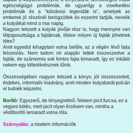
egészségügyi problémák, de ugyanígy a viselkedési
problémák és a "külvárosi legendák is", amelyek az
emberek jó részénél berögzültek és eszerint tartják, nevelik
a kutyáikat mind a mai napig.
Nagyon tetszett a kutyák jövője rész is, hogy mennyire van
létjogosultsága a fajtáknak, illetve milyen új fajták jöhetnek
létre?
Amit egyedül kihagytam volna belőle, az a végén lévő fajta
felsorolás. Nem tudom mi alapján lettek összeszedve a
fajták, de számomra sok fontos fajta kimaradt, így ez inkább
nekem egy töltelékrésznek tűnik.
Összességében nagyon tetszett a könyv, jól összeszedett,
érdekes, informatív kiadvány, amit minden kutyabarát polcán
el tudnék képzelni.
Borító:
Egyszerű, de lényegretörő. Nekem picit furcsa, ez a
vegyes kötés, mert picit olyan érzésem van, mintha a
védőborító lemaradt volna róla.
Szárnyalás:
a modern információk