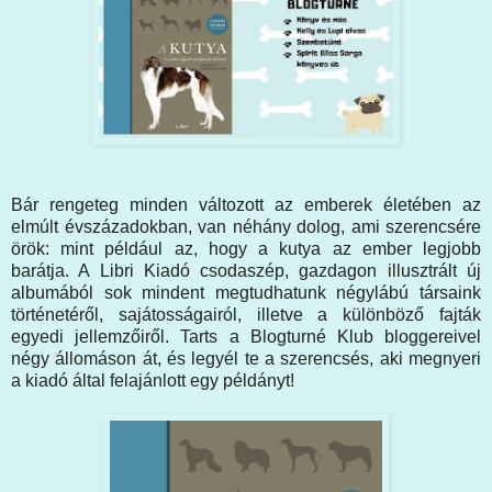
Bár rengeteg minden változott az emberek életében az
elmúlt évszázadokban, van néhány dolog, ami szerencsére
örök: mint például az, hogy a kutya az ember legjobb
barátja. A Libri Kiadó csodaszép, gazdagon illusztrált új
albumából sok mindent megtudhatunk négylábú társaink
történetéről, sajátosságairól, illetve a különböző fajták
egyedi jellemzőiről. Tarts a Blogturné Klub bloggereivel
négy állomáson át, és legyél te a szerencsés, aki megnyeri
a kiadó által felajánlott egy példányt!