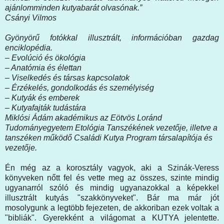
ajánlomminden kutyabarát olvasónak.”
Csányi Vilmos
Gyönyörű fotókkal illusztrált, információban gazdag
enciklopédia.
– Evolúció és ökológia
– Anatómia és élettan
– Viselkedés és társas kapcsolatok
– Érzékelés, gondolkodás és személyiség
– Kutyák és emberek
– Kutyafajták tudástára
Miklósi Ádám akadémikus az Eötvös Loránd
Tudományegyetem Etológia Tanszékének vezetője, illetve a
tanszéken működő Családi Kutya Program társalapítója és
vezetője.
Én még az a korosztály vagyok, aki a Szinák-Veress
könyveken nőtt fel és vette meg az összes, szinte mindig
ugyanarról szóló és mindig ugyanazokkal a képekkel
illusztrált kutyás "szakkönyveket". Bár ma már jót
mosolygunk a legtöbb fejezeten, de akkoriban ezek voltak a
"bibliák". Gyerekként a világomat a KUTYA jelentette.