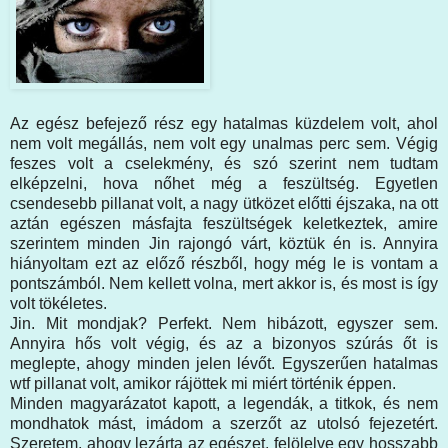
Az egész befejező rész egy hatalmas küzdelem volt, ahol
nem volt megállás, nem volt egy unalmas perc sem. Végig
feszes volt a cselekmény, és szó szerint nem tudtam
elképzelni, hova nőhet még a feszültség. Egyetlen
csendesebb pillanat volt, a nagy ütközet előtti éjszaka, na ott
aztán egészen másfajta feszültségek keletkeztek, amire
szerintem minden Jin rajongó várt, köztük én is. Annyira
hiányoltam ezt az előző részből, hogy még le is vontam a
pontszámból. Nem kellett volna, mert akkor is, és most is így
volt tökéletes.
Jin. Mit mondjak? Perfekt. Nem hibázott, egyszer sem.
Annyira hős volt végig, és az a bizonyos szúrás őt is
meglepte, ahogy minden jelen lévőt. Egyszerűen hatalmas
wtf pillanat volt, amikor rájöttek mi miért történik éppen.
Minden magyarázatot kapott, a legendák, a titkok, és nem
mondhatok mást, imádom a szerzőt az utolsó fejezetért.
Szeretem, ahogy lezárta az egészet, felölelve egy hosszabb