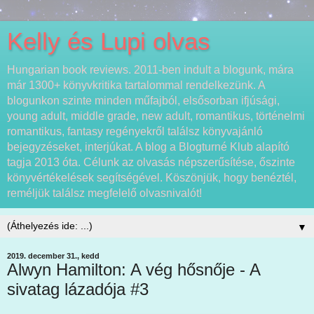
Kelly és Lupi olvas
Hungarian book reviews. 2011-ben indult a blogunk, mára
már 1300+ könyvkritika tartalommal rendelkezünk. A
blogunkon szinte minden műfajból, elsősorban ifjúsági,
young adult, middle grade, new adult, romantikus, történelmi
romantikus, fantasy regényekről találsz könyvajánló
bejegyzéseket, interjúkat. A blog a Blogturné Klub alapító
tagja 2013 óta. Célunk az olvasás népszerűsítése, őszinte
könyvértékelések segítségével. Köszönjük, hogy benéztél,
reméljük találsz megfelelő olvasnivalót!
▼
2019. december 31., kedd
Alwyn Hamilton: A vég hősnője - A
sivatag lázadója #3