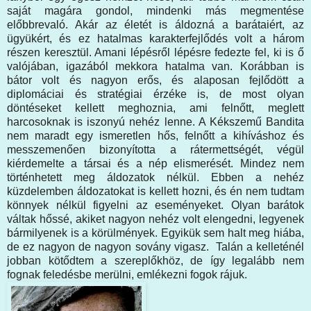
saját magára gondol, mindenki más megmentése
előbbrevaló. Akár az életét is áldozná a barátaiért, az
ügyükért, és ez hatalmas karakterfejlődés volt a három
részen keresztül. Amani lépésről lépésre fedezte fel, ki is ő
valójában, igazából mekkora hatalma van. Korábban is
bátor volt és nagyon erős, és alaposan fejlődött a
diplomáciai és stratégiai érzéke is, de most olyan
döntéseket kellett meghoznia, ami felnőtt, meglett
harcosoknak is iszonyú nehéz lenne. A Kékszemű Bandita
nem maradt egy ismeretlen hős, felnőtt a kihíváshoz és
messzemenően bizonyította a rátermettségét, végül
kiérdemelte a társai és a nép elismerését. Mindez nem
történhetett meg áldozatok nélkül. Ebben a nehéz
küzdelemben áldozatokat is kellett hozni, és én nem tudtam
könnyek nélkül figyelni az eseményeket. Olyan barátok
váltak hőssé, akiket nagyon nehéz volt elengedni, legyenek
bármilyenek is a körülmények. Egyikük sem halt meg hiába,
de ez nagyon de nagyon sovány vigasz. Talán a kelleténél
jobban kötődtem a szereplőkhöz, de így legalább nem
fognak feledésbe merülni, emlékezni fogok rájuk.