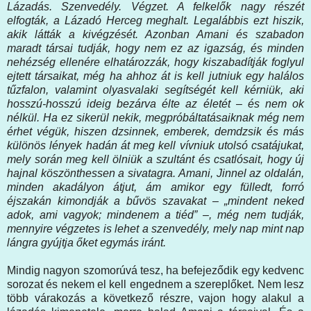
Lázadás. Szenvedély. Végzet. A felkelők nagy részét
elfogták, a Lázadó Herceg meghalt. Legalábbis ezt hiszik,
akik látták a kivégzését. Azonban Amani és szabadon
maradt társai tudják, hogy nem ez az igazság, és minden
nehézség ellenére elhatározzák, hogy kiszabadítják foglyul
ejtett társaikat, még ha ahhoz át is kell jutniuk egy halálos
tűzfalon, valamint olyasvalaki segítségét kell kérniük, aki
hosszú-hosszú ideig bezárva élte az életét – és nem ok
nélkül. Ha ez sikerül nekik, megpróbáltatásaiknak még nem
érhet végük, hiszen dzsinnek, emberek, demdzsik és más
különös lények hadán át meg kell vívniuk utolsó csatájukat,
mely során meg kell ölniük a szultánt és csatlósait, hogy új
hajnal köszönthessen a sivatagra. Amani, Jinnel az oldalán,
minden akadályon átjut, ám amikor egy fülledt, forró
éjszakán kimondják a bűvös szavakat – „mindent neked
adok, ami vagyok; mindenem a tiéd” –, még nem tudják,
mennyire végzetes is lehet a szenvedély, mely nap mint nap
lángra gyújtja őket egymás iránt.
Mindig nagyon szomorúvá tesz, ha befejeződik egy kedvenc
sorozat és nekem el kell engednem a szereplőket. Nem lesz
több várakozás a következő részre, vajon hogy alakul a