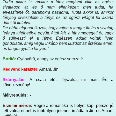
Tudta akkor is, amikor a lány magával vitte az egész
sivatagon át, és ő nem ellenkezett, mert tudta, ha
elveszítené őt, darabokra hasadna. Tudta akkor is, amikor
tényleg elveszítette a lányt, és az egész világot fel akarta
dúlni őt kutatva.
De néha elgondolkozott, hogy vajon a tenger fia és a sivatag
leánya túlélhetik-e együtt. Attól félt, a lány megégeti őt, vagy
ő süllyeszti el a lányt. Egészen addig voltak ilyen
gondolatai, amíg végül inkább nem küzdött az érzések ellen,
és lángra gyúlt a lányért."
Borító
:
Gyönyörű, ahogy az egész sorozaté.
Kedvenc karakter
: Amani, Jin
Szárnyalás:
A csata előtti éjszaka, mi más! És a
következmény!
Mélyrepülés: -
Érzelmi mérce:
Végre a romantika is helyet kap, persze jó
lett volna ennél is több ilyen jelenet, imádtam Jin és Amani
kettősét.