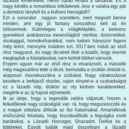
lázadás kimenetele, merre halad Amani a társaival. És a
nagy kérdés a romantikus lelkűeknek, lesz e valaha egy pár
a demdzsi lányból és a külhoni hercegből?
Ezt a sorozatot nagyon szerettem, mert megvolt benne
minden, ami egy jó fantasy sorozathoz kell az én
ízlésemnek. Különleges a világfelépítés, a kedvenc
gyerekkori arab/perzsa mesevilágból merítve, dzsinnekkel,
sivataggal, homokviharokkal, nem tudom hányszor fogom
még leírni, mennyire imádom ezt. 2017-ben indult az első
rész magyarul, és nagy dicséret illeti a kiadót, hogy évente
megkaptuk a folytatásokat, nem kellett többet várnunk.
Engem ugyan már az első rész is elvarázsolt, a második
még magasabbra tette a lécet, bemutatta a szultán oldalát is,
alaposan összekuszálva a szálakat. Nagy várakozással
kezdtem a befejező részbe, vajon elnyeri-e a szabadságot
ez a lázadó nép, élükön az oly kedves karakterekkel,
megérik-e az új hajnal eljövetelét.
Itt az ideje, hogy a legendák valóra váljanak, hiszen a
felkelőknek nagy szükségük van rá, hogy megszerezzék és
a maguk oldalára állítsák az ősi hatalmakat. Amaniéknak
elsőszámú feladata, hogy kiszabadítsák a fogságba esett
barátaikat, a Lázadó Herceget, Shazadot, Delilat és a
többieket. Együtt tudják majd összefogni a lázadó