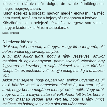
időszakot, elárulva pár dolgot, de szinte érintőlegesen,
mégis megnyugtatóan.
Különleges ez a sorozat, nagyon megéri elolvasni, ha még
nem tetted, remélem ez a bejegyzés meghozta a kedved!
Köszönöm ezt a befejező részt és az egész sorozatot a
magyar kiadónak, a Maxim csapatának.
Képek: Pinterest
A kedvenc idézetem:
"Hol volt, hol nem volt, volt egyszer egy fiú a tengerről, aki
beleszeretett egy sivatagi lányba.
A fiú már akkor tudta, hogy a lány veszélyes, amikor
meglátta őt egy elhagyatott, poros sivatagi városban egy
fegyverrel a kezében, a saját életével mit sem törődve.
Csupa tűz és puskapor volt, az ujja pedig mindig a ravaszon
volt.
Akkor már sejtette, hogy bajban van, amikor ugyanaz az ujj
az ő bőrébe vésett történeteken simított át, mit sem sejtve
arról, hogy benne magában mennyi erő is rejlik. Vagy arról,
hogy rá, a fiúra milyen hatással volt. Akkor lett biztos benne,
amikor másnap reggel arra kelt fel, hogy a lány nincs
mellette, és boldog lett, amiért oka van utánaeredni.