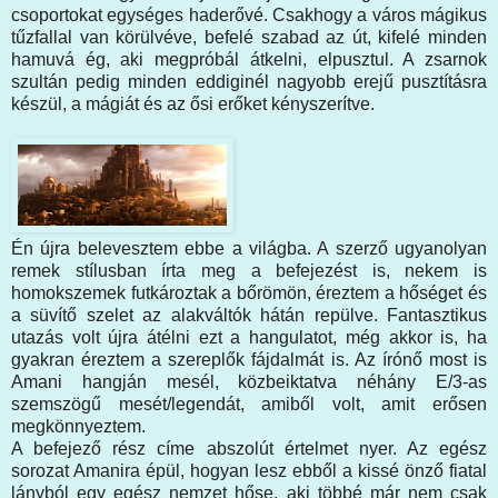
csoportokat egységes haderővé. Csakhogy a város mágikus
tűzfallal van körülvéve, befelé szabad az út, kifelé minden
hamuvá ég, aki megpróbál átkelni, elpusztul. A zsarnok
szultán pedig minden eddiginél nagyobb erejű pusztításra
készül, a mágiát és az ősi erőket kényszerítve.
Én újra belevesztem ebbe a világba. A szerző ugyanolyan
remek stílusban írta meg a befejezést is, nekem is
homokszemek futkároztak a bőrömön, éreztem a hőséget és
a süvítő szelet az alakváltók hátán repülve. Fantasztikus
utazás volt újra átélni ezt a hangulatot, még akkor is, ha
gyakran éreztem a szereplők fájdalmát is. Az írónő most is
Amani hangján mesél, közbeiktatva néhány E/3-as
szemszögű mesét/legendát, amiből volt, amit erősen
megkönnyeztem.
A befejező rész címe abszolút értelmet nyer. Az egész
sorozat Amanira épül, hogyan lesz ebből a kissé önző fiatal
lányból egy egész nemzet hőse, aki többé már nem csak