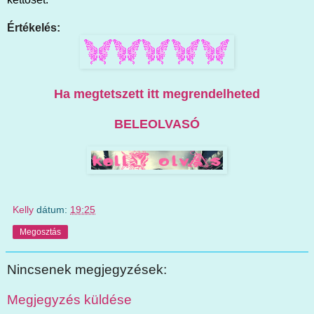
Értékelés:
Ha megtetszett itt megrendelheted
BELEOLVASÓ
Kelly
dátum:
19:25
Megosztás
Nincsenek megjegyzések:
Megjegyzés küldése