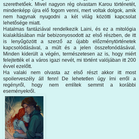
szerethetőek. Mivel nagyon rég olvastam Karou történetét,
mindenképp újra elő fogom venni, mert voltak dolgok, amik
nem hagynak nyugodni a két világ közötti kapcsolat
lehetősége miatt.
Hatalmas fantáziával rendelkezik Laini, és ez a mitológia
kialakításában már bebizonyosodott az első részben, de itt
is lenyűgözött a szerző az újabb előzménytörténetek
kapcsolódásával, a múlt és a jelen összefonódásával.
Minden kiderült a végén, természetesen az is, hogy miért
felejtették el a város igazi nevét, mi történt valójában itt 200
évvel ezelőtt.
Ha valaki nem olvasta az első részt akkor itt most
spoilerveszély áll fenn! De lehetetlen úgy írni erről a
regényről, hogy nem említek semmit a korábbi
eseményekről.