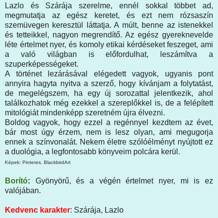
Lazlo és Szárája szerelme, ennél sokkal többet ad,
megmutatja az egész keretet, és ezt nem rózsaszín
szemüvegen keresztül láttatja. A múlt, benne az istenekkel
és tetteikkel, nagyon megrendítő. Az egész gyereknevelde
léte értelmet nyer, és komoly etikai kérdéseket feszeget, ami
a való világban is előfordulhat, leszámítva a
szuperképességeket.
A történet lezárásával elégedett vagyok, ugyanis pont
annyira hagyta nyitva a szerző, hogy kívánjam a folytatást,
de megelégszem, ha egy új sorozattal jelentkezik, ahol
találkozhatok még ezekkel a szereplőkkel is, de a felépített
mitológiát mindenképp szeretném újra élvezni.
Boldog vagyok, hogy ezzel a regénnyel kezdtem az évet,
bár most úgy érzem, nem is lesz olyan, ami megugorja
ennek a színvonalát. Nekem életre szólóélményt nyújtott ez
a duológia, a legfontosabb könyveim polcára kerül.
Képek: Pinteres, BlackbirdArt
Borító
:
Gyönyörű, és a végén értelmet nyer, mi is ez
valójában.
Kedvenc karakter
: Szárája, Lazlo