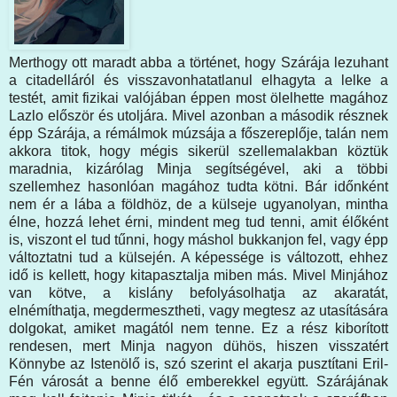
Merthogy ott maradt abba a történet, hogy Szárája lezuhant
a citadelláról és visszavonhatatlanul elhagyta a lelke a
testét, amit fizikai valójában éppen most ölelhette magához
Lazlo először és utoljára. Mivel azonban a második résznek
épp Szárája, a rémálmok múzsája a főszereplője, talán nem
akkora titok, hogy mégis sikerül szellemalakban köztük
maradnia, kizárólag Minja segítségével, aki a többi
szellemhez hasonlóan magához tudta kötni. Bár időnként
nem ér a lába a földhöz, de a külseje ugyanolyan, mintha
élne, hozzá lehet érni, mindent meg tud tenni, amit élőként
is, viszont el tud tűnni, hogy máshol bukkanjon fel, vagy épp
változtatni tud a külsején. A képessége is változott, ehhez
idő is kellett, hogy kitapasztalja miben más. Mivel Minjához
van kötve, a kislány befolyásolhatja az akaratát,
elnémíthatja, megdermesztheti, vagy megtesz az utasítására
dolgokat, amiket magától nem tenne. Ez a rész kiborított
rendesen, mert Minja nagyon dühös, hiszen visszatért
Könnybe az Istenölő is, szó szerint el akarja pusztítani Eril-
Fén városát a benne élő emberekkel együtt. Szárájának