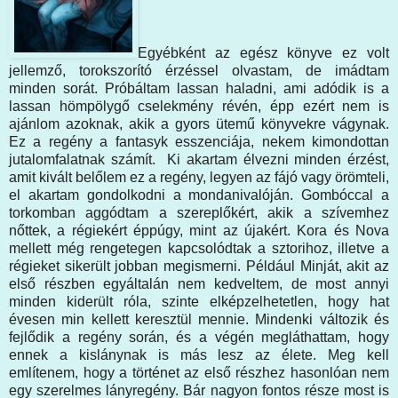
Egyébként az egész könyve ez volt
jellemző, torokszorító érzéssel olvastam, de imádtam
minden sorát. Próbáltam lassan haladni, ami adódik is a
lassan hömpölygő cselekmény révén, épp ezért nem is
ajánlom azoknak, akik a gyors ütemű könyvekre vágynak.
Ez a regény a fantasyk esszenciája, nekem kimondottan
jutalomfalatnak számít. Ki akartam élvezni minden érzést,
amit kivált belőlem ez a regény, legyen az fájó vagy örömteli,
el akartam gondolkodni a mondanivalóján. Gombóccal a
torkomban aggódtam a szereplőkért, akik a szívemhez
nőttek, a régiekért éppúgy, mint az újakért. Kora és Nova
mellett még rengetegen kapcsolódtak a sztorihoz, illetve a
régieket sikerült jobban megismerni. Például Minját, akit az
első részben egyáltalán nem kedveltem, de most annyi
minden kiderült róla, szinte elképzelhetetlen, hogy hat
évesen min kellett keresztül mennie. Mindenki változik és
fejlődik a regény során, és a végén megláthattam, hogy
ennek a kislánynak is más lesz az élete. Meg kell
említenem, hogy a történet az első részhez hasonlóan nem
egy szerelmes lányregény. Bár nagyon fontos része most is