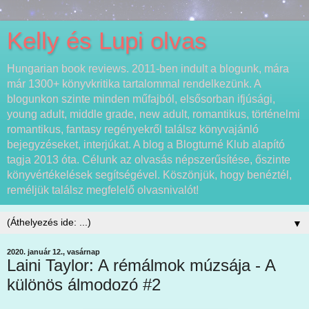
Kelly és Lupi olvas
Hungarian book reviews. 2011-ben indult a blogunk, mára
már 1300+ könyvkritika tartalommal rendelkezünk. A
blogunkon szinte minden műfajból, elsősorban ifjúsági,
young adult, middle grade, new adult, romantikus, történelmi
romantikus, fantasy regényekről találsz könyvajánló
bejegyzéseket, interjúkat. A blog a Blogturné Klub alapító
tagja 2013 óta. Célunk az olvasás népszerűsítése, őszinte
könyvértékelések segítségével. Köszönjük, hogy benéztél,
reméljük találsz megfelelő olvasnivalót!
▼
2020. január 12., vasárnap
Laini Taylor: A rémálmok múzsája - A
különös álmodozó #2