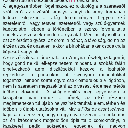
Az első részről készült értékelés
ITT
olvasható.
A legegyszerűbben fogalmazva ez a duológia a szeretetről
szól, erről az érzésről, amelyet annyi, de annyi formában
tudnak kifejezni a világ teremtményei. Legyen szó
szerelemről, vagy testvéri szeretetről, vagy szülő-gyermek
kapcsolatról, ebben a történetben a szerző felvonultatja
ennek az érzésnek minden árnyalatát. Mert befolyásolhatja
ezt az érzést a gyász, az öröm, a bánat, a távolság, de ha az
érzés tiszta és önzetlen, akkor a birtokában akár csodákra is
képesek vagyunk.
A szerző stílusa utánozhatatlan. Annyira részletgazdagon ír,
hogy gond nélkül elképzelhettem mindent, a szobák falán
elhelyezkedő apró díszítésektől kezdve a léghajók
repkedését a portálokon át. Gyönyörű mondatokkal
fogalmaz, minden sorral egyre csak elmerülök a világában,
nem is szerettem megszakítani az olvasást, érdemes ráérős
időben elővenni. A világteremtés meg egyenesen a
kisujjában van ennek a nőnek, az első részben
megismerteken túl újabb helyszínek tárultak elém, térben és
időben is újabb utazásokra vitt. Már a
Füst és csont leánya
kapcsán is éreztem, hogy ő egy olyan szerző, aki nekem ír,
az én ízlésemnek megfelelően építi fel a cselekményt, a
karakterei pedig sokrétűek, egyediek és nagyon