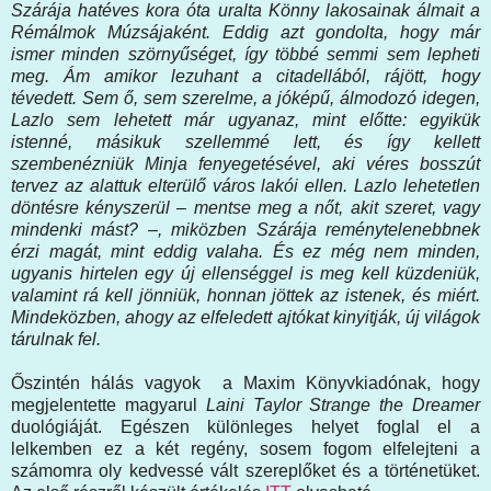
Szárája hatéves kora óta uralta Könny lakosainak álmait a
Rémálmok Múzsájaként. Eddig azt gondolta, hogy már
ismer minden szörnyűséget, így többé semmi sem lepheti
meg. Ám amikor lezuhant a citadellából, rájött, hogy
tévedett. Sem ő, sem szerelme, a jóképű, álmodozó idegen,
Lazlo sem lehetett már ugyanaz, mint előtte: egyikük
istenné, másikuk szellemmé lett, és így kellett
szembenézniük Minja fenyegetésével, aki véres bosszút
tervez az alattuk elterülő város lakói ellen. Lazlo lehetetlen
döntésre kényszerül – mentse meg a nőt, akit szeret, vagy
mindenki mást? –, miközben Szárája reménytelenebbnek
érzi magát, mint eddig valaha. És ez még nem minden,
ugyanis hirtelen egy új ellenséggel is meg kell küzdeniük,
valamint rá kell jönniük, honnan jöttek az istenek, és miért.
Mindeközben, ahogy az elfeledett ajtókat kinyitják, új világok
tárulnak fel.
Őszintén hálás vagyok a Maxim Könyvkiadónak, hogy
megjelentette magyarul
Laini Taylor Strange the Dreamer
duológiáját. Egészen különleges helyet foglal el a
lelkemben ez a két regény, sosem fogom elfelejteni a
számomra oly kedvessé vált szereplőket és a történetüket.