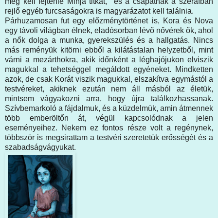
meg kell fejtenie Minja titkát, és a csapatnak a szeráfban
rejlő egyéb furcsaságokra is magyarázatot kell találnia.
Párhuzamosan fut egy előzménytörténet is, Kora és Nova
egy távoli világban élnek, eladósorban lévő nővérek ők, ahol
a nők dolga a munka, gyerekszülés és a hallgatás. Nincs
más reményük kitörni ebből a kilátástalan helyzetből, mint
várni a mezárthokra, akik időnként a léghajójukon elviszik
magukkal a tehetséggel megáldott egyéneket. Mindketten
azok, de csak Korát viszik magukkal, elszakítva egymástól a
testvéreket, akiknek ezután nem áll másból az életük,
mintsem vágyakozni arra, hogy újra találkozhassanak.
Szívbemarkoló a fájdalmuk, és a küzdelmük, amin átmennek
több emberöltőn át, végül kapcsolódnak a jelen
eseményeihez. Nekem ez fontos része volt a regénynek,
többször is megsirattam a testvéri szeretetük erősségét és a
szabadságvágyukat.