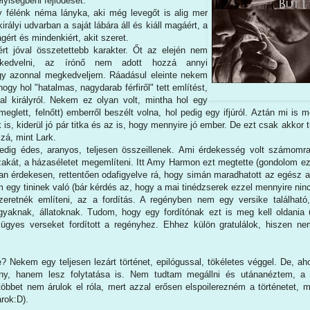
yiségbeni fejlődését.
y félénk néma lányka, aki még levegőt is alig mer
irályi udvarban a saját lábára áll és kiáll magáért, a
ságért és mindenkiért, akit szeret.
ért jóval összetettebb karakter. Őt az elején nem
kedvelni, az írónő nem adott hozzá annyi
ogy azonnal megkedveljem. Ráadásul eleinte nekem
 hogy hol "hatalmas, nagydarab férfiről" tett említést,
tal királyról. Nekem ez olyan volt, mintha hol egy
eglett, felnőtt) emberről beszélt volna, hol pedig egy ifjúról. Aztán mi is 
 is, kiderül jó pár titka és az is, hogy mennyire jó ember. De ezt csak akkor 
zzá, mint Lark.
pedig édes, aranyos, teljesen összeillenek. Ami érdekesség volt számo
akát, a házaséletet megemlíteni. Itt Amy Harmon ezt megtette (gondolom ez
yan érdekesen, rettentően odafigyelve rá, hogy simán maradhatott az egész a
m egy tininek való (bár kérdés az, hogy a mai tinédzserek ezzel mennyire ninc
retnék említeni, az a fordítás. A regényben nem egy versike található
gyaknak, állatoknak. Tudom, hogy egy fordítónak ezt is meg kell oldani
ügyes verseket fordított a regényhez. Ehhez külön gratulálok, hiszen n
? Nekem egy teljesen lezárt történet, epilógussal, tökéletes véggel. De, ah
ny, hanem lesz folytatása is. Nem tudtam megállni és utánanéztem, a m
(többet nem árulok el róla, mert azzal erősen elspoilerezném a történetet, 
rok:D).