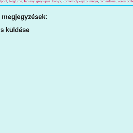
lpont
,
blogturné
,
fantasy
,
greylupus
,
könyv
,
Könyvmolyképző
,
mágia
,
romantikus
,
vörös pött
 megjegyzések:
s küldése