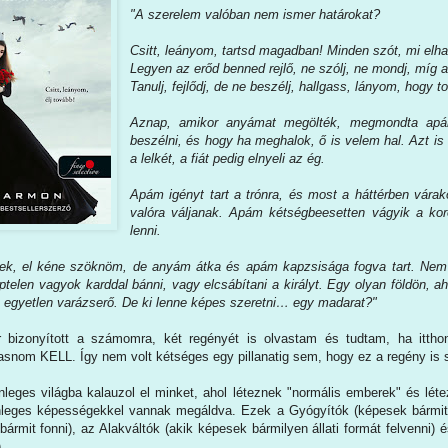
"A szerelem valóban nem ismer határokat?
Csitt, leányom, tartsd magadban! Minden szót, mi elh
Legyen az erőd benned rejlő, ne szólj, ne mondj, míg az
Tanulj, fejlődj, de ne beszélj, hallgass, lányom, hogy to
Aznap, amikor anyámat megölték, megmondta ap
beszélni, és hogy ha meghalok, ő is velem hal. Azt is 
a lelkét, a fiát pedig elnyeli az ég.
Apám igényt tart a trónra, és most a háttérben vára
valóra váljanak. Apám kétségbeesetten vágyik a ko
lenni.
ek, el kéne szöknöm, de anyám átka és apám kapzsisága fogva tart. Nem 
éptelen vagyok karddal bánni, vagy elcsábítani a királyt. Egy olyan földön, a
z egyetlen varázserő. De ki lenne képes szeretni… egy madarat?"
izonyított a számomra, két regényét is olvastam és tudtam, ha ittho
snom KELL. Így nem volt kétséges egy pillanatig sem, hogy ez a regény is s
nleges világba kalauzol el minket, ahol léteznek "normális emberek" és lé
nleges képességekkel vannak megáldva. Ezek a Gyógyítók (képesek bármit 
ármit fonni), az Alakváltók (akik képesek bármilyen állati formát felvenni)
.