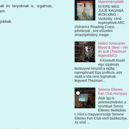
Nyereményjáték
ak és lányoknak is, izgalmas,
NYERD MEG
JULIE KAGAWA:
sem.
IRON KING -
Vaskirály című
 jobbak.
regényének ARC
(Advance Reading Copy)
példányát , ami előzetes
olvasópéldány, megje...
Helen Scheuerer:
Blood & Steel - Vér
és acél (Thezmarr
legendái#1)
A Kossuth Kiadó
egy izgalmas
fantasyvel készült a műfaj
rajongóinak! Egy profécia, ami
miatt a nők nem foghatnak
fegyvert Thezmarr...
Simone Elkeles
Fan Club Hungary
Akár így is
jellemezhetném a
szombati Simon
Elkeles dedikálás
t, mint a magyarországi Simone
Elkeles Fan Club első találkozója.
Az első ...