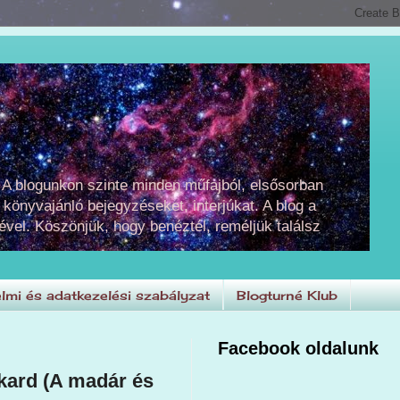
 A blogunkon szinte minden műfajból, elsősorban
 könyvajánló bejegyzéseket, interjúkat. A blog a
ével. Köszönjük, hogy benéztél, reméljük találsz
lmi és adatkezelési szabályzat
Blogturné Klub
Facebook oldalunk
kard (A madár és