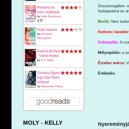
Összességében eg
Remény és
fordulatokkal és 
más csattanók
by
Julie Buxbaum
4,5*
Borító:
Nem tudom,
Nyári kaland
Kedvenc karakter
by
Annabel
Monaghan
Szárnyalás:
A csa
Paint It All Red
Mélyrepülés:
a s
- Vérrel festve
by
S.T. Abby
Érzelmi mérce:
V
Zsivány Egyes:
Értékelés:
Egy Star Wars
történet
by
Alexander Freed
MOLY - KELLY
Nyereményjá