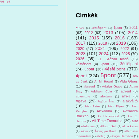
yös
,
ya
Címkék
2011
1pont
(5)
#POV
(1)
1ésfélpont
(1)
2013
(105)
2014
(63)
2012
(63)
(141)
2015
(159)
2016
(163)
2017
(119)
2019
(106)
2018
(86)
2021
(109)
2020
(57)
2022
(91)
2023
(101)
2024
(113)
2025
(70)
2026
(35)
21. Század Kiadó
(15)
3ésfélpont
2ésfélpont
(4)
2pont
(10)
4ésfélpont
(370)
(74)
3pont
(36)
5pont
(577)
4pont
(324)
60-
Abbi Glines
as évek
(2)
A. M. Howell
(1)
(15)
abszurd
(2)
Adalyn Grace
(1)
Adam
advent
(3)
Bray
(2)
Addison Cole
(1)
afrika
(3)
adventure
(1)
aforizma
(1)
Agave
(29)
alakváltó
Agócs Írisz
(1)
(16)
Alex Aster
(1)
Alex Flynn
(1)
Alex
Alexandra
(5)
Alexandra
Pettyfer
(2)
Bracken
(4)
Ali Hazelwood
(2)
Alix E.
All Time Favourite
(29)
állat
Harrow
(1)
(4)
állatorvos
(1)
Allison Saft
(1)
alma katsu
(1)
álom
(1)
Álomgyár Kiadó
(2)
alternatív
történelem
(2)
alvilág
(1)
Alwyn Hamilton
(1)