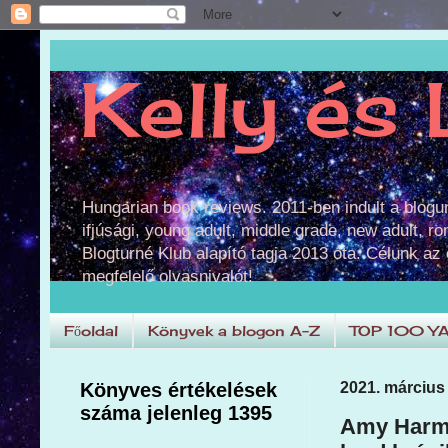
Kelly és 
Hungarian book reviews. 2011-ben indult a blog
ifjúsági, young adult, middle grade, new adult, r
Blogturné Klub alapító tagja 2013 óta. Célunk az
megfelelő olvasnivalót!
Főoldal
Könyvek a blogon A-Z
TOP 100 Y
Könyves értékelések
2021. március 
száma jelenleg 1395
Amy Harmo