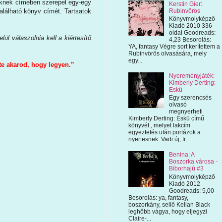
eknek címében szerepel egy-egy
Kerstin Gier:
Rubinvörös
található könyv címét. Tartsatok
Könyvmolyképző
Kiadó 2010 336
oldal Goodreads:
ül válaszolnia kell a kiértesítő
4,23 Besorolás:
YA, fantasy Végre sort kerítettem a
Rubinvörös olvasására, mely
egy...
 te akarod, hogy legyen.”
Nyereményjáték:
Kimberly Derting:
Eskü
Egy szerencsés
olvasó
megnyerheti
Kimberly Derting: Eskü című
könyvét , melyet lakcím
egyeztetés után portázok a
nyertesnek. Vadi új, fr...
Benina: A
Boszorka városa -
Bíborhajú #3
Könyvmolyképző
Kiadó 2012
Goodreads: 5,00
Besorolás: ya, fantasy,
boszorkány, sellő Kellan Black
leghőbb vágya, hogy eljegyzi
Claire-...