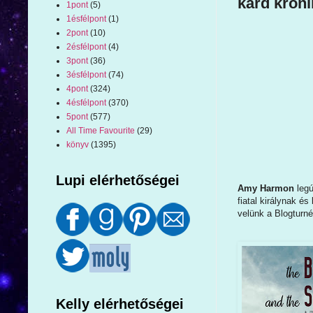
kard króni
1pont
(5)
1ésfélpont
(1)
2pont
(10)
2ésfélpont
(4)
3pont
(36)
3ésfélpont
(74)
4pont
(324)
4ésfélpont
(370)
5pont
(577)
All Time Favourite
(29)
könyv
(1395)
Lupi elérhetőségei
Amy Harmon
legú
fiatal királynak é
velünk a Blogturn
Kelly elérhetőségei