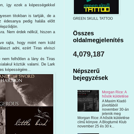
en, így ezek a képességekkel
esen titokban is tartják, de a
GREEN SKULL TATTOO
Az édesanya pedig halála előtt
elepződjön.
ásra. Nem érdek nélkül, hiszen a
Összes
oldalmegjelenítés
rve rajta, hogy miért nem küld
aszt adni, ezért Tiras elviszi
4,079,187
 nem felhőtlen a lány és Tiras
 kialakul köztük valami. De Lark
ges képességére...
Népszerű
bejegyzések
Morgan Rice: A
hősök küldetése
A Maxim Kiadó
jóvoltából
november 30-án
jelenik meg
Morgan Rice: A hősök küldetése
című könyve. A Blogturné Klub
november 25 és 30 k...