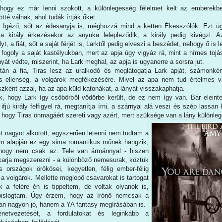
hogy ez már lenni szokott, a különlegesség félelmet kelt az emberekb
tté válnak, ahol tudák írtják őket.
 Igéző, sőt az édesanyja is, méghozzá mind a ketten Ékesszólók. Ezt ügy
 a király érkezésekor az anyuka lelepleződik, a király pedig kivégzi. 
t, a fiát, sőt a saját férjét is, Larktől pedig elveszi a beszédet, nehogy ő is l
k fogoly a saját kastélyukban, mert az apja úgy vigyáz rá, mint a hímes toj
nyát védte, miszerint, ha Lark meghal, az apja is ugyanerre a sorsra jut.
után a fia, Tiras lesz az uralkodó és meglátogatja Lark apját, számonké
 ellenség, a volgárok megfékezésére. Mivel az apa nem tud értelmes vál
zként azzal, ha az apa küld katonákat, a lányát visszakaphatja.
, hogy Lark így csöbörből vödörbe került, de ez nem így van. Bár eleinte
ifjú király felfigyel rá, megtanítja írni, a szárnyai alá veszi és szép lassan
 hogy Tiras önmagáért szereti vagy azért, mert szüksége van a lány különle
nagyot alkotott, egyszerűen letenni nem tudtam a
om alapján ez egy sima romantikus műnek hangzik,
 hogy nem csak az. Tele van ármánnyal - hiszen
akarja megszerezni - a különböző nemesurak, köztük
 országok örökösei, kegyetlen, félig ember-félig
a volgárok. Mellette meglepő csavarokat is tartogat
 a felére én is tippeltem, de voltak olyanok is,
pislogtam. Úgy érzem, hogy az írónő nemcsak a
ban nagyon jó, hanem a YA fantasy megírásában is.
netvezetését, a fordulatokat és leginkább a