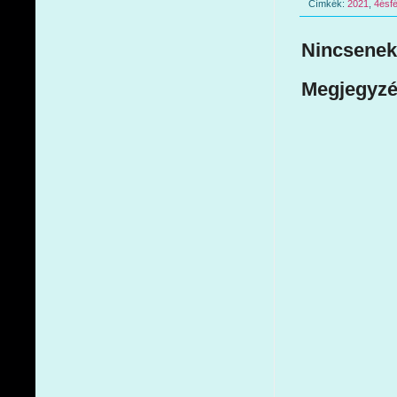
Címkék:
2021
,
4ésfé
Nincsenek
Megjegyzé