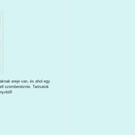
aknak ereje van, és ahol egy
kell szembenéznie. Tartsatok
önyvből!