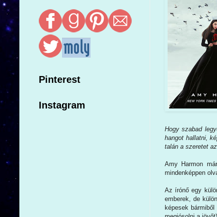
Pinterest
Instagram
Hogy szabad legy
hangot hallatni, k
talán a szeretet a
Amy Harmon már b
mindenképpen olva
Az írónő egy külö
emberek, de külö
képesek bármiből b
megjósolni a jövőt)