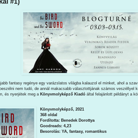
kái #1)
jabb fantasy regénye egy varázslatos világba kalauzol el minket, ahol a szav
s beszélni nem tudó, de annál makacsabb választottjának számos veszéllyel 
én, és nyerjétek meg a
Könyvmolyképző Kiadó
által felajánlott példányt a k
Könyvmolyképző, 2021
368 oldal
Fordította: Benedek Dorottya
Goodreads: 4,23
Besorolás: YA, fantasy, romantikus