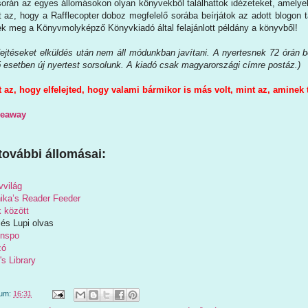
során az egyes állomásokon olyan könyvekből találhattok idézeteket, amely
t az, hogy a Rafflecopter doboz megfelelő sorába beírjátok az adott blogon 
tek meg a Könyvmolyképző Könyvkiadó által felajánlott példány a könyvből!
jtéseket elküldés után nem áll módunkban javítani. A nyertesnek 72 órán bel
ő esetben új nyertest sorsolunk. A kiadó csak magyarországi címre postáz.)
t az, hogy elfelejted, hogy valami bármikor is más volt, mint az, aminek
veaway
további állomásai:
világ
ika’s Reader Feeder
 között
 és Lupi olvas
inspo
zó
's Library
tum:
16:31