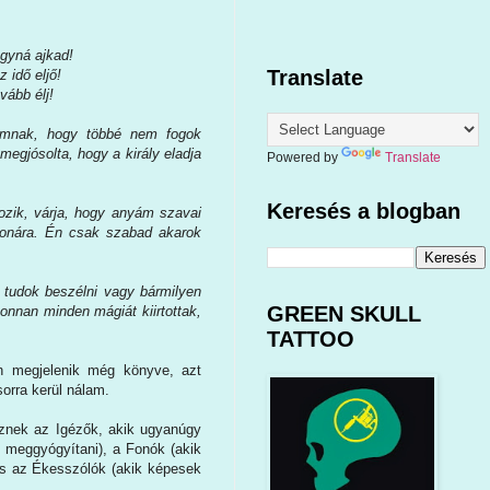
agyná ajkad!
Translate
 idő eljő!
vább élj!
ámnak, hogy többé nem fogok
megjósolta, hogy a király eladja
Powered by
Translate
Keresés a blogban
kozik, várja, hogy anyám szavai
ronára. Én csak szabad akarok
tudok beszélni vagy bármilyen
GREEN SKULL
honnan minden mágiát kiirtottak,
TATTOO
n megjelenik még könyve, azt
orra kerül nálam.
teznek az Igézők, akik ugyanúgy
meggyógyítani), a Fonók (akik
 és az Ékesszólók (akik képesek