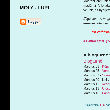
Mostani játékunk 
madárfaj. A felada
MOLY - LUPI
velünk, és nyerjé
(Figyelem! A megfe
e-mailre, ellenkez
“A varázsla
a Rafflecopter gi
A blogturné 
Blogturné
Március 03 -
Könyv
Március 05 -
Veron
Március 07 -
Sorok
Március 09 - Kelly
Március 11 -
Read
Március 13 -
Utós
Március 15 -
Fanni
Bejegyezte:
Lupi
dá