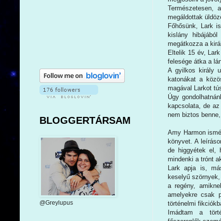
Természetesen, a
megáldottak üldözö
Főhősünk, Lark is
kislány hibájából
megátkozza a király
Eltelik 15 év, Lar
felesége átka a lá
A gyilkos király 
katonákat a közös
magával Larkot tús
Úgy gondolhatnánk
kapcsolata, de az 
nem biztos benne,
BLOGGERTÁRSAM
Amy Harmon ismét 
könyvet. A leírás
de higgyétek el,
mindenki a trónt 
Lark apja is, más
keselyű szörnyek, 
a regény, amiknek
amelyekre csak 
@Greylupus
történelmi fikciók
Imádtam a törté