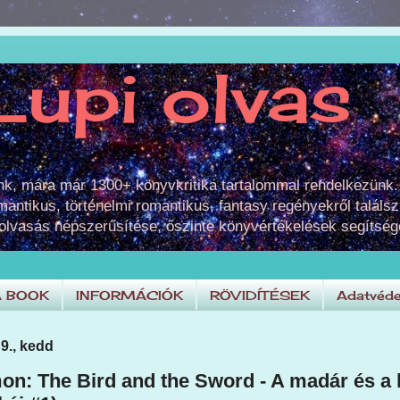
Lupi olvas
unk, mára már 1300+ könyvkritika tartalommal rendelkezünk.
omantikus, történelmi romantikus, fantasy regényekről találsz
 olvasás népszerűsítése, őszinte könyvértékelések segítség
A BOOK
INFORMÁCIÓK
RÖVIDÍTÉSEK
Adatvéde
9., kedd
n: The Bird and the Sword - A madár és a 