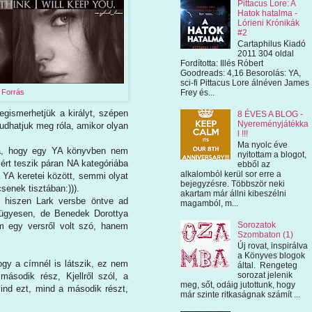
Pittacus Lore: A
Hatok hatalma -
Lórieni Krónikák
#2
Cartaphilus Kiadó
2011 304 oldal
Fordította: Illés Róbert
Goodreads: 4,16 Besorolás: YA,
sci-fi Pittacus Lore álnéven James
Frey és...
Forrás
megismerhetjük a királyt, szépen
8 ÉVES A BLOG -
Nyereményjátékka
tudhatjuk meg róla, amikor olyan
l !!!
Ma nyolc éve
mra, hogy egy YA könyvben nem
nyitottam a blogot,
ért teszik páran NA kategóriába
ebből az
alkalomból kerül sor erre a
 YA keretei között, semmi olyat
bejegyzésre. Többször neki
senek tisztában:))).
akartam már állni kibeszélni
, hiszen Lark versbe öntve ad
magamból, m...
a ügyesen, de Benedek Dorottya
Sorozatok
em egy versről volt szó, hanem
Szombaton (1)
Új rovat, inspirálva
a Könyves blogok
ogy a címnél is látszik, ez nem
által. Rengeteg
sorozat jelenik
ásodik rész, Kjellről szól, a
meg, sőt, odáig jutottunk, hogy
mind ezt, mind a második részt,
már szinte ritkaságnak számít ...