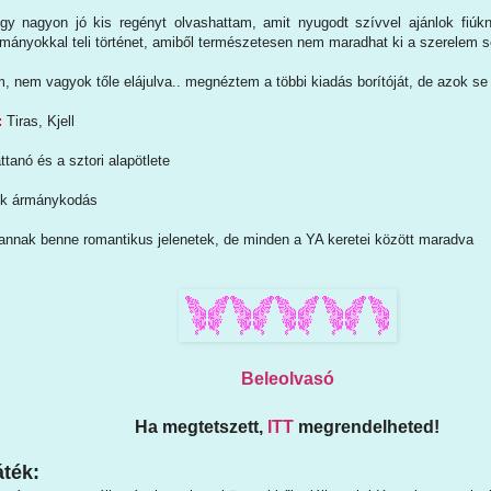
y nagyon jó kis regényt olvashattam, amit nyugodt szívvel ajánlok fiúkn
ármányokkal teli történet, amiből természetesen nem maradhat ki a szerelem 
 nem vagyok tőle elájulva.. megnéztem a többi kiadás borítóját, de azok se
:
Tiras, Kjell
ttanó és a sztori alapötlete
ok ármánykodás
annak benne romantikus jelenetek, de minden a YA keretei között maradva
Beleolvasó
Ha megtetszett,
ITT
megrendelheted!
ték: