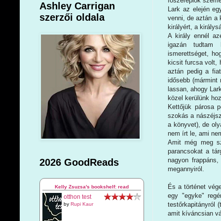
főszereplők személ
Ashley Carrigan
Lark az elején eg
szerzői oldala
venni, de aztán a k
királyért, a király
A király ennél az
igazán tudtam 
ismerettséget, h
kicsit furcsa volt,
aztán pedig a fia
idősebb (mármint m
lassan, ahogy Lark
közel kerülünk ho
Kettőjük párosa 
szokás a nászéjsz
a könyvet), de ol
nem írt le, ami ne
Amit még meg sze
parancsokat a tár
nagyon frappáns, 
2026 GoodReads
megannyiról.
És a történet vége
Kelly Zsuzsa's bookshelf: read
egy "egyke" regé
otthon test
testőrkapitányról 
by
Rupi Kaur
amit kíváncsian vá