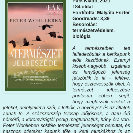
Park Kiadó, 2021
184 oldal
Fordította: Malyáta Eszter
Goodreads: 3,39
Besorolás:
természetvédelem,
biológia
A ​természetben tett
felfedezőutak a kertkapunk
előtt kezdődnek. Ezernyi
kisebb-nagyobb izgalmas
és lenyűgöző jelenség
játszódik le itt – feltéve,
hogy észrevesszük őket. A
természet jelbeszéde
pontosan ebben segít:
hogy meglássuk azokat a
jeleket, amelyeket a szél, a felhők, a növények és az állatok
adnak le. A százszorszép felcsap időjósnak, a daru élő
hőmérő, a körömvirágtól pedig megtudhatjuk, hány óra van.
Peter Wohlleben sokféle természeti jelenséget bemutat, és
hasznos ötleteket kapunk tőle a kerti munkákhoz is az