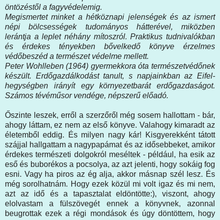
öntözéstől a fagyvédelemig.
Megismertet minket a hétköznapi jelenségek és az ismert
népi bölcsességek tudományos hátterével, miközben
lerántja a leplet néhány mítoszról. Praktikus tudnivalókban
és érdekes tényekben bővelkedő könyve érzelmes
védőbeszéd a természet védelme mellett.
Peter Wohlleben (1964) gyermekkora óta természetvédőnek
készült. Erdőgazdálkodást tanult, s napjainkban az Eifel-
hegységben irányít egy környezetbarát erdőgazdaságot.
Számos tévéműsor vendége, népszerű előadó.
Őszinte leszek, erről a szerzőről még sosem hallottam - bár,
ahogy láttam, ez nem az első könyve. Valahogy kimaradt az
életemből eddig. És milyen nagy kár! Kisgyerekként tátott
szájjal hallgattam a nagypapámat és az idősebbeket, amikor
érdekes természeti dolgokról meséltek - például, ha esik az
eső és buborékos a pocsolya, az azt jelenti, hogy sokáig fog
esni. Vagy ha piros az ég alja, akkor másnap szél lesz. És
még sorolhatnám. Hogy ezek közül mi volt igaz és mi nem,
azt az idő és a tapasztalat eldöntötte:), viszont, ahogy
elolvastam a fülszövegét ennek a könyvnek, azonnal
beugrottak ezek a régi mondások és úgy döntöttem, hogy