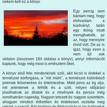
nekem kell ez a könyv.
Egy percig sem
bántam meg, hogy
elolvastam a
kiadványt, talán
egy dolog miatt
moroghatnék, az
az, hogy mennyire
rövid volt. De az is
igaz, hogy ezen a
nem túl sok
oldalon (összesen 184 oldalas a könyv), annyi információt
kaptunk, hogy még most is emésztem őket.
A könyv első fele mindenkinek szól, akit kicsit is érdekel a
természet körforgása, a "mit miért", a természet különböző
jeleinek felismerése és értelmezése. Miért piros az ég alja,
mit jelentenek a felhők és a szél, milyen időjárást
jósolhatnak az állatok és a növények és persze még
sorolhatnám napestig. Nagyon tetszett és nagyon szerettem,
ahogyan mindezt érthetően és érdekesen osztotta meg
velünk a szerző. Bár biológia és földrajzórán is így hallgattuk