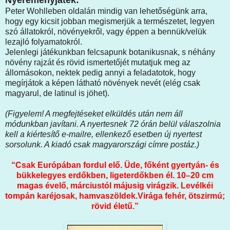
Peter Wohlleben oldalán mindig van lehetőségünk arra,
hogy egy kicsit jobban megismerjük a természetet, legyen
szó állatokról, növényekről, vagy éppen a bennük/velük
lezajló folyamatokról.
Jelenlegi játékunkban felcsapunk botanikusnak, s néhány
növény rajzát és rövid ismertetőjét mutatjuk meg az
állomásokon, nektek pedig annyi a feladatotok, hogy
megírjátok a képen látható növények nevét (elég csak
magyarul, de latinul is jöhet).
(Figyelem! A megfejtéseket elküldés után nem áll
módunkban javítani. A nyertesnek 72 órán belül válaszolnia
kell a kiértesítő e-mailre, ellenkező esetben új nyertest
sorsolunk. A kiadó csak magyarországi címre postáz.)
“Csak Európában fordul elő. Üde, főként gyertyán- és
bükkelegyes erdőkben, ligeterdőkben él. 10–20 cm
magas évelő, márciustól májusig virágzik. Levélkéi
tompán karéjosak, hamvaszöldek.Virága fehér, ötszirmú;
rövid életű.”