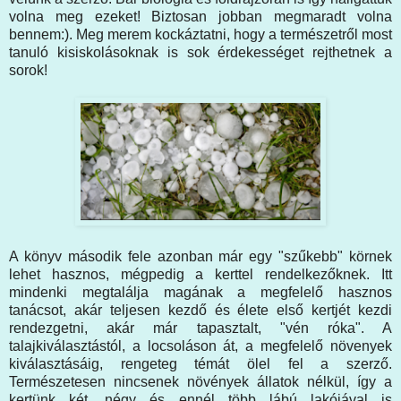
volna meg ezeket! Biztosan jobban megmaradt volna
bennem:). Meg merem kockáztatni, hogy a természetről most
tanuló kisiskolásoknak is sok érdekességet rejthetnek a
sorok!
A könyv második fele azonban már egy "szűkebb" körnek
lehet hasznos, mégpedig a kerttel rendelkezőknek. Itt
mindenki megtalálja magának a megfelelő hasznos
tanácsot, akár teljesen kezdő és élete első kertjét kezdi
rendezgetni, akár már tapasztalt, "vén róka". A
talajkiválasztástól, a locsoláson át, a megfelelő növenyek
kiválasztásáig, rengeteg témát ölel fel a szerző.
Természetesen nincsenek növények állatok nélkül, így a
kertünk két, négy és ennél több lábú lakójával is