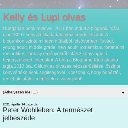
Kelly és Lupi olvas
Hungarian book reviews. 2011-ben indult a blogunk, mára
már 1300+ könyvkritika tartalommal rendelkezünk. A
blogunkon szinte minden műfajból, elsősorban ifjúsági,
young adult, middle grade, new adult, romantikus, történelmi
romantikus, fantasy regényekről találsz könyvajánló
bejegyzéseket, interjúkat. A blog a Blogturné Klub alapító
tagja 2013 óta. Célunk az olvasás népszerűsítése, őszinte
könyvértékelések segítségével. Köszönjük, hogy benéztél,
reméljük találsz megfelelő olvasnivalót!
▼
2021. április 14., szerda
Peter Wohlleben: A természet
jelbeszéde