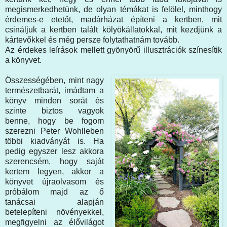
megismerkedhetünk, de olyan témákat is felölel, minthogy
érdemes-e etetőt, madárházat építeni a kertben, mit
csináljuk a kertben talált kölyökállatokkal, mit kezdjünk a
kártevőkkel és még persze folytathatnám tovább.
Az érdekes leírások mellett gyönyörű illusztrációk színesítik
a könyvet.
Összességében, mint nagy
természetbarát, imádtam a
könyv minden sorát és
szinte biztos vagyok
benne, hogy be fogom
szerezni Peter Wohlleben
többi kiadványát is. Ha
pedig egyszer lesz akkora
szerencsém, hogy saját
kertem legyen, akkor a
könyvet újraolvasom és
próbálom majd az ő
tanácsai alapján
betelepíteni növényekkel,
megfigyelni az élővilágot