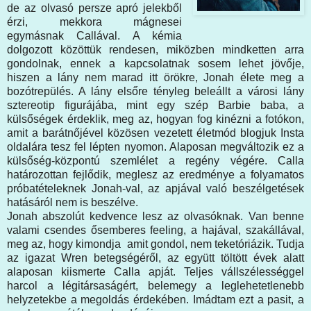
de az olvasó persze apró jelekből
érzi, mekkora mágnesei
egymásnak Callával. A kémia
dolgozott közöttük rendesen, miközben mindketten arra
gondolnak, ennek a kapcsolatnak sosem lehet jövője,
hiszen a lány nem marad itt örökre, Jonah élete meg a
bozótrepülés. A lány elsőre tényleg beleállt a városi lány
sztereotip figurájába, mint egy szép Barbie baba, a
külsőségek érdeklik, meg az, hogyan fog kinézni a fotókon,
amit a barátnőjével közösen vezetett életmód blogjuk Insta
oldalára tesz fel lépten nyomon. Alaposan megváltozik ez a
külsőség-központú szemlélet a regény végére. Calla
határozottan fejlődik, meglesz az eredménye a folyamatos
próbatételeknek Jonah-val, az apjával való beszélgetések
hatásáról nem is beszélve.
Jonah abszolút kedvence lesz az olvasóknak. Van benne
valami csendes ősemberes feeling, a hajával, szakállával,
meg az, hogy kimondja amit gondol, nem teketóriázik. Tudja
az igazat Wren betegségéről, az együtt töltött évek alatt
alaposan kiismerte Calla apját. Teljes vállszélességgel
harcol a légitársaságért, belemegy a leglehetetlenebb
helyzetekbe a megoldás érdekében. Imádtam ezt a pasit, a