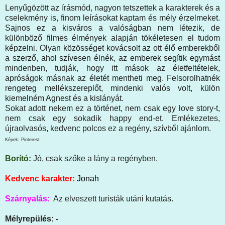
Lenyűgözött az írásmód, nagyon tetszettek a karakterek és a
cselekmény is, finom leírásokat kaptam és mély érzelmeket.
Sajnos ez a kisváros a valóságban nem létezik, de
különböző filmes élmények alapján tökéletesen el tudom
képzelni. Olyan közösséget kovácsolt az ott élő emberekből
a szerző, ahol szívesen élnék, az emberek segítik egymást
mindenben, tudják, hogy itt mások az életfeltételek,
apróságok másnak az életét mentheti meg. Felsorolhatnék
rengeteg mellékszereplőt, mindenki valós volt, külön
kiemelném Agnest és a kislányát.
Sokat adott nekem ez a történet, nem csak egy love story-t,
nem csak egy sokadik happy end-et. Emlékezetes,
újraolvasós, kedvenc polcos ez a regény, szívből ajánlom.
Képek: Pinterest
Borító:
Jó, csak szőke a lány a regényben.
Kedvenc karakter:
Jonah
Szárnyalás:
Az elveszett turisták utáni kutatás.
Mélyrepülés: -