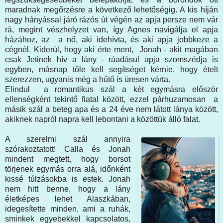
maradnak megőrzésre a következő lehetőségig. A kis híján
nagy hányással járó rázós út végén az apja persze nem vár
rá, megint vészhelyzet van, így Agnes navigálja el apja
házához, az a nő, aki idehívta, és aki apja jobbkeze a
cégnél. Kiderül, hogy aki érte ment, Jonah - akit magában
csak Jetinek hív a lány - ráadásul apja szomszédja is
egyben, másnap tőle kell segítséget kérnie, hogy ételt
szerezzen, ugyanis még a hűtő is üresen várta.
Elindul a romantikus szál a két egymásra először
ellenségként tekintő fiatal között, ezzel párhuzamosan a
másik szál a beteg apa és a 24 éve nem látott lánya között,
akiknek napról napra kell lebontani a közöttük álló falat.
A szerelmi szál annyira
szórakoztatott! Calla és Jonah
mindent megtett, hogy borsot
törjenek egymás orra alá, időnként
kissé túlzásokba is estek. Jonah
nem hitt benne, hogy a lány
életképes lehet Alaszkában,
idegesítette minden, ami a ruhák,
sminkek egyebekkel kapcsolatos,