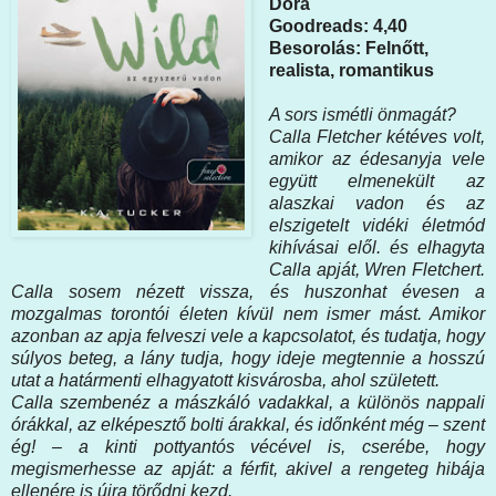
Dóra
Goodreads: 4,40
Besorolás: Felnőtt,
realista, romantikus
A ​sors ismétli önmagát?
Calla Fletcher kétéves volt,
amikor az édesanyja vele
együtt elmenekült az
alaszkai vadon és az
elszigetelt vidéki életmód
kihívásai elől. és elhagyta
Calla apját, Wren Fletchert.
Calla sosem nézett vissza, és huszonhat évesen a
mozgalmas torontói életen kívül nem ismer mást. Amikor
azonban az apja felveszi vele a kapcsolatot, és tudatja, hogy
súlyos beteg, a lány tudja, hogy ideje megtennie a hosszú
utat a határmenti elhagyatott kisvárosba, ahol született.
Calla szembenéz a mászkáló vadakkal, a különös nappali
órákkal, az elképesztő bolti árakkal, és időnként még – szent
ég! – a kinti pottyantós vécével is, cserébe, hogy
megismerhesse az apját: a férfit, akivel a rengeteg hibája
ellenére is újra törődni kezd.