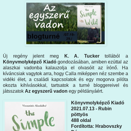
Új regény jelent meg
K. A. Tucker
tollából a
Könyvmolyképző Kiadó
gondozásában, amiben ezúttal az
alaszkai vadonba kalauzolja el olvasóit az írónő. Ha
kíváncsiak vagytok arra, hogy Calla miképpen néz szembe a
vidéki élet, a családi kapcsolatok és egy mogorva pilóta
okozta kihívásokkal, tartsatok a turné bloggereivel és
játsszatok
Az egyszerű vadon
egy példányáért.
Könyvmolyképző Kiadó
2021.07.13 - Rubin
pöttyös
488 oldal
Fordította: Hrabovszky