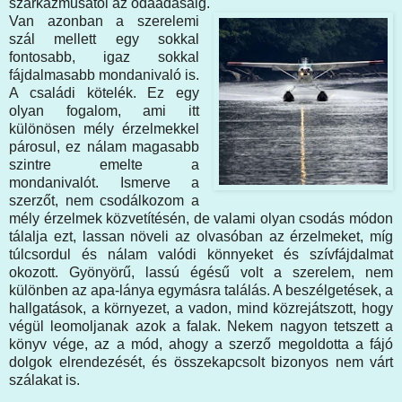
szarkazmusától az odaadásáig.
Van azonban a szerelemi
szál mellett egy sokkal
fontosabb, igaz sokkal
fájdalmasabb mondanivaló is.
A családi kötelék. Ez egy
olyan fogalom, ami itt
különösen mély érzelmekkel
párosul, ez nálam magasabb
szintre emelte a
mondanivalót. Ismerve a
szerzőt, nem csodálkozom a
mély érzelmek közvetítésén, de valami olyan csodás módon
tálalja ezt, lassan növeli az olvasóban az érzelmeket, míg
túlcsordul és nálam valódi könnyeket és szívfájdalmat
okozott. Gyönyörű, lassú égésű volt a szerelem, nem
különben az apa-lánya egymásra találás. A beszélgetések, a
hallgatások, a környezet, a vadon, mind közrejátszott, hogy
végül leomoljanak azok a falak. Nekem nagyon tetszett a
könyv vége, az a mód, ahogy a szerző megoldotta a fájó
dolgok elrendezését, és összekapcsolt bizonyos nem várt
szálakat is.