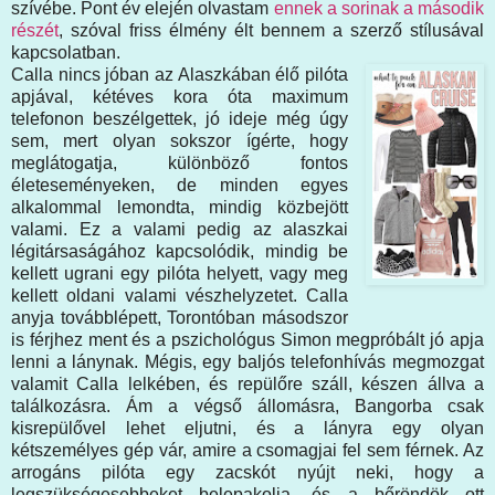
szívébe. Pont év elején olvastam
ennek a sorinak a második
részét
, szóval friss élmény élt bennem a szerző stílusával
kapcsolatban.
Calla nincs jóban az Alaszkában élő pilóta
apjával, kétéves kora óta maximum
telefonon beszélgettek, jó ideje még úgy
sem, mert olyan sokszor ígérte, hogy
meglátogatja, különböző fontos
életeseményeken, de minden egyes
alkalommal lemondta, mindig közbejött
valami. Ez a valami pedig az alaszkai
légitársaságához kapcsolódik, mindig be
kellett ugrani egy pilóta helyett, vagy meg
kellett oldani valami vészhelyzetet. Calla
anyja továbblépett, Torontóban másodszor
is férjhez ment és a pszichológus Simon megpróbált jó apja
lenni a lánynak. Mégis, egy baljós telefonhívás megmozgat
valamit Calla lelkében, és repülőre száll, készen állva a
találkozásra. Ám a végső állomásra, Bangorba csak
kisrepülővel lehet eljutni, és a lányra egy olyan
kétszemélyes gép vár, amire a csomagjai fel sem férnek. Az
arrogáns pilóta egy zacskót nyújt neki, hogy a
legszükségesebbeket belepakolja, és a bőröndök ott