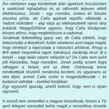
Ám miközben nagy küzdelmek árán igyekszik hozzászokni
a sarkközeli éghajlathoz és az otthonitól teljesen eltérő
életritmushoz, Jonah – egy csendes, cinikus és büszke
alaszkai pilóta, aki Calla apjának repülős vállalatát, a
Vadont működteti – alig várja az elkényeztetett városi lány
bukását. Meggyőződése ugyanis, hogy Calla túlságosan
kényes ahhoz, hogy megbirkózzon a vadonnal.
Jonahnak feltehetőleg igaza van, de Calla eltökéli, hogy
bebizonyítja a tévedését. Aztán váratlanul azon kapja magát,
hogy elmélyül a kapcsolata a robosztus pilótával. Ahogy a
férfi rejtett megvetése egyre halványul, barátság veszi át a
helyét – vagy talán valami mélyebb is? De Calla nem azért
jött Alaszkába, hogy maradjon, Jonah pedig sosem fogja
otthagyni a helyet, ami az élete. Ostobaság lenne
mindkettejük részéről románcba kezdeni, és ugyanarra az
útra lépni, amivel Calla szülei is megpróbálkoztak – és
kudarcot vallottak – évekkel korábban.
Egy egyszerű igazság, amiről kiderül, hogy nem is olyan
egyszerű.
A szerző nem ismeretlen a magyar olvasóknak, hiszen a
Tíz
apró lélegzet
sorozattal beírta magát a romantikus olvasók