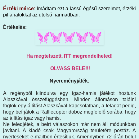
Érzéki mérce:
Imádtam ezt a lassú égésű szerelmet, érzéki
pillanatokkal az utolsó harmadban
.
Értékelés:
Ha megtetszett, ITT megrendelheted!
OLVASS BELE!!!
Nyereményjáték:
A regényből kiindulva egy igaz-hamis játékot hoztunk
Alaszkával összefüggésben. Minden állomáson találni
fogtok egy állítást Alaszkával kapcsolatban, a feladat pedig,
hogy beírjátok a Rafflecopter doboz megfelelő sorába, hogy
az állítás igaz vagy hamis.
Ne feledjétek, a beírt válaszokon már nem áll módunkban
javítani. A kiadó csak Magyarország területére postáz. A
nyerteseket e-mailben értesítjük. Amennyiben 72 órán belül