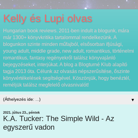
Kelly és Lupi olvas
Hungarian book reviews. 2011-ben indult a blogunk, mára
már 1300+ könyvkritika tartalommal rendelkezünk. A
blogunkon szinte minden műfajból, elsősorban ifjúsági,
young adult, middle grade, new adult, romantikus, történelmi
romantikus, fantasy regényekről találsz könyvajánló
bejegyzéseket, interjúkat. A blog a Blogturné Klub alapító
tagja 2013 óta. Célunk az olvasás népszerűsítése, őszinte
könyvértékelések segítségével. Köszönjük, hogy benéztél,
reméljük találsz megfelelő olvasnivalót!
▼
2021. július 23., péntek
K.A. Tucker: The Simple Wild - Az
egyszerű vadon