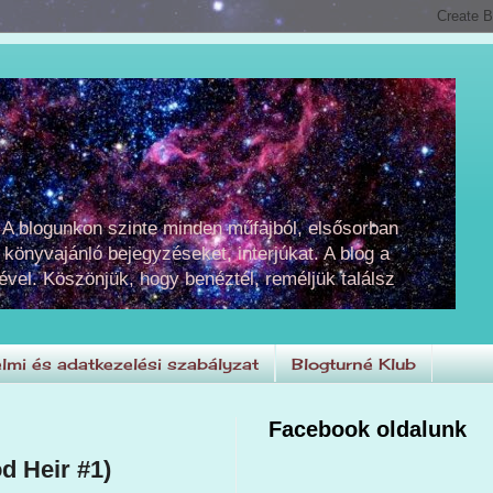
 A blogunkon szinte minden műfajból, elsősorban
 könyvajánló bejegyzéseket, interjúkat. A blog a
ével. Köszönjük, hogy benéztél, reméljük találsz
lmi és adatkezelési szabályzat
Blogturné Klub
Facebook oldalunk
d Heir #1)