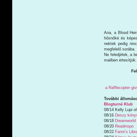
Ana, a Blood Heir
hősnőké és képess
nektek pedig ninc
megfelelő sorába.
Ne feledjétek, a b
mailben értesítjük
Fe
a Rafflecopter gi
További állomáso
Blogturné Klub
08/14 Kelly Lupi o
08/16
Deszy könyv
08/18
Dreamworld
08/20
Readinspo
08/22
Fanni’s Libr