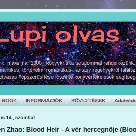
Lupi olvas
unk, mára már 1300+ könyvkritika tartalommal rendelkezünk.
omantikus, történelmi romantikus, fantasy regényekről találsz
 olvasás népszerűsítése, őszinte könyvértékelések segítség
A BOOK
INFORMÁCIÓK
RÖVIDÍTÉSEK
Adatvéde
us 14., szombat
 Zhao: Blood Heir - A vér hercegnője (Bloo