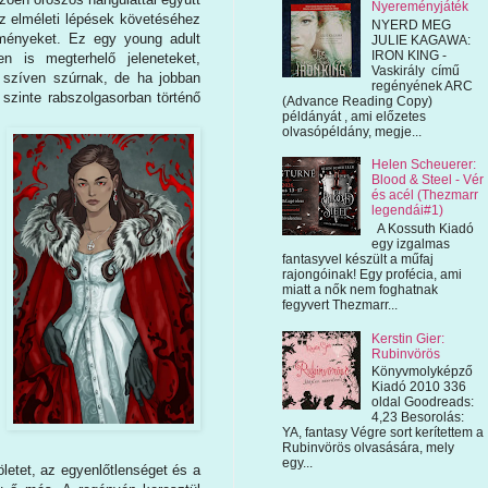
Nyereményjáték
 az elméleti lépések követéséhez
NYERD MEG
zményeket. Ez egy young adult
JULIE KAGAWA:
IRON KING -
n is megterhelő jeleneteket,
Vaskirály című
 szíven szúrnak, de ha jobban
regényének ARC
 szinte rabszolgasorban történő
(Advance Reading Copy)
példányát , ami előzetes
olvasópéldány, megje...
Helen Scheuerer:
Blood & Steel - Vér
és acél (Thezmarr
legendái#1)
A Kossuth Kiadó
egy izgalmas
fantasyvel készült a műfaj
rajongóinak! Egy profécia, ami
miatt a nők nem foghatnak
fegyvert Thezmarr...
Kerstin Gier:
Rubinvörös
Könyvmolyképző
Kiadó 2010 336
oldal Goodreads:
4,23 Besorolás:
YA, fantasy Végre sort kerítettem a
Rubinvörös olvasására, mely
egy...
öletet, az egyenlőtlenséget és a