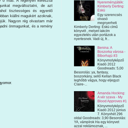
gy ő más. A regényén keresztül
Nyereményjáték:
unkat megváltoztatni, de azt
Kimberly Derting:
Eskü
ahol tisztességes és egyenlő
Egy szerencsés
bban kiállni magukért azoknak,
olvasó
léjük. Nagyon rég olvastam már
megnyerheti
fogadni önmagunkat, és a remény
Kimberly Derting: Eskü című
könyvét , melyet lakcím
egyeztetés után portázok a
nyertesnek. Vadi új, fr...
Benina: A
Boszorka városa -
Bíborhajú #3
Könyvmolyképző
Kiadó 2012
Goodreads: 5,00
Besorolás: ya, fantasy,
boszorkány, sellő Kellan Black
leghőbb vágya, hogy eljegyzi
 gyomor.
Claire-...
Amanda Hocking:
A vér szava - My
Blood Approves #1
Könyvmolyképző
Kiadó 2012 június
7. Könyvhét 296
oldal Goodreads: 3,90 Besorolás:
YA, vámpírok Ha egy könyvet
azzal reklámoznak, ...