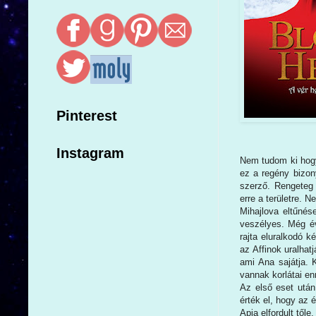
Pinterest
Instagram
Nem tudom ki hogy
ez a regény bizon
szerző. Rengeteg 
erre a területre. 
Mihajlova eltűnés
veszélyes. Még év
rajta eluralkodó k
az Affinok uralhatj
ami Ana sajátja. 
vannak korlátai en
Az első eset után
érték el, hogy az 
Apja elfordult tőle