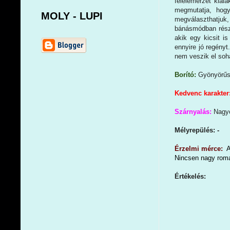
félelemérzet kial
megmutatja, hogy
MOLY - LUPI
megválaszthatjuk
bánásmódban része
akik egy kicsit i
ennyire jó regényt
nem veszik el soh
Borító:
Gyönyörűs
Kedvenc karakter
Szárnyalás:
Nagyo
Mélyrepülés: -
Érzelmi mérce:
A
Nincsen nagy roma
Értékelés: