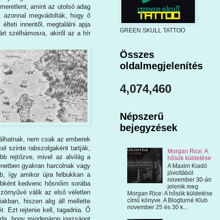
smeretlent, amint az utolsó adag
t, azonnal megvádolták, hogy ő
élteti innentől, megtalálni apja
GREEN SKULL TATTOO
árt szélhámosra, akiről az a hír
Összes
oldalmegjelenítés
4,074,460
Népszerű
bejegyzések
nálhatnak, nem csak az emberek
el szinte rabszolgaként tartják,
Morgan Rice: A
b rejtőzve, mivel az alvilág a
hősök küldetése
ténetben gyakran harcolnak vagy
A Maxim Kiadó
jóvoltából
b, így amikor újra felbukkan a
november 30-án
yébként kedvenc hősnőim sorába
jelenik meg
szörnyűvé válik az első véletlen
Morgan Rice: A hősök küldetése
című könyve. A Blogturné Klub
kban, hiszen alig áll mellette
november 25 és 30 k...
 Ezt rejtenie kell, tagadnia. Ő
oda, hogy mindenáron igazságot