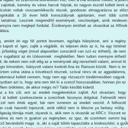
k zajlottak, kemény és véres harcok folytak, és nagyon észnél kellett lenni
 jócskán voltak visszaemlékezős részek, gondosan elmagyarázva az elő
eginkább a 16 éven felüli korosztálynak ajánlanám, mert több szinte
 tartalmaz. Lesznek megrendítő események, veszteségek, amik rendesen
annyira nem meglepő fordulat. Érzékenyen érintheti az olvasókat az Affinok
álása.
, amiért én egy fél pontot levontam, egyfajta hiányérzet, ami a regény
kapott el. Igen, zajlik a végjáték, és teljesen okés az is, ha egy történet
n jó/boldog véget (mivel alapvetően sorozatról van szó ez érthető), de nem
ív sugallatot az én ízlésemnek megfelelően. Nem tudom mennyire érthető
ül, de nekem nem volt elég az a reménynek alig nevezhető valami, amivel itt
Mégis kimondom, hiányzott valami konkrét Ana és Ramson között. Nem is én
éztem volna utána a következő résznek, szóval nincs ok az aggodalomra,
udomásul kellett vennem, hogy nem egy rózsaszín tündérmesében vagyok.
nyoltam azt is, hogy arra nem tért ki a szerző hosszasabban, honnan jön ez
. Nem örökletes, de akkor mégis mi? Talán később kiderül.
az a kis zűr, ami az eredeti megjelenéskor zajlott. Azt olvastam, hogy
 át kellett szerkesztenie a szerzőnek bizonyos dolgokat. Felmerült némi
zzel nem értek egyet, bár nem ismerem az eredeti verziót. A felhozott
n csak hasonló toposzok, amik nélkül nem is létezne ya fantasy műfaj.
lgaság témája miatt, olyanok is, akik nem is olvasták az ARC-t. Viszont ez
 téma és nem is gyakori ya regényben, ez igaz, de szerintem semmi baj
ző bevándorló maga is, aki a saját bőrén tapasztalta a kirekesztést, a gyűl