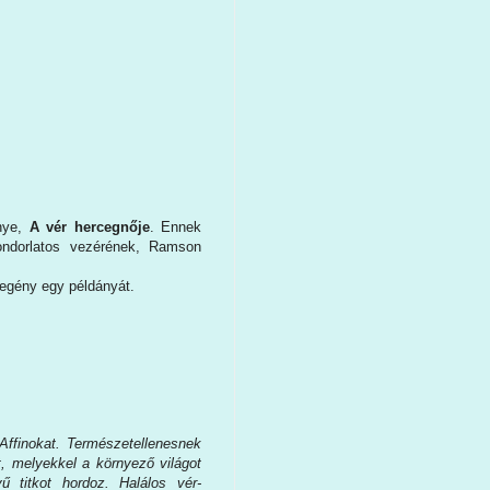
énye,
A vér hercegnője
. Ennek
fondorlatos vezérének, Ramson
 regény egy példányát.
 Affinokat. Természetellenesnek
t, melyekkel a környező világot
ű titkot hordoz. Halálos vér-