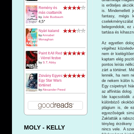
is erőteljes akció
Remény és
is. Mindemellett
más csattanók
fantasy, mégis l
by
Julie Buxbaum
cselekményszálat
4,5*
belegondolok, ez 
Nyári kaland
tartása és kihaszn
by
Annabel
Monaghan
Az egyetlen dolog
végéhez közeledve 
Paint It All Red
nem ér kielégítőe
- Vérrel festve
kaptam elég pozit
by
S.T. Abby
pontos leírás nélk
zárt a történet. 
lennék, ha nem n
Zsivány Egyes:
de nekem külön t
Egy Star Wars
történet
Egy csipetnyit hiá
by
Alexander Freed
az affinitás dolog
Ide kapcsolódik 
különböző okokból
plágium is, de e
egyezőségek simá
Zaklatták a rabszo
tényleg érzékeny
MOLY - KELLY
nincs vele. A szer