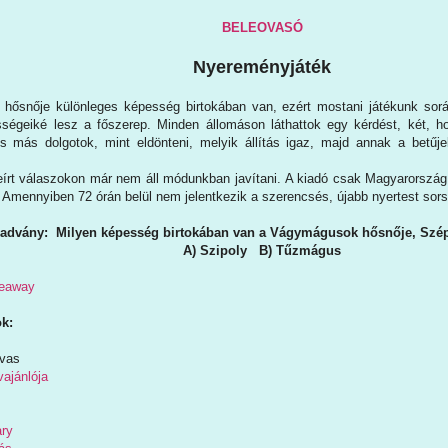
BELEOVASÓ
Nyereményjáték
 hősnője különleges képesség birtokában van, ezért mostani játékunk sor
égeiké lesz a főszerep. Minden állomáson láthattok egy kérdést, két, ho
s más dolgotok, mint eldönteni, melyik állítás igaz, majd annak a betűjel
eírt válaszokon már nem áll módunkban javítani. A kiadó csak Magyarország t
. Amennyiben 72 órán belül nem jelentkezik a szerencsés, újabb nyertest sor
ladvány: Milyen képesség birtokában van a Vágymágusok hősnője, Szé
A) Szipoly B) Tűzmágus
veaway
k:
lvas
ajánlója
ary