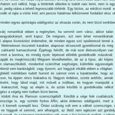
hatom szó nélkül, hogy a történtek ellenére is tudott naiv lenni, nem is e
lezi, pedig utána a lehető legrosszabb történik. Egy biztos, az erkölcsi morál
odik el rajta a vörös köd, ami persze hatalmas lelkiismeret furdalást okoz 
 minden egyes apróságra odafigyelsz az olvasás során, és nem bízol senkibe
árj romantikát ebben a regényben, ha semmit sem vársz, akkor talán
 hangyabokányit, amit kapsz. De mégsem, ezt nem lehet romantikának
i alapos kivesézést érdemelne, de minden egyes szó spoileressé tenné a
 félelmetesen összetett karakter, alaposan elcseszett gyerekkorral és még
 zakkantó kamaszkorral. Épphogy felnőtt, de már ezer életveszélyen van
 mint a borotva, és mindig nyolc lépéssel előrébb gondolkodik másoknál.
lkapják és megkínozzák) Mégsem tévedhetetlen, de az a típus, aki képes
n slamasztikából, mindenhol számíthat segítségre, különféle egyességek
tlenül sem barátságból, vagy ilyesmi, azt hagyjuk inkább ebben a világban.
felelő mértékben tudott humort és sármot vinni a karakterébe, hogy az
son, ha éppen nincs kiakadva rá. Nagyon érdekes, szinte antihős, annak
edvelni, hogy látod majd, mit művelt a múltban, és hogyan manipulál a
n kiakasztott, hogy az elején is, és aztán később is gondolkodás nélkül
 egész a végéig nem tudtam bízni benne.
 íródott Ana és Ramson szemszögéből. Később a vége felé csatlakozik
mszöge is, egy szintén fontos Affin, akire érdemes odafigyelni, mert a
 ő kiemelt szereplő lesz. Óriási szükség volt erre a váltott szemszögre,
 ne higgyek el semmit, ami elhangzik, az illető nem egészen azt gondol
 ragadt, és számomra letehetetlen volt, mert a lírai leírások mellett, a jelle