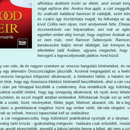
affinitása átokként kíséri az életét, amit emiatt kén
mögé rejtőzve élni. Amikor Ana apját, a cárt meggyilk
Az uralkodó halálával hamisan őt vádolják, ezért kén
és csakis úgy tisztázhatja magát, ha felkutatja az ap
kívül Cirillia nem olyan, mint amilyennek hitte. Elter
összeesküvés van folyamatban, ami már az egész
egyetlen ember elég korrupt, hogy segítsen Anának a
ez nem más, mint Ramson Sebesnyelv. Ramson, a c
bandavezére baljós tervet dédelget, bár könnyen le
ellenfelére talál Anában, ugyanis megeshet, hog
hercegnő a legveszélyesebb játékos mind közül.
 van vele, de én nagyon szeretem az oroszos hangulatú történeteket, és n
y egy alternatív Oroszországban játszódik. Azonnal megragadott ez a feeling
oroszos hangzású kifejezést alkalmazott, a történelmi háttér, a hatalmi re
Nem titok, hogy egy
Anastasia
ihletésű történetről beszélhetünk, ahol a cári csa
e után pár hónappal kezdődik a cselekmény. Ana rendelkezik egy különle
ekkel ezelőtt történt, hogy egy ünnepség alkalmával, kb nyolc éves lehetet
észtetést, és ezzel megölt ártatlan embereket. Affinitásnak hívják ezt az erőt
ák a szelet, tüzet, növényeket, földet, jeget, félelmet, akaratot, stb. de a leg
Képes a gondolataival magához húzni egy ember vérét, ide-oda rángatni, v
nek az erőnek, hosszú tapasztalat kell az uralásához.
 a cár megparancsolta, hogy különböző praktikákkal nyomják el a lányban
évekig tartó kínzás - gyakorlatilag mérgezés - hatására csak erősödött, miutá
, az anyját elvesztették, egyedül a bátyja tartotta benne a lelket, aki nem a s