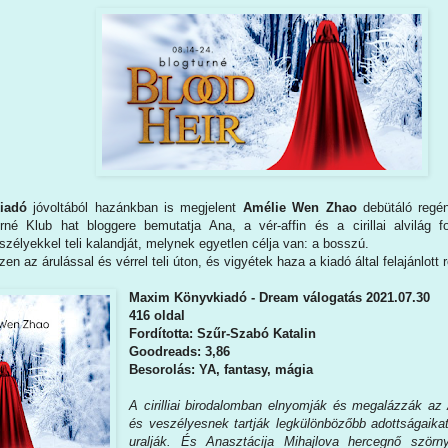
iadó
jóvoltából hazánkban is megjelent
Amélie Wen Zhao
debütáló reg
rné Klub hat bloggere bemutatja Ana, a vér-affin és a cirillai alvilág 
élyekkel teli kalandját, melynek egyetlen célja van: a bosszú.
en az árulással és vérrel teli úton, és vigyétek haza a kiadó által felajánlott
Maxim Könyvkiadó - Dream válogatás 2021.07.30
416 oldal
Fordította: Szűr-Szabó Katalin
Goodreads: 3,86
Besorolás: YA, fantasy, mágia
A cirilliai birodalomban elnyomják és megalázzák az
és veszélyesnek tartják legkülönbözőbb adottságaika
uralják. És Anasztácija Mihajlova hercegnő szörny