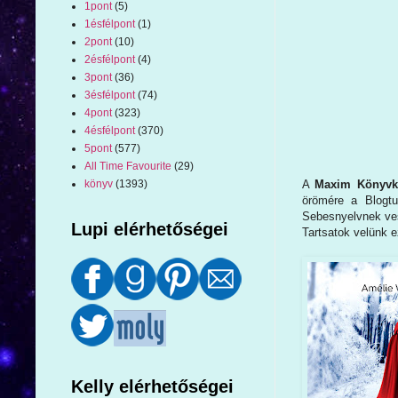
1pont
(5)
1ésfélpont
(1)
2pont
(10)
2ésfélpont
(4)
3pont
(36)
3ésfélpont
(74)
4pont
(323)
4ésfélpont
(370)
5pont
(577)
All Time Favourite
(29)
A
Maxim Könyvk
könyv
(1393)
örömére a Blogtu
Sebesnyelvnek vesz
Lupi elérhetőségei
Tartsatok velünk ez
Kelly elérhetőségei