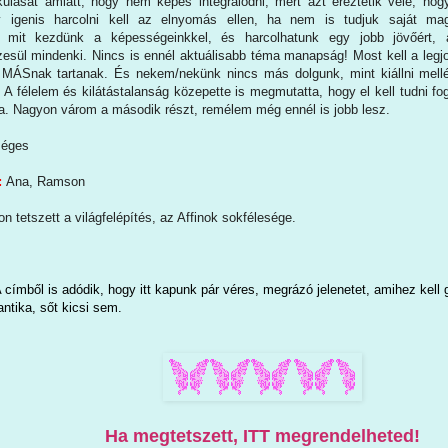
akulását amiatt, hogy nem képes integrálódni, mert azt éreztetik vele, ho
 igenis harcolni kell az elnyomás ellen, ha nem is tudjuk saját mag
, mit kezdünk a képességeinkkel, és harcolhatunk egy jobb jövőért, 
sül mindenki. Nincs is ennél aktuálisabb téma manapság! Most kell a legjo
s MÁSnak tartanak. És nekem/nekünk nincs más dolgunk, mint kiállni mel
. A félelem és kilátástalanság közepette is megmutatta, hogy el kell tudni 
a. Nagyon várom a második részt, remélem még ennél is jobb lesz.
éges
:
Ana, Ramson
n tetszett a világfelépítés, az Affinok sokfélesége
.
 címből is adódik, hogy itt kapunk pár véres, megrázó jelenetet, amihez kell
ntika, sőt kicsi sem.
Ha megtetszett, ITT megrendelheted!