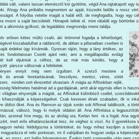
bbé vált, valami lassan elemésztő kór gyötörte, végül Ana rajtakapott egy i
ki. Ahogy Ana próbálta megmenteni az apját, kiszedni belőle a rossz vér
osságot. A folyóba vetette magát a halál elől, de megfogadta, hogy egy cél 
ára mosni a saját becsületét. Hónapok teltek el, mire rátalált egy börtönbe z
eti a alkimista gyilkost, de legalábbis megmondja merre találja.
v erősen kétes múltú csaló, aki örömmel fogadja a lehetőséget,
égével kiszabadulhat a rabláncról, de abban a pillanatban cserben is
aját érdekei úgy kívánnák. Gyorsan rájön, hogy a lány értékes, az
 és fondorlatosan Cserét ajánl neki, ami a megállapodás evilági
yütt kell eljutniuk a célhoz, de az már más kérdés, hogy a
ütt párszor változnak a feltételek.
gényen ennyit még nem izgultam. A szerző mestere a
nek és annak fenntartásának. Veszélyes, merész, véres, sötét
zem, minden sort élvezettel olvastam. A mágia az Affinokban rejlik,
sség félelmetes hatalmat ad a gazdájának, amit akár egymás ellen is hasz
tt világban elnyomják a mágiát, az Affinokat különböző csellel, szerződésekk
 kihasználják a képességeiket. Csak kevesen élnek szabadon, ők is inkáb
ve üldözi őket. Ana és Ramson az útjuk során sok Affinnal találkozik, a tör
ással, változó, hogy ki melyik oldalon áll. Ana Affinitása a legpusztítób
tán, azonnal híre megy, és az alvilág ura, Kerlan feni rá a fogát. Ana eg
azért, mert erős elhatározásokat tesz, és véghez is viszi. Az ő gyerekkora 
nagyon nehéz feldolgoznia a történteket, és hogy mihez kezdjen a továbbia
 magyarázza el neki pontosan, mi ő valójában és hogyan uralja a képességét.
ek, ez rossz, ezt hallja folyamatosan. Évekig tartó szenvedés után nem cs