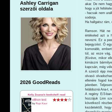
Ashley Carrigan
akar. De nem hagy
szerzői oldala
hogy a jót feltéte
- hacsak nem uralk
sodorja.
Ha hallgatsz rám,
Ramson. Hát ne v
értékeled azt a
nevezni. Ez a pas
bejegyzést. Ő egy
komorabb, embert
túl, az esze vág,
(Kivéve, mikor e
kimászni bármilye
kapcsán, még véle
A szerző épp meg
olvasó olvadozhas
ellenére fogod k
2026 GoodReads
jelenben. Teljese
feláldozná Ana-t,
A regény E/3-ban
Kelly Zsuzsa's bookshelf: read
hozzájuk Linn sze
otthon test
következő részben
by
Rupi Kaur
kezdetektől, hogy
dinamikája magával