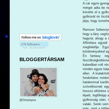
A cár egyre gyengé
mérget adta be ne
követte el a gyilk
gyilkosát és tiszt
járja, hogy ismerh
Ramson Sebesnyel
hogy a lány segíts
hagyná, ahogy a s
Affinitása egyedi
megfelelője. Eg
körülményekkel egy
Én fantasy re
BLOGGERTÁRSAM
feszültségkeltés
kalandban volt rés
minden egyes képe
ellen. A kialakíto
fondorlatos módon
hatalommal karölt
szövetkeznek egym
hosszú eltűnése u
lépett, legfőképp 
gyilkosság után, 
@Greylupus
valaki. Senki sem
más, mint a többi