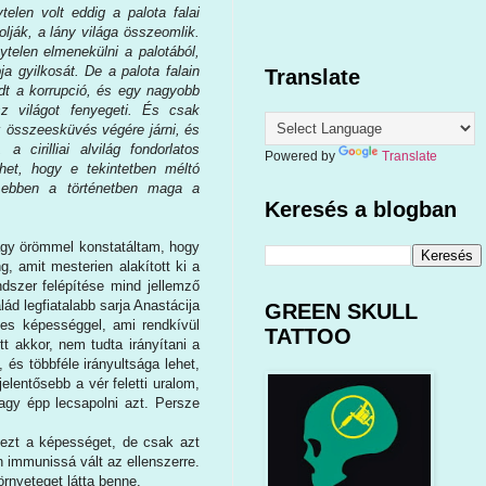
ytelen volt eddig a palota falai
olják, a lány világa összeomlik.
ytelen elmenekülni a palotából,
ja gyilkosát. De a palota falain
Translate
jedt a korrupció, és egy nagyobb
 világot fenyegeti. És csak
z összeesküvés végére járni, és
irilliai alvilág fondorlatos
Powered by
Translate
het, hogy e tekintetben méltó
y ebben a történetben maga a
Keresés a blogban
agy örömmel konstatáltam, hogy
, amit mesterien alakított ki a
ndszer felépítése mind jellemző
lád legfiatalabb sarja Anastácija
GREEN SKULL
ges képességgel, ami rendkívül
TATTOO
t akkor, nem tudta irányítani a
, és többféle irányultsága lehet,
jelentősebb a vér feletti uralom,
agy épp lecsapolni azt. Persze
 ezt a képességet, de csak azt
n immunissá vált az ellenszerre.
zörnyeteget látta benne.