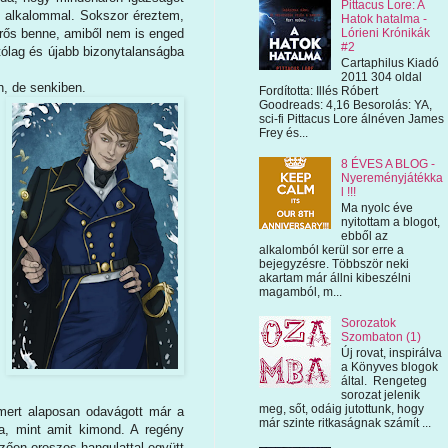
Pittacus Lore: A
gy alkalommal. Sokszor éreztem,
Hatok hatalma -
Lórieni Krónikák
 erős benne, amiből nem is enged
#2
utólag és újabb bizonytalanságba
Cartaphilus Kiadó
2011 304 oldal
n, de senkiben.
Fordította: Illés Róbert
Goodreads: 4,16 Besorolás: YA,
sci-fi Pittacus Lore álnéven James
Frey és...
8 ÉVES A BLOG -
Nyereményjátékka
l !!!
Ma nyolc éve
nyitottam a blogot,
ebből az
alkalomból kerül sor erre a
bejegyzésre. Többször neki
akartam már állni kibeszélni
magamból, m...
Sorozatok
Szombaton (1)
Új rovat, inspirálva
a Könyves blogok
által. Rengeteg
sorozat jelenik
meg, sőt, odáig jutottunk, hogy
 mert alaposan odavágott már a
már szinte ritkaságnak számít ...
ja, mint amit kimond. A regény
mzően oroszos hangulattal együtt