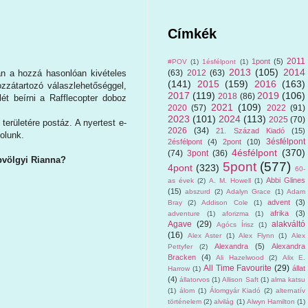
Címkék
2011
1pont
(5)
#POV
(1)
1ésfélpont
(1)
2013
(105)
2014
án a hozzá hasonlóan kivételes
(63)
2012
(63)
(141)
2015
(159)
2016
(163)
zzátartozó válaszlehetőséggel,
2017
(119)
2019
(106)
2018
(86)
ét beírni a Rafflecopter doboz
2021
(109)
2020
(57)
2022
(91)
2023
(101)
2024
(113)
2025
(70)
erületére postáz. A nyertest e-
2026
(34)
21. Század Kiadó
(15)
solunk.
3ésfélpont
2ésfélpont
(4)
2pont
(10)
4ésfélpont
(370)
(74)
3pont
(36)
pvölgyi Rianna?
5pont
(577)
4pont
(323)
60-
Abbi Glines
as évek
(2)
A. M. Howell
(1)
(15)
abszurd
(2)
Adalyn Grace
(1)
Adam
advent
(3)
Bray
(2)
Addison Cole
(1)
afrika
(3)
adventure
(1)
aforizma
(1)
Agave
(29)
alakváltó
Agócs Írisz
(1)
(16)
Alex Aster
(1)
Alex Flynn
(1)
Alex
Alexandra
(5)
Alexandra
Pettyfer
(2)
Bracken
(4)
Ali Hazelwood
(2)
Alix E.
All Time Favourite
(29)
állat
Harrow
(1)
(4)
állatorvos
(1)
Allison Saft
(1)
alma katsu
(1)
álom
(1)
Álomgyár Kiadó
(2)
alternatív
történelem
(2)
alvilág
(1)
Alwyn Hamilton
(1)