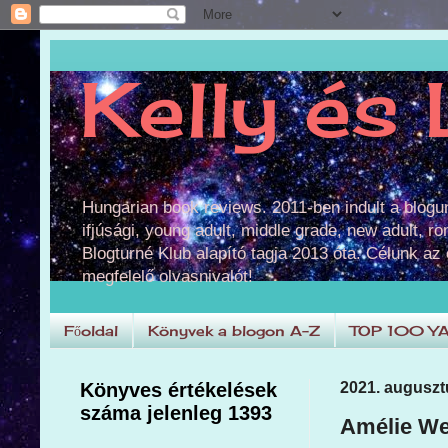
Kelly és 
Hungarian book reviews. 2011-ben indult a blog
ifjúsági, young adult, middle grade, new adult, r
Blogturné Klub alapító tagja 2013 óta. Célunk az
megfelelő olvasnivalót!
Főoldal
Könyvek a blogon A-Z
TOP 100 Y
Könyves értékelések
2021. auguszt
száma jelenleg 1393
Amélie Wen