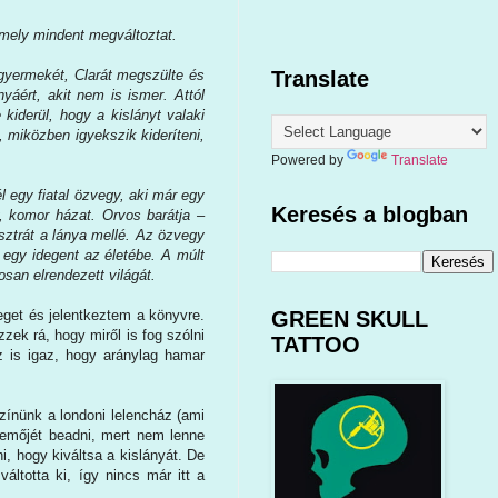
amely mindent megváltoztat.
 gyermekét, Clarát megszülte és
Translate
yáért, akit nem is ismer. Attól
 kiderül, hogy a kislányt valaki
, miközben igyekszik kideríteni,
Powered by
Translate
 egy fiatal özvegy, aki már egy
Keresés a blogban
, komor házat. Orvos barátja –
esztrát a lánya mellé. Az özvegy
 egy idegent az életébe. A múlt
osan elrendezett világát.
eget és jelentkeztem a könyvre.
GREEN SKULL
zek rá, hogy miről is fog szólni
TATTOO
az is igaz, hogy aránylag hamar
zínünk a londoni lelencház (ami
semőjét beadni, mert nem lenne
ni, hogy kiváltsa a kislányát. De
ltotta ki, így nincs már itt a