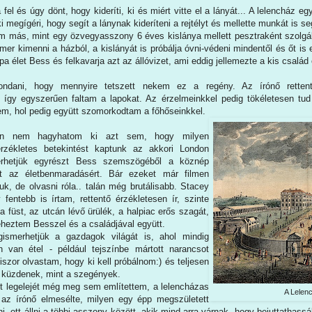
el és úgy dönt, hogy kideríti, ki és miért vitte el a lányát... A lelencház eg
 megígéri, hogy segít a lánynak kideríteni a rejtélyt és mellette munkát is se
 más, mint egy özvegyasszony 6 éves kislánya mellett pesztraként szolgáln
mer kimenni a házból, a kislányát is próbálja óvni-védeni mindentől és őt is el
a élet Bess és felkavarja azt az állóvizet, ami eddig jellemezte a kis család é
dani, hogy mennyire tetszett nekem ez a regény. Az írónő rettentő
 így egyszerűen faltam a lapokat. Az érzelmeinkkel pedig tökéletesen tud 
tem, hol pedig együtt szomorkodtam a főhőseinkkel.
en nem hagyhatom ki azt sem, hogy milyen
rzékletes betekintést kaptunk az akkori London
erhetjük egyrészt Bess szemszögéből a köznép
t az életbenmaradásért. Bár ezeket már filmen
tuk, de olvasni róla.. talán még brutálisabb. Stacey
fentebb is írtam, rettentő érzékletesen ír, szinte
 füst, az utcán lévő ürülék, a halpiac erős szagát,
éheztem Besszel és a családjával együtt.
smerhetjük a gazdagok világát is, ahol mindig
 van étel - például tejszínbe mártott narancsot
iszor olvastam, hogy ki kell próbálnom:) és teljesen
 küzdenek, mint a szegények.
et legelejét még meg sem említettem, a lelencházas
A Lelen
y az írónő elmesélte, milyen egy épp megszületett
i, ott állni a többi asszony között, akik mind arra várnak, hogy bejuttathass