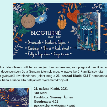
kis településen nőtt fel az angliai Lancashire-ben, és újságírást tanult az
ndependentben és a Sunban jelentek meg. A nagysikerű Familiárisok után 
t gyönyörű kivitelezésben, jelent meg a
21. század
Kiadó
KULT sorozatának
k haza a kiadó által felajánlott nyereménykönyvet.
21. század Kiadó, 2021
318 oldal
Fordította: Simonyi Ágnes
Goodreads: 4,01
Besorolás: történelmi fikció