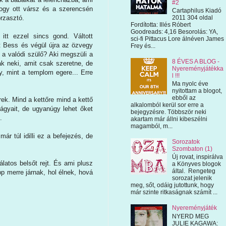
#2
hogy ott vársz és a szerencsén
Cartaphilus Kiadó
orzasztó.
2011 304 oldal
Fordította: Illés Róbert
Goodreads: 4,16 Besorolás: YA,
tt ezzel sincs gond. Váltott
sci-fi Pittacus Lore álnéven James
t Bess és végül újra az özvegy
Frey és...
i a valódi szülő? Aki megszüli a
8 ÉVES A BLOG -
k neki, amit csak szeretne, de
Nyereményjátékka
, mint a templom egere... Erre
l !!!
Ma nyolc éve
nyitottam a blogot,
ebből az
rek. Mind a kettőre mind a kettő
alkalomból kerül sor erre a
ágyait, de ugyanúgy lehet őket
bejegyzésre. Többször neki
.
akartam már állni kibeszélni
magamból, m...
r túl idilli ez a befejezés, de
Sorozatok
Szombaton (1)
Új rovat, inspirálva
latos belsőt rejt. És ami plusz
a Könyves blogok
által. Rengeteg
p merre járnak, hol élnek, hová
sorozat jelenik
meg, sőt, odáig jutottunk, hogy
már szinte ritkaságnak számít ...
Nyereményjáték
NYERD MEG
JULIE KAGAWA: