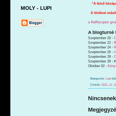
“A felső középo
MOLY - LUPI
A történet mási
a Rafflecopter gi
A blogturné 
Szeptember 20 -
O
Szeptember 22 -
B
Szeptember 24 -
R
Szeptember 26 -
U
Szeptember 28 -
C
Szeptember 30 - Ke
Október 02 -
Köny
Bejegyezte:
Lupi
dá
Címkék:
2021
,
21. 
Nincsenek
Megjegyzé