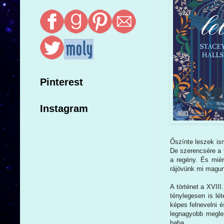
Pinterest
Instagram
Őszínte leszek is
De szerencsére a f
a regény. És miér
rájövünk mi magunk
A történet a XVIII
ténylegesen is lé
képes felnevelni é
legnagyobb meglep
baba...