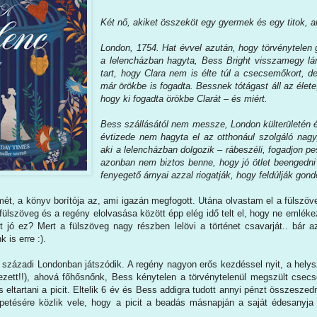
Két nő, akiket összeköt egy gyermek és egy titok, 
London, 1754. Hat évvel azután, hogy törvénytelen
a lelencházban hagyta, Bess Bright visszamegy lán
tart, hogy Clara nem is élte túl a csecsemőkort, de
már örökbe is fogadta. Bessnek tótágast áll az élete
hogy ki fogadta örökbe Clarát – és miért.
Bess szállásától nem messze, London külterületén él
évtizede nem hagyta el az otthonául szolgáló nagy
aki a lelencházban dolgozik – rábeszéli, fogadjon p
azonban nem biztos benne, hogy jó ötlet beengedni
fenyegető árnyai azzal riogatják, hogy feldúlják gond
mét, a könyv borítója az, ami igazán megfogott. Utána olvastam el a fülszöv
ülszöveg és a regény elolvasása között épp elég idő telt el, hogy ne emlékez
t jó ez? Mert a fülszöveg nagy részben lelövi a történet csavarját.. bár 
 is erre :).
. századi Londonban játszódik. A regény nagyon erős kezdéssel nyit, a helys
tezett!!), ahová főhősnőnk, Bess kénytelen a törvénytelenül megszült csec
s eltartani a picit. Eltelik 6 év és Bess addigra tudott annyi pénzt összeszed
etésére közlik vele, hogy a picit a beadás másnapján a saját édesanyja vá