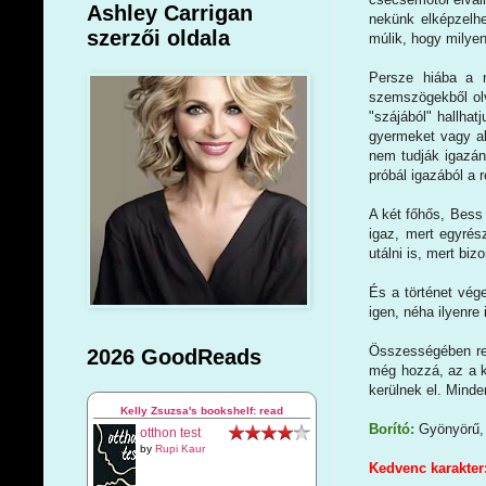
Ashley Carrigan
nekünk elképzelhe
szerzői oldala
múlik, hogy milyen
Persze hiába a n
szemszögekből olv
"szájából" hallhat
gyermeket vagy ak
nem tudják igazán
próbál igazából a 
A két főhős, Bess 
igaz, mert egyrés
utálni is, mert b
És a történet vég
igen, néha ilyenre
Összességében ret
2026 GoodReads
még hozzá, az a k
kerülnek el. Minde
Kelly Zsuzsa's bookshelf: read
Borító:
Gyönyörű, 
otthon test
by
Rupi Kaur
Kedvenc karakter