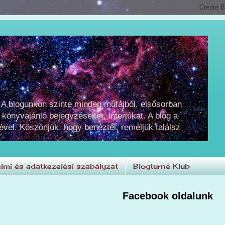
 A blogunkon szinte minden műfajból, elsősorban
 könyvajánló bejegyzéseket, interjúkat. A blog a
ével. Köszönjük, hogy benéztél, reméljük találsz
lmi és adatkezelési szabályzat
Blogturné Klub
Facebook oldalunk