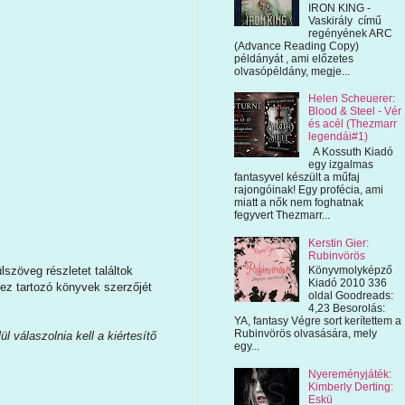
IRON KING -
Vaskirály című
regényének ARC
(Advance Reading Copy)
példányát , ami előzetes
olvasópéldány, megje...
Helen Scheuerer:
Blood & Steel - Vér
és acél (Thezmarr
legendái#1)
A Kossuth Kiadó
egy izgalmas
fantasyvel készült a műfaj
rajongóinak! Egy profécia, ami
miatt a nők nem foghatnak
fegyvert Thezmarr...
Kerstin Gier:
Rubinvörös
Könyvmolyképző
szöveg részletet találtok
Kiadó 2010 336
hez tartozó könyvek szerzőjét
oldal Goodreads:
4,23 Besorolás:
YA, fantasy Végre sort kerítettem a
Rubinvörös olvasására, mely
 válaszolnia kell a kiértesítő
egy...
Nyereményjáték:
Kimberly Derting:
Eskü