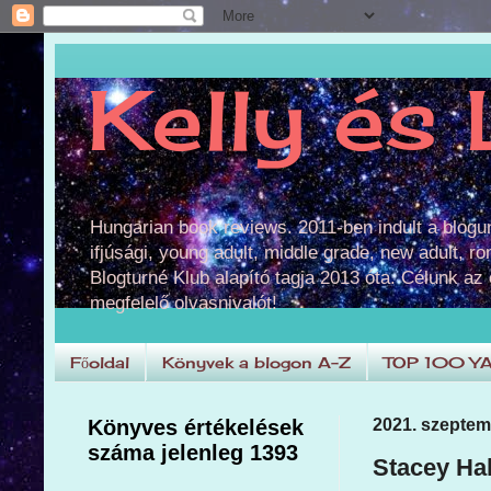
Kelly és 
Hungarian book reviews. 2011-ben indult a blog
ifjúsági, young adult, middle grade, new adult, r
Blogturné Klub alapító tagja 2013 óta. Célunk az
megfelelő olvasnivalót!
Főoldal
Könyvek a blogon A-Z
TOP 100 Y
Könyves értékelések
2021. szeptem
száma jelenleg 1393
Stacey Hal