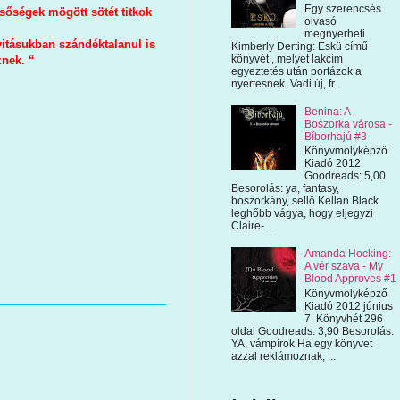
Egy szerencsés
lsőségek mögött sötét titkok
olvasó
megnyerheti
vitásukban szándéktalanul is
Kimberly Derting: Eskü című
könyvét , melyet lakcím
znek. “
egyeztetés után portázok a
nyertesnek. Vadi új, fr...
Benina: A
Boszorka városa -
Bíborhajú #3
Könyvmolyképző
Kiadó 2012
Goodreads: 5,00
Besorolás: ya, fantasy,
boszorkány, sellő Kellan Black
leghőbb vágya, hogy eljegyzi
Claire-...
Amanda Hocking:
A vér szava - My
Blood Approves #1
Könyvmolyképző
Kiadó 2012 június
7. Könyvhét 296
oldal Goodreads: 3,90 Besorolás:
YA, vámpírok Ha egy könyvet
azzal reklámoznak, ...