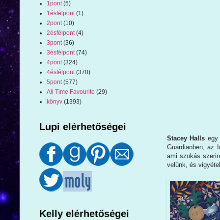
1pont
(5)
1ésfélpont
(1)
2pont
(10)
2ésfélpont
(4)
3pont
(36)
3ésfélpont
(74)
4pont
(324)
4ésfélpont
(370)
5pont
(577)
All Time Favourite
(29)
könyv
(1393)
Lupi elérhetőségei
Stacey Halls
egy 
Guardianben, az I
ami szokás szerin
velünk, és vigyéte
Kelly elérhetőségei