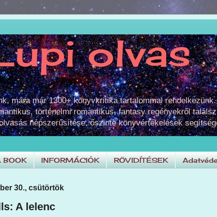
Lupi olvas
unk, mára már 1300+ könyvkritika tartalommal rendelkezünk.
omantikus, történelmi romantikus, fantasy regényekről találsz
 olvasás népszerűsítése, őszinte könyvértékelések segítség
A BOOK
INFORMÁCIÓK
RÖVIDÍTÉSEK
Adatvéde
ber 30., csütörtök
ls: A lelenc