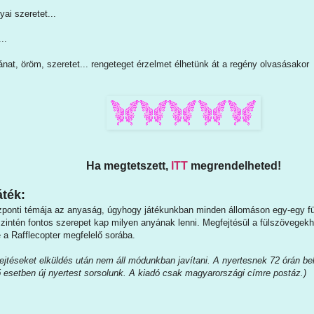
yai szeretet...
..
ánat, öröm, szeretet... rengeteget érzelmet élhetünk át a regény olvasásakor
Ha megtetszett,
ITT
megrendelheted!
ték:
zponti témája az anyaság, úgyhogy játékunkban minden állomáson egy-egy fül
zintén fontos szerepet kap milyen anyának lenni. Megfejtésül a fülszövegek
e a Rafflecopter megfelelő sorába.
jtéseket elküldés után nem áll módunkban javítani. A nyertesnek 72 órán belül
ő esetben új nyertest sorsolunk. A kiadó csak magyarországi címre postáz.)