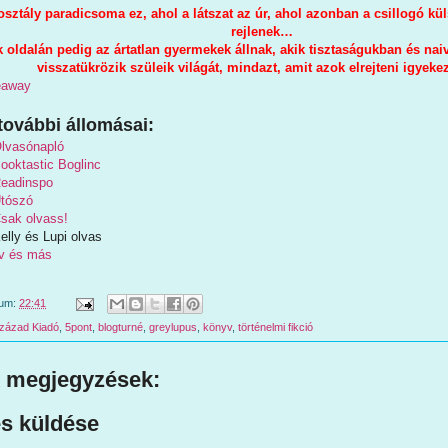
sztály paradicsoma ez, ahol a látszat az úr, ahol azonban a csillogó kü
rejlenek…
k oldalán pedig az ártatlan gyermekek állnak, akik tisztaságukban és nai
visszatükrözik szüleik világát, mindazt, amit azok elrejteni igyeke
veaway
további állomásai:
lvasónapló
ooktastic Boglinc
eadinspo
tószó
sak olvass!
lly és Lupi olvas
v és más
tum:
22:41
Század Kiadó
,
5pont
,
blogturné
,
greylupus
,
könyv
,
történelmi fikció
 megjegyzések:
s küldése