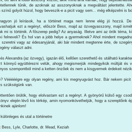
tetlennek tűnik, de azoknak az asszonyoknak a megváltást jelentette. A
 színű golyót húzol, hogy beveszik-e a picit vagy sem... még elképzelni is b
agyon jó leírások, ha a történet maga nem lenne elég jó hozzá. De i
ashatjuk ezt a regényt, először Bess, majd az özvegyasszony, majd ismé
juk mi is történik. A főszerep pedig? Az anyaság. Illetve ami az örök téma, k
i felneveli? És hol van a jobb helye a gyermeknek? Ahol mindent megadna
 szeretni vagy az édesanyjánál, aki bár mindent megtenne érte, de szegény
regény választ adni.
és Alexandra (az özvegy), igazán élő, kellően szerethető és utálható karakte
zt könnyű együttérezni velük, ahogy megismerjük mindegyikük múltját és v
izonyos szempontból mind a ketten önzőek és nem a kisgyermek érdekeit nézik
e? Vééééégre egy olyan regény, ami kis megnyugvást hoz. Bár nekem picit má
 is szükségünk van.
tentően örülök, hogy elolvastam ezt a regényt. A gyönyörű külső egy csodá
önyv elején lévő kis térkép, amin nyomonkövethetjük, hogy a szereplőink ép
nkinek ajánlom!
különleges és utal a történetre
:
Bess, Lyle, Charlotte, dr. Mead, Keziah