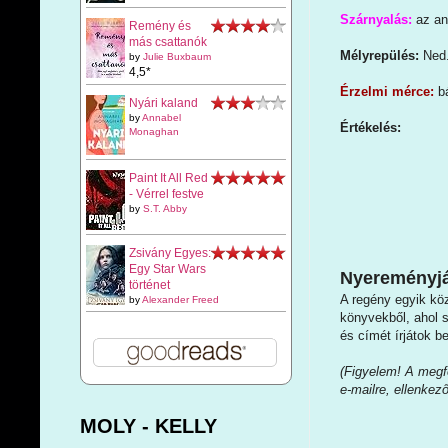
Szárnyalás:
az an
Remény és
más csattanók
Mélyrepülés:
Ned.
by
Julie Buxbaum
4,5*
Érzelmi mérce:
b
Nyári kaland
by
Annabel
Értékelés:
Monaghan
Paint It All Red
- Vérrel festve
by
S.T. Abby
Zsivány Egyes:
Egy Star Wars
Nyereményjá
történet
A regény egyik kö
by
Alexander Freed
könyvekből, ahol s
és címét írjátok b
(Figyelem! A megfe
e-mailre, ellenkez
MOLY - KELLY