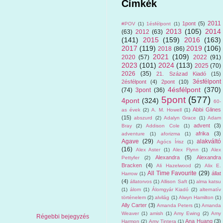
Címkék
2011
1pont
(5)
#POV
(1)
1ésfélpont
(1)
2013
(105)
2014
(63)
2012
(63)
(141)
2015
(159)
2016
(163)
2017
(119)
2019
(106)
2018
(86)
2021
(109)
2020
(57)
2022
(91)
2023
(101)
2024
(113)
2025
(70)
2026
(35)
21. Század Kiadó
(15)
3ésfélpont
2ésfélpont
(4)
2pont
(10)
4ésfélpont
(370)
(74)
3pont
(36)
5pont
(577)
4pont
(324)
60-
Abbi Glines
as évek
(2)
A. M. Howell
(1)
(15)
abszurd
(2)
Adalyn Grace
(1)
Adam
advent
(3)
Bray
(2)
Addison Cole
(1)
afrika
(3)
adventure
(1)
aforizma
(1)
Agave
(29)
alakváltó
Agócs Írisz
(1)
(16)
Alex Aster
(1)
Alex Flynn
(1)
Alex
Alexandra
(5)
Alexandra
Pettyfer
(2)
Bracken
(4)
Ali Hazelwood
(2)
Alix E.
All Time Favourite
(29)
állat
Harrow
(1)
(4)
állatorvos
(1)
Allison Saft
(1)
alma katsu
(1)
álom
(1)
Álomgyár Kiadó
(2)
alternatív
történelem
(2)
alvilág
(1)
Alwyn Hamilton
(1)
Ally Carter
(3)
Amanda Peters
(1)
Amanda
Weaver
(1)
amish
(1)
Amy Ewing
(2)
Amy
Régebbi bejegyzés
Ana Huang
(3)
Harmon
(2)
Amy Tintera
(1)