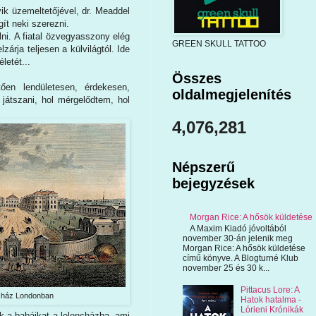
yik üzemeltetőjével, dr. Meaddel
gít neki szerezni.
i. A fiatal özvegyasszony elég
GREEN SKULL TATTOO
zárja teljesen a külvilágtól. Ide
letét...
Összes
en lendületesen, érdekesen,
oldalmegjelenítés
játszani, hol mérgelődtem, hol
4,076,281
Népszerű
bejegyzések
Morgan Rice: A hősök küldetése
A Maxim Kiadó jóvoltából
november 30-án jelenik meg
Morgan Rice: A hősök küldetése
című könyve. A Blogturné Klub
november 25 és 30 k...
Pittacus Lore: A
cház Londonban
Hatok hatalma -
Lórieni Krónikák
ák a babáikat a lelencházba, ami