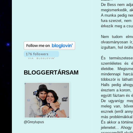
De Bess nem adja f
megismerkedik, aki
A munka pedig nem
fura szerzet, nem 
érkezik meg a csup
Nem tudom elmon
olvasmányosan ír,
izgultam, hol örül
És természetes
szemléletes és é
életébe. Megism
BLOGGERTÁRSAM
mindennapi harcá
többször is láthat
Halls pedig ahogy 
éreztem a korom, a
együtt fáztam és 
De ugyanígy megi
meleg van, bőven
esznek (erről anny
más problémákkal
És akkor a történ
@Greylupus
jelenetet... Ahog
csecsemőtől elváln