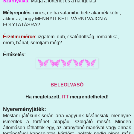
Szárnyalás:
Maga a történet és a hangulata
Mélyrepülés:
nincs, de ha valamibe bele akarnék kötni,
akkor az, hogy MENNYIT KELL VÁRNI VAJON A
FOLYTATÁSRA?
Érzelmi mérce:
izgalom, düh, csalódottság, romantika,
öröm, bánat, soroljam még?
Értékelés:
BELEOLVASÓ
Ha megtetszett,
ITT
megrendelheted!
Nyereményjáték:
Mostani játékunk során arra vagyunk kíváncsiak, mennyire
ismeritek a történet alapjául szolgáló mesét. Minden
állomáson láthattok egy, az aranyfonó manóval vagy annak
történetével kapcsolatos kérdést, nektek pedig nincs más