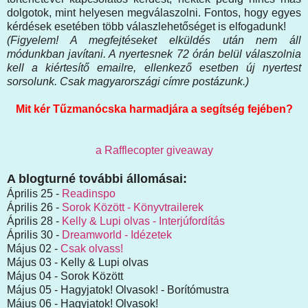
dolgotok, mint helyesen megválaszolni. Fontos, hogy egyes
kérdések esetében több válaszlehetőséget is elfogadunk!
(Figyelem! A megfejtéseket elküldés után nem áll
módunkban javítani. A nyertesnek 72 órán belül válaszolnia
kell a kiértesítő emailre, ellenkező esetben új nyertest
sorsolunk. Csak magyarországi címre postázunk.)
Mit kér Tűzmanócska harmadjára a segítség fejében?
a Rafflecopter giveaway
A blogturné további állomásai:
Április 25 -
Readinspo
Április 26 -
Sorok Között - Könyvtrailerek
Április 28 -
Kelly & Lupi olvas - Interjúfordítás
Április 30 -
Dreamworld - Idézetek
Május 02 -
Csak olvass!
Május 03 - Kelly & Lupi olvas
Május 04 - Sorok Között
Május 05 - Hagyjatok! Olvasok! - Borítómustra
Május 06 - Hagyjatok! Olvasok!