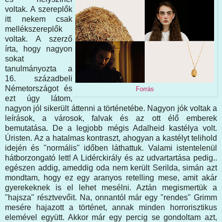
voltak. A szereplők
itt nekem csak
mellékszereplők
voltak. A szerző
írta, hogy nagyon
sokat
tanulmányozta a
16. századbeli
Németországot és
Forrás
ezt úgy látom,
nagyon jól sikerült áttenni a történetébe. Nagyon jók voltak a
leírások, a városok, falvak és az ott élő emberek
bemutatása. De a legjobb mégis Adalheid kastélya volt.
Úristen. Az a hatalmas kontraszt, ahogyan a kastélyt telihold
idején és "normális" időben láthattuk. Valami istentelenül
hátborzongató lett! A Lidérckirály és az udvartartása pedig..
egészen addig, ameddig oda nem került Serilda, simán azt
mondtam, hogy ez egy aranyos retelling mese, amit akár
gyerekeknek is el lehet mesélni. Aztán megismertük a
"hajsza" résztvevőit. Na, onnantól már egy "rendes" Grimm
mesére hajazott a történet, annak minden horrorisztikus
elemével együtt. Akkor már egy percig se gondoltam azt,