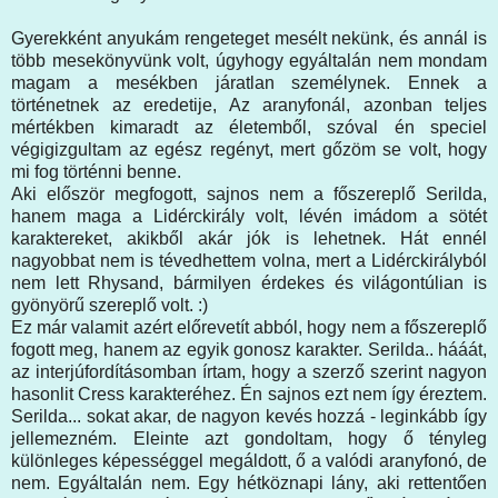
Gyerekként anyukám rengeteget mesélt nekünk, és annál is
több mesekönyvünk volt, úgyhogy egyáltalán nem mondam
magam a mesékben járatlan személynek. Ennek a
történetnek az eredetije, Az aranyfonál, azonban teljes
mértékben kimaradt az életemből, szóval én speciel
végigizgultam az egész regényt, mert gőzöm se volt, hogy
mi fog történni benne.
Aki először megfogott, sajnos nem a főszereplő Serilda,
hanem maga a Lidérckirály volt, lévén imádom a sötét
karaktereket, akikből akár jók is lehetnek. Hát ennél
nagyobbat nem is tévedhettem volna, mert a Lidérckirályból
nem lett Rhysand, bármilyen érdekes és világontúlian is
gyönyörű szereplő volt. :)
Ez már valamit azért előrevetít abból, hogy nem a főszereplő
fogott meg, hanem az egyik gonosz karakter. Serilda.. hááát,
az interjúfordításomban írtam, hogy a szerző szerint nagyon
hasonlit Cress karakteréhez. Én sajnos ezt nem így éreztem.
Serilda... sokat akar, de nagyon kevés hozzá - leginkább így
jellemezném. Eleinte azt gondoltam, hogy ő tényleg
különleges képességgel megáldott, ő a valódi aranyfonó, de
nem. Egyáltalán nem. Egy hétköznapi lány, aki rettentően