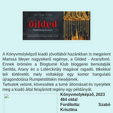
A Könyvmolyképző kiadó jóvoltából hazánkban is megjelent
Marissa Meyer nagysikerű regénye, a Gilded - Aranyfonó.
Ennek örömére a Blogturné Klub bloggerei bemutatják
Serilda, Arany és a Lidérckirály magával ragadó, titkokkal
teli történetét, mely voltaképp egy komor hangulatú
újragondolása Rumpelstiltskin meséjének.
Tartsatok velünk, kövessétek a turné állomásait és nyerjétek
meg a kiadó által felajánlott regény egy példányát.
Könyvmolyképző, 2023
464 oldal
Fordította: Szabó
Krisztina