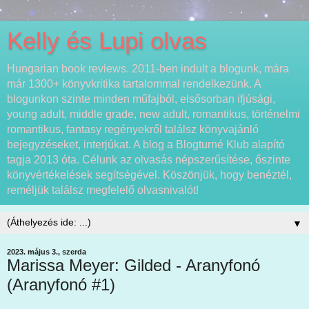
Kelly és Lupi olvas
Hungarian book reviews. 2011-ben indult a blogunk, mára
már 1300+ könyvkritika tartalommal rendelkezünk. A
blogunkon szinte minden műfajból, elsősorban ifjúsági,
young adult, middle grade, new adult, romantikus, történelmi
romantikus, fantasy regényekről találsz könyvajánló
bejegyzéseket, interjúkat. A blog a Blogturné Klub alapító
tagja 2013 óta. Célunk az olvasás népszerűsítése, őszinte
könyvértékelések segítségével. Köszönjük, hogy benéztél,
reméljük találsz megfelelő olvasnivalót!
▼
2023. május 3., szerda
Marissa Meyer: Gilded - Aranyfonó
(Aranyfonó #1)