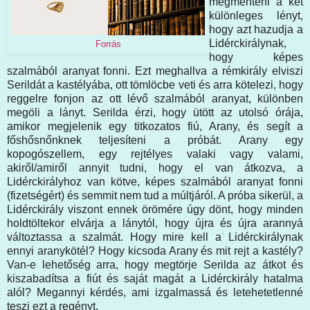
megmenteni a két
különleges lényt,
hogy azt hazudja a
Lidérckirálynak,
Forrás
hogy képes
szalmából aranyat fonni. Ezt meghallva a rémkirály elviszi
Serildát a kastélyába, ott tömlöcbe veti és arra kötelezi, hogy
reggelre fonjon az ott lévő szalmából aranyat, különben
megöli a lányt. Serilda érzi, hogy ütött az utolsó órája,
amikor megjelenik egy titkozatos fiú, Arany, és segít a
főshősnőnknek teljesíteni a próbát. Arany egy
kopogószellem, egy rejtélyes valaki vagy valami,
akiről/amiről annyit tudni, hogy el van átkozva, a
Lidérckirályhoz van kötve, képes szalmából aranyat fonni
(fizetségért) és semmit nem tud a múltjáról. A próba sikerül, a
Lidérckirály viszont ennek örömére úgy dönt, hogy minden
holdtöltekor elvárja a lánytól, hogy újra és újra arannyá
változtassa a szalmát. Hogy mire kell a Lidérckirálynak
ennyi aranykötél? Hogy kicsoda Arany és mit rejt a kastély?
Van-e lehetőség arra, hogy megtörje Serilda az átkot és
kiszabadítsa a fiút és saját magát a Lidérckirály hatalma
alól? Megannyi kérdés, ami izgalmassá és letehetetlenné
teszi ezt a regényt.