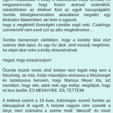
megparancsolja, hogy fonjon aranyat szalmából,
máskülönben az életével fizet az egyik hazugságáért.
Serilda kétségbeesésében akaratlanul megidéz egy
titokzatos fiatalembert, aki bele is egyezik,
hogy a megfelelő fizetségért cserébe segít neki. Csakhogy
szerelemről nem esett szó az alku megkötésekor…
Serilda hamarosan rádöbben, hogy a kastély falai közt
számos titok lapul, és egy ősi átok, amit muszáj megtörnie,
ha véget akar vetni a király rémuralmának.
Hagyd, hogy elvarázsoljon!
Őszinte leszek ismét, első körben nem fogott meg sem a
fülszöveg, se más. Aztán másodjára elolvasva a fülszöveget
és tudatosulva bennem, hogy Marissa Meyer írta, azt
mondtam, hogy oké, adok neki egy esélyt, meglátjuk, hogy
mi lesz belőle. ÉS MENNYIRE JÓL TETTEM!
A történet szerint a 18 éves, különleges szemű Serilda az
édesapjával él együtt. A helyiek nagyon nem szeretik a
lányt, mert számukra a szeme miatt "átkozott" és mivel