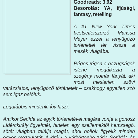
Goodreads: 3,92
Besorolás: YA, ifjúsági,
fantasy, retelling
A ​#1 New York Times
bestsellerszerző Marissa
Meyer ezzel a lenyűgöző
történettel tér vissza a
mesék világába.
Réges-régen a hazugságok
istene megátkozta a
szegény molnár lányát, aki
most mesterien szövi
varázslatos, lenyűgöző történeteit – csakhogy egyetlen szó
sem igaz belőlük.
Legalábbis mindenki így hiszi.
Amikor Serilda az egyik történetével magára vonja a gonosz
Lidérckirály figyelmét, hirtelen egy szellemektől hemzsegő,
sötét világban találja magát, ahol hollók figyelik minden
egyes mozdulatát. A király a várbörtönbe zárja Serildát, és