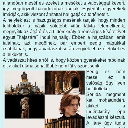
állandóan mesél és ezeket a meséket a valósággal keveri,
így megrögzött hazudozónak tartják. Egyedül a gyerekek
imádják, akik viszont áhítattal hallgatják a történeteit.
A helyiek azt is hazugságos mesének tartják, hogy minden
teliholdkor a másik, sötétebb világ fátyla felemelkedik,
megnyílik az átjáró és a Lidérckirály a rémséges kíséretével
együtt "hajszára" indul hajnalig. Ebben a hajszában, amit
találnak, azt megölnek, pár embert pedig magukkal
csábítanak, hogy a vadászat során vegyék el az életüket és
a lelküket is.
A vadászat híres arról is, hogy közben gyerekeket rabolnak
el, akiket utána soha többé nem lát viszont senki.
Pedig ez nem
mese, ez a
valóság. Egy ilyen
holdtöltekor
Serilda megment
két mohatündért,
akiket a
Lidérckirály épp
levadászni készült.
A lány úgy tudja