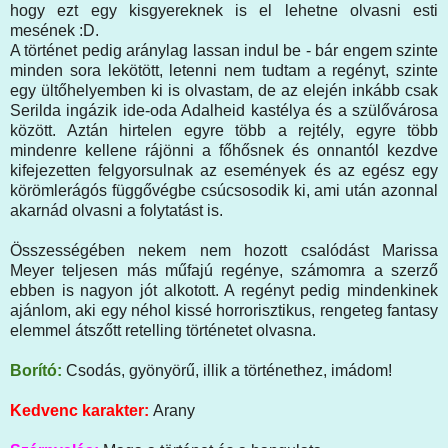
hogy ezt egy kisgyereknek is el lehetne olvasni esti
mesének :D.
A történet pedig aránylag lassan indul be - bár engem szinte
minden sora lekötött, letenni nem tudtam a regényt, szinte
egy ültőhelyemben ki is olvastam, de az elején inkább csak
Serilda ingázik ide-oda Adalheid kastélya és a szülővárosa
között. Aztán hirtelen egyre több a rejtély, egyre több
mindenre kellene rájönni a főhősnek és onnantól kezdve
kifejezetten felgyorsulnak az események és az egész egy
körömlerágós függővégbe csúcsosodik ki, ami után azonnal
akarnád olvasni a folytatást is.
Összességében nekem nem hozott csalódást Marissa
Meyer teljesen más műfajú regénye, számomra a szerző
ebben is nagyon jót alkotott. A regényt pedig mindenkinek
ajánlom, aki egy néhol kissé horrorisztikus, rengeteg fantasy
elemmel átszőtt retelling történetet olvasna.
Borító:
Csodás, gyönyörű, illik a történethez, imádom!
Kedvenc karakter:
Arany