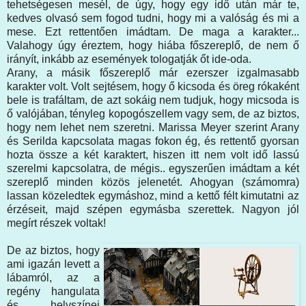
tehetségesen mesél, de úgy, hogy egy idő után már te,
kedves olvasó sem fogod tudni, hogy mi a valóság és mi a
mese. Ezt rettentően imádtam. De maga a karakter...
Valahogy úgy éreztem, hogy hiába főszereplő, de nem ő
irányít, inkább az események tologatják őt ide-oda.
Arany, a másik főszereplő már ezerszer izgalmasabb
karakter volt. Volt sejtésem, hogy ő kicsoda és öreg rókaként
bele is trafáltam, de azt sokáig nem tudjuk, hogy micsoda is
ő valójában, tényleg kopogószellem vagy sem, de az biztos,
hogy nem lehet nem szeretni. Marissa Meyer szerint Arany
és Serilda kapcsolata magas fokon ég, és rettentő gyorsan
hozta össze a két karaktert, hiszen itt nem volt idő lassú
szerelmi kapcsolatra, de mégis.. egyszerűen imádtam a két
szereplő minden közös jelenetét. Ahogyan (számomra)
lassan közeledtek egymáshoz, mind a kettő félt kimutatni az
érzéseit, majd szépen egymásba szerettek. Nagyon jól
megírt részek voltak!
De az biztos, hogy
ami igazán levett a
lábamról, az a
regény hangulata
és helyszínei