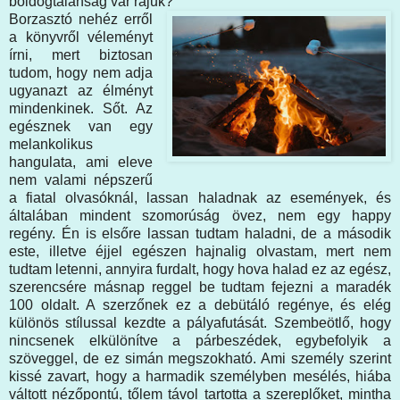
boldogtalanság vár rájuk?
Borzasztó nehéz erről
a könyvről véleményt
írni, mert biztosan
tudom, hogy nem adja
ugyanazt az élményt
mindenkinek. Sőt. Az
egésznek van egy
melankolikus
hangulata, ami eleve
nem valami népszerű
a fiatal olvasóknál, lassan haladnak az események, és
általában mindent szomorúság övez, nem egy happy
regény. Én is elsőre lassan tudtam haladni, de a második
este, illetve éjjel egészen hajnalig olvastam, mert nem
tudtam letenni, annyira furdalt, hogy hova halad ez az egész,
szerencsére másnap reggel be tudtam fejezni a maradék
100 oldalt. A szerzőnek ez a debütáló regénye, és elég
különös stílussal kezdte a pályafutását. Szembeötlő, hogy
nincsenek elkülönítve a párbeszédek, egybefolyik a
szöveggel, de ez simán megszokható. Ami személy szerint
kissé zavart, hogy a harmadik személyben mesélés, hiába
váltott nézőpontú, tőlem távol tartotta a szereplőket, mintha