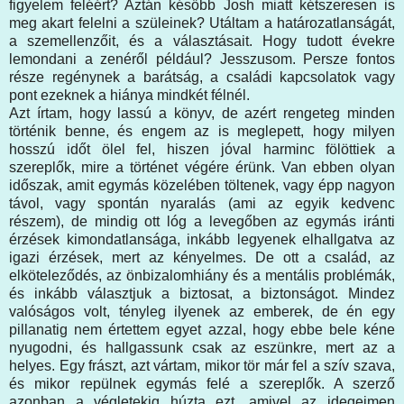
figyelem feléért? Aztán később Josh miatt kétszeresen is
meg akart felelni a szüleinek? Utáltam a határozatlanságát,
a szemellenzőit, és a választásait. Hogy tudott évekre
lemondani a zenéről például? Jesszusom. Persze fontos
része regénynek a barátság, a családi kapcsolatok vagy
pont ezeknek a hiánya mindkét félnél.
Azt írtam, hogy lassú a könyv, de azért rengeteg minden
történik benne, és engem az is meglepett, hogy milyen
hosszú időt ölel fel, hiszen jóval harminc fölöttiek a
szereplők, mire a történet végére érünk. Van ebben olyan
időszak, amit egymás közelében töltenek, vagy épp nagyon
távol, vagy spontán nyaralás (ami az egyik kedvenc
részem), de mindig ott lóg a levegőben az egymás iránti
érzések kimondatlansága, inkább legyenek elhallgatva az
igazi érzések, mert az kényelmes. De ott a család, az
elköteleződés, az önbizalomhiány és a mentális problémák,
és inkább választjuk a biztosat, a biztonságot. Mindez
valóságos volt, tényleg ilyenek az emberek, de én egy
pillanatig nem értettem egyet azzal, hogy ebbe bele kéne
nyugodni, és hallgassunk csak az eszünkre, mert az a
helyes. Egy frászt, azt vártam, mikor tör már fel a szív szava,
és mikor repülnek egymás felé a szereplők. A szerző
azonban a végletekig húzta ezt, amivel az idegeimen