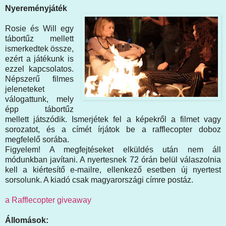
Nyereményjáték
Rosie és Will egy
tábortűz mellett
ismerkedtek össze,
ezért a játékunk is
ezzel kapcsolatos.
Népszerű filmes
jeleneteket
válogattunk, mely
épp tábortűz
mellett játszódik. Ismerjétek fel a képekről a filmet vagy
sorozatot, és a címét írjátok be a rafflecopter doboz
megfelelő sorába.
Figyelem! A megfejtéseket elküldés után nem áll
módunkban javítani. A nyertesnek 72 órán belül válaszolnia
kell a kiértesítő e-mailre, ellenkező esetben új nyertest
sorsolunk. A kiadó csak magyarországi címre postáz.
a Rafflecopter giveaway
Állomások: