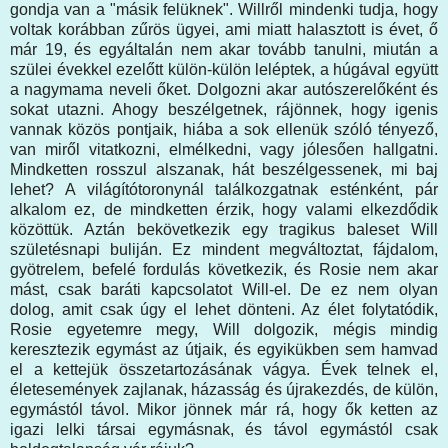
gondja van a "másik felüknek". Willről mindenki tudja, hogy
voltak korábban zűrös ügyei, ami miatt halasztott is évet, ő
már 19, és egyáltalán nem akar tovább tanulni, miután a
szülei évekkel ezelőtt külön-külön leléptek, a húgával együtt
a nagymama neveli őket. Dolgozni akar autószerelőként és
sokat utazni. Ahogy beszélgetnek, rájönnek, hogy igenis
vannak közös pontjaik, hiába a sok ellenük szóló tényező,
van miről vitatkozni, elmélkedni, vagy jólesően hallgatni.
Mindketten rosszul alszanak, hát beszélgessenek, mi baj
lehet? A világítótoronynál találkozgatnak esténként, pár
alkalom ez, de mindketten érzik, hogy valami elkezdődik
közöttük. Aztán bekövetkezik egy tragikus baleset Will
születésnapi buliján. Ez mindent megváltoztat, fájdalom,
gyötrelem, befelé fordulás következik, és Rosie nem akar
mást, csak baráti kapcsolatot Will-el. De ez nem olyan
dolog, amit csak úgy el lehet dönteni. Az élet folytatódik,
Rosie egyetemre megy, Will dolgozik, mégis mindig
keresztezik egymást az útjaik, és egyikükben sem hamvad
el a kettejük összetartozásának vágya. Évek telnek el,
életesemények zajlanak, házasság és újrakezdés, de külön,
egymástól távol. Mikor jönnek már rá, hogy ők ketten az
igazi lelki társai egymásnak, és távol egymástól csak