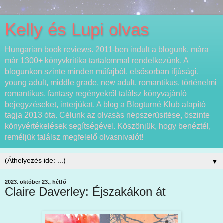
Kelly és Lupi olvas
Hungarian book reviews. 2011-ben indult a blogunk, mára
már 1300+ könyvkritika tartalommal rendelkezünk. A
blogunkon szinte minden műfajból, elsősorban ifjúsági,
young adult, middle grade, new adult, romantikus, történelmi
romantikus, fantasy regényekről találsz könyvajánló
bejegyzéseket, interjúkat. A blog a Blogturné Klub alapító
tagja 2013 óta. Célunk az olvasás népszerűsítése, őszinte
könyvértékelések segítségével. Köszönjük, hogy benéztél,
reméljük találsz megfelelő olvasnivalót!
▼
2023. október 23., hétfő
Claire Daverley: Éjszakákon át