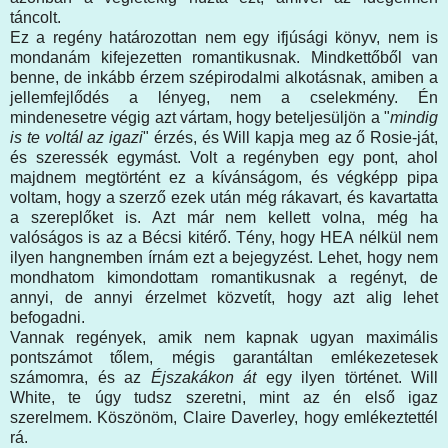
táncolt.
Ez a regény határozottan nem egy ifjúsági könyv, nem is
mondanám kifejezetten romantikusnak. Mindkettőből van
benne, de inkább érzem szépirodalmi alkotásnak, amiben a
jellemfejlődés a lényeg, nem a cselekmény. Én
mindenesetre végig azt vártam, hogy beteljesüljön a "
mindig
is te voltál az igazi
" érzés, és Will kapja meg az ő Rosie-ját,
és szeressék egymást. Volt a regényben egy pont, ahol
majdnem megtörtént ez a kívánságom, és végképp pipa
voltam, hogy a szerző ezek után még rákavart, és kavartatta
a szereplőket is. Azt már nem kellett volna, még ha
valóságos is az a Bécsi kitérő. Tény, hogy HEA nélkül nem
ilyen hangnemben írnám ezt a bejegyzést. Lehet, hogy nem
mondhatom kimondottam romantikusnak a regényt, de
annyi, de annyi érzelmet közvetít, hogy azt alig lehet
befogadni.
Vannak regények, amik nem kapnak ugyan maximális
pontszámot tőlem, mégis garantáltan emlékezetesek
számomra, és az
Éjszakákon át
egy ilyen történet. Will
White, te úgy tudsz szeretni, mint az én első igaz
szerelmem. Köszönöm, Claire Daverley, hogy emlékeztettél
rá.