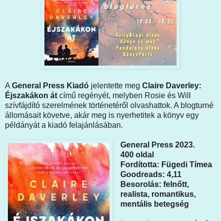
A
General Press Kiadó
jelentette meg
Claire Daverley:
Éjszakákon át
című regényét, melyben Rosie és Will
szívfájdító szerelmének történetéről olvashattok. A blogturné
állomásait követve, akár meg is nyerhetitek a könyv egy
példányát a kiadó felajánlásában.
General Press 2023.
400 oldal
Fordította: Fügedi Tímea
Goodreads: 4,11
Besorolás: felnőtt,
realista, romantikus,
mentális betegség