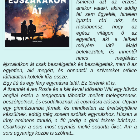
Ismered azt az érzést,
amikor valaki, akire addig
fel sem figyeltél, hirtelen
igazán rád néz, és
rádöbbensz, hogy az
egész világon ő az
egyetlen, aki a lelked
mélyére lát? Majd
belekezdtek, és innentől
nincs megállás:
éjszakákon át csak beszélgettek és beszélgettek, mert ő az
egyetlen, aki megért, és onnantól a szíveteket örökre
láthatatlan kötelék fűzi össze.
Egy fiú és egy lány egymásra talál. Ez történik itt is.
A tizenhét éves Rosie és a két évvel idősebb Will egy hűvös
angliai estén a tengerparti tábortűz mellett melegszenek,
beszélgetnek, és csodálkoznak rá egymásra először. Ugyan
egy gimnáziumba járnak, és mindketten az érettségijükre
készülnek, eddig még sosem szóltak egymáshoz. Hiszen a
lány eminens tanuló, a fiú pedig a gimi fekete báránya.
Csakhogy a sors most egymás mellé sodorta őket. Ám a
sors ugyanígy közbe is szólhat...