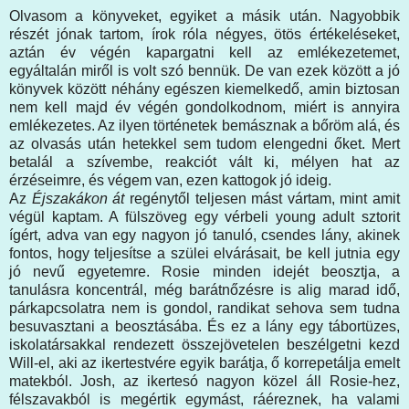
Olvasom a könyveket, egyiket a másik után. Nagyobbik
részét jónak tartom, írok róla négyes, ötös értékeléseket,
aztán év végén kapargatni kell az emlékezetemet,
egyáltalán miről is volt szó bennük. De van ezek között a jó
könyvek között néhány egészen kiemelkedő, amin biztosan
nem kell majd év végén gondolkodnom, miért is annyira
emlékezetes. Az ilyen történetek bemásznak a bőröm alá, és
az olvasás után hetekkel sem tudom elengedni őket. Mert
betalál a szívembe, reakciót vált ki, mélyen hat az
érzéseimre, és végem van, ezen kattogok jó ideig.
Az
Éjszakákon át
regénytől teljesen mást vártam, mint amit
végül kaptam. A fülszöveg egy vérbeli young adult sztorit
ígért, adva van egy nagyon jó tanuló, csendes lány, akinek
fontos, hogy teljesítse a szülei elvárásait, be kell jutnia egy
jó nevű egyetemre. Rosie minden idejét beosztja, a
tanulásra koncentrál, még barátnőzésre is alig marad idő,
párkapcsolatra nem is gondol, randikat sehova sem tudna
besuvasztani a beosztásába. És ez a lány egy tábortüzes,
iskolatársakkal rendezett összejövetelen beszélgetni kezd
Will-el, aki az ikertestvére egyik barátja, ő korrepetálja emelt
matekból. Josh, az ikertesó nagyon közel áll Rosie-hez,
félszavakból is megértik egymást, ráéreznek, ha valami