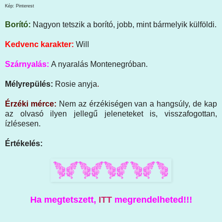
Kép: Pinterest
Borító:
Nagyon tetszik a borító, jobb, mint bármelyik külföldi.
Kedvenc karakter:
Will
Szárnyalás:
A nyaralás Montenegróban.
Mélyrepülés:
Rosie anyja
.
Érzéki mérce:
Nem az érzékiségen van a hangsúly
, de kap
az olvasó ilyen jellegű jeleneteket is, visszafogottan,
ízlésesen.
Értékelés:
Ha megtetszett,
ITT
megrendelheted!!!