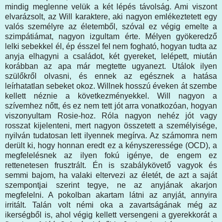
mindig meglenne velük a két lépés távolság. Ami viszont
elvarázsolt, az Will karaktere, aki nagyon emlékeztetett egy
valós személyre az életemből, szóval ez végig emelte a
szimpátiámat, nagyon izgultam érte. Mélyen gyökeredző
lelki sebekkel él, ép ésszel fel nem fogható, hogyan tudta az
anyja elhagyni a családot, két gyereket, lelépett, miután
korábban az apa már megtette ugyanezt. Utálok ilyen
szülőkről olvasni, és ennek az egésznek a hatása
leírhatatlan sebeket okoz. Willnek hosszú éveken át szembe
kellett néznie a következményekkel. Will nagyon a
szívemhez nőtt, és ez nem tett jót arra vonatkozóan, hogyan
viszonyultam Rosie-hoz. Róla nagyon nehéz jót vagy
rosszat kijelenteni, mert nagyon összetett a személyisége,
nyilván tudatosan lett ilyennek megírva. Az számomra nem
derült ki, hogy honnan eredt ez a kényszeressége (OCD), a
megfelelésnek az ilyen fokú igénye, de engem ez
rettenetesen frusztrált. Én is szabálykövető vagyok és
semmi bajom, ha valaki eltervezi az életét, de azt a saját
szempontjai szerint tegye, ne az anyjának akarjon
megfelelni. A pokolban akartam látni az anyját, annyira
irritált. Talán volt némi oka a zavartságának még az
ikerségből is, ahol végig kellett versengeni a gyerekkorát a