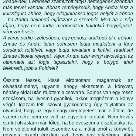
Zhade-nek, Eerensed száműzött fattyú hercegének azonban
más tervei vannak. Abban reménykedik, hogy Andra lesz a
kulcsfigura ahhoz, hogy elfoglalhassa jogos helyét a trónon
‒ ha Andra hajlandó eljátszani a szerepét. Mert ha a nép
rájön, hogy nem tudja megmenteni haldokló bolygójukat,
végeznek vele.
A város pedig szétesőben, egy gonosz uralkodó ül a trónon.
Zhade és Andra talán sohasem tudja megfejteni a lány
sorsának rejtélyét, vagy tudja leváltani a királyt, ráadásul
Zhade titkokat rejteget. Vajon Andra ezer évnyi távolságra az
otthonától azt fogja tapasztalni, hogy a bolygó, ahol
felébredt, jobb a Földnél?
Őszinte leszek, kissé elrontottam magamnak az
olvasásélményt, ugyanis ahogy elkezdtem a könyvet,
néhány oldal után rájöttem a csavarra. Sajnos van egy rossz
szokásom, ha ilyesmit gyanítok, akkor megnézem a könyv
végét. Igazam lett, szóval gyakorlatilag úgy folytattam az
olvasást, hogy az egyik nagy meglepetést már lelőttem, de
szerencsére nem ez volt az egyetlen fordulat. Nem kevés
sci-fi-t olvastam már, főleg, ha beleveszem a disztópiákat is.
Nem véletlenül jutott eszembe ez a műfaj erről a könyvről,
ugyanis inkább éreztem azt, hogy egy világégés utáni