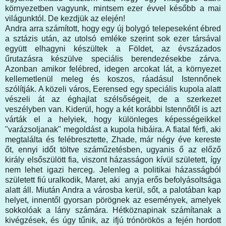
környezetben vagyunk, mintsem ezer évvel később a mai
világunktól. De kezdjük az elején!
Andra arra számított, hogy egy új bolygó telepeseként ébred
a sztázis után, az utolsó emléke szerint sok ezer társával
együtt elhagyni készültek a Földet, az évszázados
űrutazásra készülve speciális berendezésekbe zárva.
Azonban amikor felébred, idegen arcokat lát, a környezet
kellemetlenül meleg és koszos, ráadásul Istennőnek
szólítják. A közeli város, Eerensed egy speciális kupola alatt
vészeli át az éghajlat szélsőségeit, de a szerkezet
veszélyben van. Kiderül, hogy a két korábbi Istennőtől is azt
várták el a helyiek, hogy különleges képességeikkel
"varázsoljanak" megoldást a kupola hibáira. A fiatal férfi, aki
megtalálta és felébresztette, Zhade, már négy éve kereste
őt, ennyi időt töltve száműzetésben, ugyanis ő az előző
király elsőszülött fia, viszont házasságon kívül született, így
nem lehet igazi herceg. Jelenleg a politikai házasságból
született fiú uralkodik, Maret, aki anyja erős befolyásoltsága
alatt áll. Miután Andra a városba kerül, sőt, a palotában kap
helyet, innentől gyorsan pörögnek az események, amelyek
sokkolóak a lány számára. Hétköznapinak számítanak a
kivégzések, és úgy tűnik, az ifjú trónörökös a fején hordott