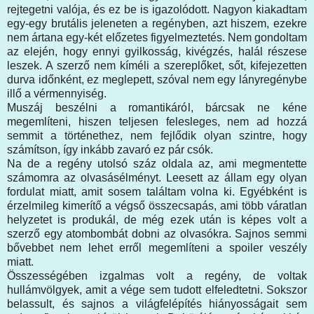
rejtegetni valója, és ez be is igazolódott. Nagyon kiakadtam
egy-egy brutális jeleneten a regényben, azt hiszem, ezekre
nem ártana egy-két előzetes figyelmeztetés. Nem gondoltam
az elején, hogy ennyi gyilkosság, kivégzés, halál részese
leszek. A szerző nem kíméli a szereplőket, sőt, kifejezetten
durva időnként, ez meglepett, szóval nem egy lányregénybe
illő a vérmennyiség.
Muszáj beszélni a romantikáról, bárcsak ne kéne
megemlíteni, hiszen teljesen felesleges, nem ad hozzá
semmit a történethez, nem fejlődik olyan szintre, hogy
számítson, így inkább zavaró ez pár csók.
Na de a regény utolsó száz oldala az, ami megmentette
számomra az olvasásélményt. Leesett az állam egy olyan
fordulat miatt, amit sosem találtam volna ki. Egyébként is
érzelmileg kimerítő a végső összecsapás, ami több váratlan
helyzetet is produkál, de még ezek után is képes volt a
szerző egy atombombát dobni az olvasókra. Sajnos semmi
bővebbet nem lehet erről megemlíteni a spoiler veszély
miatt.
Összességében izgalmas volt a regény, de voltak
hullámvölgyek, amit a vége sem tudott elfeledtetni. Sokszor
belassult, és sajnos a világfelépítés hiányosságait sem