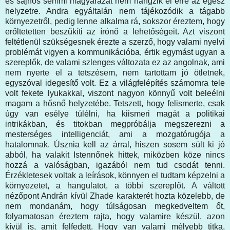
és sajnos semmi magyarázat nem hangzik el erre az egész
helyzetre. Andra egyáltalán nem tájékozódik a tágabb
környezetről, pedig lenne alkalma rá, sokszor éreztem, hogy
erőltetetten beszűkíti az írónő a lehetőségeit. Azt viszont
feltétlenül szükségesnek érezte a szerző, hogy valami nyelvi
problémát vigyen a kommunikációba, értik egymást ugyan a
szereplők, de valami szlenges változata ez az angolnak, ami
nem nyerte el a tetszésem, nem tartottam jó ötletnek,
egyszóval idegesítő volt. Ez a világfelépítés számomra tele
volt fekete lyukakkal, viszont nagyon könnyű volt beleélni
magam a hősnő helyzetébe. Tetszett, hogy felismerte, csak
úgy van esélye túlélni, ha kiismeri magát a politikai
intrikákban, és titokban megpróbálja megszerezni a
mesterséges intelligenciát, ami a mozgatórugója a
hatalomnak. Úsznia kell az árral, hiszen sosem sült ki jó
abból, ha valakit Istennőnek hittek, miközben köze nincs
hozzá a valóságban, igazából nem tud csodát tenni.
Érzékletesek voltak a leírások, könnyen el tudtam képzelni a
környezetet, a hangulatot, a többi szereplőt. A váltott
nézőpont Andrán kívül Zhade karakterét hozta közelebb, de
nem mondanám, hogy túlságosan megkedveltem őt,
folyamatosan éreztem rajta, hogy valamire készül, azon
kívül is, amit felfedett. Hogy van valami mélyebb titka,