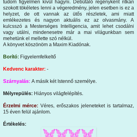
tudom figyelmen kívül hagyni. Debütáló regényként ritkán
szokott tökéletes lenni a végeredmény, jelen esetben is ez a
helyzet, de ott vannak az ütős részletek, ami miatt
emlékezetes és nagyon aktuális ez az olvasmány. A
kulcsszó a Mesterséges Intelligencia, amit lehet csodálni
vagy utálni, mindenesetre már a mai világunkban sem
mehetünk el mellette szó nélkül.
A könyvet köszönöm a Maxim Kiadónak.
Borító:
Figyelemfelkeltő
Kedvenc karakter:
-
Szárnyalás:
A másik két Istennő személye.
Mélyrepülés:
Hiányos világfelépítés.
Érzelmi mérce:
Véres, erőszakos jeleneteket is tartalmaz,
15 éven felül ajánlom
.
Értékelés: