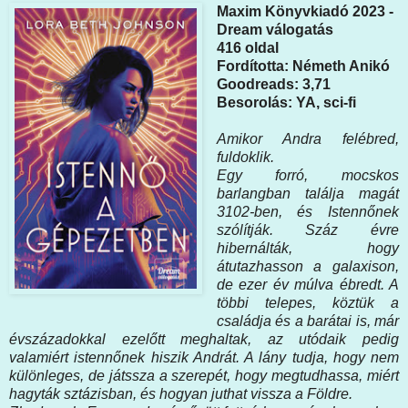
Maxim Könyvkiadó 2023 -
Dream válogatás
416 oldal
Fordította: Németh Anikó
Goodreads: 3,71
Besorolás: YA, sci-fi
Amikor ​Andra felébred,
fuldoklik.
Egy forró, mocskos
barlangban találja magát
3102-ben, és Istennőnek
szólítják. Száz évre
hibernálták, hogy
átutazhasson a galaxison,
de ezer év múlva ébredt. A
többi telepes, köztük a
családja és a barátai is, már
évszázadokkal ezelőtt meghaltak, az utódaik pedig
valamiért istennőnek hiszik Andrát. A lány tudja, hogy nem
különleges, de játssza a szerepét, hogy megtudhassa, miért
hagyták sztázisban, és hogyan juthat vissza a Földre.