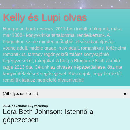
Kelly és Lupi olvas
Hungarian book reviews. 2011-ben indult a blogunk, mára
már 1300+ könyvkritika tartalommal rendelkezünk. A
blogunkon szinte minden műfajból, elsősorban ifjúsági,
young adult, middle grade, new adult, romantikus, történelmi
romantikus, fantasy regényekről találsz könyvajánló
bejegyzéseket, interjúkat. A blog a Blogturné Klub alapító
tagja 2013 óta. Célunk az olvasás népszerűsítése, őszinte
könyvértékelések segítségével. Köszönjük, hogy benéztél,
reméljük találsz megfelelő olvasnivalót!
▼
2023. november 19., vasárnap
Lora Beth Johnson: Istennő a
gépezetben