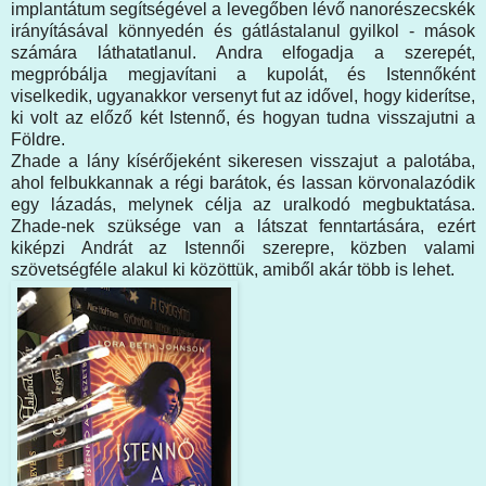
implantátum segítségével a levegőben lévő nanorészecskék
irányításával könnyedén és gátlástalanul gyilkol - mások
számára láthatatlanul. Andra elfogadja a szerepét,
megpróbálja megjavítani a kupolát, és Istennőként
viselkedik, ugyanakkor versenyt fut az idővel, hogy kiderítse,
ki volt az előző két Istennő, és hogyan tudna visszajutni a
Földre.
Zhade a lány kísérőjeként sikeresen visszajut a palotába,
ahol felbukkannak a régi barátok, és lassan körvonalazódik
egy lázadás, melynek célja az uralkodó megbuktatása.
Zhade-nek szüksége van a látszat fenntartására, ezért
kiképzi Andrát az Istennői szerepre, közben valami
szövetségféle alakul ki közöttük, amiből akár több is lehet.