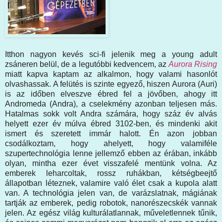
Itthon nagyon kevés sci-fi jelenik meg a young adult
zsáneren belül, de a legutóbbi kedvencem, az
Aurora Rising
miatt kapva kaptam az alkalmon, hogy valami hasonlót
olvashassak. A felütés is szinte egyező, hiszen Aurora (Auri)
is az időben elveszve ébred fel a jövőben, ahogy itt
Andromeda (Andra), a cselekmény azonban teljesen más.
Hatalmas sokk volt Andra számára, hogy száz év alvás
helyett ezer év múlva ébred 3102-ben, és mindenki akit
ismert és szeretett immár halott. Én azon jobban
csodálkoztam, hogy ahelyett, hogy valamiféle
szupertechnológia lenne jellemző ebben az érában, inkább
olyan, mintha ezer évet visszafelé mentünk volna. Az
emberek leharcoltak, rossz ruhákban, kétségbeejtő
állapotban léteznek, valamire való élet csak a kupola alatt
van. A technológia jelen van, de varázslatnak, mágiának
tartják az emberek, pedig robotok, nanorészecskék vannak
jelen. Az egész világ kulturálatlannak, műveletlennek tűnik,