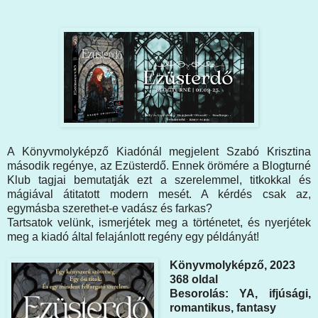
A Könyvmolyképző Kiadónál megjelent Szabó Krisztina
második regénye, az Ezüsterdő. Ennek örömére a Blogturné
Klub tagjai bemutatják ezt a szerelemmel, titkokkal és
mágiával átitatott modern mesét. A kérdés csak az,
egymásba szerethet-e vadász és farkas?
Tartsatok velünk, ismerjétek meg a történetet, és nyerjétek
meg a kiadó által felajánlott regény egy példányát!
Könyvmolyképző, 2023
368 oldal
Besorolás: YA, ifjúsági,
romantikus, fantasy