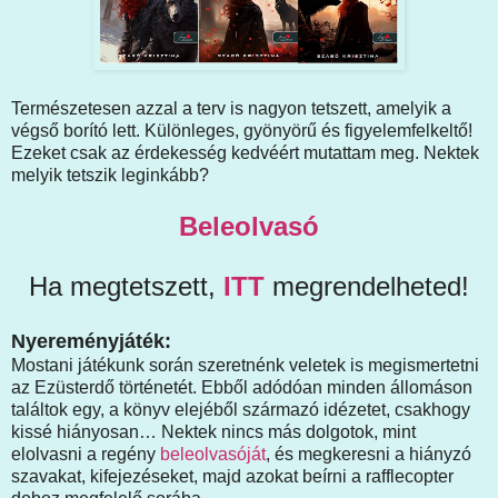
Természetesen azzal a terv is nagyon tetszett, amelyik a
végső borító lett. Különleges, gyönyörű és figyelemfelkeltő!
Ezeket csak az érdekesség kedvéért mutattam meg. Nektek
melyik tetszik leginkább?
Beleolvasó
Ha megtetszett,
ITT
megrendelheted!
Nyereményjáték:
Mostani játékunk során szeretnénk veletek is megismertetni
az Ezüsterdő történetét. Ebből adódóan minden állomáson
találtok egy, a könyv elejéből származó idézetet, csakhogy
kissé hiányosan… Nektek nincs más dolgotok, mint
elolvasni a regény
beleolvasóját
, és megkeresni a hiányzó
szavakat, kifejezéseket, majd azokat beírni a rafflecopter