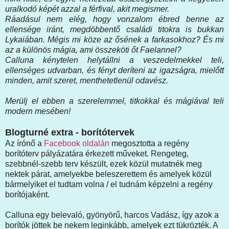
uralkodó képét azzal a férfival, akit megismer.
Ráadásul nem elég, hogy vonzalom ébred benne az
ellensége iránt, megdöbbentő családi titokra is bukkan
Lykaiában. Mégis mi köze az ősének a farkasokhoz? És mi
az a különös mágia, ami összeköti őt Faelannel?
Calluna kénytelen helytállni a veszedelmekkel teli,
ellenséges udvarban, és fényt deríteni az igazságra, mielőtt
minden, amit szeret, menthetetlenül odavész.
Merülj el ebben a szerelemmel, titkokkal és mágiával teli
modern mesében!
Blogturné extra - borítótervek
Az írónő a
Facebook oldalán
megosztotta a regény
borítóterv pályázatára érkezett műveket. Rengeteg,
szebbnél-szebb terv készült, ezek közül mutatnék meg
nektek párat, amelyekbe beleszerettem és amelyek közül
bármelyiket el tudtam volna / el tudnám képzelni a regény
borítójaként.
Calluna egy belevaló, gyönyörű, harcos Vadász, így azok a
borítók jöttek be nekem leginkább, amelyek ezt tükrözték. A