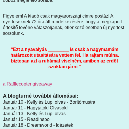
doboz megfelelő sorába.
Figyelem! A kiadó csak magyarországi címre postáz! A
nyerteseknek 72 óra áll rendelkezésére, hogy a megkapott
értesítő levélre válaszoljanak, ellenkező esetben új nyertest
sorsolunk.
“Ezt a nyavalyás ________ is csak a nagymamám
határozott utasítására vettem fel. Ha rajtam múlna,
biztosan azt a ruhámat viselném, amiben az erdőt
szoktam járni.”
a Rafflecopter giveaway
A blogturné további állomásai:
Január 10 - Kelly és Lupi olvas - Borítómustra
Január 11 - Hagyjatok! Olvasok!
Január 13 - Kelly és Lupi olvas
Január 15 - Readinspo
Január 18 - Dreamworld - Idézetek