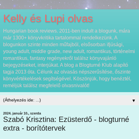
Kelly és Lupi olvas
Hungarian book reviews. 2011-ben indult a blogunk, mára
már 1300+ könyvkritika tartalommal rendelkezünk. A
blogunkon szinte minden műfajból, elsősorban ifjúsági,
young adult, middle grade, new adult, romantikus, történelmi
romantikus, fantasy regényekről találsz könyvajánló
bejegyzéseket, interjúkat. A blog a Blogturné Klub alapító
tagja 2013 óta. Célunk az olvasás népszerűsítése, őszinte
könyvértékelések segítségével. Köszönjük, hogy benéztél,
reméljük találsz megfelelő olvasnivalót!
▼
2024. január 10., szerda
Szabó Krisztina: Ezüsterdő - blogturné
extra - borítótervek