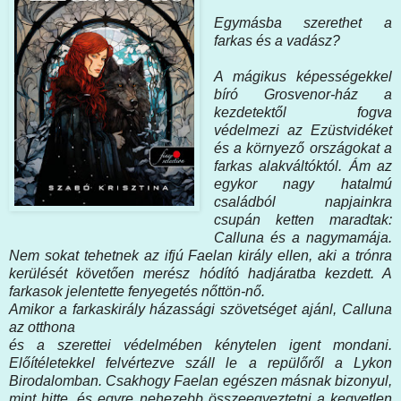
Egymásba ​szerethet a
farkas és a vadász?
A mágikus képességekkel
bíró Grosvenor-ház a
kezdetektől fogva
védelmezi az Ezüstvidéket
és a környező országokat a
farkas alakváltóktól. Ám az
egykor nagy hatalmú
családból napjainkra
csupán ketten maradtak:
Calluna és a nagymamája.
Nem sokat tehetnek az ifjú Faelan király ellen, aki a trónra
kerülését követően merész hódító hadjáratba kezdett. A
farkasok jelentette fenyegetés nőttön-nő.
Amikor a farkaskirály házassági szövetséget ajánl, Calluna
az otthona
és a szerettei védelmében kénytelen igent mondani.
Előítéletekkel felvértezve száll le a repülőről a Lykon
Birodalomban. Csakhogy Faelan egészen másnak bizonyul,
mint hitte, és egyre nehezebb összeegyeztetni a kegyetlen