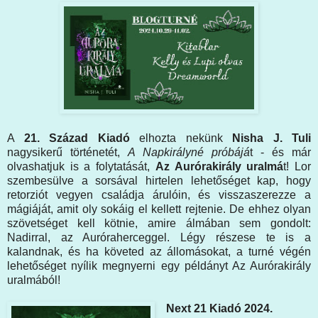
A
21. Század Kiadó
elhozta nekünk
Nisha J. Tuli
nagysikerű történetét,
A Napkirályné próbájá
t - és már
olvashatjuk is a folytatását,
Az Aurórakirály uralmá
t! Lor
szembesülve a sorsával hirtelen lehetőséget kap, hogy
retorziót vegyen családja árulóin, és visszaszerezze a
mágiáját, amit oly sokáig el kellett rejtenie. De ehhez olyan
szövetséget kell kötnie, amire álmában sem gondolt:
Nadirral, az Auróraherceggel. Légy részese te is a
kalandnak, és ha követed az állomásokat, a turné végén
lehetőséget nyílik megnyerni egy példányt Az Aurórakirály
uralmából!
Next 21 Kiadó 2024.