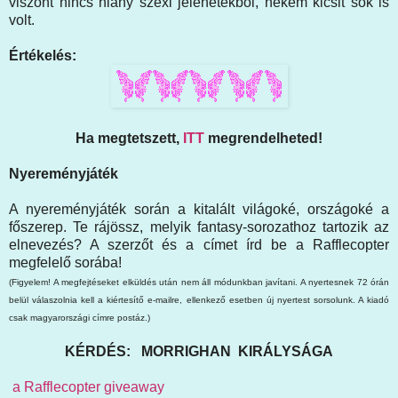
viszont nincs hiány szexi jelenetekből, nekem kicsit sok is
volt.
Értékelés:
Ha megtetszett,
ITT
megrendelheted!
Nyereményjáték
A nyereményjáték során a kitalált világoké, országoké a
főszerep. Te rájössz, melyik fantasy-sorozathoz tartozik az
elnevezés? A szerzőt és a címet írd be a Rafflecopter
megfelelő sorába!
(Figyelem! A megfejtéseket elküldés után nem áll módunkban javítani. A nyertesnek 72 órán
belül válaszolnia kell a kiértesítő e-mailre, ellenkező esetben új nyertest sorsolunk. A kiadó
csak magyarországi címre postáz.)
KÉRDÉS: MORRIGHAN KIRÁLYSÁGA
a Rafflecopter giveaway