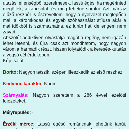
utazás, ellenségből szerelmesek, lassú égés, ha megérinted
megöllek, álkapcsolat, és még lehetne sorolni. Azt már az
előző résznél is észrevettem, hogy a nyelvezet meglepően
mai, a káromkodás és egyéb szóhasználat stílusa akár a
mai időkből is származhatna, ez furán hat, de engem nem
zavart.
Abszolút addiktíven olvastatja magát a regény, nem igazán
lehet letenni, és újra csak azt mondhatom, hogy nagyon
várom a harmadik részt, hiszen folytatódik a keresés-kutatás
a végső cél érdekében.
Kép: saját
Borító:
Nagyon tetszik, szépen illeszkedik az első részhez.
Kedvenc karakter:
Nadir
Szárnyalás:
Nagyon szerettem a 286 évvel ezelőtti
fejezeteket.
Mélyrepülés:
-
Érzéki mérce:
Lassú égésű románcnak lehetünk tanúi,