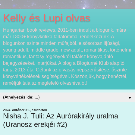
Kelly és Lupi olvas
Hungarian book reviews. 2011-ben indult a blogunk, mára
már 1300+ könyvkritika tartalommal rendelkezünk. A
blogunkon szinte minden műfajból, elsősorban ifjúsági,
young adult, middle grade, new adult, romantikus, történelmi
romantikus, fantasy regényekről találsz könyvajánló
bejegyzéseket, interjúkat. A blog a Blogturné Klub alapító
tagja 2013 óta. Célunk az olvasás népszerűsítése, őszinte
könyvértékelések segítségével. Köszönjük, hogy benéztél,
reméljük találsz megfelelő olvasnivalót!
▼
2024. október 31., csütörtök
Nisha J. Tuli: Az Aurórakirály uralma
(Uranosz erekjéi #2)