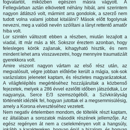
fogvatartót, miközben egészen másra vágyott. A
Fellegvárban aztán elkövetett néhány hibát, ami szerintem
nagyon átlátszó volt, mármint arra gondolok, a szerző nem
tudott volna valami jobbat kitalálni? Mások előtt fogolynak
nevezni, meg a valódi nevén szólítani a lányt rettentő amatőr
hiba volt.
Lor szintén változott ebben a részben, miután lezajlott a
viadal, itt már más a tét. Sokszor éreztem azonban, hogy
felesleges körök zajlanak, kihagyható hisztik, és nem
mindent lehet arra visszavezetni, hogy mennyire traumatizált
gyerekkora volt.
Amire viszont nagyon vártam az első rész után, az
megvalósult, végre jobban előtérbe került a mágia, sok-sok
varázslatos jelenetet kaptam, és részletes magyarázatokat.
A világfelépítés megértéséhez hozzájárultak a közbenső
fejezetek, melyek a 286 évvel ezelőtti időben játszódtak, Lor
nagyanyja, Serce E/3 szemszögéből, a Szívkirályság
történetét idézték fel, hogyan jutottak el a megsemmisülésig,
amely a Korona elvesztéséhez vezetett.
Nem negatív értelemben mondom, de töltelék részt kaptam,
ez általában a sorozatok második részének jellemzője. Az
egész regényen át nem a cselekményen volt a hangsúly,
inkább a karaktereken, hogyan épül a bizalom, és hogyan