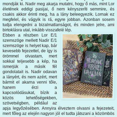
mondják ki. Nadir meg akarja mutatni, hogy ő más, mint Lor
életének eddigi pasijai, ő nem kényszeríti semmire, és
csakis akkor érinti meg, ha a lány beleegyezik. Lornak ez
megfelel, és vágyik is rá, egyre jobban. Azonban sosem
tudja elengedni a bizalmatlanságot, és minden jelre, ami
birtoklásra utal, inkább visszafelé lép.
Ebben a részben Lor E/1
szemszöge mellett Nadir E/1
szemszöge is helyet kap, bár
kevesebb fejezettel, de így is
örömmel olvastam, mert
sokkal teljesebb a kép, ha
ismerjük a másik fél
gondolatait is. Nadir odavan
a lányért, és nem azért, mert
bármit el akarna venni tőle,
hanem érzi a
kapcsolódásukat, bízik a
közös lehetőségekben,
szövetségben, például az
apja legyőzésében. Annyira élveztem olvasni a fejezeteit,
mert főleg az elején nagyon jól el tudta játszani a közömbös