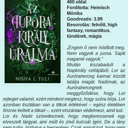
460 oldal
Fordította: Heinisch
Mónika
Goodreads: 3,99
Besorolás: felnőtt, high
fantasy, romantikus,
tündérek, mágia
„Engem ő nem hódított meg.
Nem vagyok a jussa. Saját
magamé vagyok.”
Miután kiszabadult a
Napkirály cellájából, Lor az
Auróraherceg karmai között
találja magát. Nadirnak, az
Aurórahercegnek
meggyőződése, hogy Lor
rejteget valamit, ezért mindent megtesz, hogy szóra bírja. Lor
azonban tisztában van a titkok értékével – egész életében
őriznie kellett a titkait –, ezért elszántan védelmezi, amit tud.
Lor és Nadir szövetkeznek, hogy megkeressenek egy
elveszett tárgyat, ami múlt és jövő kulcsát ígéri. De a lány
nem tudja, bízhat-e a hercegben. Csak annyit tud, hogy nem