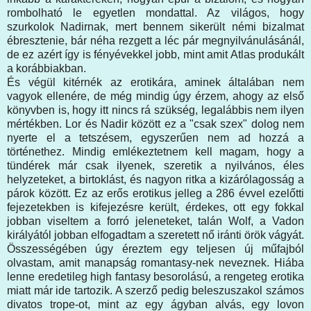
rombolható le egyetlen mondattal. Az világos, hogy
szurkolok Nadirnak, mert bennem sikerült némi bizalmat
ébresztenie, bár néha rezgett a léc pár megnyilvánulásánál,
de ez azért így is fényévekkel jobb, mint amit Atlas produkált
a korábbiakban.
És végül kitérnék az erotikára, aminek általában nem
vagyok ellenére, de még mindig úgy érzem, ahogy az első
könyvben is, hogy itt nincs rá szükség, legalábbis nem ilyen
mértékben. Lor és Nadir között ez a "csak szex" dolog nem
nyerte el a tetszésem, egyszerűen nem ad hozzá a
történethez. Mindig emlékeztetnem kell magam, hogy a
tündérek már csak ilyenek, szeretik a nyilvános, éles
helyzeteket, a birtoklást, és nagyon ritka a kizárólagosság a
párok között. Ez az erős erotikus jelleg a 286 évvel ezelőtti
fejezetekben is kifejezésre került, érdekes, ott egy fokkal
jobban viseltem a forró jeleneteket, talán Wolf, a Vadon
királyától jobban elfogadtam a szeretett nő iránti örök vágyát.
Összességében úgy éreztem egy teljesen új műfajból
olvastam, amit manapság romantasy-nek neveznek. Hiába
lenne eredetileg high fantasy besorolású, a rengeteg erotika
miatt már ide tartozik. A szerző pedig beleszuszakol számos
divatos trope-ot, mint az egy ágyban alvás, egy lovon