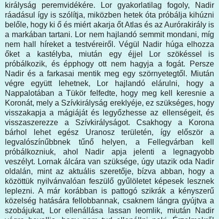
királyság peremvidékére. Lor gyakorlatilag fogoly, Nadir
ráadásul így is szólítja, miközben hetek óta próbálja kihúzni
belőle, hogy ki ő és miért akarja őt Atlas és az Aurórakirály is
a markában tartani. Lor nem hajlandó semmit mondani, míg
nem hall híreket a testvéreiről. Végül Nadir húga elhozza
őket a kastélyba, miután egy éjjel Lor szökéssel is
próbálkozik, és épphogy ott nem hagyja a fogát. Persze
Nadir és a farkasai mentik meg egy szörnyetegtől. Miután
végre együtt lehetnek, Lor hajlandó elárulni, hogy a
Nappalotában a Tükör felfedte, hogy meg kell keresnie a
Koronát, mely a Szívkirályság ereklyéje, ez szükséges, hogy
visszakapja a mágiáját és legyőzhesse az ellenségeit, és
visszaszerezze a Szívkirályságot. Csakhogy a Korona
bárhol lehet egész Uranosz területén, így először a
legvalószínűbbnek tűnő helyen, a Fellegvárban kell
próbálkozniuk, ahol Nadir apja jelenti a legnagyobb
veszélyt. Lornak álcára van szüksége, úgy utazik oda Nadir
oldalán, mint az aktuális szeretője, bízva abban, hogy a
közöttük nyilvánvalóan feszülő gyűlöletet képesek lesznek
leplezni. A már korábban is pattogó szikrák a kényszerű
közelség hatására fellobbannak, csaknem lángra gyújtva a
szobájukat, Lor ellenállása lassan leomlik, miután Nadir