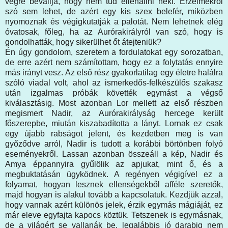
végre bevallja, hogy nem tud ellenállni neki. Érzelmekről
szó sem lehet, de azért egy kis szex belefér, miközben
nyomoznak és végigkutatják a palotát. Nem lehetnek elég
óvatosak, főleg, ha az Aurórakirályról van szó, hogy is
gondolhatták, hogy sikerülhet őt átejteniük?
Én úgy gondolom, szeretem a fordulatokat egy sorozatban,
de erre azért nem számítottam, hogy ez a folytatás ennyire
más irányt vesz. Az első rész gyakorlatilag egy életre halálra
szóló viadal volt, ahol az ismerkedős-felkészülős szakasz
után izgalmas próbák követték egymást a végső
kiválasztásig. Most azonban Lor mellett az első részben
megismert Nadir, az Aurórakirályság hercege került
főszerepbe, miután kiszabadította a lányt. Lornak ez csak
egy újabb rabságot jelent, és kezdetben meg is van
győződve arról, Nadir is tudott a korábbi börtönben folyó
eseményekről. Lassan azonban összeáll a kép, Nadir és
Amya éppannyira gyűlölik az apjukat, mint ő, és a
megbuktatásán ügyködnek. A regényen végigível ez a
folyamat, hogyan lesznek ellenségekből afféle szeretők,
majd hogyan is alakul tovább a kapcsolatuk. Kezdjük azzal,
hogy vannak azért különös jelek, érzik egymás mágiáját, ez
már eleve egyfajta kapocs köztük. Tetszenek is egymásnak,
de a világért se vallanák be, legalábbis jó darabig nem