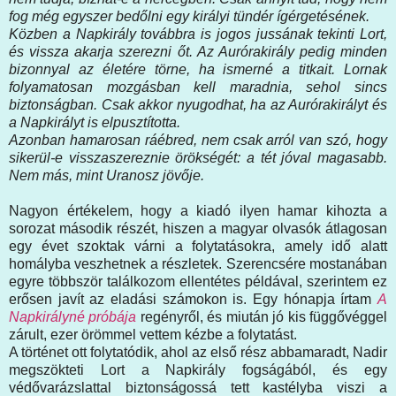
fog még egyszer bedőlni egy királyi tündér ígérgetésének.
Közben a Napkirály továbbra is jogos jussának tekinti Lort,
és vissza akarja szerezni őt. Az Aurórakirály pedig minden
bizonnyal az életére törne, ha ismerné a titkait. Lornak
folyamatosan mozgásban kell maradnia, sehol sincs
biztonságban. Csak akkor nyugodhat, ha az Aurórakirályt és
a Napkirályt is elpusztította.
Azonban hamarosan ráébred, nem csak arról van szó, hogy
sikerül-e visszaszereznie örökségét: a tét jóval magasabb.
Nem más, mint Uranosz jövője.
Nagyon értékelem, hogy a kiadó ilyen hamar kihozta a
sorozat második részét, hiszen a magyar olvasók átlagosan
egy évet szoktak várni a folytatásokra, amely idő alatt
homályba veszhetnek a részletek. Szerencsére mostanában
egyre többször találkozom ellentétes példával, szerintem ez
erősen javít az eladási számokon is. Egy hónapja írtam
A
Napkirályné próbája
regényről, és miután jó kis függővéggel
zárult, ezer örömmel vettem kézbe a folytatást.
A történet ott folytatódik, ahol az első rész abbamaradt, Nadir
megszökteti Lort a Napkirály fogságából, és egy
védővarázslattal biztonságossá tett kastélyba viszi a