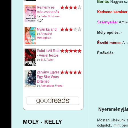
Borító:
Nagyon szé
Remény és
Kedvenc karakter
más csattanók
by
Julie Buxbaum
4,5*
Szárnyalás:
Amiko
Nyári kaland
Mélyrepülés:
-
by
Annabel
Monaghan
Érzéki mérce:
A s
Paint It All Red
Értékelés:
- Vérrel festve
by
S.T. Abby
Zsivány Egyes:
Egy Star Wars
történet
by
Alexander Freed
Nyereményját
Mostani játékunk 
MOLY - KELLY
dolgotok, mint beí