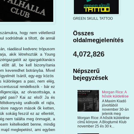
GREEN SKULL TATTOO
Összes
k számukra, hogy nem véletlenül
l sodródnak a tiltott, de annál
oldalmegjelenítés
pján, ráadásul kedvenc trópusom
4,072,826
sarja, akik létrehozták a Young
ezérigazgatót az igazgatótanács
őtt áll, be kell bizonyítania
Népszerű
nem keveredhet botrányba. Mivel
 figyelmét Isáról, egy-egy közös
bejegyzések
is különleges a pasi, nem elég,
kcentussal rendelkezik - bár ez
igenciája, az olvasottsága, a
Morgan Rice: A
hősök küldetése
géd pasi? Kai az első! Ja és
A Maxim Kiadó
éltékenység uralkodik el rajta,
jóvoltából
nézésre nagyon mások ők ketten,
november 30-án
k sokáig feszül ez az ellentét,
jelenik meg
Morgan Rice: A hősök küldetése
 még nem találta meg önmagát, a
című könyve. A Blogturné Klub
osem kételkedett benne, mindig
november 25 és 30 k...
oz majd meglepetést, ami egyben