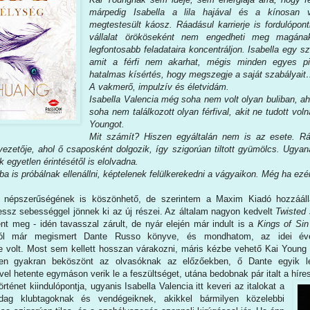
márpedig Isabella a lila hajával és a kínosan 
megtestesült káosz. Ráadásul karrierje is fordulópont
vállalat örököseként nem engedheti meg magán
legfontosabb feladataira koncentráljon. Isabella egy 
amit a férfi nem akarhat, mégis minden egyes pil
hatalmas kísértés, hogy megszegje a saját szabályai
A vakmerő, impulzív és életvidám.
Isabella Valencia még soha nem volt olyan buliban, ah
soha nem találkozott olyan férfival, akit ne tudott vol
Youngot.
Mit számít? Hiszen egyáltalán nem is az esete. R
vezetője, ahol ő csaposként dolgozik, így szigorúan tiltott gyümölcs. Ugyan
nek egyetlen érintésétől is elolvadna.
ba is próbálnak ellenállni, képtelenek felülkerekedni a vágyaikon. Még ha ezért
 népszerűségének is köszönhető, de szerintem a Maxim Kiadó hozzááll
essz sebességgel jönnek ki az új részei. Az általam nagyon kedvelt
Twisted
lent meg - idén tavasszal zárult, de nyár elején már indult is a
Kings of Sin
ól már megismert Dante Russo könyve, és mondhatom, az idei éve
volt. Most sem kellett hosszan várakozni, máris kézbe vehető Kai Young 
en gyakran beköszönt az olvasóknak az előzőekben, ő Dante egyik le
vel hetente egymáson verik le a feszültséget, utána bedobnak pár italt a híres
örténet kiindulópontja, ugyanis Isabella Valencia itt keveri az italokat a
dag klubtagoknak és vendégeiknek, akikkel bármilyen közelebbi