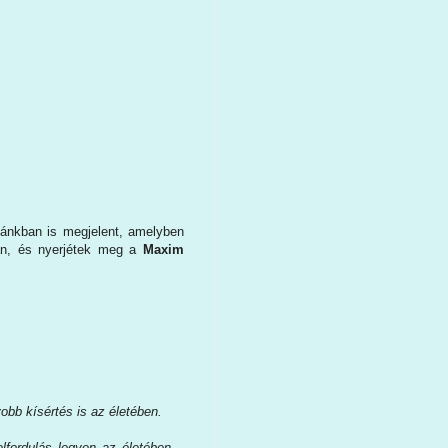
ánkban is megjelent, amelyben
án, és nyerjétek meg a
Maxim
bb kísértés is az életében.
lfordulás legyen az életében –