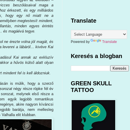
vicces beszólásaival maga a
hoz érkezett, és egy milliárdos
ak, hogy egy nő miatt ne a
Translate
személyben megtestesít mindent,
lantás, minden egyes érintés
t… és magáévá tegye.
ol ne érezte volna jól magát, és
Powered by
Translate
na levenni a lábáról… kivéve Kai
Keresés a blogban
áadásul Kai annak az exkluzív
akkor a hűvös külső alatt olyan
 mindent fel is kell áldozniuk.
GREEN SKULL
ásán is múlik, hogy a szerző
 sorozat
négy része röpke fél év
TATTOO
sorozat, melynek első része a
m egyik legjobb romantikus
regénye, akire nagyon kíváncsi
gjobb barátja, nem mellesleg
 Valhalla elit klubban.