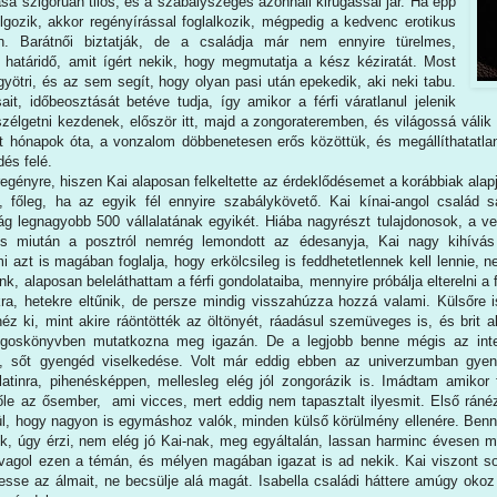
ása szigorúan tilos, és a szabályszegés azonnali kirúgással jár. Ha épp
gozik, akkor regényírással foglalkozik, mégpedig a kedvenc erotikus
ben. Barátnői biztatják, de a családja már nem ennyire türelmes,
 határidő, amit ígért nekik, hogy megmutatja a kész kéziratát. Most
gyötri, és az sem segít, hogy olyan pasi után epekedik, aki neki tabu.
it, időbeosztását betéve tudja, így amikor a férfi váratlanul jelenik
szélgetni kezdenek, először itt, majd a zongorateremben, és világossá váli
t hónapok óta, a vonzalom döbbenetesen erős közöttük, és megállíthatatlanu
és felé.
egényre, hiszen Kai alaposan felkeltette az érdeklődésemet a korábbiak ala
at, főleg, ha az egyik fél ennyire szabálykövető. Kai kínai-angol család 
ilág legnagyobb 500 vállalatának egyikét. Hiába nagyrészt tulajdonosok, a v
 miután a posztról nemrég lemondott az édesanyja, Kai nagy kihívás el
 azt is magában foglalja, hogy erkölcsileg is feddhetetlennek kell lennie, 
k, alaposan beleláthattam a férfi gondolataiba, mennyire próbálja elterelni a
kra, hetekre eltűnik, de persze mindig visszahúzza hozzá valami. Külsőre 
éz ki, mint akire ráöntötték az öltönyét, ráadásul szemüveges is, és brit a
ngoskönyvben mutatkozna meg igazán. De a legjobb benne mégis az intell
, sőt gyengéd viselkedése. Volt már eddig ebben az univerzumban gyen
 latinra, pihenésképpen, mellesleg elég jól zongorázik is. Imádtam amikor f
előle az ősember, ami vicces, mert eddig nem tapasztalt ilyesmit. Első rá
rül, hogy nagyon is egymáshoz valók, minden külső körülmény ellenére. Bennü
dik, úgy érzi, nem elég jó Kai-nak, meg egyáltalán, lassan harminc évesen
ovagol ezen a témán, és mélyen magában igazat is ad nekik. Kai viszont s
vesse az álmait, ne becsülje alá magát. Isabella családi háttere amúgy ok