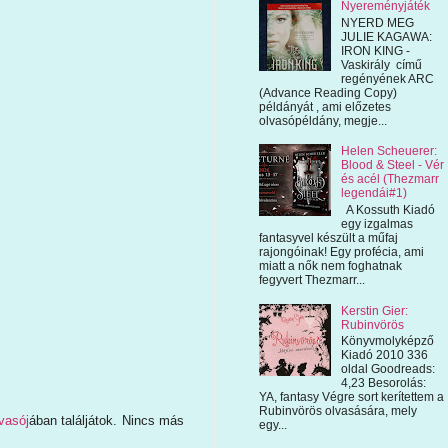
Nyereményjáték
NYERD MEG
JULIE KAGAWA:
IRON KING -
Vaskirály című
regényének ARC
(Advance Reading Copy)
példányát , ami előzetes
olvasópéldány, megje...
Helen Scheuerer:
Blood & Steel - Vér
és acél (Thezmarr
legendái#1)
A Kossuth Kiadó
egy izgalmas
fantasyvel készült a műfaj
rajongóinak! Egy profécia, ami
miatt a nők nem foghatnak
fegyvert Thezmarr...
Kerstin Gier:
Rubinvörös
Könyvmolyképző
Kiadó 2010 336
oldal Goodreads:
4,23 Besorolás:
YA, fantasy Végre sort kerítettem a
Rubinvörös olvasására, mely
vasój
ában találjátok. Nincs más
egy...