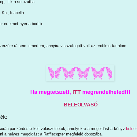
p, illik a sorozatba.
:
Kai, Isabella
r értelmet nyer a borító.
zerzőre rá sem ismertem, annyira visszafogott volt az erotikus tartalom.
Ha megtetszett,
ITT
megrendelheted!!!
BELEOLVASÓ
ék:
során pár kérdésre kell válaszolnotok, amelyekre a megoldást a könyv
beleol
rni a helyes megoldást a Rafflecopter megfelelő dobozába.