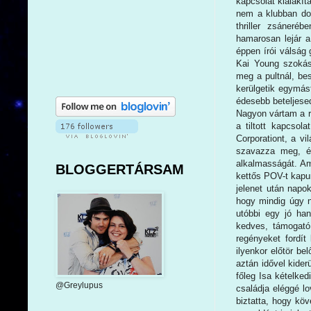
kapcsolat kialakít
nem a klubban dol
thriller zsáneré
hamarosan lejár a
éppen írói válság 
Kai Young szokása
meg a pultnál, be
kerülgetik egymás
édesebb beteljesed
Nagyon vártam a r
a tiltott kapcsol
Corporationt, a v
szavazza meg, és
alkalmasságát. Ami
BLOGGERTÁRSAM
kettős POV-t kapun
jelenet után napo
hogy mindig úgy n
utóbbi egy jó ha
kedves, támogató
regényeket fordít
ilyenkor előtör b
aztán idővel kide
főleg Isa kételke
@Greylupus
családja eléggé l
biztatta, hogy kö