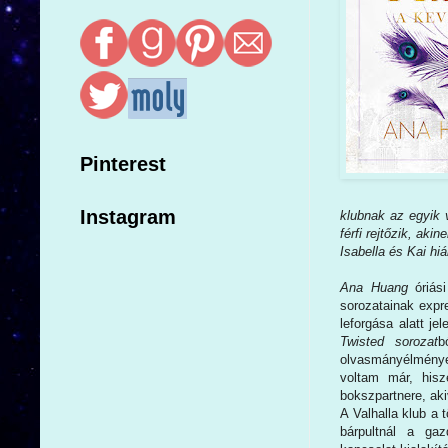
Pinterest
Instagram
klubnak az egyik 
férfi rejtőzik, aki
Isabella és Kai hiá
Ana Huang
óriási
sorozatainak expr
leforgása alatt je
Twisted sorozat
b
olvasmányélménye 
voltam már, hisz
bokszpartnere, aki
A Valhalla klub a t
bárpultnál a gaz