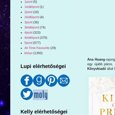
1pont
(5)
1ésfélpont
(1)
2pont
(10)
2ésfélpont
(4)
3pont
(36)
3ésfélpont
(74)
4pont
(323)
4ésfélpont
(370)
5pont
(577)
All Time Favourite
(29)
könyv
(1393)
Ana Huang
-rajon
egy újabb páros, 
Lupi elérhetőségei
Könyvkiadó
által 
Kelly elérhetőségei