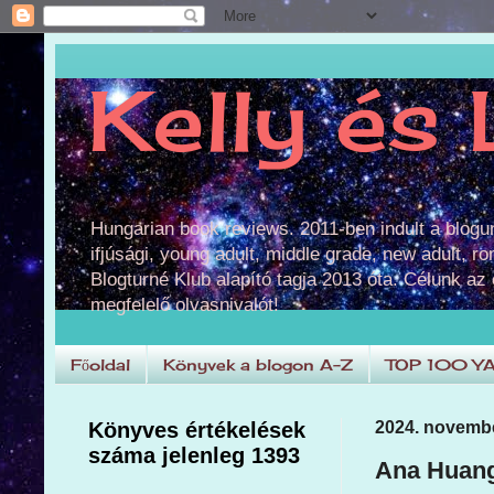
Kelly és 
Hungarian book reviews. 2011-ben indult a blog
ifjúsági, young adult, middle grade, new adult, r
Blogturné Klub alapító tagja 2013 óta. Célunk az
megfelelő olvasnivalót!
Főoldal
Könyvek a blogon A-Z
TOP 100 Y
Könyves értékelések
2024. novembe
száma jelenleg 1393
Ana Huang: