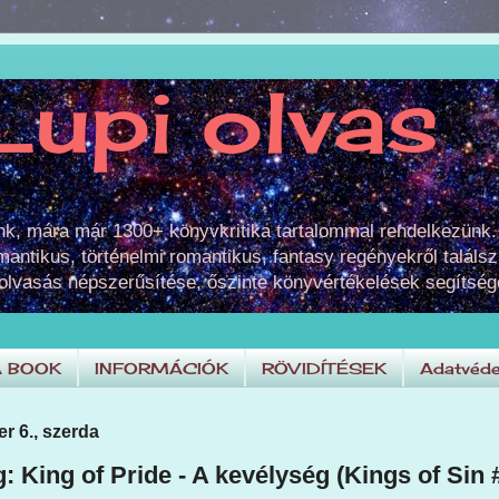
Lupi olvas
unk, mára már 1300+ könyvkritika tartalommal rendelkezünk.
omantikus, történelmi romantikus, fantasy regényekről találsz
 olvasás népszerűsítése, őszinte könyvértékelések segítség
A BOOK
INFORMÁCIÓK
RÖVIDÍTÉSEK
Adatvéde
r 6., szerda
 King of Pride - A kevélység (Kings of Sin 