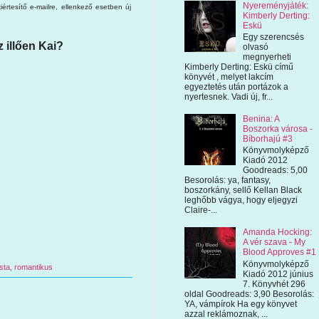
Nyereményjáték:
értesítő e-mailre, ellenkező esetben új
Kimberly Derting:
Eskü
Egy szerencsés
illően Kai?
olvasó
megnyerheti
Kimberly Derting: Eskü című
könyvét , melyet lakcím
egyeztetés után portázok a
nyertesnek. Vadi új, fr...
Benina: A
Boszorka városa -
Bíborhajú #3
Könyvmolyképző
Kiadó 2012
Goodreads: 5,00
Besorolás: ya, fantasy,
boszorkány, sellő Kellan Black
leghőbb vágya, hogy eljegyzi
Claire-...
Amanda Hocking:
A vér szava - My
Blood Approves #1
Könyvmolyképző
ista
,
romantikus
Kiadó 2012 június
7. Könyvhét 296
oldal Goodreads: 3,90 Besorolás:
YA, vámpírok Ha egy könyvet
azzal reklámoznak, ...