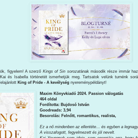
gók, figyelem! A szerző
Kings of Sin sorozat
ának második része immár haz
Kai és Isabella történetét ismerhetjük meg. Tartsatok velünk turnénk sor
felajánlott
King of Pride - A kevélység
nyereménypéldányt!
Maxim Könyvkiadó 2024. Passion válogatás
464 oldal
Fordította: Bujdosó István
Goodreads: 3,94
Besorolás: Felnőtt, romantikus, realista,
Ez ​a nő mindenben az ellentéte… és egyben a legnagyo
A visszafogott, fegyelmezett és jól nevelt.
Kai Youngnak sem ideje, sem energiája arra, hogy fe