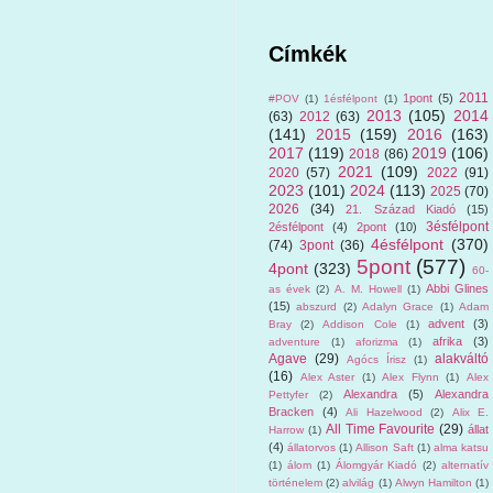
Címkék
2011
1pont
(5)
#POV
(1)
1ésfélpont
(1)
2013
(105)
2014
(63)
2012
(63)
(141)
2015
(159)
2016
(163)
2017
(119)
2019
(106)
2018
(86)
2021
(109)
2020
(57)
2022
(91)
2023
(101)
2024
(113)
2025
(70)
2026
(34)
21. Század Kiadó
(15)
3ésfélpont
2ésfélpont
(4)
2pont
(10)
4ésfélpont
(370)
(74)
3pont
(36)
5pont
(577)
4pont
(323)
60-
Abbi Glines
as évek
(2)
A. M. Howell
(1)
(15)
abszurd
(2)
Adalyn Grace
(1)
Adam
advent
(3)
Bray
(2)
Addison Cole
(1)
afrika
(3)
adventure
(1)
aforizma
(1)
Agave
(29)
alakváltó
Agócs Írisz
(1)
(16)
Alex Aster
(1)
Alex Flynn
(1)
Alex
Alexandra
(5)
Alexandra
Pettyfer
(2)
Bracken
(4)
Ali Hazelwood
(2)
Alix E.
All Time Favourite
(29)
állat
Harrow
(1)
(4)
állatorvos
(1)
Allison Saft
(1)
alma katsu
(1)
álom
(1)
Álomgyár Kiadó
(2)
alternatív
történelem
(2)
alvilág
(1)
Alwyn Hamilton
(1)