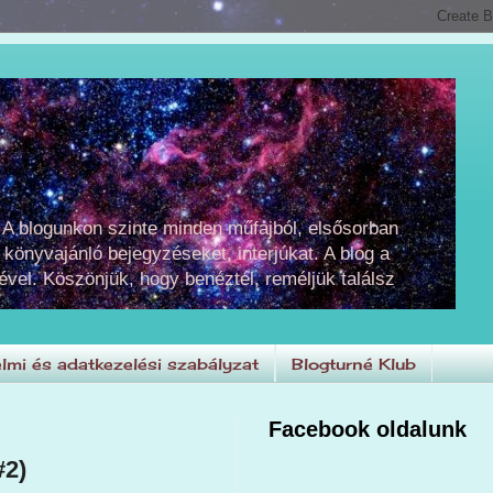
 A blogunkon szinte minden műfajból, elsősorban
 könyvajánló bejegyzéseket, interjúkat. A blog a
ével. Köszönjük, hogy benéztél, reméljük találsz
lmi és adatkezelési szabályzat
Blogturné Klub
Facebook oldalunk
#2)