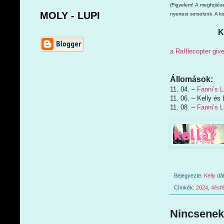
(Figyelem! A megfejtés
MOLY - LUPI
nyertest sorsolunk. A k
K
a Rafflecopter gi
Állomások:
11. 04. –
Fanni’s L
11. 06. – Kelly és 
11. 08. –
Fanni’s L
Bejegyezte:
Kelly
dá
Címkék:
2024
,
4ésfé
Nincsenek