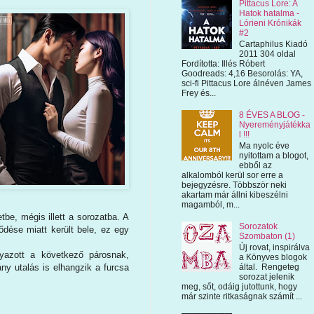
Pittacus Lore: A
Hatok hatalma -
Lórieni Krónikák
#2
Cartaphilus Kiadó
2011 304 oldal
Fordította: Illés Róbert
Goodreads: 4,16 Besorolás: YA,
sci-fi Pittacus Lore álnéven James
Frey és...
8 ÉVES A BLOG -
Nyereményjátékka
l !!!
Ma nyolc éve
nyitottam a blogot,
ebből az
alkalomból kerül sor erre a
bejegyzésre. Többször neki
akartam már állni kibeszélni
magamból, m...
tbe, mégis illett a sorozatba. A
Sorozatok
ődése miatt került bele, ez egy
Szombaton (1)
Új rovat, inspirálva
yazott a következő párosnak,
a Könyves blogok
ny utalás is elhangzik a furcsa
által. Rengeteg
sorozat jelenik
meg, sőt, odáig jutottunk, hogy
már szinte ritkaságnak számít ...