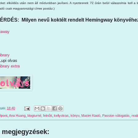
eket elküldés után nem áll módunkban javítani. A nyertesnek 72 órán belül válaszolnia kell a ki
iadó csak magyarországi címre postáz.)
ÉRDÉS: Milyen nevű koktélt rendelt Hemingway könyvéhez 
veaway
ibrary
Lupi olvas
ibrary extra
tum:
18:40
lpont
,
Ana Huang
,
blogturné
,
felnőtt
,
kellyolvas
,
könyv
,
Maxim Kiadó
,
Passion válogatás
,
real
 megjegyzések: