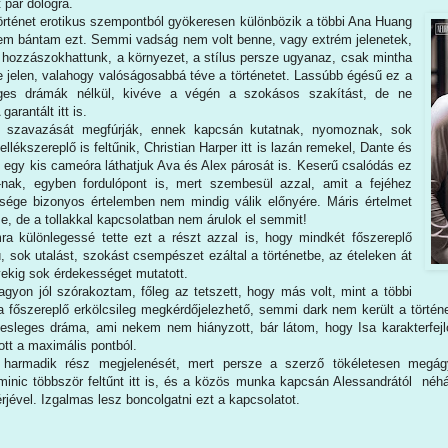
 pár dologra.
örténet erotikus szempontból gyökeresen különbözik a többi Ana Huang
nem bántam ezt. Semmi vadság nem volt benne, vagy extrém jelenetek,
hozzászokhattunk, a környezet, a stílus persze ugyanaz, csak mintha
e jelen, valahogy valóságosabbá téve a történetet. Lassúbb égésű ez a
eges drámák nélkül, kivéve a végén a szokásos szakítást, de ne
garantált itt is.
i szavazását megfúrják, ennek kapcsán kutatnak, nyomoznak, sok
llékszereplő is feltűnik, Christian Harper itt is lazán remekel, Dante és
 egy kis cameóra láthatjuk Ava és Alex párosát is. Keserű csalódás ez
nak, egyben fordulópont is, mert szembesül azzal, amit a fejéhez
ége bizonyos értelemben nem mindig válik előnyére. Máris értelmet
e, de a tollakkal kapcsolatban nem árulok el semmit!
 különlegessé tette ezt a részt azzal is, hogy mindkét főszereplő
 sok utalást, szokást csempészet ezáltal a történetbe, az ételeken át
ekig sok érdekességet mutatott.
yon jól szórakoztam, főleg az tetszett, hogy más volt, mint a többi
 a főszereplő erkölcsileg megkérdőjelezhető, semmi dark nem került a történe
lesleges dráma, ami nekem nem hiányzott, bár látom, hogy Isa karakterfejl
ott a maximális pontból.
harmadik rész megjelenését, mert persze a szerző tökéletesen megág
inic többször feltűnt itt is, és a közös munka kapcsán Alessandrától néhá
érjével. Izgalmas lesz boncolgatni ezt a kapcsolatot.