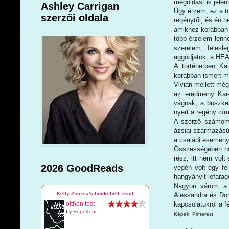
megoldást is jelent
Ashley Carrigan
Úgy érzem, ez a t
szerzői oldala
regénytől, és én 
amikhez korábban 
több érzelem lenn
szerelem, felesl
aggódjatok, a HEA 
A történetben Ka
korábban ismert me
Vivian mellett még
az eredmény Kai-
vágnak, a büszkes
nyert a regény cím
A szerző számomra
ázsiai származású,
a családi esemény
Összességében nag
rész, itt nem volt
2026 GoodReads
végén volt egy fe
hangyányit lefarag
Nagyon várom a 
Kelly Zsuzsa's bookshelf: read
Alessandra és Dom
kapcsolatukról a f
otthon test
by
Rupi Kaur
Képek: Pinterest