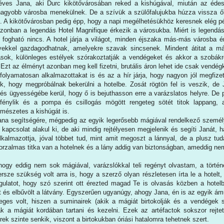
ves Jana, aki Durc kikötővárosában reked a kishúgával, miután az édesa
agyobb városba menekülnek. De a szívük a szülőfalujukba húzza vissza ők
s. A kikötővárosban pedig épp, hogy a napi megélhetésükhöz keresnek elég p
onban a legendás Hotel Magnifique érkezik a városukba. Miért is legendá
 fogható nincs. A hotel járja a világot, minden éjszaka más-más városba é
yekkel gazdagodhatnak, amelyekre szavak sincsenek. Mindent átitat a má
sok, különleges estélyek szórakoztatják a vendégeket és akkor a szobákr
t az élményt azonban meg kell fizetni, brutális áron lehet ide csak vendégk
folyamatosan alkalmazottakat is és az a hír járja, hogy nagyon jól megfize
, hogy megpróbálnak bekerülni a hotelbe. Zosát rögtön fel is veszik, de J
 és ügyességébe kerül, hogy ő is bejuthasson erre a varázslatos helyre. De
fénylik és a pompa és csillogás mögött rengeteg sötét titok lappang,
rmészetes a kishúgát is.
na segítségére, mégpedig az egyik legerősebb mágiával rendelkező személy
 kapcsolat alakul ki, de aki mindig rejtélyesen megjelenik és segíti Janát, ha
alkalmazottja, jóval többet tud, mint amit megoszt a lánnyal, de a plusz tu
rzalmas titka van a hotelnek és a lány addig van biztonságban, ameddig nem
, hogy eddig nem sok mágiával, varázslókkal teli regényt olvastam, a történ
sze szükség volt arra is, hogy a szerző olyan részletesen írta le a hotelt,
gulatot, hogy szó szerint ott érezted magad Te is olvasás közben a hotelb
at és elbűvölt a látvány. Egyszerűen ugyanúgy, ahogy Jana, én is az egyik á
eges volt, hiszen a suminairek (akik a mágiát birtokolják és a vendégek s
ják a mágiát kordában tartani és kezelni. Ezek az artéfactok sokszor rejtet
rek szinte senkik, viszont a birtokukban óriási hatalomra tehetnek szert.