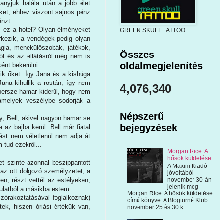
nyjuk halála után a jobb élet
et, ehhez viszont sajnos pénz
énzt.
s ez a hotel? Olyan élményeket
GREEN SKULL TATTOO
rkezik, a vendégek pedig olyan
gia, menekülőszobák, játékok,
Összes
ól és az ellátásról még nem is
oldalmegjelenítés
ént bekerülni.
tik őket. Így Jana és a kishúga
ana kihullik a rostán, így nem
4,076,340
 persze hamar kiderül, hogy nem
 amelyek veszélybe sodorják a
Népszerű
, Bell, akivel nagyon hamar se
bejegyzések
 az bajba kerül. Bell már fiatal
dást nem véletlenül nem adja át
 tud ezekről...
Morgan Rice: A
hősök küldetése
et szinte azonnal beszippantott
A Maxim Kiadó
 az ott dolgozó személyzetet, a
jóvoltából
november 30-án
en, részt vettél az estélyeken,
jelenik meg
mulatból a másikba estem.
Morgan Rice: A hősök küldetése
zórakoztatásával foglalkoznak)
című könyve. A Blogturné Klub
tek, hiszen óriási értékük van,
november 25 és 30 k...