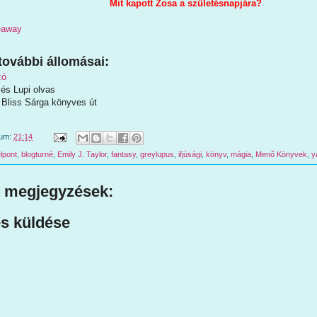
Mit kapott Zosa a születésnapjára?
veaway
további állomásai:
zó
 és Lupi olvas
t Bliss Sárga könyves út
tum:
21:14
lpont
,
blogturné
,
Emily J. Taylor
,
fantasy
,
greylupus
,
ifjúsági
,
könyv
,
mágia
,
Menő Könyvek
,
y
 megjegyzések:
s küldése