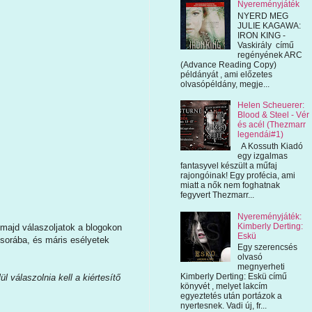
Nyereményjáték
NYERD MEG
JULIE KAGAWA:
IRON KING -
Vaskirály című
regényének ARC
(Advance Reading Copy)
példányát , ami előzetes
olvasópéldány, megje...
Helen Scheuerer:
Blood & Steel - Vér
és acél (Thezmarr
legendái#1)
A Kossuth Kiadó
egy izgalmas
fantasyvel készült a műfaj
rajongóinak! Egy profécia, ami
miatt a nők nem foghatnak
fegyvert Thezmarr...
Nyereményjáték:
Kimberly Derting:
 majd válaszoljatok a blogokon
Eskü
 sorába, és máris esélyetek
Egy szerencsés
olvasó
megnyerheti
Kimberly Derting: Eskü című
 válaszolnia kell a kiértesítő
könyvét , melyet lakcím
egyeztetés után portázok a
nyertesnek. Vadi új, fr...