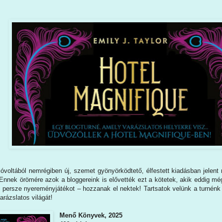
voltából nemrégiben új, szemet gyönyörködtető, élfestett kiadásban jelent
 Ennek örömére azok a bloggereink is elővették ezt a kötetek, akik eddig m
s persze nyereményjátékot – hozzanak el nektek! Tartsatok velünk a turnénk 
arázslatos világát!
Menő Könyvek, 2025