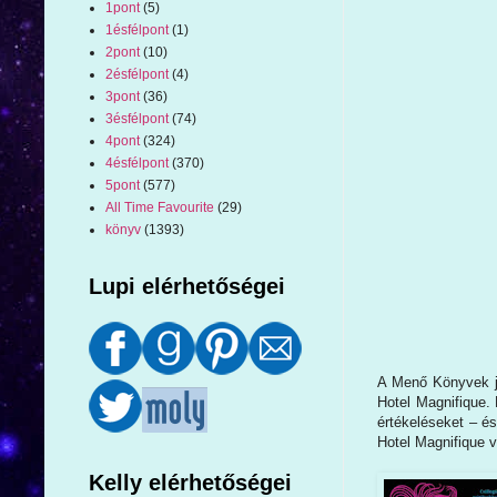
1pont
(5)
1ésfélpont
(1)
2pont
(10)
2ésfélpont
(4)
3pont
(36)
3ésfélpont
(74)
4pont
(324)
4ésfélpont
(370)
5pont
(577)
All Time Favourite
(29)
könyv
(1393)
Lupi elérhetőségei
A Menő Könyvek jó
Hotel Magnifique.
értékeléseket – é
Hotel Magnifique v
Kelly elérhetőségei