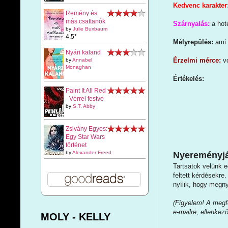
Kedvenc karakter
Remény és
más csattanók
Szárnyalás:
a hot
by
Julie Buxbaum
4,5*
Mélyrepülés:
ami 
Nyári kaland
Érzelmi mérce:
v
by
Annabel
Monaghan
Értékelés:
Paint It All Red
- Vérrel festve
by
S.T. Abby
Zsivány Egyes:
Egy Star Wars
történet
by
Alexander Freed
Nyereményjá
Tartsatok velünk e
feltett kérdésekre
nyílik, hogy megny
(Figyelem! A megfe
e-mailre, ellenkez
MOLY - KELLY