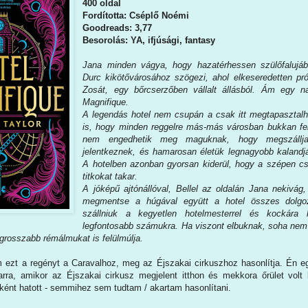
400 oldal
Fordította: Cséplő Noémi
Goodreads: 3,77
Besorolás: YA, ifjúsági, fantasy
Jana ​minden vágya, hogy hazatérhessen szülőfalujáb
Durc kikötővárosához szögezi, ahol elkeseredetten pró
Zosát, egy bőrcserzőben vállalt állásból. Ám egy 
Magnifique.
A legendás hotel nem csupán a csak itt megtapasztalha
is, hogy minden reggelre más-más városban bukkan fe
nem engedhetik meg maguknak, hogy megszállja
jelentkeznek, és hamarosan életük legnagyobb kalandj
A hotelben azonban gyorsan kiderül, hogy a szépen c
titkokat takar.
A jóképű ajtónállóval, Bellel az oldalán Jana nekivág, 
megmentse a húgával együtt a hotel összes dolgoz
szállniuk a kegyetlen hotelmesterrel és kockára 
legfontosabb számukra. Ha viszont elbuknak, soha nem 
egrosszabb rémálmukat is felülmúlja.
ezt a regényt a Caravalhoz, meg az Éjszakai cirkuszhoz hasonlítja. Én e
ra, amikor az Éjszakai cirkusz megjelent itthon és mekkora őrület volt 
újként hatott - semmihez sem tudtam / akartam hasonlítani.