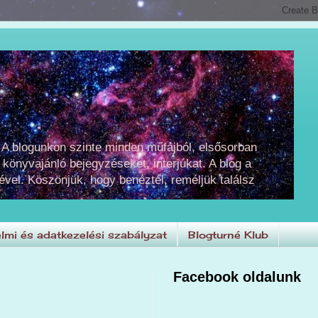
 A blogunkon szinte minden műfajból, elsősorban
 könyvajánló bejegyzéseket, interjúkat. A blog a
ével. Köszönjük, hogy benéztél, reméljük találsz
lmi és adatkezelési szabályzat
Blogturné Klub
Facebook oldalunk