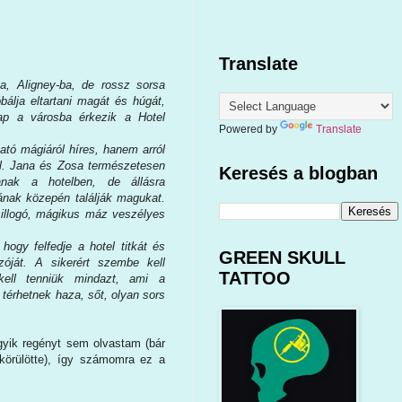
Translate
a, Aligney-ba, de rossz sorsa
bálja eltartani magát és húgát,
nap a városba érkezik a Hotel
Powered by
Translate
tó mágiáról híres, hanem arról
l. Jana és Zosa természetesen
Keresés a blogban
nak a hotelben, de állásra
ának közepén találják magukat.
sillogó, mágikus máz veszélyes
hogy felfedje a hotel titkát és
GREEN SKULL
óját. A sikerért szembe kell
TATTOO
kell tenniük mindazt, ami a
térhetnek haza, sőt, olyan sors
gyik regényt sem olvastam (bár
körülötte), így számomra ez a