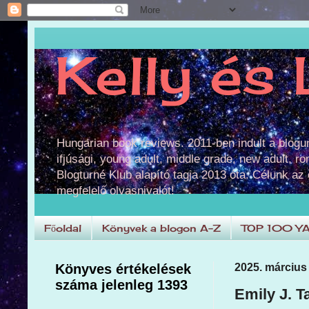
Kelly és 
Hungarian book reviews. 2011-ben indult a blog
ifjúsági, young adult, middle grade, new adult, r
Blogturné Klub alapító tagja 2013 óta. Célunk az
megfelelő olvasnivalót!
Főoldal
Könyvek a blogon A-Z
TOP 100 Y
Könyves értékelések
2025. március 
száma jelenleg 1393
Emily J. T