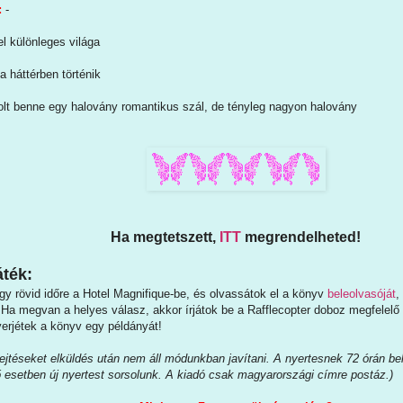
:
-
el különleges világa
a háttérben történik
olt benne egy halovány romantikus szál, de tényleg nagyon halovány
Ha megtetszett,
ITT
megrendelheted!
ték:
gy rövid időre a Hotel Magnifique-be, és olvassátok el a könyv
beleolvasóját
,
. Ha megvan a helyes válasz, akkor írjátok be a Rafflecopter doboz megfelelő
erjétek a könyv egy példányát!
jtéseket elküldés után nem áll módunkban javítani. A nyertesnek 72 órán belül
ő esetben új nyertest sorsolunk. A kiadó csak magyarországi címre postáz.)