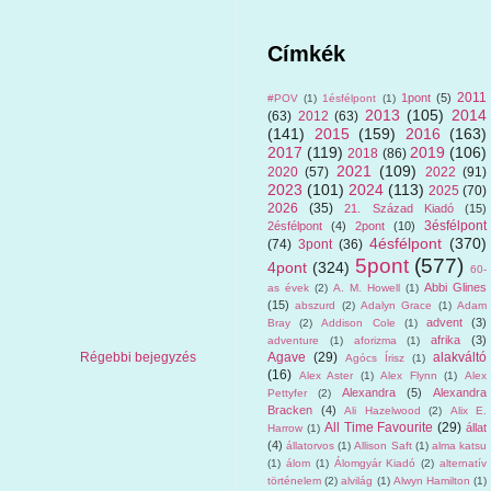
Címkék
2011
1pont
(5)
#POV
(1)
1ésfélpont
(1)
2013
(105)
2014
(63)
2012
(63)
(141)
2015
(159)
2016
(163)
2017
(119)
2019
(106)
2018
(86)
2021
(109)
2020
(57)
2022
(91)
2023
(101)
2024
(113)
2025
(70)
2026
(35)
21. Század Kiadó
(15)
3ésfélpont
2ésfélpont
(4)
2pont
(10)
4ésfélpont
(370)
(74)
3pont
(36)
5pont
(577)
4pont
(324)
60-
Abbi Glines
as évek
(2)
A. M. Howell
(1)
(15)
abszurd
(2)
Adalyn Grace
(1)
Adam
advent
(3)
Bray
(2)
Addison Cole
(1)
afrika
(3)
adventure
(1)
aforizma
(1)
Régebbi bejegyzés
Agave
(29)
alakváltó
Agócs Írisz
(1)
(16)
Alex Aster
(1)
Alex Flynn
(1)
Alex
Alexandra
(5)
Alexandra
Pettyfer
(2)
Bracken
(4)
Ali Hazelwood
(2)
Alix E.
All Time Favourite
(29)
állat
Harrow
(1)
(4)
állatorvos
(1)
Allison Saft
(1)
alma katsu
(1)
álom
(1)
Álomgyár Kiadó
(2)
alternatív
történelem
(2)
alvilág
(1)
Alwyn Hamilton
(1)