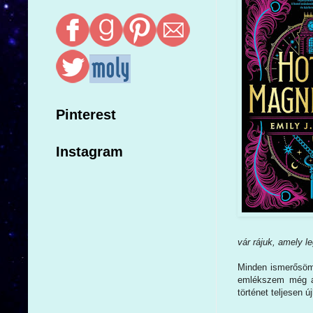
Pinterest
Instagram
vár rájuk, amely l
Minden ismerősöm 
emlékszem még ar
történet teljesen 