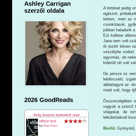
Ashley Carrigan
A történet pedig o
szerzői oldala
egészet, próbálun
tettem, mert ez n
csonkítások, gyil
jobban haladunk a 
Ezt kellene ellen
Jana nem volt szá
őt (ezért bőven o
veszélybe sodort. 
egysmás, de nekem
kiderült ott volt v
De persze ez nem
lebilincselő, izg
abbahagyni az olv
miatt volt, hogy éj
2026 GoodReads
Összességében egy
vagyok a szerző t
világokat, de is
Kelly Zsuzsa's bookshelf: read
lelkületűeknél kive
otthon test
by
Rupi Kaur
Borító:
Gyönyörű, 