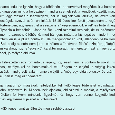
nnantól indul be igazán, hogy a főhősnőnk a testvérével megérkezik a hotelbe
k kiigazodni mind a helyszínen, mind a személyzet, a vendégek között, maj
em egy rózsaszín leányregény, bár ifjúságinak van jelezve, de azért van
kosságok, szóval azért én inkább 15-16 éves kor felett javasolnám a re
történetben, úgy ereszti el a szerző is a "kegyetlenebbik énjét" és történik e
súlyoznia a két főhős - Jana és Bell közti szerelmi szálnak, de ez számom
momra szerethető főhősnő, mert bár igen, imádta a kishugát és mindent meg
sztom én is a plusz pontokat), de meggondolatlan volt, állandóan bajba ke
Bell pedig szintén nem jutott el nálam a "kedvenc főhős" szintjére, jóképű vo
 valahogy így is "egysíkú" karakter maradt, nem éreztem azt a nagy vonz
alahol, jó mélyen eldugva.
 kifejezetten egy romantikus regény, így ezért nem is vontam le sokat
almas, rejtélyekkel és borzalmakkal teli. Engem az elejétől a végéig lekö
asást, mindig volt valami amiért előjött a "még egy oldalt olvasok és utá
fél után is még ezt olvastam:).
 nagyon jó, mágiával, rejtélyekkel teli különleges történetet olvashatt
öbbi regényére is. Mindenkinek ajánlom, aki szereti a mágiát, a rejtélyeke
mételten felhívom mindenki figyelmét rá, hogy van benne kegyetlenke
rheti egyik-másik jelenet a biztosítékot.
különleges, amit az élfestés még szebbé varázsol