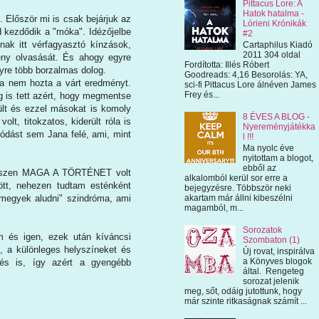
Pittacus Lore: A
Hatok hatalma -
. Először mi is csak bejárjuk az
Lórieni Krónikák
d kezdődik a "móka". Idézőjelbe
#2
nak itt vérfagyasztó kínzások,
Cartaphilus Kiadó
2011 304 oldal
gény olvasását. És ahogy egyre
Fordította: Illés Róbert
gyre több borzalmas dolog.
Goodreads: 4,16 Besorolás: YA,
ra nem hozta a várt eredményt.
sci-fi Pittacus Lore álnéven James
Frey és...
 is tett azért, hogy megmentse
rült és ezzel másokat is komoly
8 ÉVES A BLOG -
lt, titokzatos, kiderült róla is
Nyereményjátékka
ódást sem Jana felé, ami, mint
l !!!
Ma nyolc éve
nyitottam a blogot,
ebből az
, hiszen MAGA A TÖRTÉNET volt
alkalomból kerül sor erre a
tött, nehezen tudtam esténként
bejegyzésre. Többször neki
n megyek aludni" szindróma, ami
akartam már állni kibeszélni
magamból, m...
Sorozatok
am és igen, ezek után kíváncsi
Szombaton (1)
t, a különleges helyszíneket és
Új rovat, inspirálva
a Könyves blogok
dés is, így azért a gyengébb
által. Rengeteg
sorozat jelenik
meg, sőt, odáig jutottunk, hogy
már szinte ritkaságnak számít ...