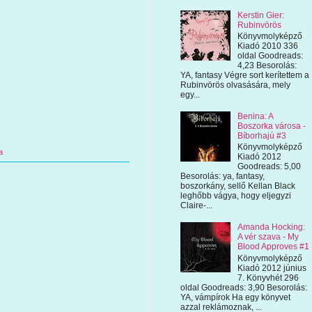
Kerstin Gier:
Rubinvörös
Könyvmolyképző
Kiadó 2010 336
oldal Goodreads:
4,23 Besorolás:
YA, fantasy Végre sort kerítettem a
Rubinvörös olvasására, mely
egy...
Benina: A
Boszorka városa -
Bíborhajú #3
Könyvmolyképző
a
Kiadó 2012
Goodreads: 5,00
Besorolás: ya, fantasy,
boszorkány, sellő Kellan Black
leghőbb vágya, hogy eljegyzi
Claire-...
Amanda Hocking:
A vér szava - My
Blood Approves #1
Könyvmolyképző
Kiadó 2012 június
7. Könyvhét 296
oldal Goodreads: 3,90 Besorolás:
YA, vámpírok Ha egy könyvet
azzal reklámoznak, ...