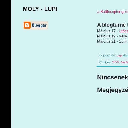
MOLY - LUPI
a Rafflecopter gi
A blogturné 
Március 17 -
Utós
Március 19 - Kelly
Március 21 - Spiri
Bejegyezte:
Lupi
dá
Címkék:
2025
,
4ésfé
Nincsenek
Megjegyzé