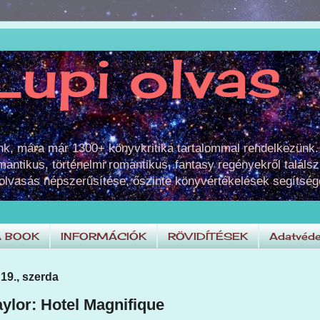
Lupi olvas
unk, mára már 1300+ könyvkritika tartalommal rendelkezünk.
omantikus, történelmi romantikus, fantasy regényekről találsz
 olvasás népszerűsítése, őszinte könyvértékelések segítség
A BOOK
INFORMÁCIÓK
RÖVIDÍTÉSEK
Adatvéde
19., szerda
aylor: Hotel ​Magnifique