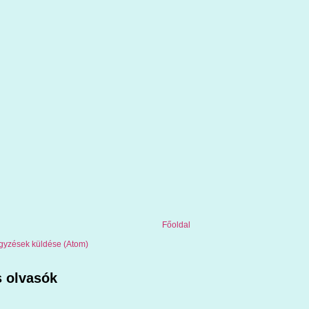
Főoldal
gyzések küldése (Atom)
 olvasók