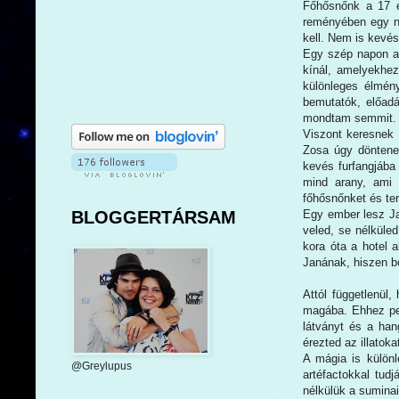
Főhősnőnk a 17 é
reményében egy n
kell. Nem is kevé
Egy szép napon az
kínál, amelyekhez
különleges élmén
bemutatók, előadá
mondtam semmit. Ez
Viszont keresnek 
Zosa úgy döntenek
kevés furfangjába
mind arany, ami 
főhősnőnket és te
BLOGGERTÁRSAM
Egy ember lesz Ja
veled, se nélküled
kora óta a hotel 
Janának, hiszen bo
Attól függetlenül
magába. Ehhez per
látványt és a han
érezted az illatok
A mágia is különl
@Greylupus
artéfactokkal tud
nélkülük a suminai