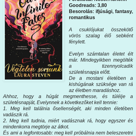
Goodreads: 3,80
Besorolás: ifjúsági, fantasy,
romantikus
A csuklójukat összekötő
vörös szalag élő sebként
fénylett.
Evelyn számtalan életet élt
már. Mindegyikben megölték
a tizennyolcadik
születésnapja előtt.
De a mostani életében a
kishúgának szüksége van rá
az életben maradáshoz.
Ahhoz, hogy a húgát megmenthesse, és túlélje a
születésnapját, Evelynnek a következőket kell tennie:
1. Meg kell találnia ősellenségét, aki minden életében
vadászik rá.
2. Meg kell tudnia, miért vadásznak rá, hogy egyszer és
mindenkorra megtörje az átkot.
És ami a legfontosabb: meg kell próbálnia nem beleszeretni