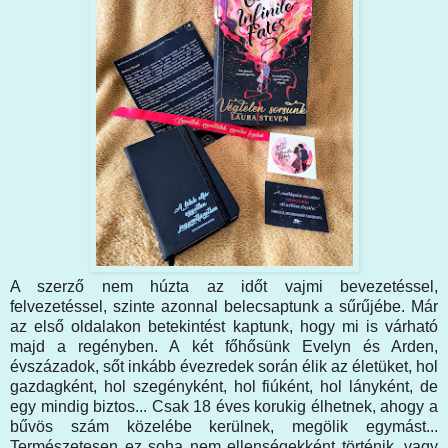
A szerző nem húzta az időt vajmi bevezetéssel,
felvezetéssel, szinte azonnal belecsaptunk a sűrűjébe. Már
az első oldalakon betekintést kaptunk, hogy mi is várható
majd a regényben. A két főhősünk Evelyn és Arden,
évszázadok, sőt inkább évezredek során élik az életüket, hol
gazdagként, hol szegényként, hol fiúként, hol lányként, de
egy mindig biztos... Csak 18 éves korukig élhetnek, ahogy a
bűvös szám közelébe kerülnek, megölik egymást...
Természetesen ez soha nem ellenségekként történik, vagy