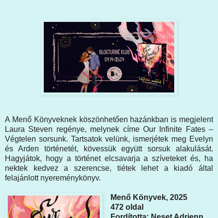
A Menő Könyveknek köszönhetően hazánkban is megjelent
Laura Steven regénye, melynek címe Our ​Infinite Fates –
Végtelen sorsunk. Tartsatok velünk, ismerjétek meg Evelyn
és Arden történetét, kövessük együtt sorsuk alakulását.
Hagyjátok, hogy a történet elcsavarja a szíveteket és, ha
nektek kedvez a szerencse, tiétek lehet a kiadó által
felajánlott nyereménykönyv.
Menő Könyvek, 2025
472 oldal
Fordította: Neset Adrienn