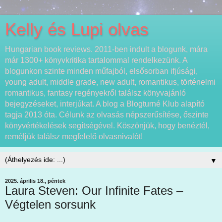
Kelly és Lupi olvas
Hungarian book reviews. 2011-ben indult a blogunk, mára
már 1300+ könyvkritika tartalommal rendelkezünk. A
blogunkon szinte minden műfajból, elsősorban ifjúsági,
young adult, middle grade, new adult, romantikus, történelmi
romantikus, fantasy regényekről találsz könyvajánló
bejegyzéseket, interjúkat. A blog a Blogturné Klub alapító
tagja 2013 óta. Célunk az olvasás népszerűsítése, őszinte
könyvértékelések segítségével. Köszönjük, hogy benéztél,
reméljük találsz megfelelő olvasnivalót!
▼
2025. április 18., péntek
Laura Steven: Our ​Infinite Fates –
Végtelen sorsunk