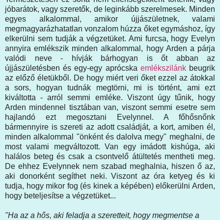
jóbarátok, vagy szeretők, de leginkább szerelmesek. Minden
egyes alkalommal, amikor újjászületnek, valami
megmagyarázhatatlan vonzalom húzza őket egymáshoz, így
elkerülni sem tudják a végzetüket. Ami furcsa, hogy Evelyn
annyira emlékszik minden alkalommal, hogy Arden a párja
valódi neve - hívják bárhogyan is őt abban az
újjászületésben és egy-egy aprócska
emlékszilánk
beugrik
az előző életükből. De hogy miért veri őket ezzel az átokkal
a sors, hogyan tudnák megtörni, mi is történt, ami ezt
kiváltotta - arról semmi emléke. Viszont úgy tűnik, hogy
Arden mindennel tisztában van, viszont semmi esetre sem
hajlandó ezt megosztani Evelynnel. A főhősnőnk
bármennyire is szereti az adott családját, a kort, amiben él,
minden alkalommal "önként és dalolva megy" meghalni, de
most valami megváltozott. Van egy imádott kishúga, aki
halálos beteg és csak a csontvelő átültetés mentheti meg.
De ehhez Evelynnek nem szabad meghalnia, hiszen ő az,
aki donorként segíthet neki. Viszont az óra ketyeg és ki
tudja, hogy mikor fog (és kinek a képében) előkerülni Arden,
hogy beteljesítse a végzetüket...
"Ha az a hős, aki feladja a szeretteit, hogy megmentse a