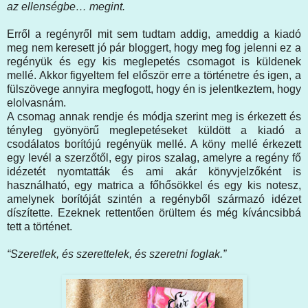
az ellenségbe… megint.
Erről a regényről mit sem tudtam addig, ameddig a kiadó
meg nem keresett jó pár bloggert, hogy meg fog jelenni ez a
regényük és egy kis meglepetés csomagot is küldenek
mellé. Akkor figyeltem fel először erre a történetre és igen, a
fülszövege annyira megfogott, hogy én is jelentkeztem, hogy
elolvasnám.
A csomag annak rendje és módja szerint meg is érkezett és
tényleg gyönyörű meglepetéseket küldött a kiadó a
csodálatos borítójú regényük mellé. A köny mellé érkezett
egy levél a szerzőtől, egy piros szalag, amelyre a regény fő
idézetét nyomtatták és ami akár könyvjelzőként is
használható, egy matrica a főhősökkel és egy kis notesz,
amelynek borítóját szintén a regényből származó idézet
díszítette. Ezeknek rettentően örültem és még kíváncsibbá
tett a történet.
“Szeretlek, és szerettelek, és szeretni foglak.”