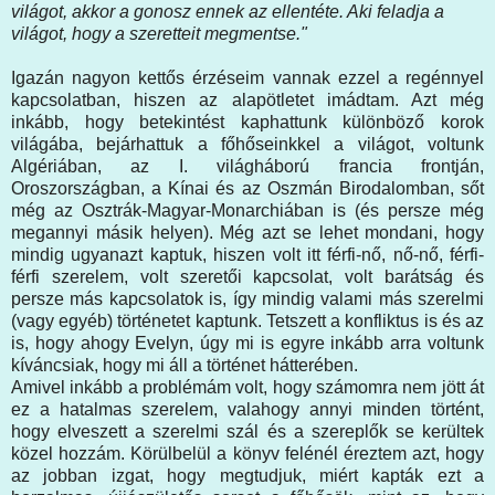
világot, akkor a gonosz ennek az ellentéte. Aki feladja a
világot, hogy a szeretteit megmentse."
Igazán nagyon kettős érzéseim vannak ezzel a regénnyel
kapcsolatban, hiszen az alapötletet imádtam. Azt még
inkább, hogy betekintést kaphattunk különböző korok
világába, bejárhattuk a főhőseinkkel a világot, voltunk
Algériában, az I. világháború francia frontján,
Oroszországban, a Kínai és az Oszmán Birodalomban, sőt
még az Osztrák-Magyar-Monarchiában is (és persze még
megannyi másik helyen). Még azt se lehet mondani, hogy
mindig ugyanazt kaptuk, hiszen volt itt férfi-nő, nő-nő, férfi-
férfi szerelem, volt szeretői kapcsolat, volt barátság és
persze más kapcsolatok is, így mindig valami más szerelmi
(vagy egyéb) történetet kaptunk. Tetszett a konfliktus is és az
is, hogy ahogy Evelyn, úgy mi is egyre inkább arra voltunk
kíváncsiak, hogy mi áll a történet hátterében.
Amivel inkább a problémám volt, hogy számomra nem jött át
ez a hatalmas szerelem, valahogy annyi minden történt,
hogy elveszett a szerelmi szál és a szereplők se kerültek
közel hozzám. Körülbelül a könyv felénél éreztem azt, hogy
az jobban izgat, hogy megtudjuk, miért kapták ezt a