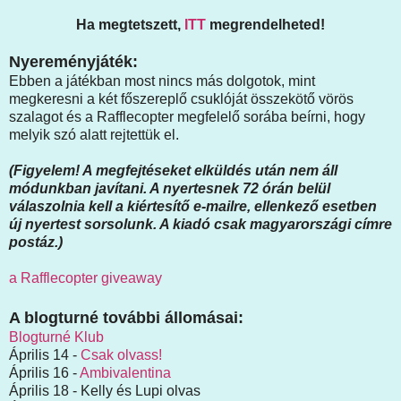
Ha megtetszett,
ITT
megrendelheted!
Nyereményjáték:
Ebben a játékban most nincs más dolgotok, mint
megkeresni a két főszereplő csuklóját összekötő vörös
szalagot és a Rafflecopter megfelelő sorába beírni, hogy
melyik szó alatt rejtettük el.
(Figyelem! A megfejtéseket elküldés után nem áll
módunkban javítani. A nyertesnek 72 órán belül
válaszolnia kell a kiértesítő e-mailre, ellenkező esetben
új nyertest sorsolunk. A kiadó csak magyarországi címre
postáz.)
a Rafflecopter giveaway
A blogturné további állomásai:
Blogturné Klub
Április 14 -
Csak olvass!
Április 16 -
Ambivalentina
Április 18 - Kelly és Lupi olvas