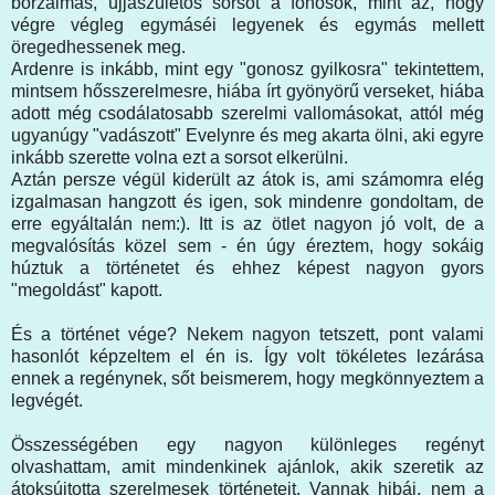
borzalmas, újjászületős sorsot a főhősök, mint az, hogy
végre végleg egymáséi legyenek és egymás mellett
öregedhessenek meg.
Ardenre is inkább, mint egy "gonosz gyilkosra" tekintettem,
mintsem hősszerelmesre, hiába írt gyönyörű verseket, hiába
adott még csodálatosabb szerelmi vallomásokat, attól még
ugyanúgy "vadászott" Evelynre és meg akarta ölni, aki egyre
inkább szerette volna ezt a sorsot elkerülni.
Aztán persze végül kiderült az átok is, ami számomra elég
izgalmasan hangzott és igen, sok mindenre gondoltam, de
erre egyáltalán nem:). Itt is az ötlet nagyon jó volt, de a
megvalósítás közel sem - én úgy éreztem, hogy sokáig
húztuk a történetet és ehhez képest nagyon gyors
"megoldást" kapott.
És a történet vége? Nekem nagyon tetszett, pont valami
hasonlót képzeltem el én is. Így volt tökéletes lezárása
ennek a regénynek, sőt beismerem, hogy megkönnyeztem a
legvégét.
Összességében egy nagyon különleges regényt
olvashattam, amit mindenkinek ajánlok, akik szeretik az
átoksújtotta szerelmesek történeteit. Vannak hibái, nem a