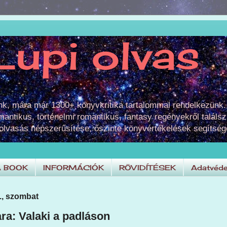
Lupi olvas
unk, mára már 1300+ könyvkritika tartalommal rendelkezünk.
omantikus, történelmi romantikus, fantasy regényekről találsz
 olvasás népszerűsítése, őszinte könyvértékelések segítség
A BOOK
INFORMÁCIÓK
RÖVIDÍTÉSEK
Adatvéde
2., szombat
a: Valaki ​a padláson