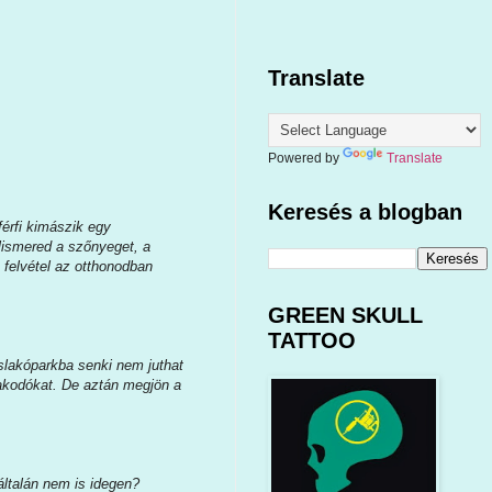
Translate
Powered by
Translate
Keresés a blogban
érfi kimászik egy
elismered a szőnyeget, a
 felvétel az otthonodban
GREEN SKULL
TATTOO
uslakóparkba senki nem juthat
olakodókat. De aztán megjön a
általán nem is idegen?