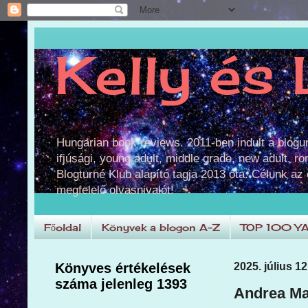
Kelly és 
Hungarian book reviews. 2011-ben indult a blog
ifjúsági, young adult, middle grade, new adult, r
Blogturné Klub alapító tagja 2013 óta. Célunk az
megfelelő olvasnivalót!
Főoldal
Könyvek a blogon A-Z
TOP 100 Y
Könyves értékelések
2025. július 1
száma jelenleg 1393
Andrea Mar