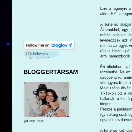
Erre a regényre a
akkor EZT a regény
A történet alapjá
Államokból, egy,
média oldalain ló
levideózzák azt, 
mintha az egyik vi
régen, hiszen pár
arról panaszkodik,
Én általában azt
BLOGGERTÁRSAM
történetbe. Na ez
csöppenünk, amirő
vérfagyasztó az a 
Majd utána átvált
TikTokon ott a vi
hallanak, a kisfi
idegen...
Persze a padláson
így sokáig csak eg
egyedül kezd nyom
@Greylupus
A történet két id