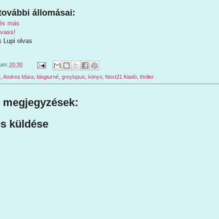
további állomásai:
és más
lvass!
s Lupi olvas
tum:
20:30
t
,
Andrea Mara
,
blogturné
,
greylupus
,
könyv
,
Next21 Kiadó
,
thriller
 megjegyzések:
s küldése