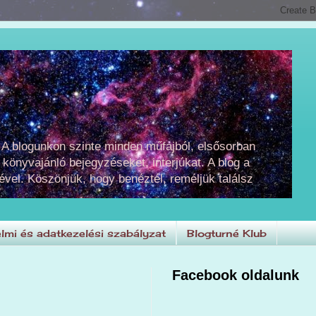
 A blogunkon szinte minden műfajból, elsősorban
 könyvajánló bejegyzéseket, interjúkat. A blog a
ével. Köszönjük, hogy benéztél, reméljük találsz
lmi és adatkezelési szabályzat
Blogturné Klub
Facebook oldalunk