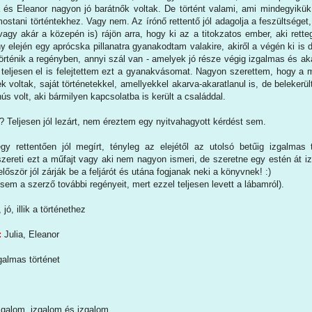
a és Eleanor nagyon jó barátnők voltak. De történt valami, ami mindegyikük
ostani történtekhez. Vagy nem. Az írónő rettentő jól adagolja a feszültséget
(vagy akár a közepén is) rájön arra, hogy ki az a titokzatos ember, aki rette
y elején egy aprócska pillanatra gyanakodtam valakire, akiről a végén ki is d
rténik a regényben, annyi szál van - amelyek jó része végig izgalmas és aká
 teljesen el is felejtettem ezt a gyanakvásomat. Nagyon szerettem, hogy a m
rek voltak, saját történetekkel, amellyekkel akarva-akaratlanul is, de belekerü
s volt, aki bármilyen kapcsolatba is került a családdal.
? Teljesen jól lezárt, nem éreztem egy nyitvahagyott kérdést sem.
 rettentően jól megírt, tényleg az elejétől az utolsó betűig izgalmas th
szereti ezt a műfajt vagy aki nem nagyon ismeri, de szeretne egy estén át i
lőször jól zárják be a feljárót és utána fogjanak neki a könyvnek! :)
sem a szerző további regényeit, mert ezzel teljesen levett a lábamról).
jó, illik a történethez
:
Julia, Eleanor
galmas történet
zgalom, izgalom és izgalom