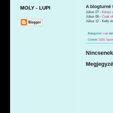
A blogturné 
MOLY - LUPI
Július 07 -
Könyv 
Július 09 -
Csak o
Július 12 - Kelly é
Bejegyezte:
Lupi
dá
Címkék:
2025
,
5pon
Nincsenek
Megjegyzé