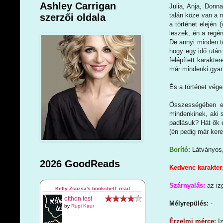
Ashley Carrigan
Julia, Anja, Donn
talán köze van a m
szerzői oldala
a történet elején 
leszek, én a regén
De annyi minden tö
hogy egy idő után
felépített karakte
már mindenki gyanú
És a történet vége
Összességében egy
mindenkinek, aki 
padlásuk? Hát ők e
(én pedig már kere
Borító:
Látványos, 
2026 GoodReads
Kedvenc karakter
Szárnyalás:
az iz
Kelly Zsuzsa's bookshelf: read
otthon test
Mélyrepülés:
-
by
Rupi Kaur
Érzelmi mérce:
I