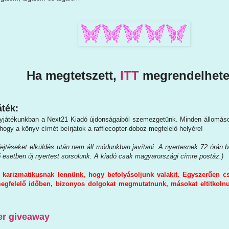
Ha megtetszett,
ITT
megrendelhete
ték:
játékunkban a Next21 Kiadó újdonságaiból szemezgetünk. Minden állomáson t
 hogy a könyv címét beírjátok a rafflecopter-doboz megfelelő helyére!
jtéseket elküldés után nem áll módunkban javítani. A nyertesnek 72 órán bel
ő esetben új nyertest sorsolunk. A kiadó csak magyarországi címre postáz.)
karizmatikusnak lennünk, hogy befolyásoljunk valakit. Egyszerűen cs
gfelelő időben, bizonyos dolgokat megmutatnunk, másokat eltitkolnunk
er giveaway