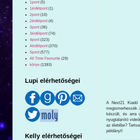
1pont
(5)
1ésfélpont
(1)
2pont
(10)
2ésfélpont
(4)
3pont
(36)
3ésfélpont
(74)
4pont
(323)
4ésfélpont
(370)
5pont
(577)
All Time Favourite
(29)
könyv
(1393)
Lupi elérhetőségei
A Next21 Kiadó ú
megismerhessék a 
készült, és arra 
nyugtalanító videó
az életébe? Tartsa
példányt!
Kelly elérhetőségei