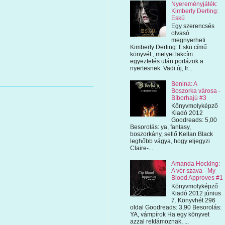
Nyereményjáték:
Kimberly Derting:
Eskü
Egy szerencsés
olvasó
megnyerheti
Kimberly Derting: Eskü című
könyvét , melyet lakcím
egyeztetés után portázok a
nyertesnek. Vadi új, fr...
Benina: A
Boszorka városa -
Bíborhajú #3
Könyvmolyképző
Kiadó 2012
Goodreads: 5,00
Besorolás: ya, fantasy,
boszorkány, sellő Kellan Black
leghőbb vágya, hogy eljegyzi
Claire-...
Amanda Hocking:
A vér szava - My
Blood Approves #1
Könyvmolyképző
Kiadó 2012 június
7. Könyvhét 296
oldal Goodreads: 3,90 Besorolás:
YA, vámpírok Ha egy könyvet
azzal reklámoznak, ...