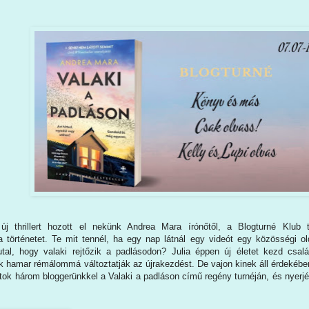
j thrillert hozott el nekünk Andrea Mara írónőtől, a Blogturné Klub t
történetet. Te mit tennél, ha egy nap látnál egy videót egy közösségi ol
utal, hogy valaki rejtőzik a padlásodon? Julia éppen új életet kezd csal
k hamar rémálommá változtatják az újrakezdést. De vajon kinek áll érdekében
tok három bloggerünkkel a Valaki ​a padláson című regény turnéján, és nyerjét