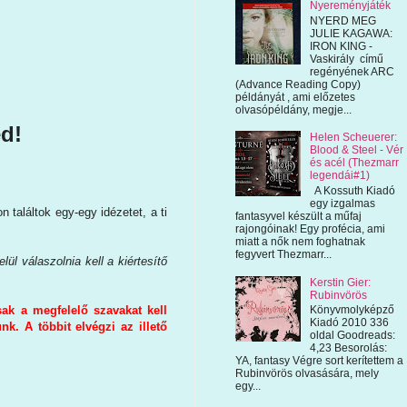
Nyereményjáték
NYERD MEG
JULIE KAGAWA:
IRON KING -
Vaskirály című
regényének ARC
(Advance Reading Copy)
példányát , ami előzetes
olvasópéldány, megje...
d!
Helen Scheuerer:
Blood & Steel - Vér
és acél (Thezmarr
legendái#1)
A Kossuth Kiadó
egy izgalmas
aláltok egy-egy idézetet, a ti
fantasyvel készült a műfaj
rajongóinak! Egy profécia, ami
miatt a nők nem foghatnak
fegyvert Thezmarr...
ül válaszolnia kell a kiértesítő
Kerstin Gier:
Rubinvörös
Könyvmolyképző
ak a megfelelő szavakat kell
Kiadó 2010 336
. A többit elvégzi az illető
oldal Goodreads:
4,23 Besorolás:
YA, fantasy Végre sort kerítettem a
Rubinvörös olvasására, mely
egy...