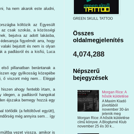
ni, ha nem akarok este aludni,
GREEN SKULL TATTOO
rországba költözik az Egyesült
r az csak szokás, a közösségi
Összes
nek, bejutva az adott lakásba,
oldalmegjelenítés
 édesanyja figyelmét arra, hogy
 valaki bejutott és nem is olyan
k a padlásról és a kisfiú, Luca
4,074,288
lső pillanatban berántanak a
Népszerű
 hiszen egy gyilkosság közepébe
bejegyzések
i, ő viszont még nem... Eléggé
, hiszen ahogy fentebb írtam, a
Morgan Rice: A
y idegen, a padlásról hangokat
hősök küldetése
minden éjszaka bemegy hozzá egy
A Maxim Kiadó
jóvoltából
november 30-án
örlődik (a feltöltővel együtt),
jelenik meg
rendőrség még annyira sem... így
Morgan Rice: A hősök küldetése
című könyve. A Blogturné Klub
november 25 és 30 k...
 múltba vezet vissza, amikor is