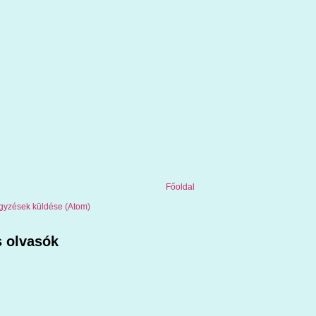
Főoldal
gyzések küldése (Atom)
 olvasók