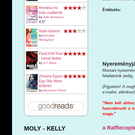
Remény és
Értékelés:
más csattanók
by
Julie Buxbaum
4,5*
Nyári kaland
by
Annabel
Monaghan
Paint It All Red
- Vérrel festve
Nyereményjá
by
S.T. Abby
Mostani nyeremény
feladatotok pedig,
Zsivány Egyes:
Egy Star Wars
történet
(Figyelem! A megfe
by
Alexander Freed
e-mailre, ellenkez
“Nem kell ahhoz 
használnunk a me
maga.”
a Rafflecopt
MOLY - KELLY