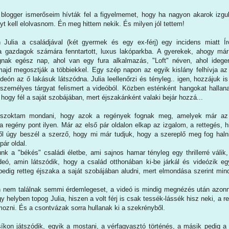
 blogger ismerőseim hívták fel a figyelmemet, hogy ha nagyon akarok izgul
t kell elolvasnom. Én meg hittem nekik. És milyen jól tettem!
n Julia a családjával (két gyermek és egy ex-férj) egy incidens miatt Í
 a gazdagok számára fenntartott, luxus lakóparkba. A gyerekek, ahogy má
gnak egész nap, ahol van egy fura alkalmazás, "Loft" néven, ahol idege
majd megosztják a többiekkel. Egy szép napon az egyik kislány felhívja az
deón az ő lakásuk látszódna. Julia leellenőrzi és tényleg.. igen, hozzájuk is
 személyes tárgyat felismert a videóból. Közben esténként hangokat hallana
 hogy fél a saját szobájában, mert éjszakánként valaki bejár hozzá...
 szoktam mondani, hogy azok a regények fognak meg, amelyek már az e
 a regény pont ilyen. Már az első pár oldalon elkap az izgalom, a rettegés,
l úgy beszél a szerző, hogy mi már tudjuk, hogy a szereplő meg fog haln
pár oldal.
unk a "békés" családi életbe, ami sajnos hamar tényleg egy thrillerré válik
deó, amin látszódik, hogy a család otthonában ki-be járkál és videózik eg
ú pedig retteg éjszaka a saját szobájában aludni, mert elmondása szerint 
 nem találnak semmi érdemlegeset, a videó is mindig megnézés után azonnal t
y helyben topog Julia, hiszen a volt férj is csak tessék-lássék hisz neki, a 
ozni. És a csontvázak sorra hullanak ki a szekrényből.
ősíkon játszódik, egyik a mostani, a vérfagyasztó történés, a másik pedig a