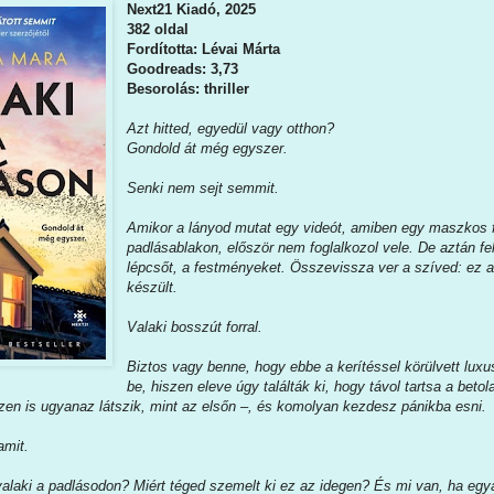
Next21 Kiadó, 2025
382 oldal
Fordította: Lévai Márta
Goodreads: 3,73
Besorolás: thriller
Azt hitted, egyedül vagy otthon?
Gondold át még egyszer.
Senki nem sejt semmit.
Amikor a lányod mutat egy videót, amiben egy maszkos f
padlásablakon, először nem foglalkozol vele. De aztán f
lépcsőt, a festményeket. Összevissza ver a szíved: ez a
készült.
Valaki bosszút forral.
Biztos vagy benne, hogy ebbe a kerítéssel körülvett lux
be, hiszen eleve úgy találták ki, hogy távol tartsa a bet
zen is ugyanaz látszik, mint az elsőn –, és komolyan kezdesz pánikba esni.
amit.
valaki a padlásodon? Miért téged szemelt ki ez az idegen? És mi van, ha egy