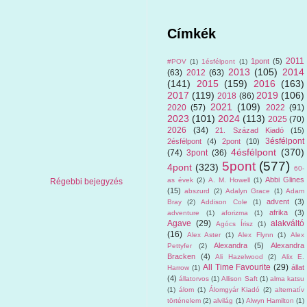
Címkék
2011
1pont
(5)
#POV
(1)
1ésfélpont
(1)
2013
(105)
2014
(63)
2012
(63)
(141)
2015
(159)
2016
(163)
2017
(119)
2019
(106)
2018
(86)
2021
(109)
2020
(57)
2022
(91)
2023
(101)
2024
(113)
2025
(70)
2026
(34)
21. Század Kiadó
(15)
3ésfélpont
2ésfélpont
(4)
2pont
(10)
4ésfélpont
(370)
(74)
3pont
(36)
5pont
(577)
4pont
(323)
60-
Abbi Glines
as évek
(2)
A. M. Howell
(1)
Régebbi bejegyzés
(15)
abszurd
(2)
Adalyn Grace
(1)
Adam
advent
(3)
Bray
(2)
Addison Cole
(1)
afrika
(3)
adventure
(1)
aforizma
(1)
Agave
(29)
alakváltó
Agócs Írisz
(1)
(16)
Alex Aster
(1)
Alex Flynn
(1)
Alex
Alexandra
(5)
Alexandra
Pettyfer
(2)
Bracken
(4)
Ali Hazelwood
(2)
Alix E.
All Time Favourite
(29)
állat
Harrow
(1)
(4)
állatorvos
(1)
Allison Saft
(1)
alma katsu
(1)
álom
(1)
Álomgyár Kiadó
(2)
alternatív
történelem
(2)
alvilág
(1)
Alwyn Hamilton
(1)