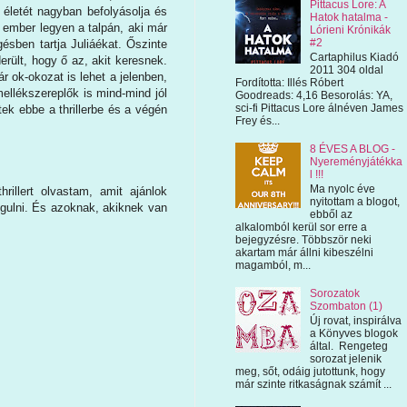
Pittacus Lore: A
 életét nagyban befolyásolja és
Hatok hatalma -
, ember legyen a talpán, aki már
Lórieni Krónikák
#2
gésben tartja Juliáékat. Őszinte
Cartaphilus Kiadó
erült, hogy ő az, akit keresnek.
2011 304 oldal
r ok-okozat is lehet a jelenben,
Fordította: Illés Róbert
ellékszereplők is mind-mind jól
Goodreads: 4,16 Besorolás: YA,
sci-fi Pittacus Lore álnéven James
ltek ebbe a thrillerbe és a végén
Frey és...
8 ÉVES A BLOG -
Nyereményjátékka
l !!!
Ma nyolc éve
rillert olvastam, amit ajánlok
nyitottam a blogot,
zgulni. És azoknak, akiknek van
ebből az
alkalomból kerül sor erre a
bejegyzésre. Többször neki
akartam már állni kibeszélni
magamból, m...
Sorozatok
Szombaton (1)
Új rovat, inspirálva
a Könyves blogok
által. Rengeteg
sorozat jelenik
meg, sőt, odáig jutottunk, hogy
már szinte ritkaságnak számít ...