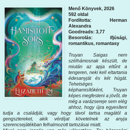
Menő Könyvek, 2026
592 oldal
Fordította: Herman
Alexandra
Goodreads: 3,77
Besorolás: ifjúsági,
romantikus, romantasy
Truyan Saigas nem
szélhámosnak készült, de
miután az apja eltűnt a
tengeren, neki kell eltartania
édesanyját és két húgát.
Tehetséges
képhamisítóként, Truyan
képes megfesteni a jövőt, de
még a varázsereje sem elég
ahhoz, hogy újra egyesíteni
tudja a családját, vagy hogy távol tartsa magától a
gengsztereket, akik vérdíjat követelnek az anyja
szerencsejátékban felhalmozott tartozásai miatt.