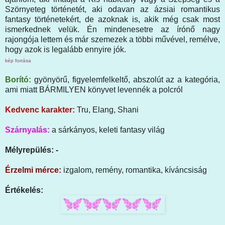
Szörnyeteg történetét, aki odavan az ázsiai romantikus
fantasy történetekért, de azoknak is, akik még csak most
ismerkednek velük. Én mindenesetre az írónő nagy
rajongója lettem és már szemezek a többi művével, remélve,
hogy azok is legalább ennyire jók.
kép forrása
Borító:
gyönyörű, figyelemfelkeltő, abszolút az a kategória,
ami miatt BÁRMILYEN könyvet levennék a polcról
Kedvenc karakter:
Tru, Elang, Shani
Szárnyalás:
a sárkányos, keleti fantasy világ
Mélyrepülés: -
Érzelmi mérce:
izgalom, remény, romantika, kíváncsiság
Értékelés: