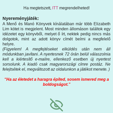
Ha megtetszett,
ITT
megrendelheted!
Nyereményjáték:
A Menő és Manó Könyvek kínálatában már több Elizabeth
Lim kötet is megjelent. Most minden állomáson találtok egy
idézetet egy könyvből, melyet ő írt, nektek pedig nincs más
dolgotok, mint az adott könyv címét beírni a megfelelő
helyre.
(Figyelem! A megfejtéseket elküldés után nem áll
módunkban javítani. A nyertesnek 72 órán belül válaszolnia
kell a kiértesítő e-mailre, ellenkező esetben új nyertest
sorsolunk. A kiadó csak magyarországi címre postáz. Ne
felejtsétek el, megváltozott az oldalunkon a játékot menete. )
“Ha az életedet a haragra építed, sosem ismered meg a
boldogságot.”