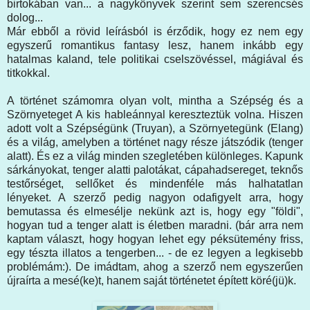
birtokában van... a nagykönyvek szerint sem szerencsés
dolog...
Már ebből a rövid leírásból is érződik, hogy ez nem egy
egyszerű romantikus fantasy lesz, hanem inkább egy
hatalmas kaland, tele politikai cselszövéssel, mágiával és
titkokkal.
A történet számomra olyan volt, mintha a Szépség és a
Szörnyeteget A kis hableánnyal kereszteztük volna. Hiszen
adott volt a Szépségünk (Truyan), a Szörnyetegünk (Elang)
és a világ, amelyben a történet nagy része játszódik (tenger
alatt). És ez a világ minden szegletében különleges. Kapunk
sárkányokat, tenger alatti palotákat, cápahadsereget, teknős
testőrséget, sellőket és mindenféle más halhatatlan
lényeket. A szerző pedig nagyon odafigyelt arra, hogy
bemutassa és elmesélje nekünk azt is, hogy egy "földi",
hogyan tud a tenger alatt is életben maradni. (bár arra nem
kaptam választ, hogy hogyan lehet egy péksütemény friss,
egy tészta illatos a tengerben... - de ez legyen a legkisebb
problémám:). De imádtam, ahog a szerző nem egyszerűen
újraírta a mesé(ke)t, hanem saját történetet épített köré(jü)k.