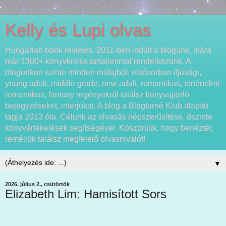
Kelly és Lupi olvas
Hungarian book reviews. 2011-ben indult a blogunk, mára
már 1300+ könyvkritika tartalommal rendelkezünk. A
blogunkon szinte minden műfajból, elsősorban ifjúsági,
young adult, middle grade, new adult, romantikus, történelmi
romantikus, fantasy regényekről találsz könyvajánló
bejegyzéseket, interjúkat. A blog a Blogturné Klub alapító
tagja 2013 óta. Célunk az olvasás népszerűsítése, őszinte
könyvértékelések segítségével. Köszönjük, hogy benéztél,
reméljük találsz megfelelő olvasnivalót!
▼
2026. július 2., csütörtök
Elizabeth Lim: Hamisított ​Sors