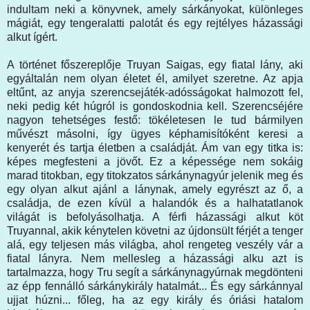
indultam neki a könyvnek, amely sárkányokat, különleges
mágiát, egy tengeralatti palotát és egy rejtélyes házassági
alkut ígért.
A történet főszereplője Truyan Saigas, egy fiatal lány, aki
egyáltalán nem olyan életet él, amilyet szeretne. Az apja
eltűnt, az anyja szerencsejáték-adósságokat halmozott fel,
neki pedig két húgról is gondoskodnia kell. Szerencséjére
nagyon tehetséges festő: tökéletesen le tud bármilyen
művészt másolni, így ügyes képhamisítóként keresi a
kenyerét és tartja életben a családját. Ám van egy titka is:
képes megfesteni a jövőt. Ez a képessége nem sokáig
marad titokban, egy titokzatos sárkánynagyúr jelenik meg és
egy olyan alkut ajánl a lánynak, amely egyrészt az ő, a
családja, de ezen kívül a halandók és a halhatatlanok
világát is befolyásolhatja. A férfi házassági alkut köt
Truyannal, akik kénytelen követni az újdonsült férjét a tenger
alá, egy teljesen más világba, ahol rengeteg veszély vár a
fiatal lányra. Nem mellesleg a házassági alku azt is
tartalmazza, hogy Tru segít a sárkánynagyúrnak megdönteni
az épp fennálló sárkánykirály hatalmát... És egy sárkánnyal
ujjat húzni... főleg, ha az egy király és óriási hatalom