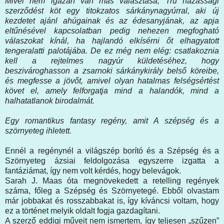
Mivel nem igazán van más választása, Tru házassági
szerződést köt egy titokzatos sárkánynagyúrral, aki új
kezdetet ajánl ahúgainak és az édesanyjának, az apja
eltűnésével kapcsolatban pedig nehezen megfogható
válaszokat kínál, ha hajlandó elkísérni őt elhagyatott
tengeralatti palotájába. De ez még nem elég: csatlakoznia
kell a rejtelmes nagyúr küldetéséhez, hogy
beszivároghasson a zsarnoki sárkánykirály belső köreibe,
és megfesse a jövőt, amivel olyan hatalmas felségsértést
követ el, amely felforgatja mind a halandók, mind a
halhatatlanok birodalmát.
Egy romantikus fantasy regény, amit A szépség és a
szörnyeteg ihletett.
Ennél a regénynél a világszép borító és a Szépség és a
Szörnyeteg ázsiai feldolgozása egyszerre izgatta a
fantáziámat, így nem volt kérdés, hogy belevágok.
Sarah J. Maas óta megnövekedett a retelling regények
száma, főleg a Szépség és Szörnyetegé. Ebből olvastam
már jobbakat és rosszabbakat is, így kíváncsi voltam, hogy
ez a történet melyik oldalt fogja gazdagítani.
A szerző eddigi műveit nem ismertem, így teljesen „szűzen”