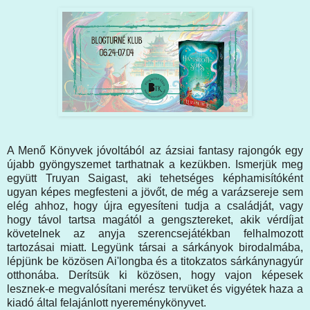
A Menő Könyvek jóvoltából az ázsiai fantasy rajongók egy
újabb gyöngyszemet tarthatnak a kezükben. Ismerjük meg
együtt Truyan Saigast, aki tehetséges képhamisítóként
ugyan képes megfesteni a jövőt, de még a varázsereje sem
elég ahhoz, hogy újra egyesíteni tudja a családját, vagy
hogy távol tartsa magától a gengsztereket, akik vérdíjat
követelnek az anyja szerencsejátékban felhalmozott
tartozásai miatt. Legyünk társai a sárkányok birodalmába,
lépjünk be közösen Ai'longba és a titokzatos sárkánynagyúr
otthonába. Derítsük ki közösen, hogy vajon képesek
lesznek-e megvalósítani merész tervüket és vigyétek haza a
kiadó által felajánlott nyereménykönyvet.