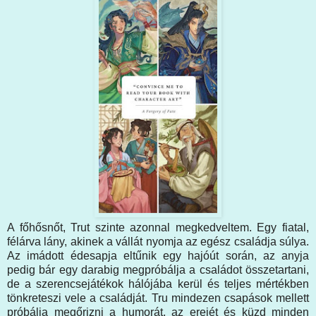
A főhősnőt, Trut szinte azonnal megkedveltem. Egy fiatal,
félárva lány, akinek a vállát nyomja az egész családja súlya.
Az imádott édesapja eltűnik egy hajóút során, az anyja
pedig bár egy darabig megpróbálja a családot összetartani,
de a szerencsejátékok hálójába kerül és teljes mértékben
tönkreteszi vele a családját. Tru mindezen csapások mellett
próbálja megőrizni a humorát, az erejét és küzd minden