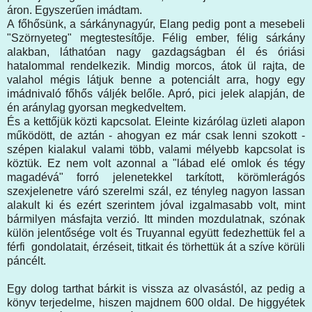
áron. Egyszerűen imádtam.
A főhősünk, a sárkánynagyúr, Elang pedig pont a mesebeli
"Szörnyeteg" megtestesítője. Félig ember, félig sárkány
alakban, láthatóan nagy gazdagságban él és óriási
hatalommal rendelkezik. Mindig morcos, átok ül rajta, de
valahol mégis látjuk benne a potenciált arra, hogy egy
imádnivaló főhős váljék belőle. Apró, pici jelek alapján, de
én aránylag gyorsan megkedveltem.
És a kettőjük közti kapcsolat. Eleinte kizárólag üzleti alapon
működött, de aztán - ahogyan ez már csak lenni szokott -
szépen kialakul valami több, valami mélyebb kapcsolat is
köztük. Ez nem volt azonnal a "lábad elé omlok és tégy
magadévá" forró jelenetekkel tarkított, körömlerágós
szexjelenetre váró szerelmi szál, ez tényleg nagyon lassan
alakult ki és ezért szerintem jóval izgalmasabb volt, mint
bármilyen másfajta verzió. Itt minden mozdulatnak, szónak
külön jelentősége volt és Truyannal együtt fedezhettük fel a
férfi gondolatait, érzéseit, titkait és törhettük át a szíve körüli
páncélt.
Egy dolog tarthat bárkit is vissza az olvasástól, az pedig a
könyv terjedelme, hiszen majdnem 600 oldal. De higgyétek