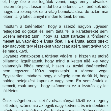
el, hogy észre se fogjátok venni, hogy ennyit olvastok,
hiszen bár picit lassan indul be a történet - az írónő sok időt
hagyott a szereplők és a világ bemutatására, de aztán már
letenni alig lehet, annyit minden történik benne.
Imádtam a történetben, hogy a szerző nagyon ügyesen
rejtegetett dolgokat és nem tárta fel a karaktereket sem.
Sosem lehetett tudni, hogy az adott karakter a főhőseink
mellett áll, vagy épp elárulja őket. Ha elárulta, akkor direkt,
egy nagyobb terv részeként vagy csak azért, mert gyáva volt
és megalkuvó.
Ugyanez vonatkozott a történet végére is, hiszen az utolsó
pillanatig izgulhattunk, hogy mind a ketten túlélik-e vagy
valamelyik főhős meghal, hiszen az ázsiai történeteknél
nem egyszer "100-s papírzsepis" a történet vége.
Egyszerűen imádtam, hogy a végéig nem derült ki, hogy
boldog befejezést kapunk-e vagy sem. Én sem árulok el
semmit, csak annyit, hogy számomra ez a lezárás így lett
tökéletes.
Összességében az idei év olvasmányai közül ez a regény
lett eddig számomra az egyik nagy kedvenc és mindenkinek
ajánlom, aki imádja a Kis hableány vagy a Szépség és a