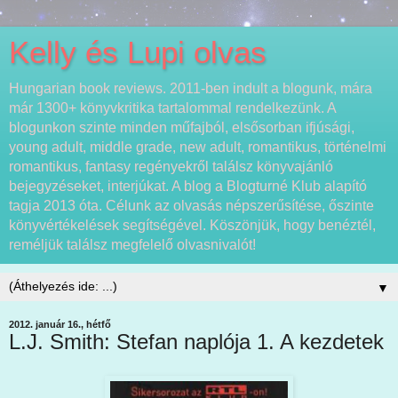
Kelly és Lupi olvas
Hungarian book reviews. 2011-ben indult a blogunk, mára
már 1300+ könyvkritika tartalommal rendelkezünk. A
blogunkon szinte minden műfajból, elsősorban ifjúsági,
young adult, middle grade, new adult, romantikus, történelmi
romantikus, fantasy regényekről találsz könyvajánló
bejegyzéseket, interjúkat. A blog a Blogturné Klub alapító
tagja 2013 óta. Célunk az olvasás népszerűsítése, őszinte
könyvértékelések segítségével. Köszönjük, hogy benéztél,
reméljük találsz megfelelő olvasnivalót!
▼
2012. január 16., hétfő
L.J. Smith: Stefan naplója 1. A kezdetek