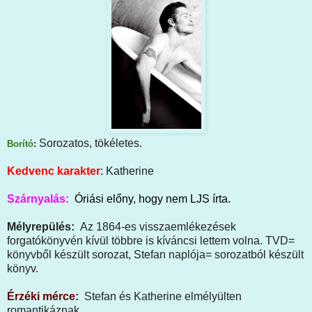
Sorozatos, tökéletes.
Borító
:
Kedvenc karakter
: Katherine
Szárnyalás:
Óriási előny, hogy nem LJS írta.
Mélyrepülés:
Az 1864-es visszaemlékezések
forgatókönyvén kívül többre is kíváncsi lettem volna. TVD=
könyvből készült sorozat, Stefan naplója= sorozatból készült
könyv.
Érzéki mérce:
Stefan és Katherine elmélyülten
romantikáznak.