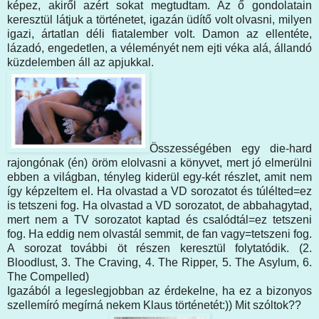
képez, akiről azért sokat megtudtam. Az ő gondolatain
keresztül látjuk a történetet, igazán üdítő volt olvasni, milyen
igazi, ártatlan déli fiatalember volt. Damon az ellentéte,
lázadó, engedetlen, a véleményét nem ejti véka alá, állandó
küzdelemben áll az apjukkal.
Összességében egy die-hard
rajongónak (én) öröm elolvasni a könyvet, mert jó elmerülni
ebben a világban, tényleg kiderül egy-két részlet, amit nem
így képzeltem el. Ha olvastad a VD sorozatot és túlélted=ez
is tetszeni fog. Ha olvastad a VD sorozatot, de abbahagytad,
mert nem a TV sorozatot kaptad és csalódtál=ez tetszeni
fog. Ha eddig nem olvastál semmit, de fan vagy=tetszeni fog.
A sorozat további öt részen keresztül folytatódik. (2.
Bloodlust, 3. The Craving, 4. The Ripper, 5. The Asylum, 6.
The Compelled)
Igazából a legeslegjobban az érdekelne, ha ez a bizonyos
szellemíró megírná nekem Klaus történetét:)) Mit szóltok??