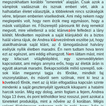
megszokhattam korábbi "ismeretek" alapján. Csak azok a
vámpírok vadásznak és isznak emberi vért, akik a
halhatatlan életet választják, a többieknek nincs szükségük
vérre, teljesen emberien viselkednek. Ami még nekem nagy
meglepetés volt, hogy nem érzik meg egymáson, hogy a
másik valójában mi. Főszereplő párosunk fél évig remekül
megvolt, mire véletlenül a srác klánve
z
ére felfedezi a lány
kilétét. Mindketten repülnek a saját klánjukból és a biztos
halál várna rájuk, de Andrea kl
á
nvezérének eszébe jut, hogy
alakíthatnának saját klánt, az ő támogatásával halvány
esélyük nyílik életben maradni. Én nem tudtam hova tenni
ezt az egészet, ami eddig elhangzott. N
e
m láttam mást, mint
egy kifacsart világfelépítést, egy szenvedélytelen
kapcsolatot, ami mégis annyira erős, hogy az életük árán is
együtt akarnak maradni. Bekapcsolódik millió szereplő, sok-
sok klán megannyi tagja és főnöke, mindkét faj
viszonylatában, és másról sem szólnak, mint ki lesz a
k
övetkező főnök, mert az új klán elfogadása kapcsán szinte
mindenki a saját gesztenyéjét igyekszik kikaparni a hatalmi
harcok során. Még egy dolog, amin fogtam a fejem, Andrea
húga 13 éves, és pont teliholdkor lesz rosszul, pont azokat a
tüneteket produkálja, mint a nővére az ő korában. Mégis