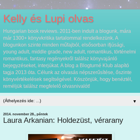
Kelly és Lupi olvas
Hungarian book reviews. 2011-ben indult a blogunk, mára
már 1300+ könyvkritika tartalommal rendelkezünk. A
blogunkon szinte minden műfajból, elsősorban ifjúsági,
young adult, middle grade, new adult, romantikus, történelmi
romantikus, fantasy regényekről találsz könyvajánló
bejegyzéseket, interjúkat. A blog a Blogturné Klub alapító
tagja 2013 óta. Célunk az olvasás népszerűsítése, őszinte
könyvértékelések segítségével. Köszönjük, hogy benéztél,
reméljük találsz megfelelő olvasnivalót!
▼
2014. november 28., péntek
Laura Arkanian: Holdezüst, vérarany