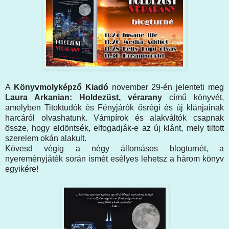
A
Könyvmolyképző Kiadó
november 29-én jelenteti meg
Laura Arkanian: Holdezüst, vérarany
című könyvét,
amelyben Titoktudók és Fényjárók ősrégi és új klánjainak
harcáról olvashatunk. Vámpírok és alakváltók csapnak
össze, hogy eldöntsék, elfogadják-e az új klánt, mely tiltott
szerelem okán alakult.
Kövesd végig a négy állomásos blogturnét, a
nyereményjáték során ismét esélyes lehetsz a három könyv
egyikére!