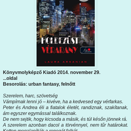
Könyvmolyképző Kiadó 2014. november 29.
...oldal
Besorolás: urban fantasy, felnőtt
Szerelem, harc, szövetség
Vámpírnak lenni jó – kivéve, ha a kedvesed egy vérfarkas.
Peter és Andrea éli a fiatalok életét, randiznak, szakítanak,
ám egyszer egymással találkoznak.
De nem sejtik, hogy kicsoda a másik, és túl későn jönnek rá.
A szerelem azonban dacol a törvénnyel, nem tűr határokat.
Ketten megalapítják a renegát falkát.