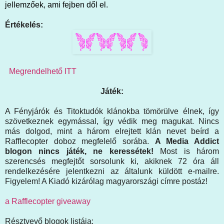
jellemzőek, ami fejben dől el.
Értékelés:
Megrendelhető ITT
Játék:
A Fényjárók és Titoktudók klánokba tömörülve élnek, így
szövetkeznek egymással, így védik meg magukat. Nincs
más dolgod, mint a három elrejtett klán nevet beírd a
Rafflecopter doboz megfelelő sorába.
A Media Addict
blogon nincs játék, ne keressétek!
Most is három
szerencsés megfejtőt sorsolunk ki, akiknek 72 óra áll
rendelkezésére jelentkezni az általunk küldött e-mailre.
Figyelem! A Kiadó kizárólag magyarországi címre postáz!
a Rafflecopter giveaway
Résztvevő blogok listája: