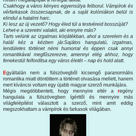
Csakhogy a város kényes egyensúlya felborul. Vámpírok és
vérfarkasok összecsapnak, de a saját kolóniákon belül is
elindul a hatalmi harc.
Ki lesz az új vezető? Hogy éled túl a testvéreid bosszúját?
Lehet-e a szeretni valakit, aki ennyire más?
Tarts velünk az izgalmas körjátékban, ahol a szerelem és a
halál kéz a kézben jár.Sajátos hangulatú, izgalmas,
lendületes történet némi humorral és éppen csak annyi
romantikával megfűszerezve, amennyi elég ahhoz, hogy
fenekestül felfordítsa egy város életét – nap és hold alatt.
E
gyáltalán nem a fülszövegből kicsengő paranormális
romantika miatt döntöttem a történet olvasása mellett, hanem
mert kíváncsi voltam egy újabb magyar szerző munkájára.
Mégis megdöbbentett, hogy mennyire eltér a
r
egény
hangulata a fülszövegben ígérttől és mennyire más
világfelépítést választott a szerző, mint amit eddig
megszokhattam a vámpírok és farkasok világában.