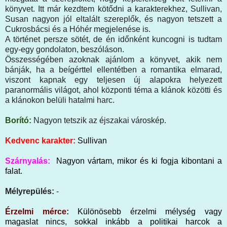
könyvet. Itt már kezdtem kötődni a karakterekhez, Sullivan,
Susan nagyon jól eltalált szereplők, és nagyon tetszett a
Cukrosbácsi és a Hóhér megjelenése is.
A történet persze sötét, de én időnként kuncogni is tudtam
egy-egy gondolaton, beszóláson.
Összességében azoknak ajánlom a könyvet, akik nem
bánják, ha a beígérttel ellentétben a romantika elmarad,
viszont kapnak egy teljesen új alapokra helyezett
paranormális világot, ahol központi téma a klánok közötti és
a klánokon belüli hatalmi harc.
Borító:
Nagyon tetszik az éjszakai városkép.
Kedvenc karakter:
Sullivan
Szárnyalás:
Nagyon vártam, mikor és ki fogja kibontani a
falat.
Mélyrepülés:
-
Érzelmi mérce:
Különösebb érzelmi mélység vagy
magaslat nincs, sokkal inkább a politikai harcok a