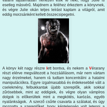
valami fájdalmasan nehezen esik le neki, hogy Julie is
esetleg másvérű. Majdnem a feléhez érkeztem a könyvnek,
és végre Julie okán teljes leírást kaptam a világról, amit
eddig morzsánként kellett összecsipegetni.
A könyv két nagy részre
l
ett bontva, és nekem a
V
érarany
részt elérve megváltozott a hozzáállásom, már nem vártam
nagy érzelmeket, hanem rá tudtam koncentrálni a hatalmi
manipulációkra. Egyre izgalmasabbá és érdekesebbé vált a
cselekmény, felbukkantak újabb szereplők, akik sokkal
zűrösebbek, mint az eddigiek, és végre olyan vámpíros
dolgok is előkerültek mint a megkötés, karózás, egyéb
nyalánkságok. A szerző csűrte csavarta a szálakat, és úgy
mozgatta a szereplőket, hogy képtelenség volt letenni a