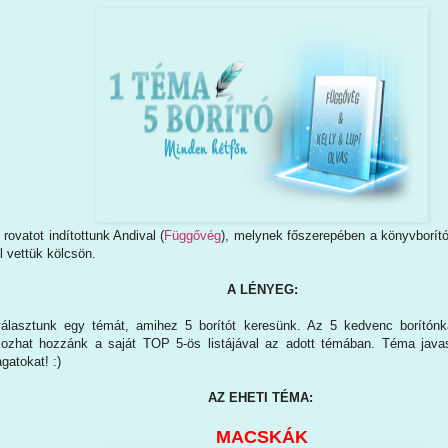
 rovatot indítottunk Andival (
Függővég
), melynek főszerepében a könyvborító
l vettük kölcsön.
A LÉNYEG:
választunk egy témát, amihez 5 borítót keresünk. Az 5 kedvenc borítónk
kozhat hozzánk a saját TOP 5-ös listájával az adott témában. Téma java
gatokat! :)
AZ EHETI TÉMA:
MACSKÁK