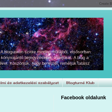
 A blogunkon szinte minden műfajból, elsősorban
 könyvajánló bejegyzéseket, interjúkat. A blog a
ével. Köszönjük, hogy benéztél, reméljük találsz
lmi és adatkezelési szabályzat
Blogturné Klub
Facebook oldalunk