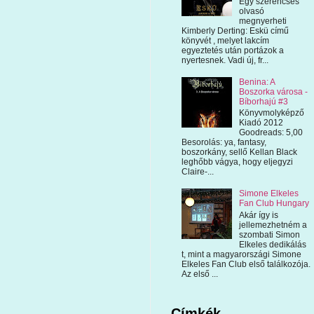
Egy szerencsés
olvasó
megnyerheti
Kimberly Derting: Eskü című
könyvét , melyet lakcím
egyeztetés után portázok a
nyertesnek. Vadi új, fr...
Benina: A
Boszorka városa -
Bíborhajú #3
Könyvmolyképző
Kiadó 2012
Goodreads: 5,00
Besorolás: ya, fantasy,
boszorkány, sellő Kellan Black
leghőbb vágya, hogy eljegyzi
Claire-...
Simone Elkeles
Fan Club Hungary
Akár így is
jellemezhetném a
szombati Simon
Elkeles dedikálás
t, mint a magyarországi Simone
Elkeles Fan Club első találkozója.
Az első ...
Címkék