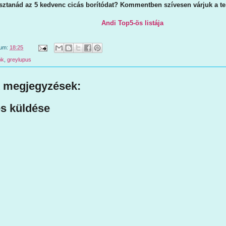
ztanád az 5 kedvenc cicás borítódat? Kommentben szívesen várjuk a te v
Andi Top5-ös listája
tum:
18:25
ók
,
greylupus
 megjegyzések:
s küldése