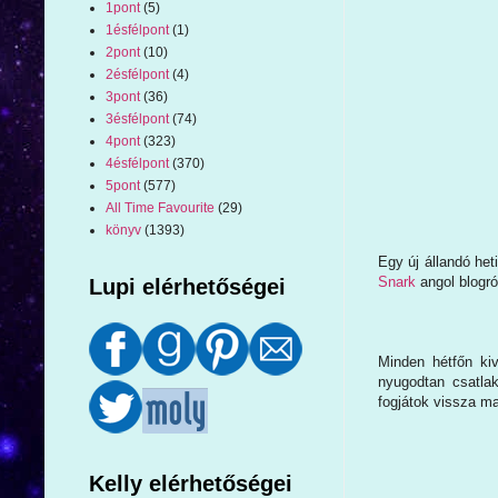
1pont
(5)
1ésfélpont
(1)
2pont
(10)
2ésfélpont
(4)
3pont
(36)
3ésfélpont
(74)
4pont
(323)
4ésfélpont
(370)
5pont
(577)
All Time Favourite
(29)
könyv
(1393)
Egy új állandó heti
Snark
angol blogró
Lupi elérhetőségei
Minden hétfőn ki
nyugodtan csatla
fogjátok vissza ma
Kelly elérhetőségei