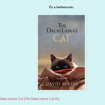
És a kedvencem:
 Dalai Lama's Cat (The Dalai Lama's Cat #1)