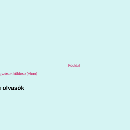
Főoldal
gyzések küldése (Atom)
 olvasók