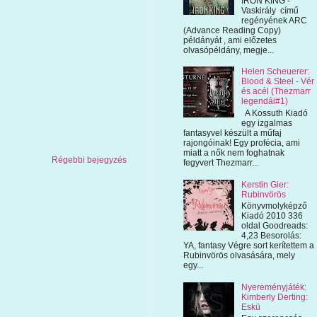
IRON KING -
Vaskirály című
regényének ARC
(Advance Reading Copy)
példányát , ami előzetes
olvasópéldány, megje...
Helen Scheuerer:
Blood & Steel - Vér
és acél (Thezmarr
legendái#1)
A Kossuth Kiadó
egy izgalmas
fantasyvel készült a műfaj
rajongóinak! Egy profécia, ami
miatt a nők nem foghatnak
Régebbi bejegyzés
fegyvert Thezmarr...
Kerstin Gier:
Rubinvörös
Könyvmolyképző
Kiadó 2010 336
oldal Goodreads:
4,23 Besorolás:
YA, fantasy Végre sort kerítettem a
Rubinvörös olvasására, mely
egy...
Nyereményjáték:
Kimberly Derting:
Eskü