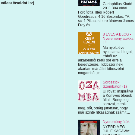
álasztásaidat is:)
Cartaphilus Kiadó
2011 304 oldal
Fordította: Illés Róbert
Goodreads: 4,16 Besorolás: YA,
sci-fi Pittacus Lore álnéven James
Frey és...
8 ÉVES A BLOG -
Nyereményjátékka
l !!!
Ma nyolc éve
nyitottam a blogot,
ebből az
alkalomból kerül sor erre a
bejegyzésre. Többször neki
akartam már állni kibeszélni
magamból, m...
Sorozatok
Szombaton (1)
Új rovat, inspirálva
a Könyves blogok
által. Rengeteg
sorozat jelenik
meg, sőt, odáig jutottunk, hogy
már szinte ritkaságnak számít ...
Nyereményjáték
NYERD MEG
JULIE KAGAWA: