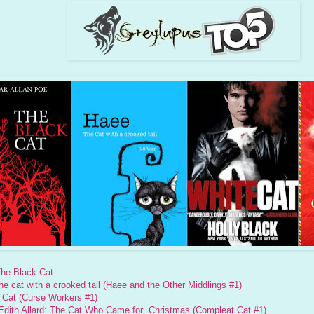
The Black Cat
e cat with a crooked tail (Haee and the Other Middlings #1)
e Cat (Curse Workers #1)
Edith Allard: The Cat Who Came for Christmas (Compleat Cat #1)