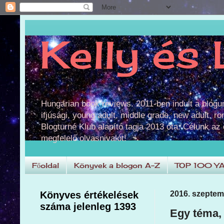
Kelly és 
Hungarian book reviews. 2011-ben indult a blog
ifjúsági, young adult, middle grade, new adult, r
Blogturné Klub alapító tagja 2013 óta. Célunk az
megfelelő olvasnivalót!
Főoldal
Könyvek a blogon A-Z
TOP 100 Y
Könyves értékelések
2016. szeptemb
száma jelenleg 1393
Egy téma, 