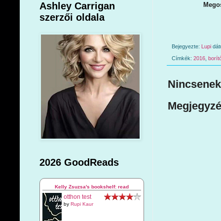
Ashley Carrigan
Megos
szerzői oldala
Bejegyezte:
Lupi
dá
Címkék:
2016
,
borít
Nincsenek
Megjegyzé
2026 GoodReads
Kelly Zsuzsa's bookshelf: read
otthon test
by
Rupi Kaur