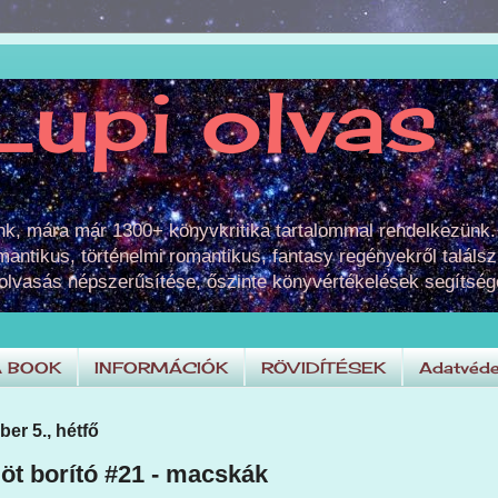
Lupi olvas
unk, mára már 1300+ könyvkritika tartalommal rendelkezünk.
omantikus, történelmi romantikus, fantasy regényekről találsz
 olvasás népszerűsítése, őszinte könyvértékelések segítség
A BOOK
INFORMÁCIÓK
RÖVIDÍTÉSEK
Adatvéde
er 5., hétfő
öt borító #21 - macskák