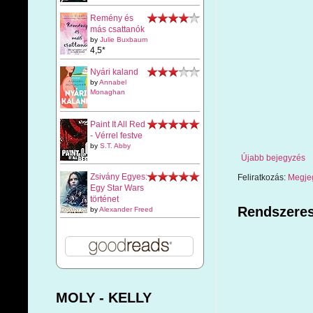
Remény és
más csattanók
by
Julie Buxbaum
4,5*
Nyári kaland
by
Annabel
Monaghan
Paint It All Red
- Vérrel festve
by
S.T. Abby
Újabb bejegyzés
Zsivány Egyes:
Feliratkozás:
Megje
Egy Star Wars
történet
Rendszeres
by
Alexander Freed
MOLY - KELLY