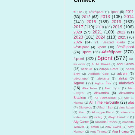
2011
1pont
(5)
#POV
(1)
1ésfélpont
(1)
2013
(105)
2014
(63)
2012
(63)
(141)
2015
(159)
2016
(163)
2017
(119)
2019
(106)
2018
(86)
2021
(109)
2020
(57)
2022
(91)
2023
(101)
2024
(113)
2025
(70)
2026
(34)
21. Század Kiadó
(15)
3ésfélpont
2ésfélpont
(4)
2pont
(10)
4ésfélpont
(370)
(74)
3pont
(36)
5pont
(577)
4pont
(323)
60-
Abbi Glines
as évek
(2)
A. M. Howell
(1)
(15)
abszurd
(2)
Adalyn Grace
(1)
Adam
advent
(3)
Bray
(2)
Addison Cole
(1)
afrika
(3)
adventure
(1)
aforizma
(1)
Agave
(29)
alakváltó
Agócs Írisz
(1)
(16)
Alex Aster
(1)
Alex Flynn
(1)
Alex
Alexandra
(5)
Alexandra
Pettyfer
(2)
Bracken
(4)
Ali Hazelwood
(2)
Alix E.
All Time Favourite
(29)
állat
Harrow
(1)
(4)
állatorvos
(1)
Allison Saft
(1)
alma katsu
(1)
álom
(1)
Álomgyár Kiadó
(2)
alternatív
történelem
(2)
alvilág
(1)
Alwyn Hamilton
(1)
Ally Carter
(3)
Amanda Peters
(1)
Amanda
Weaver
(1)
amish
(1)
Amy Ewing
(2)
Amy
Ana Huang
(3)
Harmon
(2)
Amy Tintera
(1)