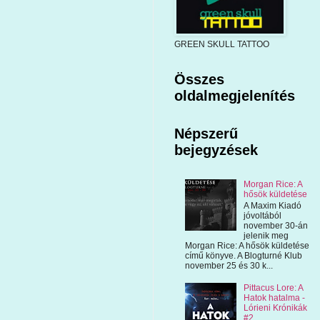
GREEN SKULL TATTOO
Összes
oldalmegjelenítés
Népszerű
bejegyzések
Morgan Rice: A
hősök küldetése
A Maxim Kiadó
jóvoltából
november 30-án
jelenik meg
Morgan Rice: A hősök küldetése
című könyve. A Blogturné Klub
november 25 és 30 k...
Pittacus Lore: A
Hatok hatalma -
Lórieni Krónikák
#2