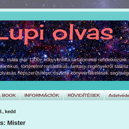
Lupi olvas
unk, mára már 1300+ könyvkritika tartalommal rendelkezünk.
omantikus, történelmi romantikus, fantasy regényekről találsz
 olvasás népszerűsítése, őszinte könyvértékelések segítség
A BOOK
INFORMÁCIÓK
RÖVIDÍTÉSEK
Adatvéde
8., kedd
s: Mister