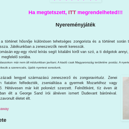
Ha megtetszett,
ITT
megrendelheted!!!
Nyereményjáték
a történet hősnője különösen tehetséges zongorista és a történet során 
játssza. Játékunkban a zeneszerzők nevét keressük.
omásán egy-egy rövid leírás segít kitalálni kiről van szó, a ti dolgotok annyi,
 megfelelő sorába.
 válaszokon már nem áll módunkban javítani. A kiadó csak Magyarország területére postáz. A nyer
tkezik a szerencsés, újabb nyertest sorsolunk.
századi lengyel származású zeneszerző és zongoravirtuóz. Zenei
n fiatalon felfedezték, zsenialitása a gyermek Mozartéhoz vagy
. Hétévesen már két polonézt szerzett. Felnőttként, tíz éven át
tban élt a George Sand írói álnéven ismert Dudevant bárónéval.
avonult életet élt.
veaway
ete