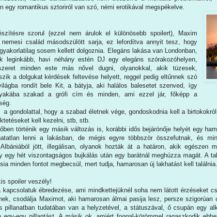
 egy romantikus sztoriról van szó, némi erotikával megspékelve.
észítésre szorul (ezzel nem árulok el különösebb spoilert), Maxim
nemesi család másodszülött sarja, ez lefordítva annyit tesz, hogy
l, gyakorlatilag sosem kellett dolgoznia. Elegáns lakása van Londonban,
zik leginkább, havi néhány estén DJ egy elegáns szórakozóhelyen,
zeret minden este más nővel dugni, olyanokkal, akik tüzesek,
szik a dolgukat kérdések feltevése helyett, reggel pedig eltűnnek szó
ilágba rondít bele Kit, a bátyja, aki halálos balesetet szenved, így
nyakába szakad a grófi cím és minden, ami ezzel jár, főképp a
ség.
 a gondolattal, hogy a szabad életnek vége, gondoskodnia kell a birtokokról
tetéseket kell kezelni, stb, stb.
őben történik egy másik változás is, korábbi idős bejárónője helyét egy hamva
thatatlan lenni a lakásban, de mégis egyre többször összefutnak, és min
Albániából jött, illegálisan, olyanok hozták át a határon, akik egészen m
y egy hét viszontagságos bujkálás után egy barátnál meghúzza magát. A ta
sia minden fontot megbecsül, mert tudja, hamarosan új lakhatást kell találnia
kis spoiler veszély!
a kapcsolatuk ébredezése, ami mindkettejüknél soha nem látott érzéseket cs
ek, csodálja Maximot, aki hamarosan álmai pasija lesz, persze szigorúan c
 pillanatban tudatában van a helyzetével, a státuszával, ő csupán egy alk
p egy-egy pillantást. A másik ok, amiért foggal-körömmel ragaszkodik eh