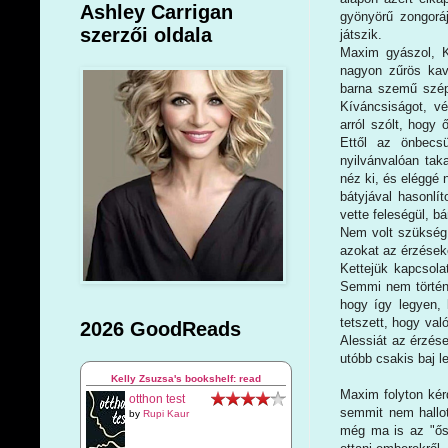
Ashley Carrigan
gyönyörű zongoráj
szerzői oldala
játszik.
Maxim gyászol, K
nagyon zűrös kav
barna szemű szép
Kíváncsiságot, v
arról szólt, hogy
Ettől az önbecs
nyilvánvalóan tak
néz ki, és eléggé n
bátyjával hasonlí
vette feleségül, bá
Nem volt szükség 
azokat az érzéseke
Kettejük kapcsola
Semmi nem történt
hogy így legyen, 
tetszett, hogy va
2026 GoodReads
Alessiát az érzése
utóbb csakis baj l
Kelly Zsuzsa's bookshelf: read
Maxim folyton kér
otthon test
semmit nem hallott
by
Rupi Kaur
még ma is az "ősk