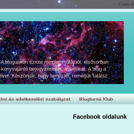
 A blogunkon szinte minden műfajból, elsősorban
 könyvajánló bejegyzéseket, interjúkat. A blog a
ével. Köszönjük, hogy benéztél, reméljük találsz
lmi és adatkezelési szabályzat
Blogturné Klub
Facebook oldalunk