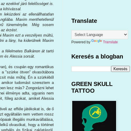
az ezekkel járó felelősséget is.
a kihívással.
leküzdeni az ellenállhatatlan
Angliába. Maxim menthetetlenül
Translate
nyörű tüneménybe. Még sosem
 az érzést.
i Maxim ezt a veszélyes múltú,
lni a lány, ha kiderülnek Maxim
Powered by
Translate
 a félelmetes Balkánon át tartó
Keresés a blogban
im és Alessia sorsát.
lyan), és csupán egy romantikus
l a "szürke ötven" olvasótábora
icsit más műfaj. Én a szürkéből
de amikor tudomást szereztem a
GREEN SKULL
iben lesz más? Zongorázni lehet
TATTOO
enei élménye adta, ugyanis nem
t, főleg azokat, amiket Alessia
eli az efféle játékokat is, de ő
 ezt egyáltalán nem vettem rossz
paiak illegális munkavállalása,
elkű olvasókat, hogy a történet
rbális és fizikai zaklatásról.