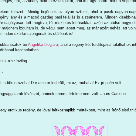
ilengés, sőt, a zuhany alatt intéz dolgokat, ami kb. úgy hatott, mint a vegetá
kem tetszett. Mindig bejönnek az olyan sztorik, ahol a pasik nagyon-nag
ény lány és a macsó gazdag pasi felállás is a zsánerem. Minden kisebb-nag
bár dagályosan lett megírva, túl részletes leírásokkal, azért az utolsó negyedb
 majdnem izgultam is, de végül nem lepett meg, az már azért nehéz lett vol
 minden szürke rajongónak és utálónak is!
ukkantsatok be
Angelika blogjára,
ahol a regény két fordítójával találhattok i
rdítással kapcsolatban.
zik a színvilág.
:
-
itt is titkos szoba! D e amikor kiderült, mi az, muhaha! Ez jó poén volt.
agyaggalamb lövészet, aminek semmi értelme nem volt.
Ja és Caroline.
egy erotikus regény, de jóval hétköznapibb mértékben, mint az írónő első tril