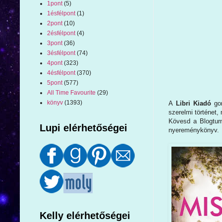
1pont
(5)
1ésfélpont
(1)
2pont
(10)
2ésfélpont
(4)
3pont
(36)
3ésfélpont
(74)
4pont
(323)
4ésfélpont
(370)
5pont
(577)
All Time Favourite
(29)
könyv
(1393)
A
Libri Kiadó
gon
szerelmi történet,
Kövesd a Blogturné
Lupi elérhetőségei
nyereménykönyv.
Kelly elérhetőségei