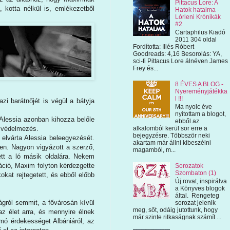
Pittacus Lore: A
 kotta nélkül is, emlékezetből
Hatok hatalma -
Lórieni Krónikák
#2
Cartaphilus Kiadó
2011 304 oldal
Fordította: Illés Róbert
Goodreads: 4,16 Besorolás: YA,
sci-fi Pittacus Lore álnéven James
Frey és...
8 ÉVES A BLOG -
Nyereményjátékka
l !!!
zi barátnőjét is végül a bátyja
Ma nyolc éve
nyitottam a blogot,
Alessia azonban kihozza belőle
ebből az
s, védelmezés.
alkalomból kerül sor erre a
bejegyzésre. Többször neki
elvárta Alessia beleegyezését.
akartam már állni kibeszélni
en. Nagyon vigyázott a szerző,
magamból, m...
ett a ló másik oldalára. Nekem
áció, Maxim folyton kérdezgette
Sorozatok
Szombaton (1)
kokat rejtegetett, és ebből előbb
Új rovat, inspirálva
a Könyves blogok
által. Rengeteg
ágról semmit, a fővárosán kívül
sorozat jelenik
meg, sőt, odáig jutottunk, hogy
 az élet arra, és mennyire élnek
már szinte ritkaságnak számít ...
mó érdekességet Albániáról, az