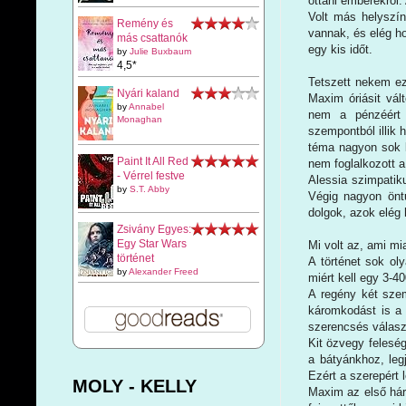
ottani emberekről.
Volt más helyszín
Remény és
vannak, és elég ho
más csattanók
egy kis időt.
by
Julie Buxbaum
4,5*
Tetszett nekem ez
Nyári kaland
Maxim óriásit vál
by
Annabel
nem a pénzéért 
Monaghan
szempontból illik h
téma nagyon sok k
Paint It All Red
nem foglalkozott a
- Vérrel festve
Alessia szimpatik
by
S.T. Abby
Végig nagyon önt
dolgok, azok elég 
Zsivány Egyes:
Egy Star Wars
Mi volt az, ami m
történet
A történet sok ol
by
Alexander Freed
miért kell egy 3-40
A regény két szem
káromkodást is a 
szerencsés válasz
Kit özvegy felesé
a bátyánkhoz, leg
Ezért a szerepért
MOLY - KELLY
Maxim az első háro