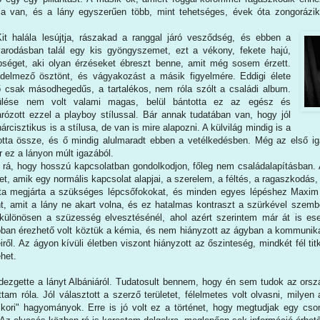
a van, és a lány egyszerűen több, mint tehetséges, évek óta zongorázik,
it halála lesújtja, rászakad a ranggal járó vesződség, és ebben a
arodásban talál egy kis gyöngyszemet, ezt a vékony, fekete hajú,
séget, aki olyan érzéseket ébreszt benne, amit még sosem érzett.
édelmező ösztönt, és vágyakozást a másik figyelmére. Eddigi élete
 ő csak másodhegedűs, a tartalékos, nem róla szólt a családi album.
ülése nem volt valami magas, belül bántotta ez az egész és
arózott ezzel a playboy stílussal. Bár annak tudatában van, hogy jól
árcisztikus is a stílusa, de van is mire alapozni. A külvilág mindig is a
totta össze, és ő mindig alulmaradt ebben a vetélkedésben. Még az első iga
r ez a lányon múlt igazából.
rá, hogy hosszú kapcsolatban gondolkodjon, főleg nem családalapításban. 
t, amik egy normális kapcsolat alapjai, a szerelem, a féltés, a ragaszkodá
ta megjárta a szükséges lépcsőfokokat, és minden egyes lépéshez Maxim 
, amit a lány ne akart volna, és ez hatalmas kontraszt a szürkével szemb
különösen a szüzesség elvesztésénél, ahol azért szerintem már át is es
lóban érezhető volt köztük a kémia, és nem hiányzott az ágyban a kommunik
iről. Az ágyon kívüli életben viszont hiányzott az őszinteség, mindkét fél tit
ehet.
dezgette a lányt Albániáról. Tudatosult bennem, hogy én sem tudok az orsz
am róla. Jól választott a szerző területet, félelmetes volt olvasni, milyen
ori" hagyományok. Erre is jó volt ez a történet, hogy megtudjak egy cso