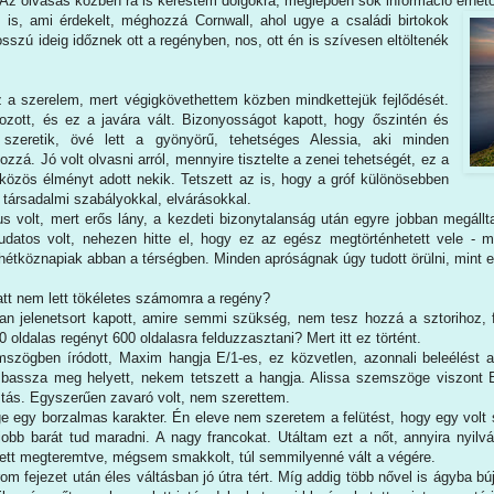
 Az olvasás közben rá is kerestem dolgokra, meglepően sok információ érhető 
 is, ami érdekelt, méghozzá Cornwall, ahol ugye a családi birtokok
sszú ideig időznek ott a regényben, nos, ott én is szívesen eltöltenék
 a szerelem, mert végigkövethettem közben mindkettejük fejlődését.
tozott, és ez a javára vált. Bizonyosságot kapott, hogy őszintén és
szeretik, övé lett a gyönyörű, tehetséges Alessia, aki minden
ozzá. Jó volt olvasni arról, mennyire tisztelte a zenei tehetségét, ez a
özös élményt adott nekik. Tetszett az is, hogy a gróf különösebben
 társadalmi szabályokkal, elvárásokkal.
us volt, mert erős lány, a kezdeti bizonytalanság után egyre jobban megállt
udatos volt, nehezen hitte el, hogy ez az egész megtörténhetett vele - 
hétköznapiak abban a térségben. Minden apróságnak úgy tudott örülni, mint 
iatt nem lett tökéletes számomra a regény?
yan jelenetsort kapott, amire semmi szükség, nem tesz hozzá a sztorihoz, 
0 oldalas regényt 600 oldalasra felduzzasztani? Mert itt ez történt.
szögben íródott, Maxim hangja E/1-es, ez közvetlen, azonnali beleélést
bassza meg helyett, nekem tetszett a hangja. Alissa szemszöge viszont 
tás. Egyszerűen zavaró volt, nem szerettem.
ge egy borzalmas karakter. Én eleve nem szeretem a felütést, hogy egy volt 
jobb barát tud maradni. A nagy francokat. Utáltam ezt a nőt, annyira nyil
 lett megteremtve, mégsem smakkolt, túl semmilyenné vált a végére.
m fejezet után éles váltásban jó útra tért. Míg addig több nővel is ágyba b