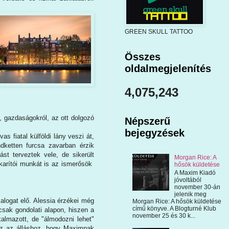
GREEN SKULL TATTOO
Összes
oldalmegjelenítés
4,075,243
, gazdaságokról, az ott dolgozó
Népszerű
bejegyzések
s fiatal külföldi lány veszi át,
dketten furcsa zavarban érzik
ást terveztek vele, de sikerült
Morgan Rice: A
karítói munkát is az ismerősök
hősök küldetése
.
A Maxim Kiadó
jóvoltából
november 30-án
jelenik meg
alogat elő. Alessia érzékei még
Morgan Rice: A hősök küldetése
című könyve. A Blogturné Klub
sak gondolati alapon, hiszen a
november 25 és 30 k...
almazott, de "álmodozni lehet"
hez az álláshoz, hogy Maximnak