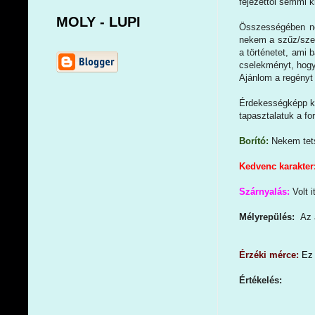
fejezettől semmi k
MOLY - LUPI
Összességében ne
nekem a szűz/szeg
a történetet, ami 
cselekményt, hogy
Ajánlom a regényt
Érdekességképp k
tapasztalatuk a fo
Borító:
Nekem tets
Kedvenc karakter
Szárnyalás:
Volt 
Mélyrepülés:
Az 
Érzéki mérce:
Ez 
Értékelés: