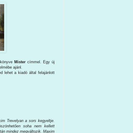
j könyve
Mister
címmel. Egy új
elmébe ajánl.
lehet a kiadó által felajánlott
im Trevelyan a sors kegyeltje.
szönhetően soha nem kellett
lytán mindez megváltozik. Maxim