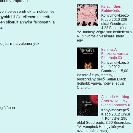
riánus vámpírság.
Kerstin Gier:
Rubinvörös
yon beleszeretnek a nőkbe, és
Könyvmolyképző
yobb hibája ellenére szerettem
Kiadó 2010 336
en sikerült annyira felpörgetni a
oldal Goodreads:
na.
4,23 Besorolás:
YA, fantasy Végre sort kerítettem a
Rubinvörös olvasására, mely
egy...
nterjút, mi a véleményük,
Benina: A
Boszorka városa -
Bíborhajú #3
Könyvmolyképző
Kiadó 2012
Goodreads: 5,00
Besorolás: ya, fantasy,
boszorkány, sellő Kellan Black
leghőbb vágya, hogy eljegyzi
Claire-...
Amanda Hocking:
A vér szava - My
Blood Approves #1
ógiájában.
Könyvmolyképző
Kiadó 2012 június
7. Könyvhét 296
oldal Goodreads: 3,90 Besorolás:
YA, vámpírok Ha egy könyvet
azzal reklámoznak, ...