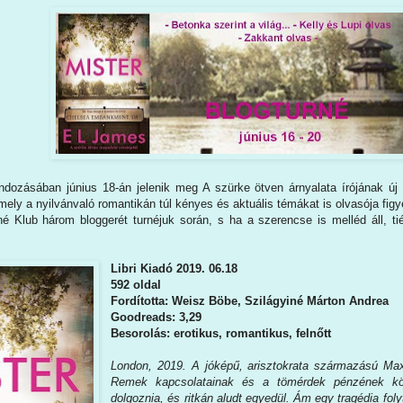
dozásában június 18-án jelenik meg A szürke ötven árnyalata írójának ú
 mely a nyilvánvaló romantikán túl kényes és aktuális témákat is olvasója figy
 Klub három bloggerét turnéjuk során, s ha a szerencse is melléd áll, tiéd 
Libri Kiadó 2019. 06.18
592 oldal
Fordította: Weisz Böbe, Szilágyiné Márton Andrea
Goodreads: 3,29
Besorolás: erotikus, romantikus, felnőtt
London, 2019. A jóképű, arisztokrata származású Max
Remek kapcsolatainak és a tömérdek pénzének kö
dolgoznia, és ritkán aludt egyedül. Ám egy tragédia fo