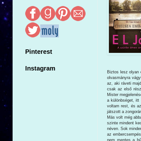
Pinterest
Instagram
Biztos lesz olyan
olvasmányra vágyv
az, aki ráveti ma
csak az első rész
Mister megjelenésé
a különbséget, it
voltam rest, és a
játszott a zongorá
Más volt még abban
szinte mindent ked
néven. Sok minden
az embercsempésze
nem mentes a bűnö