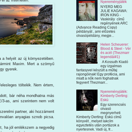
el az interneten.
Nyereményjáték
NYERD MEG
JULIE KAGAWA:
IRON KING -
Vaskirály című
regényének ARC
(Advance Reading Copy)
példányát , ami előzetes
olvasópéldány, megje...
Helen Scheuerer:
Blood & Steel - Vér
és acél (Thezmarr
legendái#1)
a a helyét az új környezetében.
A Kossuth Kiadó
mármint Maxim. Mert a szörnyű
egy izgalmas
egy gyerek.
fantasyvel készült a műfaj
rajongóinak! Egy profécia, ami
miatt a nők nem foghatnak
fegyvert Thezmarr...
felesleges töltelék. Nem értem,
Nyereményjáték:
 adott, bár néha mondhatna más
Kimberly Derting:
Eskü
E/3-as, ami szerintem nem volt
Egy szerencsés
olvasó
szerelmi partner, aki hozzáment
megnyerheti
vánvalóan anyagias sznob picsa.
Kimberly Derting: Eskü című
könyvét , melyet lakcím
egyeztetés után portázok a
újt, ha jól emlékszem a negyedig
nyertesnek. Vadi új, fr...