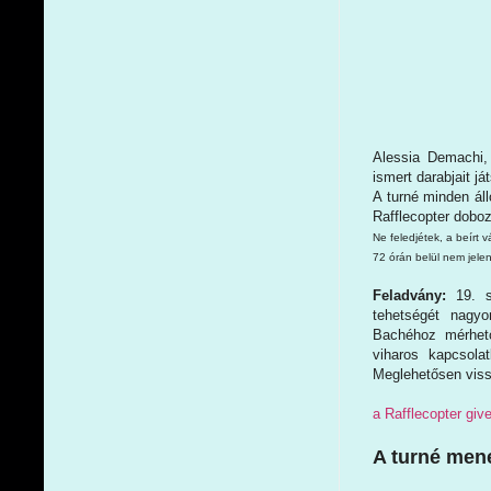
Alessia Demachi, 
ismert darabjait 
A turné minden áll
Rafflecopter doboz
Ne feledjétek, a beírt
72 órán belül nem jelen
Feladvány:
19. 
tehetségét nagyo
Bachéhoz mérhető
viharos kapcsola
Meglehetősen vissz
a Rafflecopter gi
A turné men