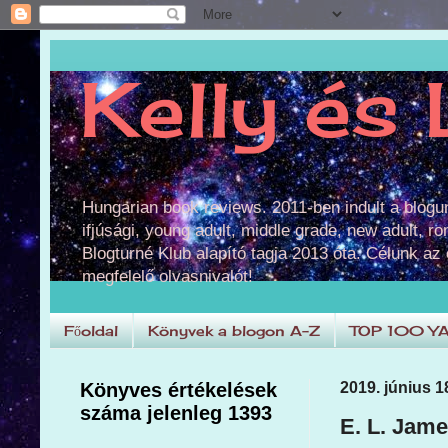
Kelly és 
Hungarian book reviews. 2011-ben indult a blog
ifjúsági, young adult, middle grade, new adult, r
Blogturné Klub alapító tagja 2013 óta. Célunk az
megfelelő olvasnivalót!
Főoldal
Könyvek a blogon A-Z
TOP 100 Y
Könyves értékelések
2019. június 1
száma jelenleg 1393
E. L. Jame