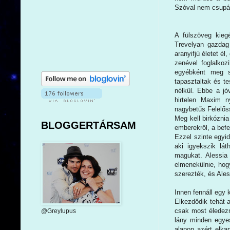
Szóval nem csupán
A fülszöveg kieg
Trevelyan gazdag 
aranyifjú életet é
zenével foglalko
egyébként meg s
tapasztaltak és te
nélkül. Ebbe a jóv
hirtelen Maxim 
nagybetűs Felelős
Meg kell birkóznia
BLOGGERTÁRSAM
emberekről, a befek
Ezzel szinte egyid
aki igyekszik lá
magukat. Alessia 
elmenekülnie, hog
szerezték, és Ales
Innen fennáll egy 
Elkezdődik tehát 
csak most éledezn
@Greylupus
lány minden egyes
alapon azért elka