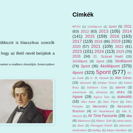
Címkék
2011
1pont
(5)
#POV
(1)
1ésfélpont
(1)
2013
(105)
2014
(63)
2012
(63)
(141)
2015
(159)
2016
(163)
2017
(119)
2019
(106)
2018
(86)
többször is klasszikus szerzők
2021
(109)
2020
(57)
2022
(91)
2023
(101)
2024
(113)
2025
(70)
 hogy az illető nevét beírjátok a
2026
(34)
21. Század Kiadó
(15)
3ésfélpont
2ésfélpont
(4)
2pont
(10)
teseket e-mailben értesítjük. Amennyiben
4ésfélpont
(370)
(74)
3pont
(36)
5pont
(577)
4pont
(323)
60-
Abbi Glines
as évek
(2)
A. M. Howell
(1)
(15)
abszurd
(2)
Adalyn Grace
(1)
Adam
advent
(3)
Bray
(2)
Addison Cole
(1)
afrika
(3)
adventure
(1)
aforizma
(1)
Agave
(29)
alakváltó
Agócs Írisz
(1)
(16)
Alex Aster
(1)
Alex Flynn
(1)
Alex
Alexandra
(5)
Alexandra
Pettyfer
(2)
Bracken
(4)
Ali Hazelwood
(2)
Alix E.
All Time Favourite
(29)
állat
Harrow
(1)
(4)
állatorvos
(1)
Allison Saft
(1)
alma katsu
(1)
álom
(1)
Álomgyár Kiadó
(2)
alternatív
történelem
(2)
alvilág
(1)
Alwyn Hamilton
(1)