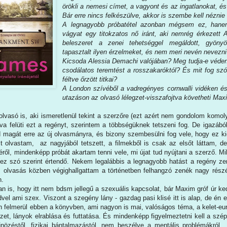
örökli a nemesi címet, a vagyont és az ingatlanokat, és 
Bár erre nincs felkészülve, akkor is szembe kell néznie 
A legnagyobb próbatétel azonban mégsem ez, hanem 
vágyat egy titokzatos nő iránt, aki nemrég érkezett 
beleszeret a zenei tehetséggel megáldott, gyö
tapasztalt ilyen érzelmeket, és nem meri nevén nevezni
Kicsoda Alessia Demachi valójában? Meg tudja-e véden
csodálatos teremtést a rosszakaróktól? És mit fog szó
féltve őrzött titkai?
A London szívéből a vadregényes cornwalli vidéken és
utazáson az olvasó lélegzet-visszafojtva követheti Max
 olvasó is, aki ismeretlenül tekint a szerzőre (ezt azért nem gondolom komo
a felüti ezt a regényt, szerintem a többségüknek tetszeni fog. De igazábó
jd magát erre az új olvasmányra, és bizony szembesülni fog vele, hogy ez k
t olvastam, az nagyjából tetszett, a filmekből is csak az elsőt láttam, 
ről, mindenképp próbát akartam tenni vele, mi újat tud nyújtani a szerző. M
t ez szó szerint értendő. Nekem legalábbis a legnagyobb hatást a regény z
z olvasás közben végighallgattam a történetben felhangzó zenék nagy részé
n.
 is, hogy itt nem bdsm jellegű a szexuális kapcsolat, bár Maxim gróf úr kedv
vel ami szex. Viszont a szegény lány - gazdag pasi klisé itt is alap, de én
 felmerül ebben a könyvben, ami nagyon is mai, valóságos téma, a kelet-euró
t, lányok elrablása és futtatása. És mindenképp figyelmeztetni kell a szépl
zéstől, fizikai bántalmazástól, nem beszélve a mentális problémákról, ve