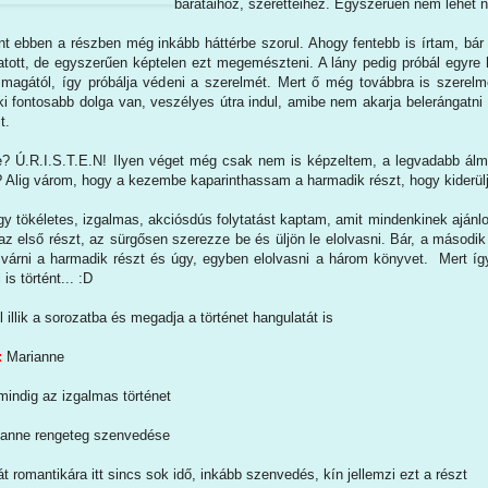
barátaihoz, szeretteihez. Egyszerűen nem lehet 
t ebben a részben még inkább háttérbe szorul. Ahogy fentebb is írtam, bár B
atott, de egyszerűen képtelen ezt megemészteni. A lány pedig próbál egyre 
 magától, így próbálja védeni a szerelmét. Mert ő még továbbra is szerel
ki fontosabb dolga van, veszélyes útra indul, amibe nem akarja belerángatni 
t.
e? Ú.R.I.S.T.E.N! Ilyen véget még csak nem is képzeltem, a legvadabb á
 Alig várom, hogy a kezembe kaparinthassam a harmadik részt, hogy kiderüljö
tökéletes, izgalmas, akciósdús folytatást kaptam, amit mindenkinek ajánlok,
z első részt, az sürgősen szerezze be és üljön le elolvasni. Bár, a második
 várni a harmadik részt és úgy, egyben elolvasni a három könyvet. Mert íg
 is történt... :D
l illik a sorozatba és megadja a történet hangulatát is
:
Marianne
indig az izgalmas történet
ianne rengeteg szenvedése
át romantikára itt sincs sok idő, inkább szenvedés, kín jellemzi ezt a részt