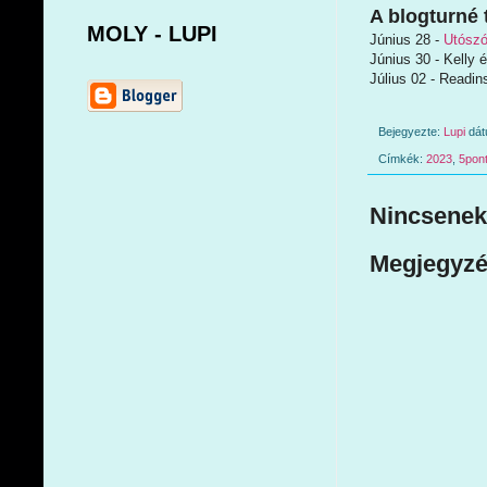
A blogturné 
MOLY - LUPI
Június 28 -
Utósz
Június 30 - Kelly 
Július 02 - Readin
Bejegyezte:
Lupi
dá
Címkék:
2023
,
5pon
Nincsenek
Megjegyzé