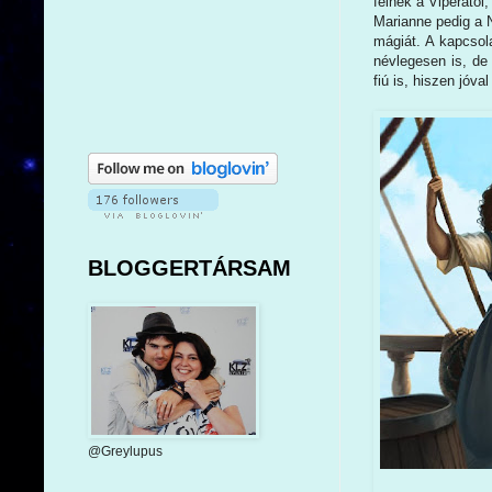
félnek a Viperától
Marianne pedig a 
mágiát. A kapcsol
névlegesen is, de
fiú is, hiszen jóva
BLOGGERTÁRSAM
@Greylupus