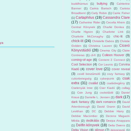
bullying
(5)
buddhizmus
(1)
Cahterine
Banner
(1)
Carina Bartsch
(2)
Carissa
Broadbent
(2)
Carly Robin
(1)
Carrie Fisher
Cartaphilus
(19)
Cassandra Clare
(1)
(17)
Catherine Rider
(2)
Cecelia Ahern
(1)
Central Könyvek
(2)
Charlie Donlea
(1)
Charlie Higson
(1)
Charlotte Link
(1)
chic-lit
(3)
Charlotte McConaghy
(1)
chick-lit
(24)
Christelle Dabos
(2)
Christie
ya
Ciceró
Golden
(1)
Christina Lauren
(1)
Könyvstúdió
(26)
Cinema City
(1)
Claire
Colleen Hoover
(9)
Contreras
(1)
cli-fi
(1)
coming-of-age
(6)
Content 2 Connect
(2)
Cool Selection
(4)
Corvina
Cor Leonis
(1)
cover love
(21)
Kiadó
(4)
cover reveal
(3)
covid beszámoló
(1)
cozy fantasy
(2)
csak
cukorbetegség
(1)
cyberpunk
(2)
extra
(31)
család
(12)
családregény
(2)
Cselenyák Imre
(1)
Cser Kiadó
(2)
csillag
(1)
Csin Jung
(1)
csokoládé
(1)
Daniel
dark
(17)
Kraus
(1)
Danielle L. Jensen
(1)
dark fantasy
(5)
dark romance
(9)
David
Attenborough
(1)
David Grann
(1)
David
Levithan
(2)
DC
(1)
Debbie Harry
(1)
Debbie Macomber
(2)
Decens Magazin
dedikálás
(5)
Média
(2)
Deepa Anappara
Delfin könyvek
(18)
(1)
Delia Owens
(1)
Delta Vision
(4)
démon
(7)
depresszió
(1)