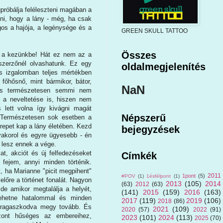
próbálja feléleszteni magában a
ni, hogy a lány - még, ha csak
os a hajója, a legénysége és a
GREEN SKULL TATTOO
Összes
tt a kezünkbe! Hát ez nem az a
szerzőnél olvashatunk. Ez egy
oldalmegjelenítés
és izgalomban teljes mértékben
 főhősnő, mint bármikor, bátor,
NaN
 és természetesen semmi nem
tt a neveltetése is, hiszen nem
s lett volna így kivágni magát
Népszerű
. Természetesen sok esetben a
repet kap a lány életében. Kezd
bejegyzések
gyakorol és egyre ügyesebb - én
 lesz ennek a vége.
at, akciót és új felfedezéseket
Címkék
fejem, annyi minden történik.
, ha Marianne "picit megpihent"
2011
1pont
(5)
#POV
(1)
1ésfélpont
(1)
előre a történet fonalát. Nagyon
2013
(105)
2014
(63)
2012
(63)
 de amikor megtalálja a helyét,
(141)
2015
(159)
2016
(163)
ehetne hatalommal és minden
2017
(119)
2019
(106)
2018
(86)
oz ragaszkodva megy tovább. És
2021
(109)
2020
(57)
2022
(91)
zont hűséges az embereihez,
2023
(101)
2024
(113)
2025
(70)