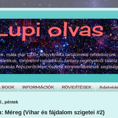
Lupi olvas
unk, mára már 1300+ könyvkritika tartalommal rendelkezünk.
omantikus, történelmi romantikus, fantasy regényekről találsz
 olvasás népszerűsítése, őszinte könyvértékelések segítség
A BOOK
INFORMÁCIÓK
RÖVIDÍTÉSEK
Adatvéde
0., péntek
 Méreg (Vihar és fájdalom szigetei #2)