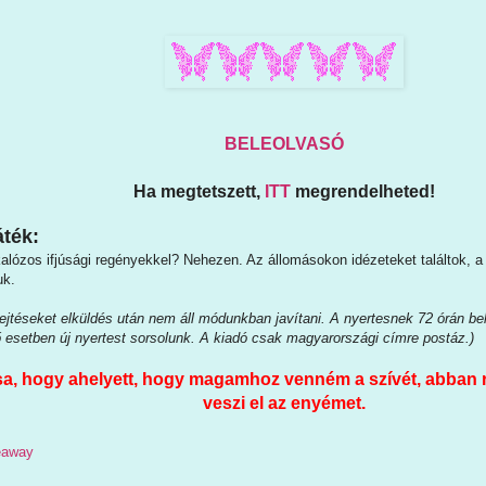
BELEOLVASÓ
Ha megtetszett,
ITT
megrendelheted!
ték:
kalózos ifjúsági regényekkel? Nehezen. Az állomásokon idézeteket találtok, a
uk.
jtéseket elküldés után nem áll módunkban javítani. A nyertesnek 72 órán belül
ő esetben új nyertest sorsolunk. A kiadó csak magyarországi címre postáz.)
csa, hogy ahelyett, hogy magamhoz venném a szívét, abba
veszi el az enyémet.
veaway