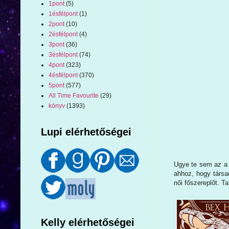
1pont
(5)
1ésfélpont
(1)
2pont
(10)
2ésfélpont
(4)
3pont
(36)
3ésfélpont
(74)
4pont
(323)
4ésfélpont
(370)
5pont
(577)
All Time Favourite
(29)
könyv
(1393)
Lupi elérhetőségei
Ugye te sem az a 
ahhoz, hogy társa
női főszereplőt. Ta
Kelly elérhetőségei