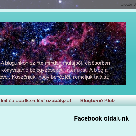
 A blogunkon szinte minden műfajból, elsősorban
 könyvajánló bejegyzéseket, interjúkat. A blog a
ével. Köszönjük, hogy benéztél, reméljük találsz
lmi és adatkezelési szabályzat
Blogturné Klub
Facebook oldalunk