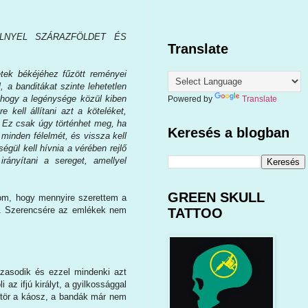
ELNYEL SZÁRAZFÖLDET ÉS
Translate
etek békéjéhez fűzött reményei
, a banditákat szinte lehetetlen
 hogy a legénysége közül kiben
Powered by
Translate
 kell állítani azt a köteléket,
. Ez csak úgy történhet meg, ha
Keresés a blogban
e minden félelmét, és vissza kell
égül kell hívnia a vérében rejlő
rányítani a sereget, amellyel
GREEN SKULL
dom, hogy mennyire szerettem a
tbe. Szerencsére az emlékek nem
TATTOO
házasodik és ezzel mindenki azt
az ifjú királyt, a gyilkossággal
kitör a káosz, a bandák már nem