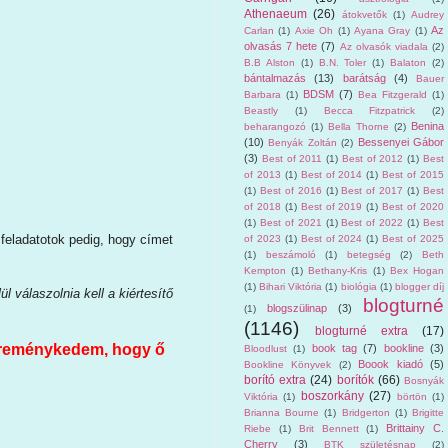
Athenaeum
(26)
átokvetők
(1)
Audrey
Az
Carlan
(1)
Axie Oh
(1)
Ayana Gray
(1)
olvasás 7 hete
(7)
Az olvasók viadala
(2)
B.B Alston
(1)
B.N. Toler
(1)
Balaton
(2)
bántalmazás
(13)
barátság
(4)
Bauer
BDSM
(7)
Barbara
(1)
Bea Fitzgerald
(1)
Beastly
(1)
Becca Fitzpatrick
(2)
Benina
beharangozó
(1)
Bella Thorne
(2)
(10)
Bessenyei Gábor
Benyák Zoltán
(2)
(3)
Best of 2011
(1)
Best of 2012
(1)
Best
of 2013
(1)
Best of 2014
(1)
Best of 2015
(1)
Best of 2016
(1)
Best of 2017
(1)
Best
of 2018
(1)
Best of 2019
(1)
Best of 2020
(1)
Best of 2021
(1)
Best of 2022
(1)
Best
 feladatotok pedig, hogy címet
of 2023
(1)
Best of 2024
(1)
Best of 2025
(1)
beszámoló
(1)
betegség
(2)
Beth
Kempton
(1)
Bethany-Kris
(1)
Bex Hogan
(1)
Bihari Viktória
(1)
biológia
(1)
blogger díj
 válaszolnia kell a kiértesítő
blogturné
blogszülinap
(3)
(1)
(1146)
blogturné extra
(17)
n reménykedem, hogy ő
book tag
(7)
bookline
(3)
Bloodlust
(1)
Boook kiadó
(5)
Bookline Könyvek
(2)
borító extra
(24)
borítók
(66)
Bosnyák
boszorkány
(27)
Viktória
(1)
börtön
(1)
Brianna Bourne
(1)
Bridgerton
(1)
Brigitte
Brittainy C.
Riebe
(1)
Brit Bennett
(1)
Cherry
(3)
BTK születésnap
(2)