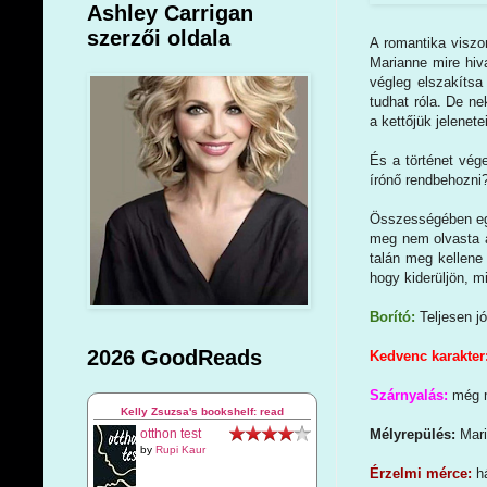
Ashley Carrigan
szerzői oldala
A romantika viszon
Marianne mire hiv
végleg elszakítsa
tudhat róla. De ne
a kettőjük jelenetei
És a történet vég
írónő rendbehozni?
Összességében egy 
meg nem olvasta a
talán meg kellene
hogy kiderüljön, mi
Borító:
Teljesen jó
2026 GoodReads
Kedvenc karakter
Szárnyalás:
még m
Kelly Zsuzsa's bookshelf: read
otthon test
Mélyrepülés:
Mar
by
Rupi Kaur
Érzelmi mérce:
h