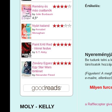
Értékelés:
Remény és
más csattanók
by
Julie Buxbaum
4,5*
Nyári kaland
by
Annabel
Monaghan
Paint It All Red
- Vérrel festve
by
S.T. Abby
Nyereményjá
Be tudunk telni a 
Zsivány Egyes:
társítsatok hozzáj
Egy Star Wars
történet
(Figyelem! A megfe
by
Alexander Freed
e-mailre, ellenkez
Milyen fur
a Rafflecopter gi
MOLY - KELLY