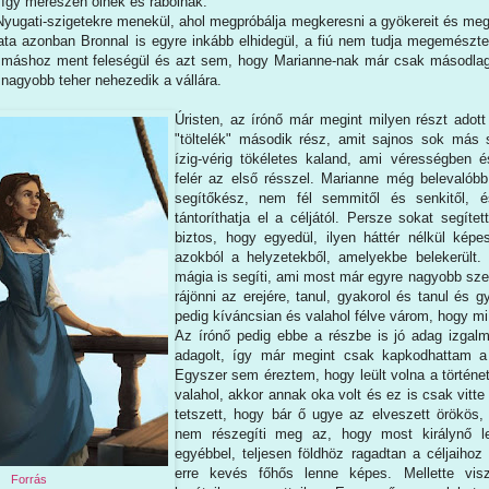
, így merészen ölnek és rabolnak.
Nyugati-szigetekre menekül, ahol megpróbálja megkeresni a gyökereit és meg
ata azonban Bronnal is egyre inkább elhidegül, a fiú nem tudja megemészte
 máshoz ment feleségül és azt sem, hogy Marianne-nak már csak másodlag
l nagyobb teher nehezedik a vállára.
Úristen, az írónő már megint milyen részt ado
"töltelék" második rész, amit sajnos sok más 
ízig-vérig tökéletes kaland, ami vérességben 
felér az első résszel. Marianne még belevalóbb
segítőkész, nem fél semmitől és senkitől,
tántoríthatja el a céljától. Persze sokat segíte
biztos, hogy egyedül, ilyen háttér nélkül képe
azokból a helyzetekből, amelyekbe belekerült
mágia is segíti, ami most már egyre nagyobb sze
rájönni az erejére, tanul, gyakorol és tanul és 
pedig kíváncsian és valahol félve várom, hogy mi
Az írónő pedig ebbe a részbe is jó adag izgalm
adagolt, így már megint csak kapkodhattam a 
Egyszer sem éreztem, hogy leült volna a történet
valahol, akkor annak oka volt és ez is csak vitte 
tetszett, hogy bár ő ugye az elveszett örökös,
nem részegíti meg az, hogy most királynő l
egyébbel, teljesen földhöz ragadtan a céljaih
erre kevés főhős lenne képes. Mellette vis
Forrás