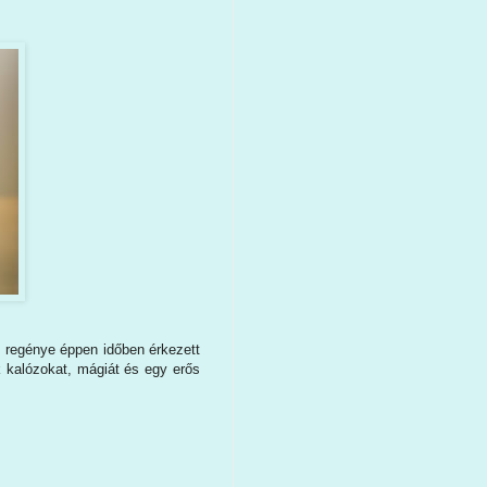
 regénye éppen időben érkezett
k kalózokat, mágiát és egy erős