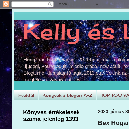
Kelly és 
Hungarian book reviews. 2011-ben indult a blog
ifjúsági, young adult, middle grade, new adult, r
Blogturné Klub alapító tagja 2013 óta. Célunk az
megfelelő olvasnivalót!
Főoldal
Könyvek a blogon A-Z
TOP 100 Y
Könyves értékelések
2023. június 3
száma jelenleg 1393
Bex Hogan: