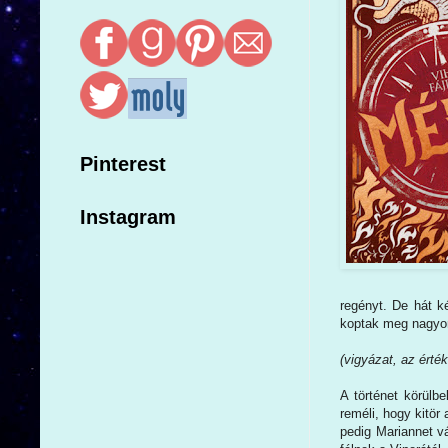
Pinterest
Instagram
regényt. De hát k
koptak meg nagyon,
(vigyázat, az érté
A történet körülb
reméli, hogy kitör
pedig Mariannet v