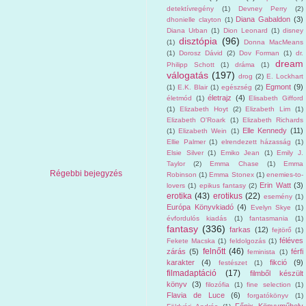
detektívregény
(1)
Devney Perry
(2)
Diana Gabaldon
(3)
dhonielle clayton
(1)
Diana Urban
(1)
Dion Leonard
(1)
disney
disztópia
(96)
(1)
Donna MacMeans
(1)
Dorosz Dávid
(2)
Dov Forman
(1)
dr.
dream
Philipp Schott
(1)
dráma
(1)
válogatás
(197)
drog
(2)
E. Lockhart
Egmont
(9)
(1)
E.K. Blair
(1)
egészség
(2)
életrajz
(4)
életmód
(1)
Elisabeth Gifford
(1)
Elizabeth Hoyt
(2)
Elizabeth Lim
(1)
Elizabeth O'Roark
(1)
Elizabeth Richards
Elle Kennedy
(11)
(1)
Elizabeth Wein
(1)
Ellie Palmer
(1)
elrendezett házasság
(1)
Elsie Silver
(1)
Emiko Jean
(1)
Emily J.
Taylor
(2)
Emma Chase
(1)
Emma
Régebbi bejegyzés
Robinson
(1)
Emma Stonex
(1)
enemies-to-
Erin Watt
(3)
lovers
(1)
epikus fantasy
(2)
erotika
(43)
erotikus
(22)
esemény
(1)
Európa Könyvkiadó
(4)
Evelyn Skye
(1)
évfordulós kiadás
(1)
fantasmania
(1)
fantasy
(336)
farkas
(12)
fejtörő
(1)
féléves
Fekete Macska
(1)
feldolgozás
(1)
felnőtt
(46)
zárás
(5)
férfi
feminista
(1)
karakter
(4)
fikció
(9)
festészet
(1)
filmadaptáció
(17)
filmből készült
könyv
(3)
filozófia
(1)
fine selection
(1)
Flavia de Luce
(6)
forgatókönyv
(1)