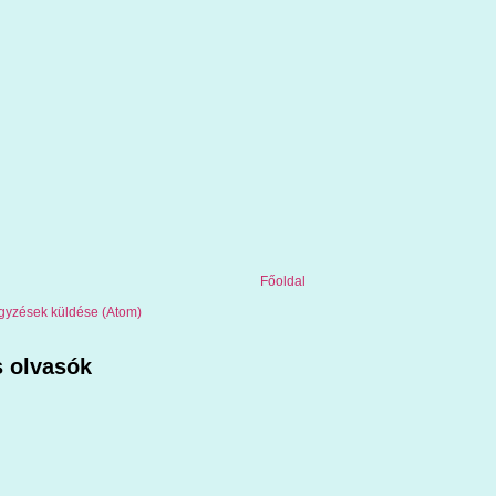
Főoldal
gyzések küldése (Atom)
 olvasók