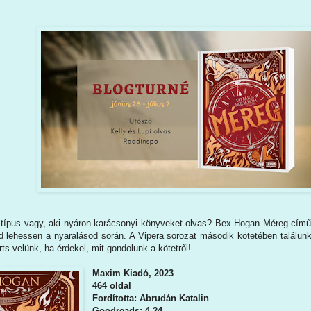
típus vagy, aki nyáron karácsonyi könyveket olvas? Bex Hogan Méreg című
d lehessen a nyaralásod során. A Vipera sorozat második kötetében találun
rts velünk, ha érdekel, mit gondolunk a kötetről!
Maxim Kiadó, 2023
464 oldal
Fordította: Abrudán Katalin
Goodreads: 4,24