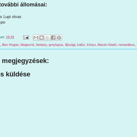
további állomásai:
ó
és Lupi olvas
spo
tum:
19:29
t
,
Bex Hogan
,
blogturné
,
fantasy
,
greylupus
,
ifjúsági
,
kalóz
,
könyv
,
Maxim Kiadó
,
romantikus
,
 megjegyzések:
s küldése