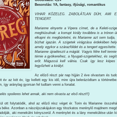
Besorolás: YA, fantasy, ifjúsági, romantikus
VIHAR KÖZELEG. ZABOLÁTLAN DÜH, AMI 
TENGERT.
Marianne elnyerte a Vipera címet, de a Keleti-szig
meghiúsulnak: a korrupt király továbbra is a trónon ül
elkapni és megbüntetni, és Marianne azt sem tudja,
bízhat igazán. A szigetek virágzása érdekében helyre
amely egykor a szárazföldet és a tengert egyesítette
Marianne újraéleszti a mágiát. Vagyis félre kell tenni
térnie a gyökereihez, a Nyugati-szigetekhez, és segíts
erőt. Mágussá kell válnia. Csak így lesz képes i
legyőzheti a királyt.
Az előző részt pár nap híjján 2 éve olvastam és tu
ét év az két év, így kellett egy kis idő, mire újra belerázódtam a történe
 így aránylag gyorsan fel tudtam venni a fonalat.
kelés spoileres lehet annak, aki nem olvasta az első részt!!)
elül ott folytatódik, ahol az előző rész véget ér. Torin és Marianne össze
 a béke. Azonban a nászéjszakájukon egy titozkatos merénylő majdnem megöli 
ádolják, aki menekülni kényszerül. A merénylet és a lány menekülése után 