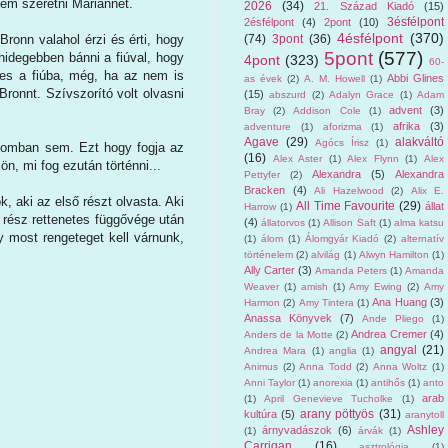
nem szeretni Mariannet.
2026
(34)
21. Század Kiadó
(15)
3ésfélpont
2ésfélpont
(4)
2pont
(10)
4ésfélpont
(370)
(74)
3pont
(36)
ronn valahol érzi és érti, hogy
5pont
(577)
hidegebben bánni a fiúval, hogy
4pont
(323)
60-
mes a fiúba, még, ha az nem is
Abbi Glines
as évek
(2)
A. M. Howell
(1)
Bronnt. Szívszorító volt olvasni
(15)
abszurd
(2)
Adalyn Grace
(1)
Adam
advent
(3)
Bray
(2)
Addison Cole
(1)
afrika
(3)
adventure
(1)
aforizma
(1)
Agave
(29)
alakváltó
Agócs Írisz
(1)
lmomban sem. Ezt hogy fogja az
(16)
Alex Aster
(1)
Alex Flynn
(1)
Alex
n, mi fog ezután történni...
Alexandra
(5)
Alexandra
Pettyfer
(2)
Bracken
(4)
Ali Hazelwood
(2)
Alix E.
 aki az első részt olvasta. Aki
All Time Favourite
(29)
állat
Harrow
(1)
 rész rettenetes függővége után
(4)
állatorvos
(1)
Allison Saft
(1)
alma katsu
y most rengeteget kell várnunk,
(1)
álom
(1)
Álomgyár Kiadó
(2)
alternatív
történelem
(2)
alvilág
(1)
Alwyn Hamilton
(1)
Ally Carter
(3)
Amanda Peters
(1)
Amanda
Weaver
(1)
amish
(1)
Amy Ewing
(2)
Amy
Ana Huang
(3)
Harmon
(2)
Amy Tintera
(1)
Anassa Könyvek
(7)
Ande Pliego
(1)
Andrea Cremer
(4)
Anders de la Motte
(2)
angyal
(21)
Andrea Mara
(1)
anglia
(1)
Animus
(2)
Anna Todd
(2)
Anna Woltz
(1)
Anni Taylor
(1)
anorexia
(1)
antihős
(1)
anto
arab
(1)
April Genevieve Tucholke
(1)
arany pöttyös
(31)
kultúra
(5)
aranytoll
Ashley
árnyvadászok
(6)
(1)
árvák
(1)
Carrigan
(16)
asztrológia
(1)